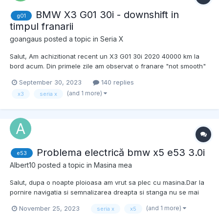
BMW X3 G01 30i - downshift in
g01
timpul franarii
goangaus
posted a topic in
Seria X
Salut, Am achizitionat recent un X3 G01 30i 2020 40000 km la
bord acum. Din primele zile am observat o franare "not smooth"
la traficul din oras dar am pus-o pe seama franelor M Sport,
September 30, 2023
140 replies
parea ca masina opreste in trepte, decelerarea nu era liniara si
(and 1 more)
x3
seria x
am spus ca o sa ma obisnuiesc cu modularea fr...
Problema electrică bmw x5 e53 3.0i
e53
Albert10
posted a topic in
Masina mea
Salut, dupa o noapte ploioasa am vrut sa plec cu masina.Dar la
pornire navigatia si semnalizarea dreapta si stanga nu se mai
aratau in bord desii ele functionau.I s a mai intamplat cuiva???
(and 1 more)
November 25, 2023
seria x
x5