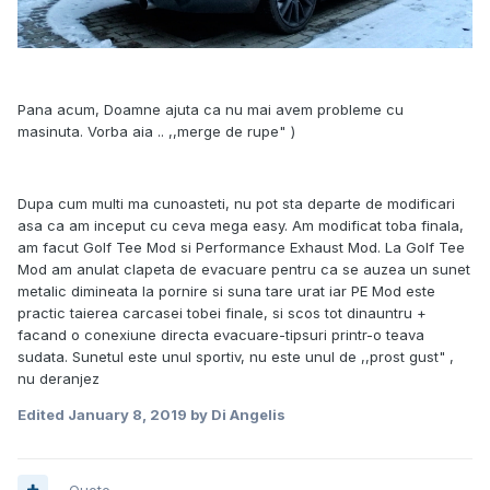
Pana acum, Doamne ajuta ca nu mai avem probleme cu
masinuta. Vorba aia .. ,,merge de rupe"
)
Dupa cum multi ma cunoasteti, nu pot sta departe de modificari
asa ca am inceput cu ceva mega easy. Am modificat toba finala,
am facut Golf Tee Mod si Performance Exhaust Mod. La Golf Tee
Mod am anulat clapeta de evacuare pentru ca se auzea un sunet
metalic dimineata la pornire si suna tare urat iar PE Mod este
practic taierea carcasei tobei finale, si scos tot dinauntru +
facand o conexiune directa evacuare-tipsuri printr-o teava
sudata. Sunetul este unul sportiv, nu este unul de ,,prost gust" ,
nu deranjez
Edited
January 8, 2019
by Di Angelis
Quote