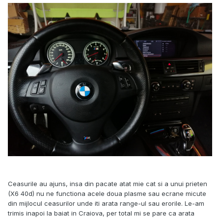
Ceasurile au ajuns, insa din pacate atat mie cat si a unui prieten
(X6 40d) nu ne functiona acele doua plasme sau ecrane micute
din mijlocul ceasurilor unde iti arata range-ul sau erorile. Le-am
trimis inapoi la baiat in Craiova, per total mi se pare ca arata