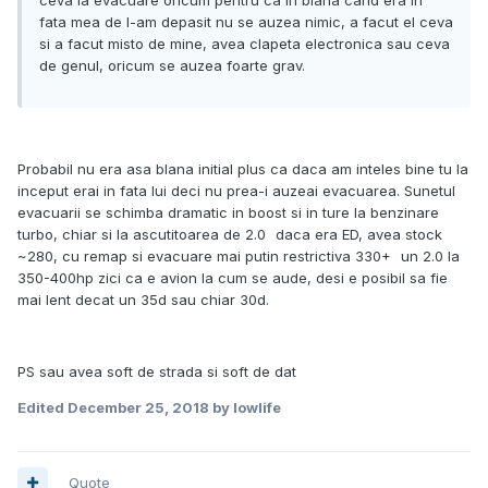
fata mea de l-am depasit nu se auzea nimic, a facut el ceva
si a facut misto de mine, avea clapeta electronica sau ceva
de genul, oricum se auzea foarte grav.
Probabil nu era asa blana initial plus ca daca am inteles bine tu la
inceput erai in fata lui deci nu prea-i auzeai evacuarea. Sunetul
evacuarii se schimba dramatic in boost si in ture la benzinare
turbo, chiar si la ascutitoarea de 2.0
daca era ED, avea stock
~280, cu remap si evacuare mai putin restrictiva 330+
un 2.0 la
350-400hp zici ca e avion la cum se aude, desi e posibil sa fie
mai lent decat un 35d sau chiar 30d.
PS sau avea soft de strada si soft de dat
Edited
December 25, 2018
by lowlife
Quote