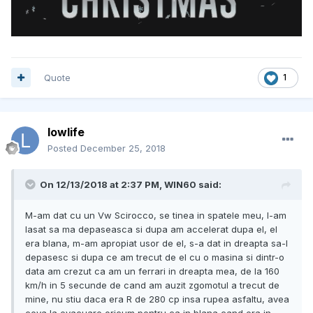
Quote
1
lowlife
Posted
December 25, 2018
On 12/13/2018 at 2:37 PM, WIN60 said:
M-am dat cu un Vw Scirocco, se tinea in spatele meu, l-am
lasat sa ma depaseasca si dupa am accelerat dupa el, el
era blana, m-am apropiat usor de el, s-a dat in dreapta sa-l
depasesc si dupa ce am trecut de el cu o masina si dintr-o
data am crezut ca am un ferrari in dreapta mea, de la 160
km/h in 5 secunde de cand am auzit zgomotul a trecut de
mine, nu stiu daca era R de 280 cp insa rupea asfaltu, avea
ceva la evacuare oricum pentru ca in blana cand era in