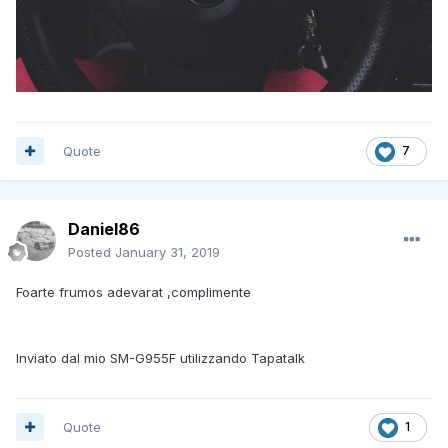
Quote
7
Daniel86
Posted
January 31, 2019
Foarte frumos adevarat ,complimente
Inviato dal mio SM-G955F utilizzando Tapatalk
Quote
1