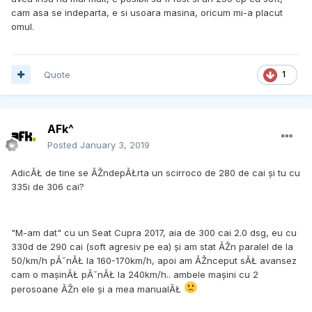
cam asa se indeparta, e si usoara masina, oricum mi-a placut
omul.
Quote
1
AFk^
Posted
January 3, 2019
AdicĂŁ de tine se ĂŽndepĂŁrta un scirroco de 280 de cai și tu cu
335i de 306 cai?
"M-am dat" cu un Seat Cupra 2017, aia de 300 cai 2.0 dsg, eu cu
330d de 290 cai (soft agresiv pe ea) și am stat ĂŽn paralel de la
50/km/h pĂ˘nĂŁ la 160-170km/h, apoi am ĂŽnceput sĂŁ avansez
cam o mașinĂŁ pĂ˘nĂŁ la 240km/h.. ambele mașini cu 2
perosoane ĂŽn ele și a mea manualĂŁ