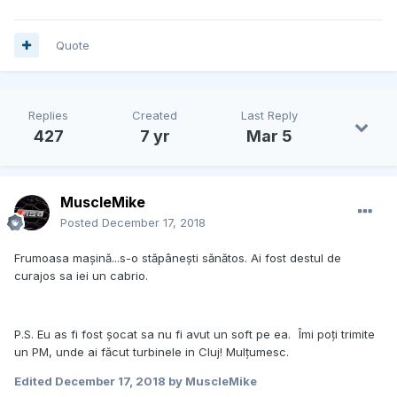
Quote
Replies
Created
Last Reply
427
7 yr
Mar 5
MuscleMike
Posted
December 17, 2018
Frumoasa mașină...s-o stăpânești sănătos. Ai fost destul de
curajos sa iei un cabrio.
P.S. Eu as fi fost șocat sa nu fi avut un soft pe ea.
Îmi poți trimite
un PM, unde ai făcut turbinele in Cluj! Mulțumesc.
Edited
December 17, 2018
by MuscleMike