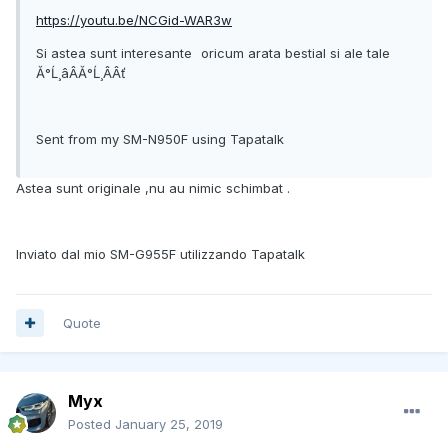
https://youtu.be/NCGid-WAR3w
Si astea sunt interesante
oricum arata bestial si ale tale
Ă°Ĺ¸âÂĂ°Ĺ¸ÂÂť
Sent from my SM-N950F using Tapatalk
Astea sunt originale ,nu au nimic schimbat .
Inviato dal mio SM-G955F utilizzando Tapatalk
Quote
Myx
Posted
January 25, 2019