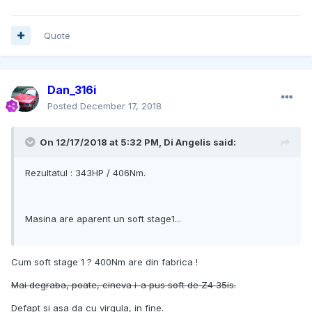
Quote
Dan_316i
Posted
December 17, 2018
On 12/17/2018 at 5:32 PM, Di Angelis said:
Rezultatul : 343HP / 406Nm.
Masina are aparent un soft stage1...
Cum soft stage 1 ? 400Nm are din fabrica !
Mai degraba, poate, cineva i-a pus soft de Z4 35is.
Defapt si asa da cu virgula, in fine.