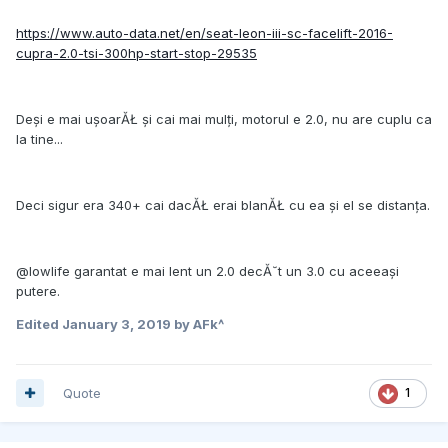
https://www.auto-data.net/en/seat-leon-iii-sc-facelift-2016-
cupra-2.0-tsi-300hp-start-stop-29535
Deși e mai ușoarĂŁ și cai mai mulți, motorul e 2.0, nu are cuplu ca
la tine...
Deci sigur era 340+ cai dacĂŁ erai blanĂŁ cu ea și el se distanța.
@lowlife garantat e mai lent un 2.0 decĂ˘t un 3.0 cu aceeași
putere.
Edited
January 3, 2019
by AFk^
Quote
1