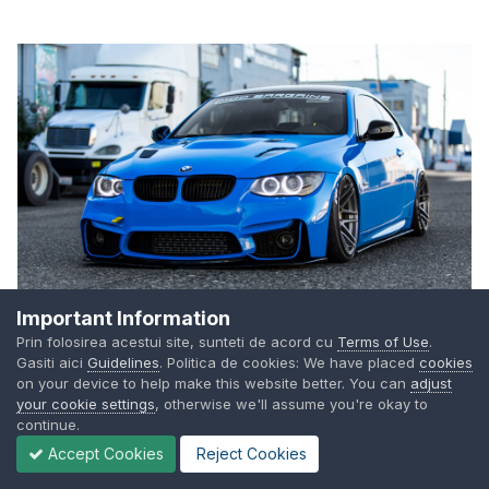
Important Information
Prin folosirea acestui site, sunteti de acord cu
Terms of Use
.
Gasiti aici
Guidelines
. Politica de cookies: We have placed
cookies
Edited
February 20, 2019
by Di Angelis
on your device to help make this website better. You can
adjust
your cookie settings
, otherwise we'll assume you're okay to
continue.
Quote
3
2
Accept Cookies
Reject Cookies