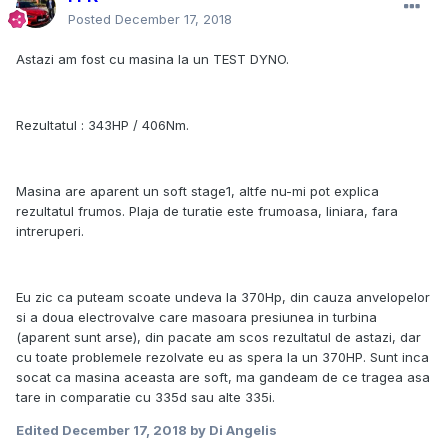
Posted
December 17, 2018
Astazi am fost cu masina la un TEST DYNO.
Rezultatul : 343HP / 406Nm.
Masina are aparent un soft stage1, altfe nu-mi pot explica
rezultatul frumos. Plaja de turatie este frumoasa, liniara, fara
intreruperi.
Eu zic ca puteam scoate undeva la 370Hp, din cauza anvelopelor
si a doua electrovalve care masoara presiunea in turbina
(aparent sunt arse), din pacate am scos rezultatul de astazi, dar
cu toate problemele rezolvate eu as spera la un 370HP. Sunt inca
socat ca masina aceasta are soft, ma gandeam de ce tragea asa
tare in comparatie cu 335d sau alte 335i.
Edited
December 17, 2018
by Di Angelis