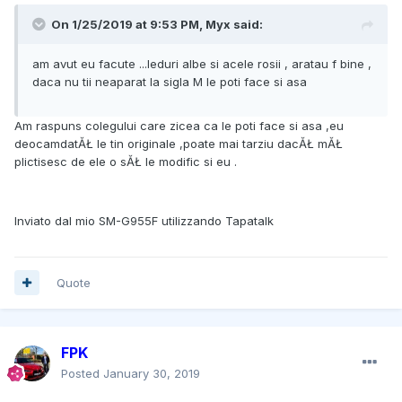
On 1/25/2019 at 9:53 PM, Myx said:
am avut eu facute ...leduri albe si acele rosii , aratau f bine ,
daca nu tii neaparat la sigla M le poti face si asa
Am raspuns colegului care zicea ca le poti face si asa ,eu
deocamdatĂŁ le tin originale ,poate mai tarziu dacĂŁ mĂŁ
plictisesc de ele o sĂŁ le modific si eu .
Inviato dal mio SM-G955F utilizzando Tapatalk
Quote
FPK
Posted
January 30, 2019