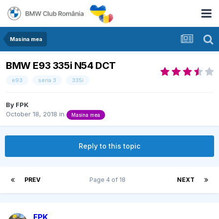
Masina mea
BMW E93 335i N54 DCT
e93
seria 3
335i
By
FPK
October 18, 2018
in
Masina mea
Reply to this topic
PREV
Page 4 of 18
NEXT
FPK