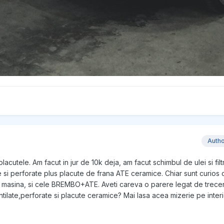
Auth
lacutele. Am facut in jur de 10k deja, am facut schimbul de ulei si filt
si perforate plus placute de frana ATE ceramice. Chiar sunt curios c
e masina, si cele BREMBO+ATE. Aveti careva o parere legat de trece
ntilate,perforate si placute ceramice? Mai lasa acea mizerie pe interio