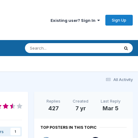
Sign Up
Existing user? Sign In
All Activity
Replies
Created
Last Reply
427
7 yr
Mar 5
TOP POSTERS IN THIS TOPIC
rs
1