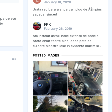
January 18, 2020
Urata rau bara aia, parca i plug de ĂŽmpins
zapada, sincer!
upa ce voi
le.
FPK
February 28, 2019
Am instalat astazi noile extensii de padele.
Arata chiar foarte bine, acea pata de
culoare albastra iese in evidenta maxim si...
POSTED IMAGES