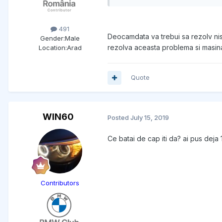
491
Deocamdata va trebui sa rezolv nis
Gender:
Male
rezolva aceasta problema si masina
Location:
Arad
Quote
WIN60
Posted
July 15, 2019
Ce batai de cap iti da? ai pus deja
Contributors