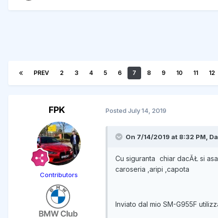
PREV
2
3
4
5
6
7
8
9
10
11
12
FPK
Posted
July 14, 2019
On 7/14/2019 at 8:32 PM, Da
Cu siguranta
chiar dacĂŁ si asa 
caroseria ,aripi ,capota
Contributors
Inviato dal mio SM-G955F utiliz