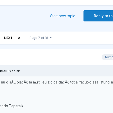
Start new topic
Reply to th
NEXT
Page 7 of 18
Auth
niel86 said:
nu o sĂŁ placĂŁ la multi ,eu zic ca dacĂŁ tot ai facut-o asa ,atunci
zando Tapatalk