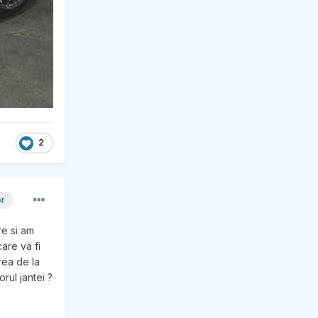
2
or
re si am
are va fi
rea de la
rul jantei ?