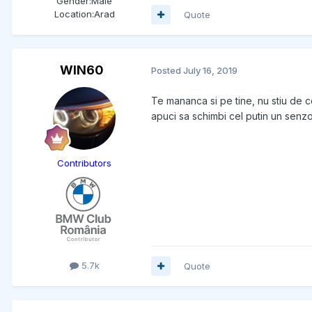
Gender:
Male
Location:
Arad
Quote
WIN60
Posted
July 16, 2019
Te mananca si pe tine, nu stiu de c
apuci sa schimbi cel putin un senzor
Contributors
5.7k
Quote