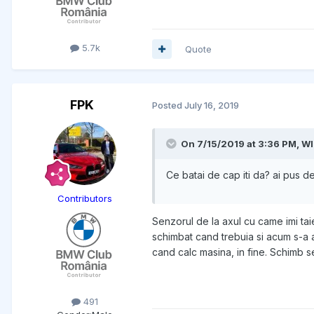
5.7k
Quote
FPK
Posted
July 16, 2019
On 7/15/2019 at 3:36 PM, W
Ce batai de cap iti da? ai pus d
Contributors
Senzorul de la axul cu came imi tai
schimbat cand trebuia si acum s-a 
cand calc masina, in fine. Schimb se
491