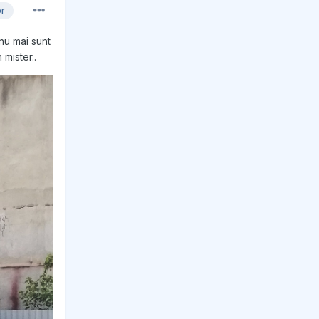
or
nu mai sunt
mister..