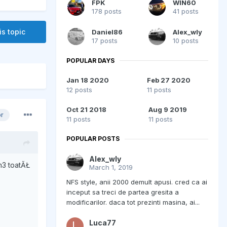
FPK
WIN60
178 posts
41 posts
is topic
Daniel86
Alex_wly
17 posts
10 posts
POPULAR DAYS
Jan 18 2020
Feb 27 2020
12 posts
11 posts
Oct 21 2018
Aug 9 2019
or
11 posts
11 posts
POPULAR POSTS
Alex_wly
 m3 toatĂŁ
March 1, 2019
NFS style, anii 2000 demult apusi. cred ca ai
inceput sa treci de partea gresita a
modificarilor. daca tot prezinti masina, ai...
Luca77