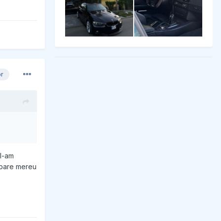
or
 l-am
 apare mereu