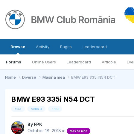
Browse
Activity
Pages
Leaderboard
Forums
Online Users
Leaderboard
Articole
Eve
Home
Diverse
Masina mea
BMW E93 335i N54 DCT
BMW E93 335i N54 DCT
e93
seria 3
335i
By
FPK
October 18, 2018
in
Masina mea