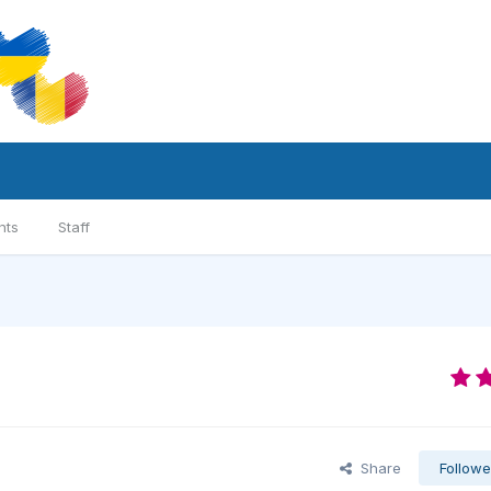
nts
Staff
Share
Followe