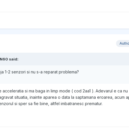
Auth
IN60 said:
eja 1-2 senzori si nu s-a reparat problema?
e acceleratia si ma baga in limp mode ( cod 2aa1 ). Adevarul e ca nu
agravat situatia, inainte aparea o data la saptamana eroarea, acum
nzorul si sper sa fie bine, altfel imbatranesc prematur.