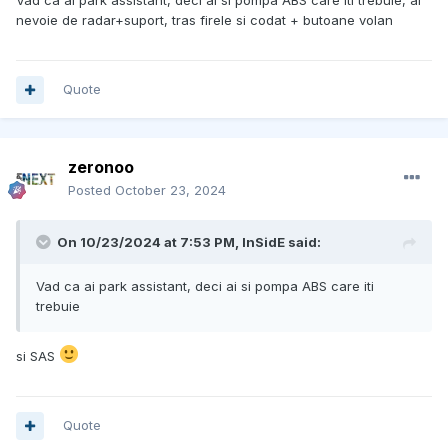
Vad ca ai park assistant, deci ai si pompa ABS care iti trebuie, ai
nevoie de radar+suport, tras firele si codat + butoane volan
Quote
zeronoo
Posted
October 23, 2024
On 10/23/2024 at 7:53 PM,
InSidE
said:
Vad ca ai park assistant, deci ai si pompa ABS care iti
trebuie
si SAS
Quote