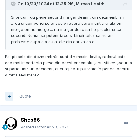
On 10/23/2024 at 12:35 PM,
Mircea L
said:
Si oricum cu piese second ma gandeam , din dezmembrari
... ca si componente ai acolo radaru care ii critic si ala ori
merge ori nu merge ... nu ma gandesc sa fie problema ca ii
second. Numai sa putem face si bineinteles sa nu am
probleme dupa aia cu altele din cauza asta ...
Pai piesele din dezmembrări sunt din masini lovite, radarul este
cea mai importanta piesa din acest ansamblu și nu știi ce șocuri a
suportat intr-un accident, ai curaj sa-ti pui viata în pericol pentru
o mica reducere?
Quote
Shep86
Posted
October 23, 2024