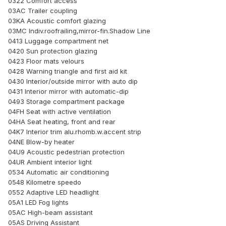
0322 Comfort access
03AC Trailer coupling
03KA Acoustic comfort glazing
03MC Indiv.roofrailing,mirror-fin.Shadow Line
0413 Luggage compartment net
0420 Sun protection glazing
0423 Floor mats velours
0428 Warning triangle and first aid kit
0430 Interior/outside mirror with auto dip
0431 Interior mirror with automatic-dip
0493 Storage compartment package
04FH Seat with active ventilation
04HA Seat heating, front and rear
04K7 Interior trim alu.rhomb.w.accent strip
04NE Blow-by heater
04U9 Acoustic pedestrian protection
04UR Ambient interior light
0534 Automatic air conditioning
0548 Kilometre speedo
0552 Adaptive LED headlight
05A1 LED Fog lights
05AC High-beam assistant
05AS Driving Assistant