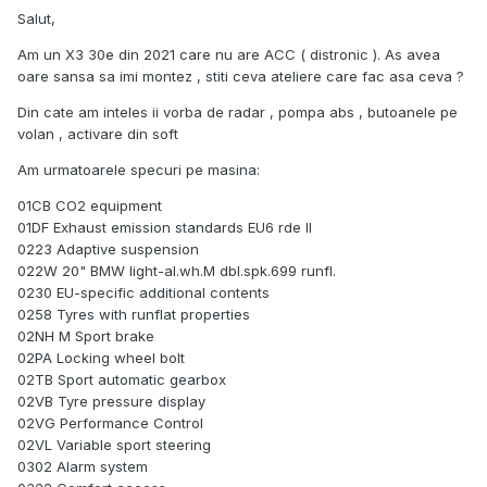
Salut,
Am un X3 30e din 2021 care nu are ACC ( distronic ). As avea
oare sansa sa imi montez , stiti ceva ateliere care fac asa ceva ?
Din cate am inteles ii vorba de radar , pompa abs , butoanele pe
volan , activare din soft
Am urmatoarele specuri pe masina:
01CB CO2 equipment
01DF Exhaust emission standards EU6 rde II
0223 Adaptive suspension
022W 20" BMW light-al.wh.M dbl.spk.699 runfl.
0230 EU-specific additional contents
0258 Tyres with runflat properties
02NH M Sport brake
02PA Locking wheel bolt
02TB Sport automatic gearbox
02VB Tyre pressure display
02VG Performance Control
02VL Variable sport steering
0302 Alarm system