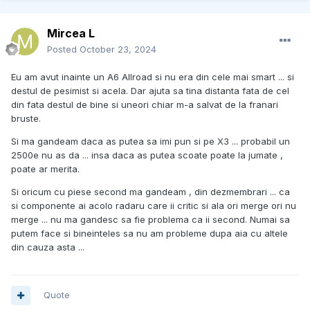
Mircea L
Posted
October 23, 2024
Eu am avut inainte un A6 Allroad si nu era din cele mai smart ... si
destul de pesimist si acela. Dar ajuta sa tina distanta fata de cel
din fata destul de bine si uneori chiar m-a salvat de la franari
bruste.
Si ma gandeam daca as putea sa imi pun si pe X3 ... probabil un
2500e nu as da ... insa daca as putea scoate poate la jumate ,
poate ar merita.
Si oricum cu piese second ma gandeam , din dezmembrari ... ca
si componente ai acolo radaru care ii critic si ala ori merge ori nu
merge ... nu ma gandesc sa fie problema ca ii second. Numai sa
putem face si bineinteles sa nu am probleme dupa aia cu altele
din cauza asta ...
Quote