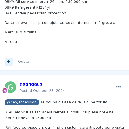
08KA Oil service interval 24 mths / 30,000 km
08R9 Refrigerant R1234yf
08TF Active pedestrian protection
Daca cineva m-ar putea ajuta cu ceva informatii ar fi grozav.
Merci si o zi faina
Mircea
Quote
goangaus
Posted
October 23, 2024
se ocupa cu asa ceva, aici pe forum.
@neo_andersson
Si eu am vrut sa fac acest retrofit si costul cu piese noi este
mare, undeva la 2500 eur.
Poti face cu piese sh, dar fiind un sistem care îți poate pune viata