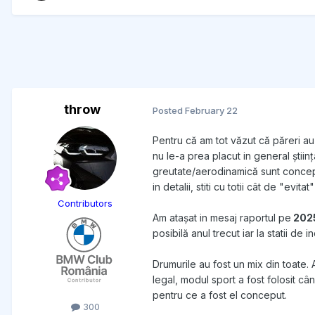
throw
Posted
February 22
Pentru că am tot văzut că păreri au
nu le-a prea placut in general știin
greutate/aerodinamică sunt concepte
in detalii, stiti cu totii cât de "evi
Contributors
Am atașat in mesaj raportul pe
202
posibilă anul trecut iar la statii d
Drumurile au fost un mix din toate.
legal, modul sport a fost folosit c
pentru ce a fost el conceput.
300