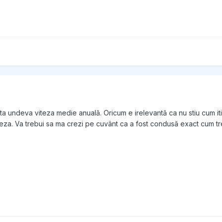
 arata undeva viteza medie anuală. Oricum e irelevantă ca nu stiu cu
iteza. Va trebui sa ma crezi pe cuvânt ca a fost condusă exact cum tr