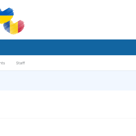
nts
Staff