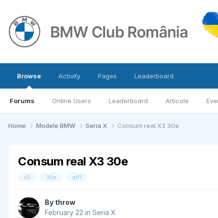
Browse
Activity
Pages
Leaderboard
Forums
Online Users
Leaderboard
Articole
Eve
Home
Modele BMW
Seria X
Consum real X3 30e
Consum real X3 30e
x3
30e
g01
By
throw
February 22
in
Seria X