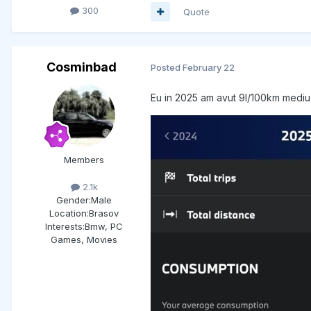
300
Quote
Cosminbad
Posted
February 22
Eu in 2025 am avut 9l/100km mediu
Members
2.1k
Gender:
Male
Location:
Brasov
Interests:
Bmw, PC
Games, Movies