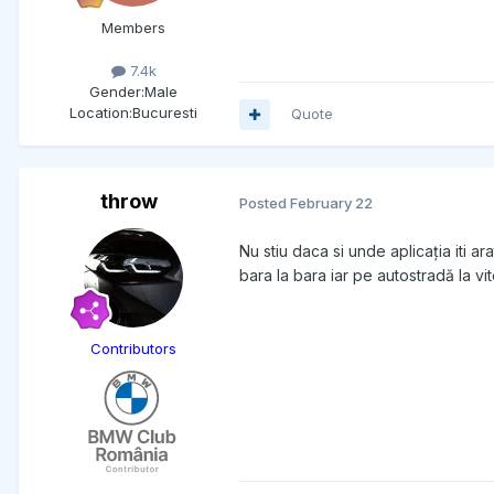
Members
7.4k
Gender:
Male
Location:
Bucuresti
Quote
throw
Posted
February 22
Nu stiu daca si unde aplicația iti
bara la bara iar pe autostradă la v
Contributors