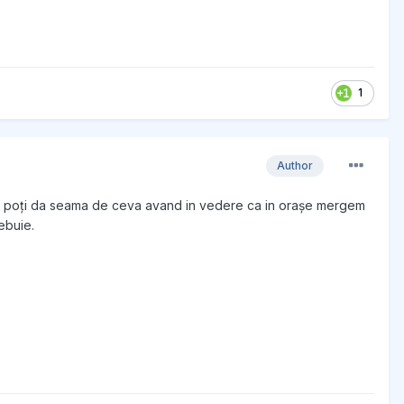
1
Author
m iti poți da seama de ceva avand in vedere ca in orașe mergem
ebuie.