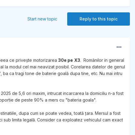
Start new topic
Reply to this topic
n ceea ce privește motorizarea
30e pe
X3
. Românilor in general
eral la modul cel mai neavizat posibil. Corelarea datelor de genul
 ba ca tragi tone de baterie goală dupa tine, etc. Nu mai intru
 2025 de 5,6 ori maxim, intrucat incarcarea la domiciliu n-a fost
n proportie de peste 90% a mers cu "bateria goala".
stinatiile, dupa cum se poate vedea, toată țara. Mersul a fost
ici sub limita legală. Consider ca exploatez vehiculul cam exact