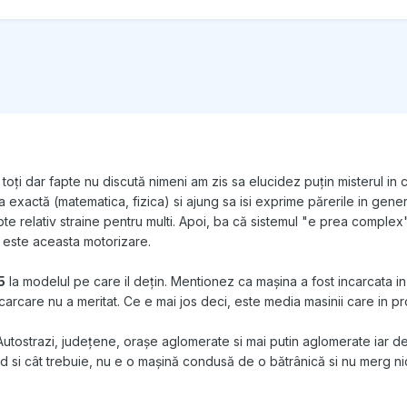
 toți dar fapte nu discută nimeni am zis sa elucidez puțin misterul i
ța exactă (matematica, fizica) si ajung sa isi exprime părerile in gen
 relativ straine pentru multi. Apoi, ba că sistemul "e prea complex",
tat" este aceasta motorizare.
5
la modelul pe care il dețin. Mentionez ca mașina a fost incarcata in
e incarcare nu a meritat. Ce e mai jos deci, este media masinii care i
 Autostrazi, județene, orașe aglomerate si mai putin aglomerate iar de
ând si cât trebuie, nu e o mașină condusă de o bătrânică si nu merg n