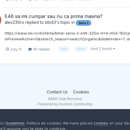
E46 sa imi cumpar sau nu ca prima masina?
alex230ro
replied to
bbi43
's topic in
Seria 3
https://www.olx.ro/d/oferta/bmw-seria-3-e46-325xi-4x4-m54-192c
isPreviewActive=0&search_reason=search|organic&sliderIndex=7. dac
(and 2 more)
July 11
19 replies
e46
320d
Contact Us
Cookies
BMW Club Romania
Powered by Invision Community
aici
Guidelines
. Politica de cookies: We have placed
cookies
on your dev
e'll assume you're okay to continue.