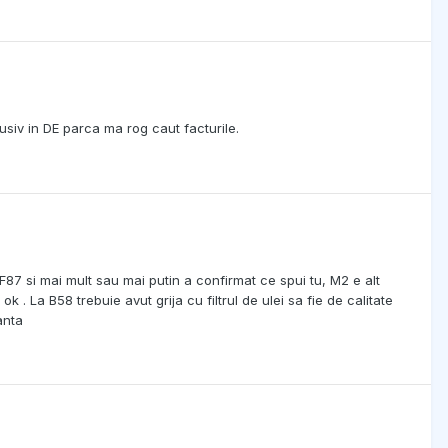
siv in DE parca ma rog caut facturile.
F87 si mai mult sau mai putin a confirmat ce spui tu, M2 e alt
ok . La B58 trebuie avut grija cu filtrul de ulei sa fie de calitate
anta