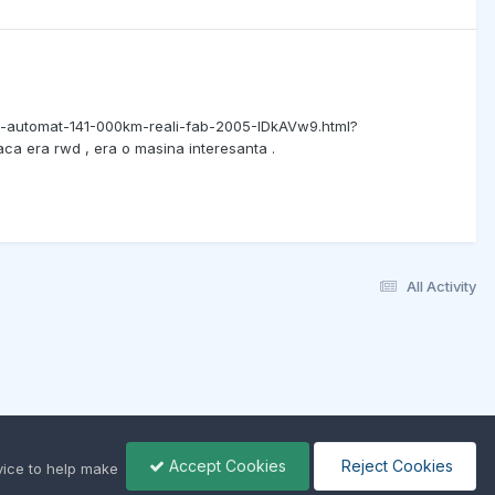
p-automat-141-000km-reali-fab-2005-IDkAVw9.html?
a era rwd , era o masina interesanta .
All Activity
Accept Cookies
Reject Cookies
ice to help make