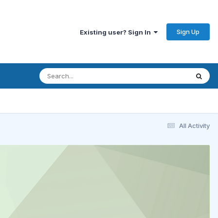
Sign Up
Existing user? Sign In
All Activity