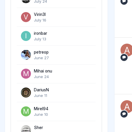
July 24
Virin3l
July 16
ironbar
July 13
petreop
June 27
Mihai onu
June 24
DariusN
June 11
Mirel94
June 10
Sher