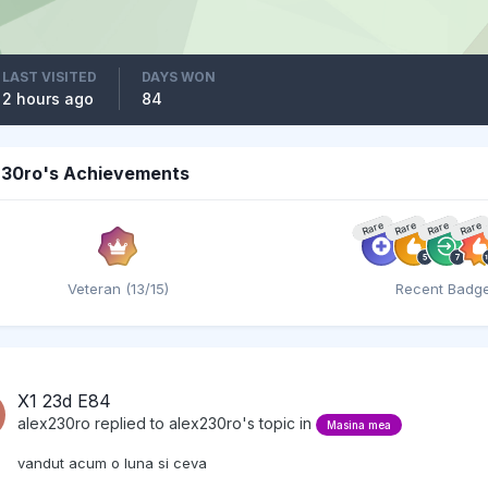
LAST VISITED
DAYS WON
2 hours ago
84
230ro's Achievements
Rare
Rare
Rare
Rare
Veteran (13/15)
Recent Badg
X1 23d E84
alex230ro
replied to
alex230ro
's topic in
Masina mea
vandut acum o luna si ceva