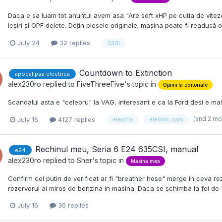
Daca e sa luam tot anuntul avem asa "Are soft xHP pe cutia de vitez
ieșiri și OPF delete. Dețin piesele originale; mașina poate fi readusă 
July 24
32 replies
330i
Countdown to Extinction
apocalipsa electrica
alex230ro
replied to
FiveThreeFive
's topic in
Opinii si editoriale
Scandalul asta e "celebru" la VAG, interesant e ca la Ford desi e ma
(and 2 mo
July 16
4127 replies
electric
electric cars
Rechinul meu, Seria 6 E24 635CSI, manual
e24
alex230ro
replied to
Sher
's topic in
Masina mea
Confirm cel putin de verificat ar fi "breather hose" merge in ceva r
rezervorul ai miros de benzina in masina. Daca se schimba la fel de 
July 16
30 replies