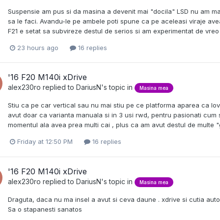
Suspensie am pus si da masina a devenit mai "docila" LSD nu am mai 
sa le faci. Avandu-le pe ambele poti spune ca pe aceleasi viraje ave
F21 e setat sa subvireze destul de serios si am experimentat de vreo 
23 hours ago
16 replies
'16 F20 M140i xDrive
alex230ro
replied to
DariusN
's topic in
Masina mea
Stiu ca pe car vertical sau nu mai stiu pe ce platforma aparea ca lovi
avut doar ca varianta manuala si in 3 usi rwd, pentru pasionati cum 
momentul ala avea prea multi cai , plus ca am avut destul de multe "
Friday at 12:50 PM
16 replies
'16 F20 M140i xDrive
alex230ro
replied to
DariusN
's topic in
Masina mea
Draguta, daca nu ma insel a avut si ceva daune . xdrive si cutia autom
Sa o stapanesti sanatos