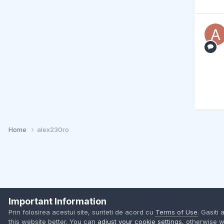
Home
alex230ro
Important Information
Prin folosirea acestui site, sunteti de acord cu
Terms of Use
. Gasiti 
this website better. You can
adjust your cookie settings
, otherwise w