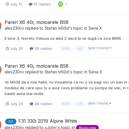
July 31
16 replies
1
Pareri X6 40i, motoarele B58
alex230ro
replied to
Stefan m50d
's topic in
Seria X
E bine 3, teoretic trebuia sa aibă 2 dacă te iei după ce zice BMW .
(and 1 more)
July 26
38 replies
b58
x6
Pareri X6 40i, motoarele B58
alex230ro
replied to
Stefan m50d
's topic in
Seria X
Vs M50d da e mai fiabil, nu inseamna ca nu o sa bagi nici un ban in 
modelul de care spui tu a avut ceva probleme cu pompa de ulei, in re
baietii astia mai multe
(and 1 more)
July 24
38 replies
b58
x6
F31 330i 2019 Alpine White
f31
alex230ro
replied to
xJohn
's topic in
Masina mea