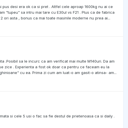
pus desi era ok ca si pret . Altfel cele aproap 1600kg nu ai ce
am "tupeu" sa intru mai tare cu E30ul vs F21 . Plus ca de fabrica
2 ori asta , bonus ca mai toate masinile moderne nu prea ai...
ta .Posibil sa le incurc ca am verificat mai multe M140uri. Da am
se zice . Experienta a fost ok doar ca pentru ce faceam eu la
ghinioane" cu ea. Prima zi cum am luat-o am gasit-o atinsa- am...
ata si cele 5 usi o fac sa fie destul de prietenoasa ca si daily .