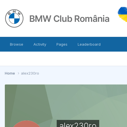
Browse
Activity
Pages
Leaderboard
Home
alex230ro
alex230ro