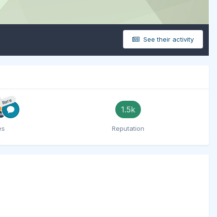
See their activity
Rare
1.5k
es
Reputation