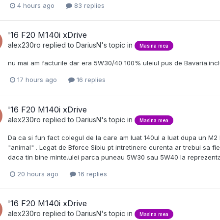
4 hours ago
83 replies
'16 F20 M140i xDrive
alex230ro
replied to
DariusN
's topic in
Masina mea
nu mai am facturile dar era 5W30/40 100% uleiul pus de Bavaria.inclu
17 hours ago
16 replies
'16 F20 M140i xDrive
alex230ro
replied to
DariusN
's topic in
Masina mea
Da ca si fun fact colegul de la care am luat 140ul a luat dupa un M2 
"animal" . Legat de Bforce Sibiu pt intretinere curenta ar trebui sa fie 
daca tin bine minte.ulei parca puneau 5W30 sau 5W40 la reprezent
20 hours ago
16 replies
'16 F20 M140i xDrive
alex230ro
replied to
DariusN
's topic in
Masina mea