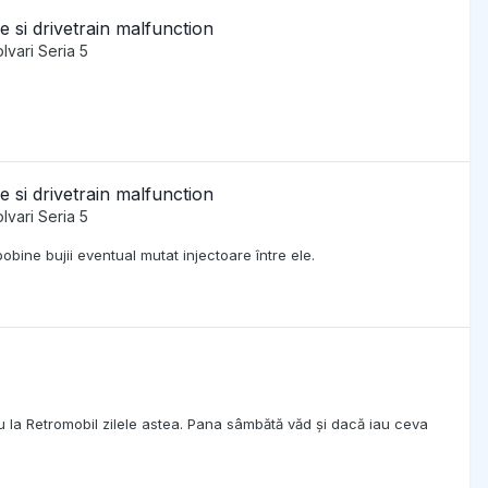
 si drivetrain malfunction
lvari Seria 5
 si drivetrain malfunction
lvari Seria 5
bine bujii eventual mutat injectoare între ele.
riu la Retromobil zilele astea. Pana sâmbătă văd și dacă iau ceva