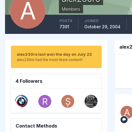
Members
POSTS
JOINED
7391
October 29, 2004
alex
alex230ro last won the day on July 22
alex230ro had the most liked content!
4 Followers
Contact Methods