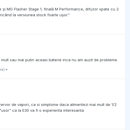
e și MG Flasher Stage 1, finală M Performance, difuzor spate cu 2
oricând la versiunea stock foarte ușor."
i mult sau mai putin aceasi baterie inca nu am auzit de probleme.
re)
ezervor de vapori, ca si simptome daca alimentezi mai mult de 1/2
"usor" ca la E30 va fi o experienta interesanta