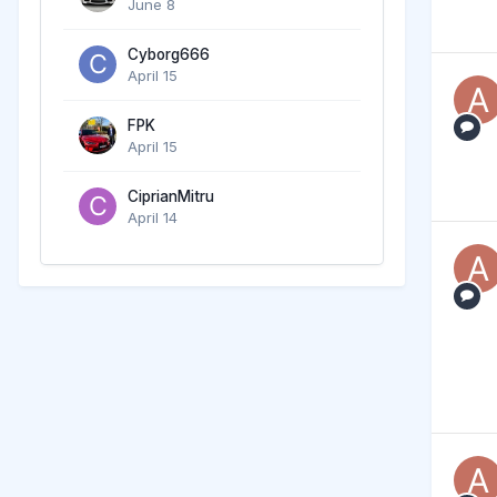
June 8
Cyborg666
April 15
FPK
April 15
CiprianMitru
April 14