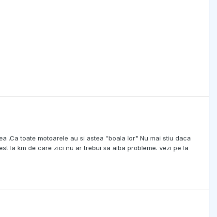
ea .Ca toate motoarele au si astea "boala lor" Nu mai stiu daca
st la km de care zici nu ar trebui sa aiba probleme. vezi pe la