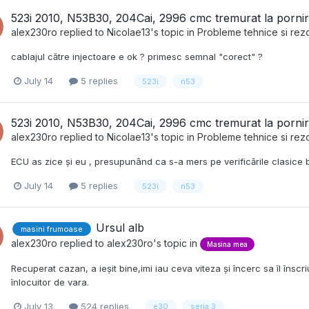
523i 2010, N53B30, 204Cai, 2996 cmc tremurat la pornire
alex230ro
replied to
Nicolae13
's topic in
Probleme tehnice si rezo
cablajul către injectoare e ok ? primesc semnal "corect" ?
July 14
5 replies
523i
n53
523i 2010, N53B30, 204Cai, 2996 cmc tremurat la pornire
alex230ro
replied to
Nicolae13
's topic in
Probleme tehnice si rezo
ECU as zice și eu , presupunând ca s-a mers pe verificările clasice bo
July 14
5 replies
523i
n53
Ursul alb
masini frumoase
alex230ro
replied to
alex230ro
's topic in
Masina mea
Recuperat cazan, a ieșit bine,imi iau ceva viteza și încerc sa îl însc
înlocuitor de vara.
July 13
524 replies
e30
seria 3