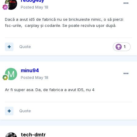
redog4dy
Posted
May 18
Dacă a avut id5 de fabrică nu se brickuieste nimic, o să pierzi
fsc-urile, carplay și codarile. Se poate rezolva ușor după.
Quote
1
minu94
Posted
May 18
Ar fi super asa. Da, de fabrica a avut ID5, nu 4
Quote
tech-dmtr