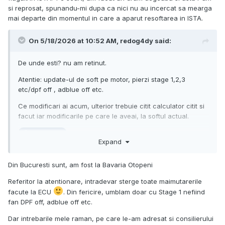
si reprosat, spunandu-mi dupa ca nici nu au incercat sa mearga
mai departe din momentul in care a aparut resoftarea in ISTA.
On 5/18/2026 at 10:52 AM,
redog4dy
said:
De unde esti? nu am retinut.
Atentie: update-ul de soft pe motor, pierzi stage 1,2,3
etc/dpf off , adblue off etc.
Ce modificari ai acum, ulterior trebuie citit calculator citit si
facut iar modificarile pe care le aveai, la softul actual.
e de vreo trei ani cel putin , treaba cu
@HitmaNLive
Expand
detectare soft, ista online(la dealer) nu te lasa sa treci mai
departe.
Din Bucuresti sunt, am fost la Bavaria Otopeni
Referitor la atentionare, intradevar sterge toate maimutarerile
facute la ECU
. Din fericire, umblam doar cu Stage 1 nefiind
fan DPF off, adblue off etc.
Dar intrebarile mele raman, pe care le-am adresat si consilierului