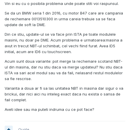
Vin si eu cu o posibila problema unde poate stiti voi raspunsul.
Se da un BMW seria 1 din 2016, cu motor B47 care are campania
de rechemare 0013510300 in urma careia trebuie sa se faca
update de soft la DME.
Din ce stiu, update-ul se va face prin ISTA pe toate modulele
masinii, nu doar pe DME. Acum problema e urmatoarea:masina a
avut in trecut NBT-ul schimbat, cel vechi fiind furat. Avea ID5
initial, acum are ID6 cu touchscreen.
Acum sunt doua variante: pot merge la rechemare scotand NBT-
ul din masina, dar nu stiu daca va merge updateul? Nu stiu daca
ISTA va sari acel modul sau va da fail, nelasand restul modulelor
sa fie rescrise.
Varianta a doua ar fi sa las unitatea NBT in masina dar sigur o va
brickui, dar nici aici nu inteleg exact daca nu exista o sansa de
fail complet.
Aveti idee sau ma puteti indruma cu ce pot face?
Quote