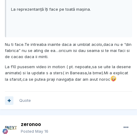
La reprezentanță îți face pe toată mașina.
Nu ti face.Te intreaba inainte daca ai umblat acolo,daca nu e “din
fabrica” nu se ating de ea…oricum isi dau seama si te mai faci si
de cacao daca ii minti.
La f10 pusesem video in motion ( pt. nepoate,sa se uite la desene
animate) si la update s a sters( in Baneasa,la bmw).Mi a explicat
la sfarsit,ca se putea praji navigația dar am avut noroc
Quote
zeronoo
Posted
May 16