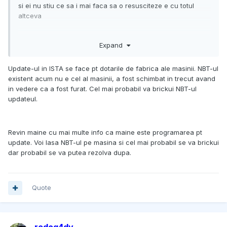
si ei nu stiu ce sa i mai faca sa o resusciteze e cu totul
altceva
Expand
legat de ID4 la ID6, ei nu prea au cum sa vada tehnic acest
lucru, defapt au cum dar nu cred ca i duce capul si nici ca
Update-ul in ISTA se face pt dotarile de fabrica ale masinii. NBT-ul
le pasa sa verifice pe diagnoza ce fisiere SWFL si ce BTRL
existent acum nu e cel al masinii, a fost schimbat in trecut avand
sunt scrise pe unitatea de navi. mai degraba aprind
in vedere ca a fost furat. Cel mai probabil va brickui NBT-ul
navigatia si se uita ca e interfata noua desi ma indoiesc ca
updateul.
asta scrie in fisa de update de soft ca trebuie facuta/bifata
in concluzie se bazeaza pe ce le spui tu
Revin maine cu mai multe info ca maine este programarea pt
se poate merge pe varianta: eu nu stiu, nu ma pricep, asta
update. Voi lasa NBT-ul pe masina si cel mai probabil se va brickui
e masina, asa am cumparat-o
dar probabil se va putea rezolva dupa.
Quote