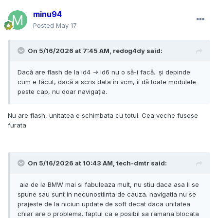
minu94
Posted
May 17
On 5/16/2026 at 7:45 AM,
redog4dy
said:
Dacă are flash de la id4 -> id6 nu o să-i facă.. și depinde
cum e făcut, dacă a scris data în vcm, îi dă toate modulele
peste cap, nu doar navigația.
Nu are flash, unitatea e schimbata cu totul. Cea veche fusese
furata
On 5/16/2026 at 10:43 AM,
tech-dmtr
said:
aia de la BMW mai si fabuleaza mult, nu stiu daca asa li se
spune sau sunt in necunostiinta de cauza. navigatia nu se
prajeste de la niciun update de soft decat daca unitatea
chiar are o problema. faptul ca e posibil sa ramana blocata