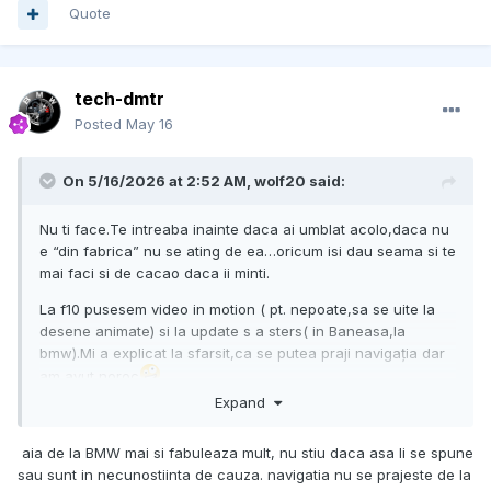
Quote
tech-dmtr
Posted
May 16
On 5/16/2026 at 2:52 AM,
wolf20
said:
Nu ti face.Te intreaba inainte daca ai umblat acolo,daca nu
e “din fabrica” nu se ating de ea…oricum isi dau seama si te
mai faci si de cacao daca ii minti.
La f10 pusesem video in motion ( pt. nepoate,sa se uite la
desene animate) si la update s a sters( in Baneasa,la
bmw).Mi a explicat la sfarsit,ca se putea praji navigația dar
am avut noroc
Expand
aia de la BMW mai si fabuleaza mult, nu stiu daca asa li se spune
sau sunt in necunostiinta de cauza. navigatia nu se prajeste de la