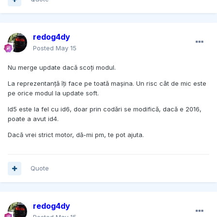
redog4dy
Posted
May 15
Nu merge update dacă scoți modul.
La reprezentanță îți face pe toată mașina. Un risc cât de mic este
pe orice modul la update soft.
Id5 este la fel cu id6, doar prin codări se modifică, dacă e 2016,
poate a avut id4.
Dacă vrei strict motor, dă-mi pm, te pot ajuta.
Quote
redog4dy