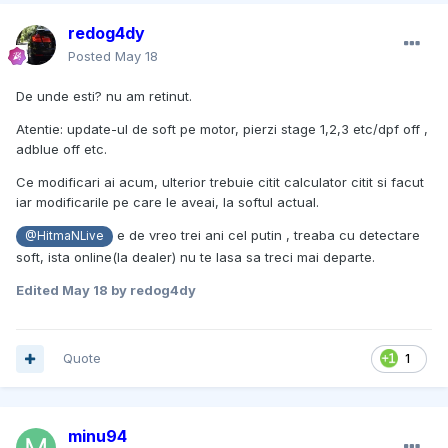
redog4dy
Posted
May 18
De unde esti? nu am retinut.
Atentie: update-ul de soft pe motor, pierzi stage 1,2,3 etc/dpf off ,
adblue off etc.
Ce modificari ai acum, ulterior trebuie citit calculator citit si facut
iar modificarile pe care le aveai, la softul actual.
e de vreo trei ani cel putin , treaba cu detectare
@HitmaNLive
soft, ista online(la dealer) nu te lasa sa treci mai departe.
Edited
May 18
by redog4dy
Quote
1
minu94