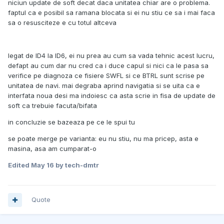
niciun update de soft decat daca unitatea chiar are o problema.
faptul ca e posibil sa ramana blocata si ei nu stiu ce sa i mai faca
sa o resusciteze e cu totul altceva
legat de ID4 la ID6, ei nu prea au cum sa vada tehnic acest lucru,
defapt au cum dar nu cred ca i duce capul si nici ca le pasa sa
verifice pe diagnoza ce fisiere SWFL si ce BTRL sunt scrise pe
unitatea de navi. mai degraba aprind navigatia si se uita ca e
interfata noua desi ma indoiesc ca asta scrie in fisa de update de
soft ca trebuie facuta/bifata
in concluzie se bazeaza pe ce le spui tu
se poate merge pe varianta: eu nu stiu, nu ma pricep, asta e
masina, asa am cumparat-o
Edited
May 16
by tech-dmtr
Quote