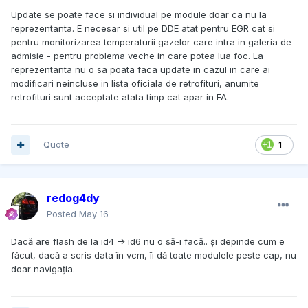
Update se poate face si individual pe module doar ca nu la
reprezentanta. E necesar si util pe DDE atat pentru EGR cat si
pentru monitorizarea temperaturii gazelor care intra in galeria de
admisie - pentru problema veche in care potea lua foc. La
reprezentanta nu o sa poata faca update in cazul in care ai
modificari neincluse in lista oficiala de retrofituri, anumite
retrofituri sunt acceptate atata timp cat apar in FA.
Quote
1
redog4dy
Posted
May 16
Dacă are flash de la id4 -> id6 nu o să-i facă.. și depinde cum e
făcut, dacă a scris data în vcm, îi dă toate modulele peste cap, nu
doar navigația.