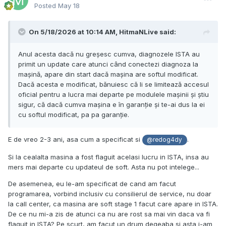
Posted
May 18
On 5/18/2026 at 10:14 AM,
HitmaNLive
said:
Anul acesta dacă nu greșesc cumva, diagnozele ISTA au
primit un update care atunci când conectezi diagnoza la
mașină, apare din start dacă mașina are softul modificat.
Dacă acesta e modificat, bănuiesc că li se limitează accesul
oficial pentru a lucra mai departe pe modulele mașinii și știu
sigur, că dacă cumva mașina e în garanție și te-ai dus la ei
cu softul modificat, pa pa garanție.
E de vreo 2-3 ani, asa cum a specificat si
.
@redog4dy
Si la cealalta masina a fost flaguit acelasi lucru in ISTA, insa au
mers mai departe cu updateul de soft. Asta nu pot intelege...
De asemenea, eu le-am specificat de cand am facut
programarea, vorbind inclusiv cu consilierul de service, nu doar
la call center, ca masina are soft stage 1 facut care apare in ISTA.
De ce nu mi-a zis de atunci ca nu are rost sa mai vin daca va fi
flaguit in ISTA? Pe scurt, am facut un drum degeaba si asta i-am