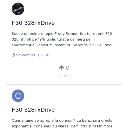
F30 328i xDrive
Scuze de poluare topic Fredy Ex meu foarte recent: E90
320 nfl,roti pe 19'(nu stiu turatia ca merg pe
sport/manual)-consum instant la 160 km/h-7.8-8.0 ...deci...
September 3, 2016
0
POINTS
F30 328i xDrive
Cum anume se apropie la consum? La benzinara creste
exponential consumul cu viteza, cam litrul si 10 km more