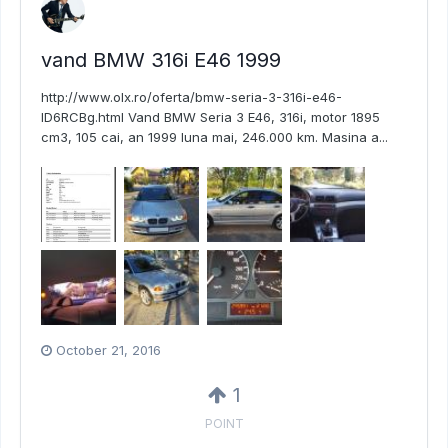
vand BMW 316i E46 1999
http://www.olx.ro/oferta/bmw-seria-3-316i-e46-
ID6RCBg.html Vand BMW Seria 3 E46, 316i, motor 1895
cm3, 105 cai, an 1999 luna mai, 246.000 km. Masina a...
October 21, 2016
1
POINT