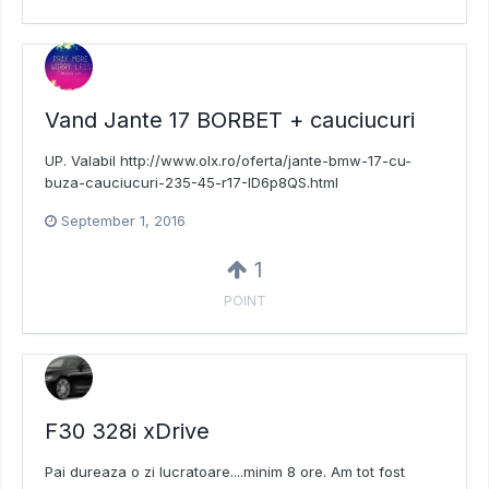
Vand Jante 17 BORBET + cauciucuri
UP. Valabil http://www.olx.ro/oferta/jante-bmw-17-cu-
buza-cauciucuri-235-45-r17-ID6p8QS.html
September 1, 2016
1
POINT
F30 328i xDrive
Pai dureaza o zi lucratoare....minim 8 ore. Am tot fost