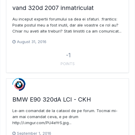
vand 320d 2007 inmatriculat
Au inceput expertii forumului sa dea ei sfaturi. :frantics:
Poate postul meu a fost inutil, dar ale voastre ce rol au?
Chiar nu aveti alte treburi? Stati linistiti ca am comunicat...
August 31, 2016
-1
POINTS
BMW E90 320dA LCI - CKH
Le-am comandat de la cataxxl de pe forum. Tocmai mi-
am mai comandat ceva, e pe drum
http://i.imgur.com/PU4eYrS.jpg...
September 1, 2016