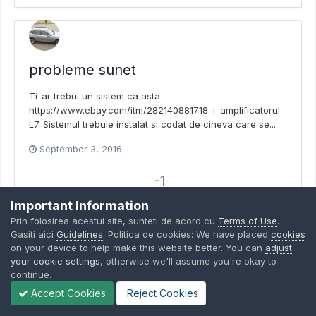
probleme sunet
Ti-ar trebui un sistem ca asta
https://www.ebay.com/itm/282140881718 + amplificatorul
L7. Sistemul trebuie instalat si codat de cineva care se...
September 3, 2016
-1
POINTS
Important Information
Prin folosirea acestui site, sunteti de acord cu
Terms of Use
.
Gasiti aici
Guidelines
. Politica de cookies: We have placed
cookies
on your device to help make this website better. You can
adjust
your cookie settings
, otherwise we'll assume you're okay to
continue.
nivel ulei cutie viteze
Accept Cookies
Reject Cookies
Nivelul este pana la nivelul surubului de umplere din