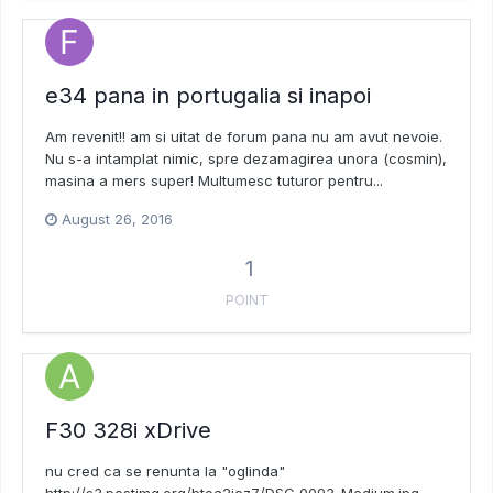
e34 pana in portugalia si inapoi
Am revenit!! am si uitat de forum pana nu am avut nevoie.
Nu s-a intamplat nimic, spre dezamagirea unora (cosmin),
masina a mers super! Multumesc tuturor pentru...
August 26, 2016
1
POINT
F30 328i xDrive
nu cred ca se renunta la "oglinda"
http://s3.postimg.org/btoa2ioz7/DSC_0093_Medium.jpg