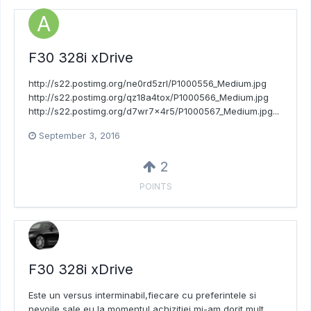
F30 328i xDrive
http://s22.postimg.org/ne0rd5zrl/P1000556_Medium.jpg
http://s22.postimg.org/qz18a4tox/P1000566_Medium.jpg
http://s22.postimg.org/d7wr7x4r5/P1000567_Medium.jpg...
September 3, 2016
2
POINTS
F30 328i xDrive
Este un versus interminabil,fiecare cu preferintele si
nevoile sale,eu la momentul achizitiei mi-am dorit mult