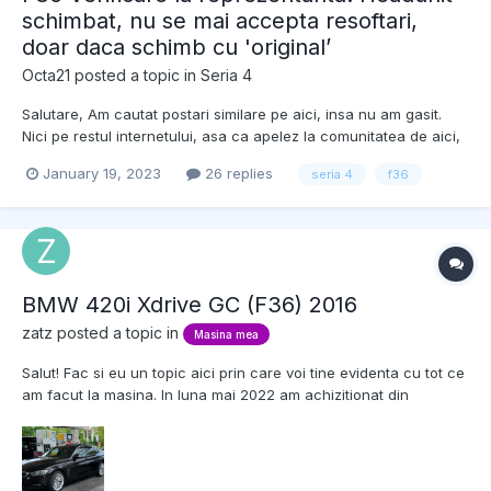
schimbat, nu se mai accepta resoftari,
doar daca schimb cu 'original’
Octa21
posted a topic in
Seria 4
Salutare, Am cautat postari similare pe aici, insa nu am gasit.
Nici pe restul internetului, asa ca apelez la comunitatea de aici,
daca ma puteti ajuta. Am achizitionat recent un F36, despre
January 19, 2023
26 replies
seria 4
f36
care ulterior am aflat ca i-au fost furate navigatia (display,
headunit, controller) si ulterior au...
BMW 420i Xdrive GC (F36) 2016
zatz
posted a topic in
Masina mea
Salut! Fac si eu un topic aici prin care voi tine evidenta cu tot ce
am facut la masina. In luna mai 2022 am achizitionat din
Germania (de la un dealer autorizat) un BMW 420i (B48) Xdrive
GC fabricat in mai 2016 cu 137000 km la bord la momentul
respectiv. Am venit cu ea in Romania pe r...