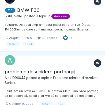
BMW F36
f36
BlshOp-VR6
posted a topic in
Masina mea
Salutare, De ceva timp am facut pasul catre un F36 (430D –
114.000Km) de care sunt mai mult decat incantat. Exterior:
Culoare Mineral Grey cu elemente Glossy Black Interior: Scaune
August 10, 2019
120 replies
11
Sport, Dakota Red, plafon negru Editions And Packages P337A M
Sports Package S710A M Leather Steering Wheel S715A M...
seria 4
430d
probleme deschidere portbagaj
Alex1996044
posted a topic in
Probleme tehnice si rezolvari
Seria 4
Salut. Am un bmw 420 2016. De câteva zile nu mai vrea portbag
sa se deschidă, adică el ar vre să se deschidă. Se deschide 2
cm și se oprește. Ma duc îl. Închid și apoi merge fără probleme
October 9, 2023
seria 4
420