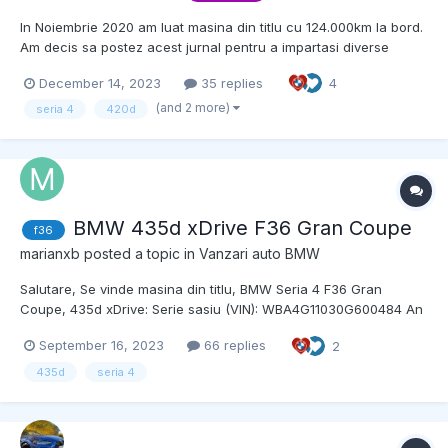
In Noiembrie 2020 am luat masina din titlu cu 124.000km la bord.
Am decis sa postez acest jurnal pentru a impartasi diverse
pareri despre intretinerea acestei masini si a tine o evidenta a
December 14, 2023
35 replies
4
ceea ce s-a facut la aceasta. In acest moment are aprox
162,000km. Ca si dotari care merita mentionate:...
(and 2 more)
seria 4
420d
BMW 435d xDrive F36 Gran Coupe
f36
marianxb
posted a topic in
Vanzari auto BMW
Salutare, Se vinde masina din titlu, BMW Seria 4 F36 Gran
Coupe, 435d xDrive: Serie sasiu (VIN): WBA4G11030G600484 An
de fabricatie: 2016 Capacitate motor: 2 993 cm³ Putere: 313 CP
September 16, 2023
66 replies
2
Combustibil: Diesel Caroserie: Berlina Rulaj: 151 300 km Culoare...
435d
seria 4