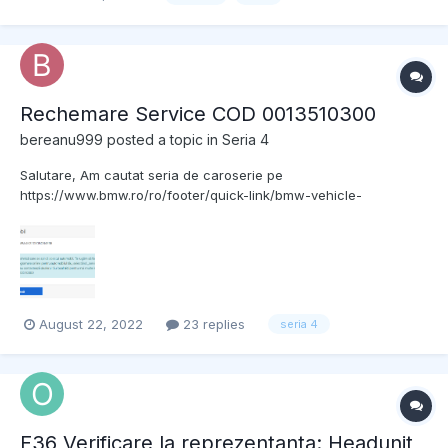
ore în șir îl închid și îl deschid la mașina închisă vreo 4 5 ore nu
umblu la ea și apoi din nou nu vrea să îl r...
Rechemare Service COD 0013510300
bereanu999
posted a topic in
Seria 4
Salutare, Am cautat seria de caroserie pe
https://www.bmw.ro/ro/footer/quick-link/bmw-vehicle-
recalls.html si vad ca exista acest cod 0013510300 masina este
un BMW 420d B47D20A cu power reduction . Nu gasesc nici o
infromatie despre aceasta rechemarea voi ati mai fost la
rechemari ?
August 22, 2022
23 replies
seria 4
F36 Verificare la reprezentanta: Headunit