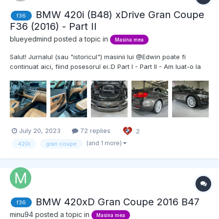
BMW 420i (B48) xDrive Gran Coupe
f36
F36 (2016) - Part II
blueyedmind
posted a topic in
Masina mea
Salut! Jurnalul (sau "istoricul") masinii lui @Edwin poate fi
continuat aici, fiind posesorul ei.:D Part I - Part II - Am luat-o la
~158k km, si cu ultima revizie la 149k km, deci i-am facut revizia
imediat dupa, la APB Service (cu inregistrare in istoric). Am vreo
~2400 km f...
July 20, 2023
72 replies
2
(and 1 more)
420i
gran coupe
BMW 420xD Gran Coupe 2016 B47
f36
minu94
posted a topic in
Masina mea