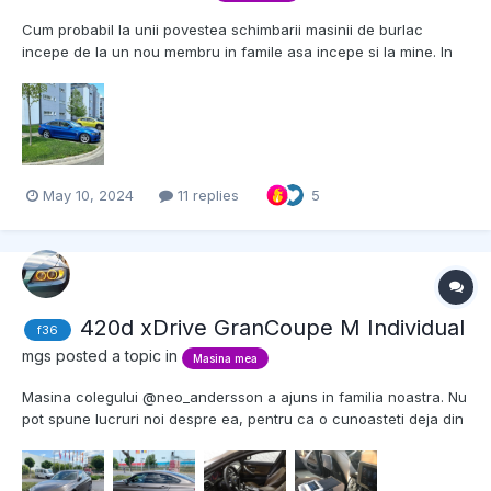
Cum probabil la unii povestea schimbarii masinii de burlac
incepe de la un nou membru in famile asa incepe si la mine. In
calcul au fost luate doar masini cu tinuta de drum ceva mai
sportiva, asa ca m-am orientat spre 4GC sau X1 e84 (nu radeti).
Cu X1 inlocuiam masina sotiei, iar cu 4GC inlocuiam 33...
May 10, 2024
11 replies
5
420d xDrive GranCoupe M Individual
f36
mgs
posted a topic in
Masina mea
Masina colegului @neo_andersson a ajuns in familia noastra. Nu
pot spune lucruri noi despre ea, pentru ca o cunoasteti deja din
topicurile de prezentare si vanzare. BMW 420d xDrive Individual
GranCoupe M Sport Edition Culoare: Frozen Bronze Metallic
Individual Tapiterie: Piele Merino Nutme...