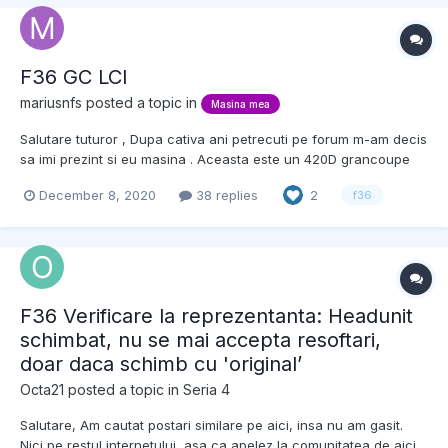
F36 GC LCI
mariusnfs
posted a topic in
Masina mea
Salutare tuturor , Dupa cativa ani petrecuti pe forum m-am decis
sa imi prezint si eu masina . Aceasta este un 420D grancoupe
LCI , 204 cp ( 190 stoc + 14 care provin de la pachetul M
December 8, 2020
38 replies
2
f36
Performance Power Kit ) tractiune spate si in prezent 86k .
Masina o am din martie timp in care am parcurs aprox...
F36 Verificare la reprezentanta: Headunit
schimbat, nu se mai accepta resoftari,
doar daca schimb cu 'original’
Octa21
posted a topic in
Seria 4
Salutare, Am cautat postari similare pe aici, insa nu am gasit.
Nici pe restul internetului, asa ca apelez la comunitatea de aici,