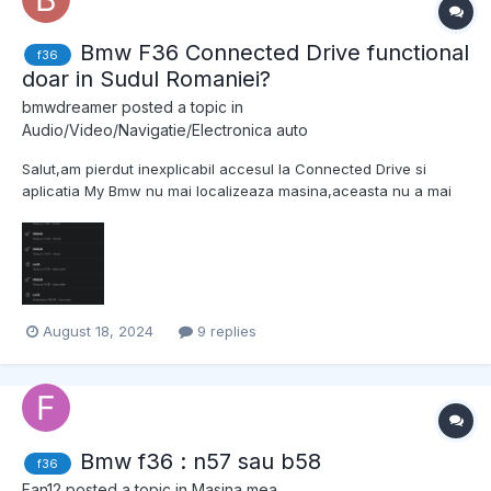
Bmw F36 Connected Drive functional
f36
doar in Sudul Romaniei?
bmwdreamer
posted a topic in
Audio/Video/Navigatie/Electronica auto
Salut,am pierdut inexplicabil accesul la Connected Drive si
aplicatia My Bmw nu mai localizeaza masina,aceasta nu a mai
comunicat cu serverul Bmw din ianuarie 2024. De curand am
vizitat Mangalia/ Vama Veche/Constanta in iulie si august si de
fiecare data acolo a functionat atat localizarea masinii/d...
August 18, 2024
9 replies
Bmw f36 : n57 sau b58
f36
Fan12
posted a topic in
Masina mea