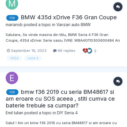
BMW 435d xDrive F36 Gran Coupe
f36
marianxb
posted a topic in
Vanzari auto BMW
Salutare, Se vinde masina din titlu, BMW Seria 4 F36 Gran
Coupe, 435d xDrive: Serie sasiu (VIN): WBA4G11030G600484 An
de fabricatie: 2016 Capacitate motor: 2 993 cm³ Putere: 313 CP
September 16, 2023
66 replies
2
Combustibil: Diesel Caroserie: Berlina Rulaj: 151 300 km Culoare...
435d
seria 4
bmw f36 2019 cu seria BM48617 si
f36
am eroare cu SOS aceea , stiti cumva ce
baterie trebuie sa cumpar?
Emil Iulian
posted a topic in
DIY Seria 4
Salut ! Am un bmw f36 2019 cu seria BM48617 si am eroare cu