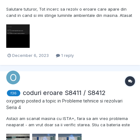
Salutare tuturor, Tot incerc sa rezolv o eroare care apare din
cand in cand si imi stinge luminile ambientale din masina. Atasat
eroarea. Presupun ca e o conexiune proasta undeva si face
scurt si ca safety measure taie curentul la ambientale. Aveti idee
catre ce corespunde acel outp...
December 6, 2023
1 reply
coduri eroare S8411 / S8412
f36
oxygenp
posted a topic in
Probleme tehnice si rezolvari
Seria 4
Astazi am scanat masina cu ISTA+, fara sa am vreo problema
neaparat - am vrut doar sa ii verific starea. Stiu ca bateria este
aproape moarta, este posibil ca aceste coduri sa aiba legatura
cu bateria? Mentionez ca masina porneste usor, chiar si cu