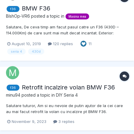
BMW F36
f36
BlshOp-VR6
posted a topic in
Masina mea
Salutare, De ceva timp am facut pasul catre un F36 (430D –
114.000Km) de care sunt mai mult decat incantat. Exterior:
Culoare Mineral Grey cu elemente Glossy Black Interior: Scaune
August 10, 2019
120 replies
11
Sport, Dakota Red, plafon negru Editions And Packages P337A M
Sports Package S710A M Leather Steering Wheel S715A M...
seria 4
430d
Retrofit incalzire volan BMW F36
f36
minu94
posted a topic in
DIY Seria 4
Salutare tuturor, Am si eu nevoie de putin ajutor de la cei care
au mai facut retrofit la volan cu incalzire pt BMW F36.
Nedumerirea mea vine din faptul ca SZL-ul actual are firele
November 9, 2023
3 replies
trase la FEM pentru alimentarea incalzirii si are si plug-ul in
spate pentru a conecta butonul de in...