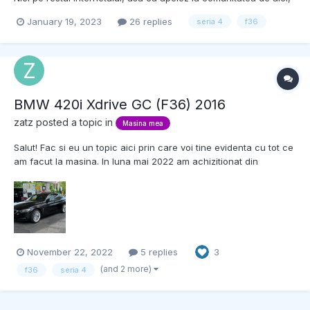
daca ma puteti ajuta. Am achizitionat recent un F36, despre
January 19, 2023
26 replies
seria 4
f36
care ulterior am aflat ca i-au fost furate navigatia (display,
headunit, controller) si ulterior au...
BMW 420i Xdrive GC (F36) 2016
zatz
posted a topic in
Masina mea
Salut! Fac si eu un topic aici prin care voi tine evidenta cu tot ce
am facut la masina. In luna mai 2022 am achizitionat din
Germania (de la un dealer autorizat) un BMW 420i (B48) Xdrive
GC fabricat in mai 2016 cu 137000 km la bord la momentul
respectiv. Am venit cu ea in Romania pe r...
November 22, 2022
5 replies
3
(and 2 more)
f36
seria 4