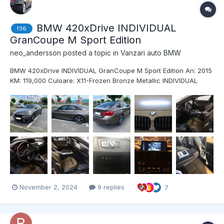
BMW 420xDrive INDIVIDUAL
f36
GranCoupe M Sport Edition
neo_andersson
posted a topic in
Vanzari auto BMW
BMW 420xDrive INDIVIDUAL GranCoupe M Sport Edition An: 2015
KM: 119,000 Culoare: X11-Frozen Bronze Metallic INDIVIDUAL
(culoare mata) Tapiterie: Piele Merino Nutmeg cu cusaturi in
contrast INDIVIDUAL Se ofera factura fiscala cu TVA deductibil
si Certificat Fiscal pe loc...
November 2, 2024
9 replies
7