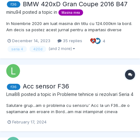
BMW 420xD Gran Coupe 2016 B47
f36
minu94
posted a topic in
Masina mea
In Noiembrie 2020 am luat masina din titlu cu 124.000km la bord.
Am decis sa postez acest jurnal pentru a impartasi diverse
pareri despre intretinerea acestei masini si a tine o evidenta a
December 14, 2023
35 replies
4
ceea ce s-a facut la aceasta. In acest moment are aprox
162,000km. Ca si dotari care merita mentionate:...
(and 2 more)
seria 4
420d
Acc sensor F36
f36
Lma88
posted a topic in
Probleme tehnice si rezolvari Seria 4
Salutare grup...am o problema cu sensoru' Acc la un F36...de o
saptamana am eroare in Bord...am mai intampinat cineva
acesata eroare?poate fii ceva elecric?sau e radaru dus?
February 17, 2024