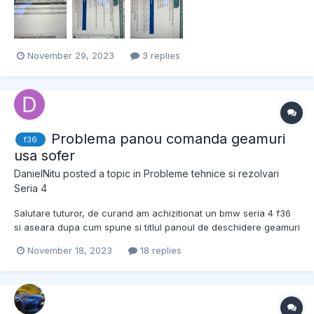
bateria in stadiul acesta. Atasez pozele din ista
November 29, 2023
3 replies
Problema panou comanda geamuri
f36
usa sofer
DanielNitu
posted a topic in
Probleme tehnice si rezolvari
Seria 4
Salutare tuturor, de curand am achizitionat un bmw seria 4 f36
si aseara dupa cum spune si titlul panoul de deschidere geamuri
si reglaj oglinzi de pe usa soferului nu a mai vrut sa functioneze,
November 18, 2023
18 replies
am apucat sa reglez decat putin oglinda din stanga si apoi a
murit, mentionez ca butoanele geamurilor ind...