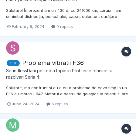
Salutare! În prezent am un 430 d, cu 241000 km, căruia i-am
schimbat distribuția, pompă ulei, capac culbutori, curățare
galerie admisie, recondiționare turbina, amortizoare, tampoane
February 6, 2024
9 replies
motor, brațe, plăcuțe, anvelope, ulei cutie, lucrări, care m-au
dus câteva mii de euro. Problema este ca la aprox 400...
Problema vibratii F36
f36
SoundlessDani
posted a topic in
Probleme tehnice si
rezolvari Seria 4
Salutare, ma confrunt si eu o cu o problema de ceva timp la un
F36 cu motorul B47. Motorul e destul de galagios la ralanti si are
momente cam de 2-3 ori pe saptamana cand devine foarte
June 24, 2024
6 replies
silentios si atunci cand o turez pe loc, si o tin la 1000 de turatii
tremura foarte rau, si dupa ce eliberez pedala...