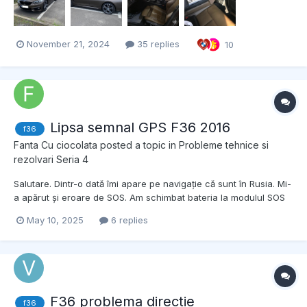
November 21, 2024
35 replies
10
Lipsa semnal GPS F36 2016
f36
Fanta Cu ciocolata
posted a topic in
Probleme tehnice si
rezolvari Seria 4
Salutare. Dintr-o dată îmi apare pe navigație că sunt în Rusia. Mi-
a apărut și eroare de SOS. Am schimbat bateria la modulul SOS
dar degeaba. L-am dat jos de tot și nu am eroare pe SOS dar mi-
May 10, 2025
6 replies
au dispărut și hărțile de pe navigație. Știe cineva care ar fi
problema la navigație?
F36 problema directie
f36