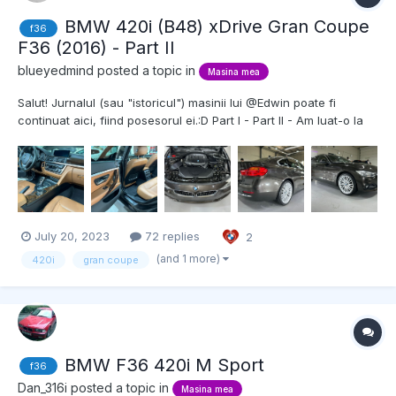
BMW 420i (B48) xDrive Gran Coupe
f36
F36 (2016) - Part II
blueyedmind
posted a topic in
Masina mea
Salut! Jurnalul (sau "istoricul") masinii lui @Edwin poate fi
continuat aici, fiind posesorul ei.:D Part I - Part II - Am luat-o la
~158k km, si cu ultima revizie la 149k km, deci i-am facut revizia
imediat dupa, la APB Service (cu inregistrare in istoric). Am vreo
~2400 km f...
July 20, 2023
72 replies
2
(and 1 more)
420i
gran coupe
BMW F36 420i M Sport
f36
Dan_316i
posted a topic in
Masina mea