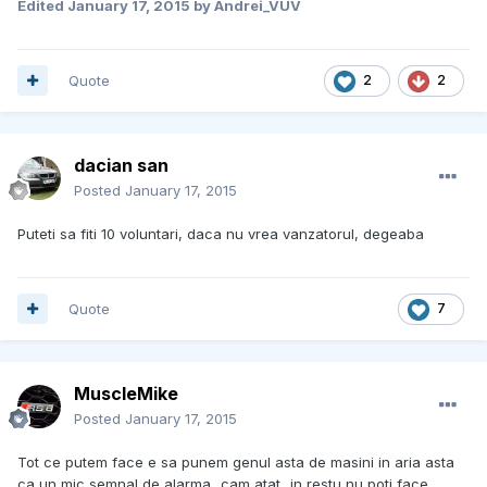
Edited
January 17, 2015
by Andrei_VUV
Quote
2
2
dacian san
Posted
January 17, 2015
Puteti sa fiti 10 voluntari, daca nu vrea vanzatorul, degeaba
Quote
7
MuscleMike
Posted
January 17, 2015
Tot ce putem face e sa punem genul asta de masini in aria asta
ca un mic semnal de alarma...cam atat...in restu nu poti face