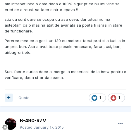
am intrebat inca o data daca e 100% sigur pt ca nu imi vine sa
cred ce a reusit sa faca dintr-o epava !!
stiu ca sunt care se ocupa cu asa ceva, dar totusi nu ma
asteptam ca o masina atat de avariata sa poata fi iarasi in stare
de functionare.
Parerea mea ca a gasit un f30 cu motorul facut praf si a luat-o la
un pret bun. Asa a avut toate piesele necesare, faruri, usi, bari,
airbag-uri..etc.
Sunt foarte curios daca ai merge la meseriasii de la bmw pentru o
verificare, daca si-ar da seama.
Quote
1
1
B-490-RZV
Posted
January 17, 2015