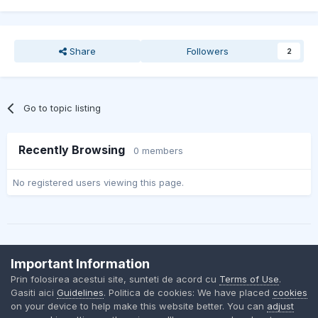
Share
Followers
2
Go to topic listing
Recently Browsing
0 members
No registered users viewing this page.
Important Information
Contact Us
Cookies
Prin folosirea acestui site, sunteti de acord cu
Terms of Use
.
BMW Club Romania
Gasiti aici
Guidelines
. Politica de cookies: We have placed
cookies
Powered by Invision Community
on your device to help make this website better. You can
adjust