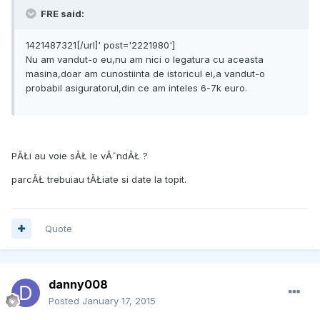
FRE said:
1421487321[/url]' post='2221980']
Nu am vandut-o eu,nu am nici o legatura cu aceasta
masina,doar am cunostiinta de istoricul ei,a vandut-o
probabil asiguratorul,din ce am inteles 6-7k euro.
PĂŁi au voie sĂŁ le vĂ˘ndĂŁ ?
parcĂŁ trebuiau tĂŁiate si date la topit.
Quote
danny008
Posted
January 17, 2015