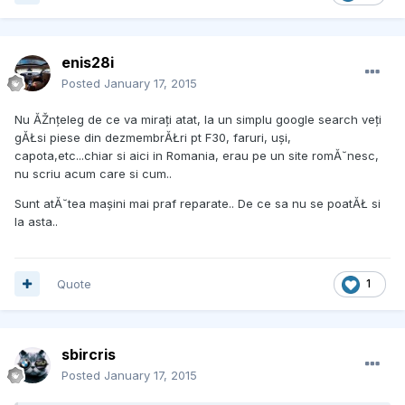
enis28i
Posted
January 17, 2015
Nu ĂŽnțeleg de ce va mirați atat, la un simplu google search veți
gĂŁsi piese din dezmembrĂŁri pt F30, faruri, uși,
capota,etc...chiar si aici in Romania, erau pe un site romĂ˘nesc,
nu scriu acum care si cum..
Sunt atĂ˘tea mașini mai praf reparate.. De ce sa nu se poatĂŁ si
la asta..
Quote
1
sbircris
Posted
January 17, 2015