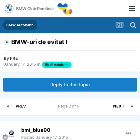
BMW Autobahn
BMW-uri de evitat !
By
FRE
January 17, 2015
in
BMW Autobahn
Reply to this topic
PREV
Page 2 of 9
NEXT
bmi_blue90
Posted
January 17, 2015