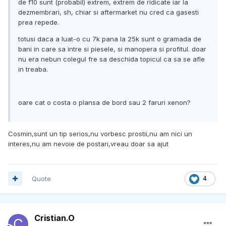
de f10 sunt (probabil) extrem, extrem de ridicate iar la
dezmembrari, sh, chiar si aftermarket nu cred ca gasesti
prea repede.
totusi daca a luat-o cu 7k pana la 25k sunt o gramada de
bani in care sa intre si piesele, si manopera si profitul. doar
nu era nebun colegul fre sa deschida topicul ca sa se afle
in treaba.
oare cat o costa o plansa de bord sau 2 faruri xenon?
Cosmin,sunt un tip serios,nu vorbesc prostii,nu am nici un
interes,nu am nevoie de postari,vreau doar sa ajut
Quote
4
Cristian.O