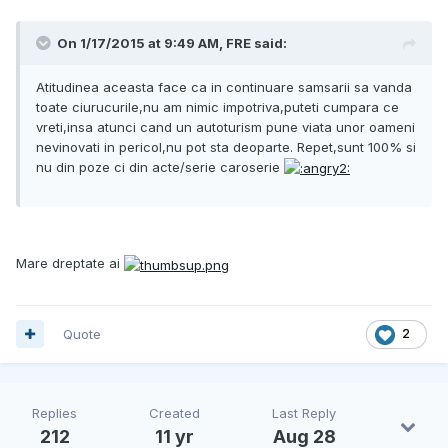
On 1/17/2015 at 9:49 AM, FRE said:
Atitudinea aceasta face ca in continuare samsarii sa vanda
toate ciurucurile,nu am nimic impotriva,puteti cumpara ce
vreti,insa atunci cand un autoturism pune viata unor oameni
nevinovati in pericol,nu pot sta deoparte. Repet,sunt 100% si
nu din poze ci din acte/serie caroserie
Mare dreptate ai
Quote
2
Replies
Created
Last Reply
212
11 yr
Aug 28