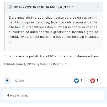
On 5/22/2015 at 10:14 AM, D_A_N said:
Ziare inmuiate in aracet diluat, peste care se da cativa mm
de chit, o vopsea din spray, legat becurile alarma airbag la
alte becuri, pregatit povestea cu "masina condusa doar de
bunicu' ca sa duca nepotii la gradinita" si masina e gata de
maritat. Evident, fata mare, n-a pupat nici-un stalp in viata ei
...
Eu zic ca iese la polish. Ala e E92 acordeon - tomberon edition.
Edited
June 1, 2015
by Service Premium
Quote
2
1
4 weeks later...