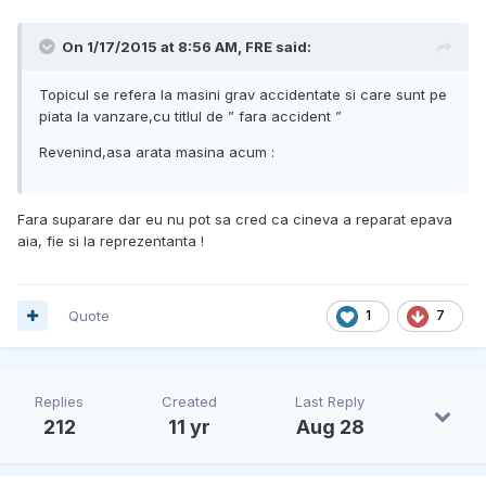
On 1/17/2015 at 8:56 AM, FRE said:
Topicul se refera la masini grav accidentate si care sunt pe
piata la vanzare,cu titlul de ” fara accident ”
Revenind,asa arata masina acum :
Fara suparare dar eu nu pot sa cred ca cineva a reparat epava
aia, fie si la reprezentanta !
Quote
1
7
Replies
Created
Last Reply
212
11 yr
Aug 28