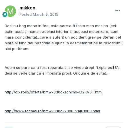
mikken
Posted
March 9, 2015
Desi nu bag mana in foc, asta pare a fi fosta mea masina (cel
putin acelasi numar, acelasi interior si aceeasi motorizare, cam
mare coincidenta)...care a suferit un accident grav pe Stefan cel
Mare si fiind dauna totala a ajuns la dezmembrat pe la roscatum3
aici pe forum.
Acum se pare ca a fost reparata si se vinde drept "tzipla bo$$",
desi se vede clar ca e imbinata prost. Oricum e de evitat...
http://olx.ro/i2/oferta/bmw-330d-schimb-ID2KV6T.html
http://www.tocmai.ro/bmw-330d-2000-21481080.html