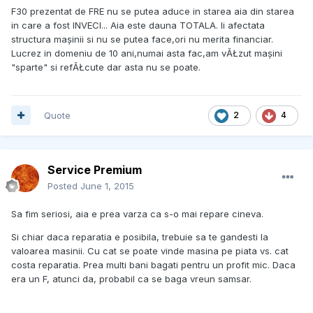
F30 prezentat de FRE nu se putea aduce in starea aia din starea
in care a fost INVECI... Aia este dauna TOTALA. Ii afectata
structura mașinii si nu se putea face,ori nu merita financiar.
Lucrez in domeniu de 10 ani,numai asta fac,am vĂŁzut mașini
"sparte" si refĂŁcute dar asta nu se poate.
Quote
2
4
Service Premium
Posted
June 1, 2015
Sa fim seriosi, aia e prea varza ca s-o mai repare cineva.
Si chiar daca reparatia e posibila, trebuie sa te gandesti la
valoarea masinii. Cu cat se poate vinde masina pe piata vs. cat
costa reparatia. Prea multi bani bagati pentru un profit mic. Daca
era un F, atunci da, probabil ca se baga vreun samsar.