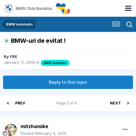
BMW Autobahn
BMW-uri de evitat !
By
FRE
January 17, 2015
in
BMW Autobahn
Reply to this topic
PREV
Page 5 of 9
NEXT
mitzhamike
Posted
February 3, 2015