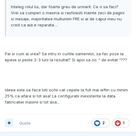
Inteleg rolul lui, dar foarte greu de urmarit. Ce o sa faci?
Vrei sa cumperi o masina si rasfoiesti inainte zeci de pagini
si mesaje, majoritatea multumim FRE si ai de capul meu nu
cred ca aia e reparata ...
Pai si cum ai vrea? Sa intru in curtile oamenilor, sa fac poze la
epave si peste 2-3 luni la rezultat? Si apoi sa zic " de evitat "???
Ideea este sa faca toti ochii cat cepele la full mai ieftin cu minim
25% ca afara si tot asa! La configuratii inexistente la data
fabricatiei masinii si tot asa...
Quote
2
1