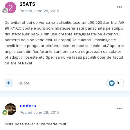
25ATS
Posted
June 28, 2015
De evitat pt cei ce vor sa isi achizitioneze un e60,525d,ar fi si AG
99 KYX.Clopotele sunt schimbate,seria este pansonata pe stalpul
din stanga,air bag-ul din usa dreapta fata,lipseste(pe exteriorul
portierei deja se vede chit-ul crapat)Calculatorul masinii,este
invelit intr-o punga,iar plafonul este un deal si o vale tot.Capota si
aripile sunt din fier,farurile sunt prinse cu negrese,un calculator
pt adaptiv lipseste,etc Sper sa nu va lasati pacaliti doar de faptul
ca are M Paket
Quote
3
enders
Posted
June 28, 2015
Niste poze ne-ar ajuta foarte mult