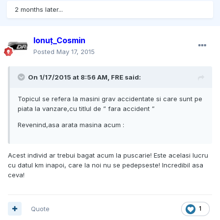
2 months later...
Ionuț_Cosmin
Posted
May 17, 2015
On 1/17/2015 at 8:56 AM, FRE said:
Topicul se refera la masini grav accidentate si care sunt pe
piata la vanzare,cu titlul de ” fara accident ”
Revenind,asa arata masina acum :
Acest individ ar trebui bagat acum la puscarie! Este acelasi lucru
cu datul km inapoi, care la noi nu se pedepseste! Incredibil asa
ceva!
Quote
1