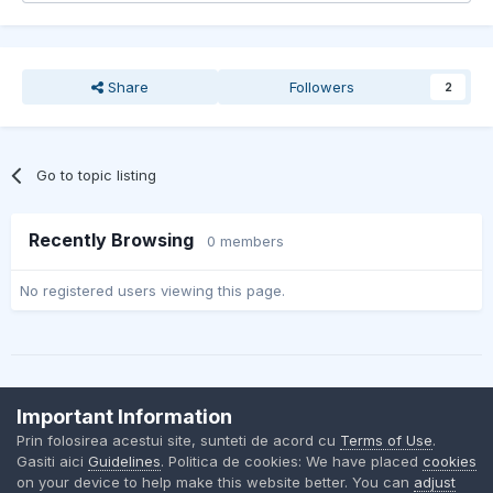
Share
Followers
2
Go to topic listing
Recently Browsing
0 members
No registered users viewing this page.
Important Information
Contact Us
Cookies
Prin folosirea acestui site, sunteti de acord cu
Terms of Use
.
BMW Club Romania
Gasiti aici
Guidelines
. Politica de cookies: We have placed
cookies
Powered by Invision Community
on your device to help make this website better. You can
adjust