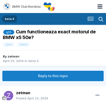
Seria X
Cum functioneaza exact motorul de
g05
BMW x5 50e?
phev
hibrid
By
zetman
April 23, 2024
in
Seria X
Reply to this topic
zetman
Posted
April 23, 2024