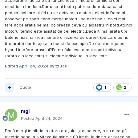
acceleratie (adica o sa functioneze si motorul termic si cel
electric in tandem).Dar o sa ai toata puterea doar daca calci
pedala mai tare altfel nu se activeaza motorul electric.Daca ai
observat pe sport cand merge motorul pe benzina si calci mai
tare acceleratia se mai coloreaza ceva cu albastru in bord.Atunci
motorul termic este asistat de cel electric.Daca iti mai arata 0%
baterie masina inca mai are o rezerva de curent (pe care tie nu
ti-o arata) dar te ajuta la boost de exemplu.De ce ai merge pe
hybrid in afara orasului?Eu nu folosesc decat sport individual
(afara din localitate) si electric individual in localitate.
Edited
April 24, 2024
by tzucul
Quote
1
2
mgi
Posted
April 24, 2024
Dacă mergi în hibrid in afara orașului și ai baterie, o sa meargă
electric pana la o viteza (la mine e 80 km/h, la tine s-ar putea sa