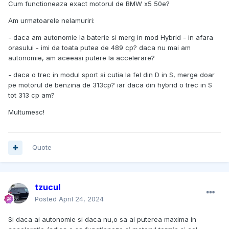
Cum functioneaza exact motorul de BMW x5 50e?
Am urmatoarele nelamuriri:
- daca am autonomie la baterie si merg in mod Hybrid - in afara
orasului - imi da toata putea de 489 cp? daca nu mai am
autonomie, am aceeasi putere la accelerare?
- daca o trec in modul sport si cutia la fel din D in S, merge doar
pe motorul de benzina de 313cp? iar daca din hybrid o trec in S
tot 313 cp am?
Multumesc!
Quote
tzucul
Posted
April 24, 2024
Si daca ai autonomie si daca nu,o sa ai puterea maxima in