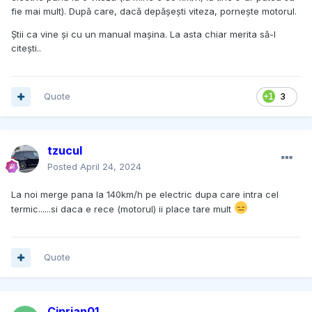
fie mai mult). După care, dacă depășești viteza, pornește motorul.
Știi ca vine și cu un manual mașina. La asta chiar merita să-l
citești..
Quote
3
tzucul
Posted
April 24, 2024
La noi merge pana la 140km/h pe electric dupa care intra cel
termic......si daca e rece (motorul) ii place tare mult
Quote
Ciprian01