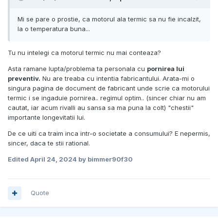
Mi se pare o prostie, ca motorul ala termic sa nu fie incalzit,
la o temperatura buna...
Tu nu intelegi ca motorul termic nu mai conteaza?
Asta ramane lupta/problema ta personala cu
pornirea lui
preventiv.
Nu are treaba cu intentia fabricantului. Arata-mi o
singura pagina de document de fabricant unde scrie ca motorului
termic i se ingaduie pornirea.. regimul optim.. (sincer chiar nu am
cautat, iar acum rivalli au sansa sa ma puna la colt) "chestii"
importante longevitatii lui.
De ce uiti ca traim inca intr-o societate a consumului? E nepermis,
sincer, daca te stii rational.
Edited
April 24, 2024
by bimmer90f30
Quote