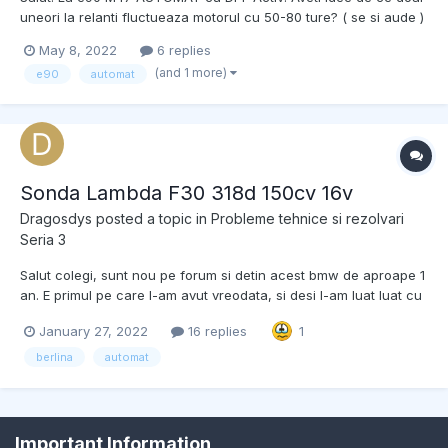
uneori la relanti fluctueaza motorul cu 50-80 ture? ( se si aude )
Si tot uneori cand e in drive sau marșarier si tin frana calcata in
May 8, 2022
6 replies
loc sa stea mai turata fluctueaza rau turatiile ( de la 500 pana la
(and 1 more)
e90
automat
1000). Si uneori cand sunt cu e...
Sonda Lambda F30 318d 150cv 16v
Dragosdys
posted a topic in
Probleme tehnice si rezolvari
Seria 3
Salut colegi, sunt nou pe forum si detin acest bmw de aproape 1
an. E primul pe care l-am avut vreodata, si desi l-am luat luat cu
garantie 1 an, deja are ceva probleme pe care as vrea sa le
January 27, 2022
16 replies
1
rezolv fara mecanic. Prima data a inceput cu trepidatii in
acceleratie. Am mers la mecanic, a pus t...
berlina
automat
Important Information