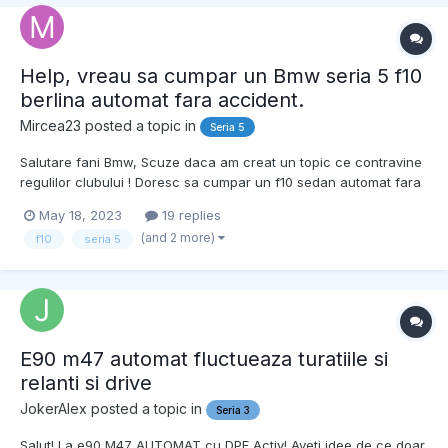
Help, vreau sa cumpar un Bmw seria 5 f10
berlina automat fara accident.
Mircea23
posted a topic in
Seria 5
Salutare fani Bmw, Scuze daca am creat un topic ce contravine
regulilor clubului ! Doresc sa cumpar un f10 sedan automat fara
accident si fara probleme sub 200k km, initial nu ma gandeam
May 18, 2023
19 replies
ca este atat de greu sa gasesti unul in tara dar se pare ca este..
(and 2 more)
f10
seria 5
Am verificat deja vr...
E90 m47 automat fluctueaza turatiile si
relanti si drive
JokerAlex
posted a topic in
Seria 3
Salut! La e90 M47 AUTOMAT cu DPF Activ! Aveti idee de ce doar