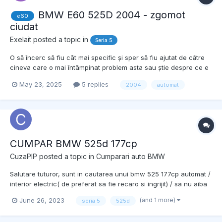
BMW E60 525D 2004 - zgomot
e60
ciudat
Exelait
posted a topic in
Seria 5
O să încerc să fiu cât mai specific și sper să fiu ajutat de către
cineva care o mai întâmpinat problem asta sau știe despre ce e
vorba, țin să menționez că am mers la enșpe mii de mecanici și
May 23, 2025
5 replies
2004
automat
nici unul nu are habar, care ar putea fii problema. Deci acum
câte luni am schimbat flanșa de la carda...
CUMPAR BMW 525d 177cp
CuzaPIP
posted a topic in
Cumparari auto BMW
Salutare tuturor, sunt in cautarea unui bmw 525 177cp automat /
interior electric( de preferat sa fie recaro si ingrijit) / sa nu aiba
mai mult de 300.000 km (reali vorbind pt ca masina o sa fie
(and 1 more)
June 26, 2023
seria 5
525d
verificata in toate modurile posibilie)/ sa aiba pe ea (egr/dpf) in
cazul in care are evacuare facuta bin...