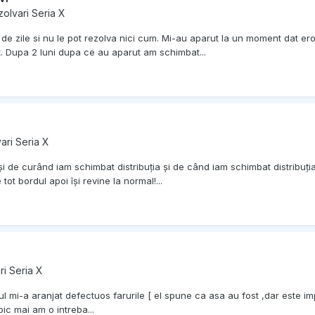
zolvari Seria X
i de zile si nu le pot rezolva nici cum. Mi-au aparut la un moment dat 
t. Dupa 2 luni dupa ce au aparut am schimbat...
ari Seria X
i de curând iam schimbat distribuția și de când iam schimbat distribuția 
ot bordul apoi își revine la normal!...
ri Seria X
 mi-a aranjat defectuos farurile [ el spune ca asa au fost ,dar este imp
ic mai am o intreba...