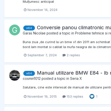
Mulțumesc anticipat
November 14, 2024
Conversie panou climatronic ma
e84
Garas Nicolae
posted a topic in
Probleme tehnice si r
Buna ziua ,de curind la un bmw x1 din 2011 am schimbat 
bord lam montat si cablat la mufa neagra de la climatronic
September 7, 2024
2 replies
Manual utilizare BMW E84 - lb
e84
cosmin1012
posted a topic in
Seria X
Salutare, cine este interesat de manual de utilizare pent
November 19, 2015
153 replies
1