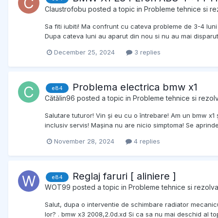
Claustrofobu
posted a topic in
Probleme tehnice si re
Sa fiti iubiti! Ma confrunt cu cateva probleme de 3-4 lun
Dupa cateva luni au aparut din nou si nu au mai disparu
December 25, 2024
3 replies
Problema electrica bmw x1
e84
Cătălin96
posted a topic in
Probleme tehnice si rezolv
Salutare tuturor! Vin și eu cu o întrebare! Am un bmw x1 ș
inclusiv servis! Mașina nu are nicio simptoma! Se aprinde t
November 28, 2024
4 replies
Reglaj faruri [ aliniere ]
e84
WOT99
posted a topic in
Probleme tehnice si rezolva
Salut, dupa o interventie de schimbare radiator mecanicul
lor? . bmw x3 2008,2.0d.xd Si ca sa nu mai deschid al top