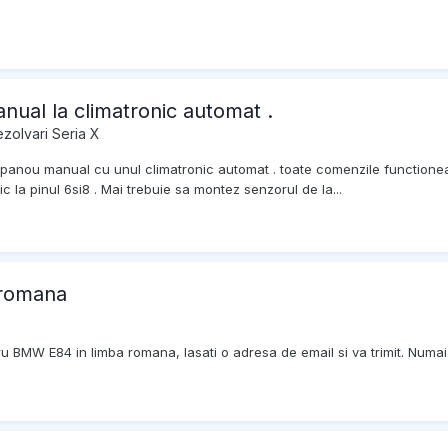
nual la climatronic automat .
ezolvari Seria X
panou manual cu unul climatronic automat . toate comenzile functioneaz
 la pinul 6si8 . Mai trebuie sa montez senzorul de la...
 romana
ru BMW E84 in limba romana, lasati o adresa de email si va trimit. Numai