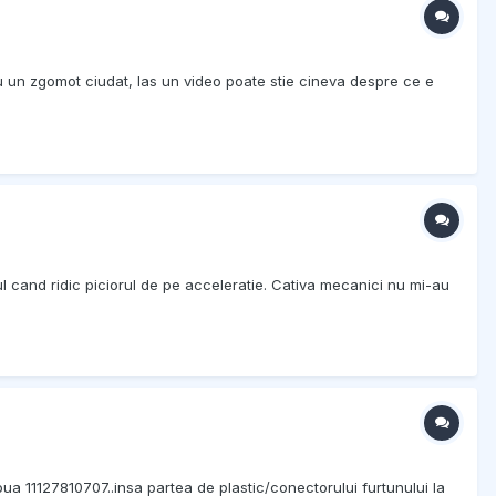
u un zgomot ciudat, las un video poate stie cineva despre ce e
ul cand ridic piciorul de pe acceleratie. Cativa mecanici nu mi-au
a 11127810707..insa partea de plastic/conectorului furtunului la