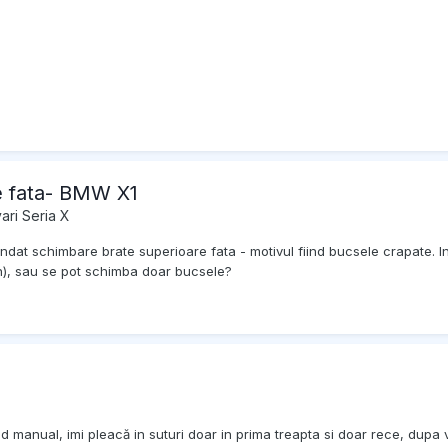
e fata- BMW X1
ari Seria X
ndat schimbare brate superioare fata - motivul fiind bucsele crapate. In
n), sau se pot schimba doar bucsele?
d manual, imi pleacă in suturi doar in prima treapta si doar rece, dup