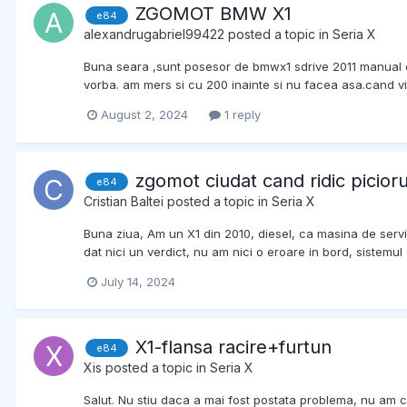
ZGOMOT BMW X1
e84
alexandrugabriel99422
posted a topic in
Seria X
Buna seara ,sunt posesor de bmwx1 sdrive 2011 manual de
vorba. am mers si cu 200 inainte si nu facea asa.cand v
August 2, 2024
1 reply
zgomot ciudat cand ridic picior
e84
Cristian Baltei
posted a topic in
Seria X
Buna ziua, Am un X1 din 2010, diesel, ca masina de servic
dat nici un verdict, nu am nici o eroare in bord, sistemul 
July 14, 2024
X1-flansa racire+furtun
e84
Xis
posted a topic in
Seria X
Salut. Nu stiu daca a mai fost postata problema, nu am c