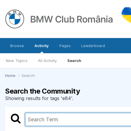
Browse
Activity
Pages
Leaderboard
New Topics
All Activity
Search
Home
Search
Search the Community
Showing results for tags 'e84'.