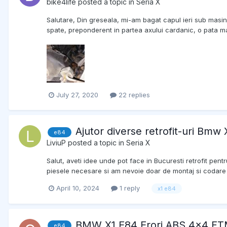
bike4life
posted a topic in
Seria X
Salutare, Din greseala, mi-am bagat capul ieri sub masina
spate, preponderent in partea axului cardanic, o pata ma
July 27, 2020
22 replies
Ajutor diverse retrofit-uri Bmw
e84
LiviuP
posted a topic in
Seria X
Salut, aveti idee unde pot face in Bucuresti retrofit pen
piesele necesare si am nevoie doar de montaj si codare pe
April 10, 2024
1 reply
x1 e84
BMW X1 E84 Erori ABS 4x4 F
e84