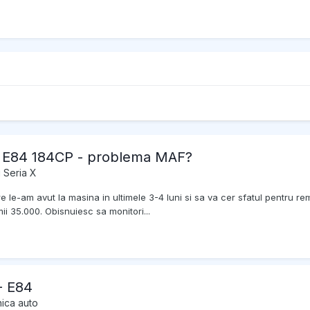
1 E84 184CP - problema MAF?
i Seria X
re le-am avut la masina in ultimele 3-4 luni si sa va cer sfatul pentru 
ii 35.000. Obisnuiesc sa monitori...
- E84
nica auto