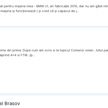
omat pentru mașina mea - BMW x1, an fabricație 2010, dar nu am găsit nim
mașina și funcționează ( și cred că și capacul de j...
e bine din prima. Dupa cum am scris si la topicul Comenzi volan....totul pa
aprind 4x4 si FTM...(p...
al Brasov