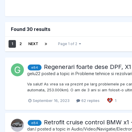
Found 30 results
1
2
NEXT
Page 1 of 2
Regenerari foarte dese DPF, X
e84
gelu22
posted a topic in
Probleme tehnice si rezolvar
Va salut! As vrea sa va prezint pe larg problemele pe ca
automata, 253.000km). O am de 3 ani si am folosit-o ultim
September 16, 2023
62 replies
1
Retrofit cruise control BMW x1 
e84
dan.l
posted a topic in
Audio/Video/Navigatie/Electro