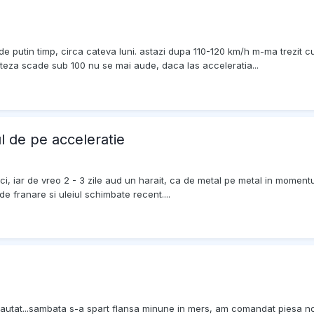
 putin timp, circa cateva luni. astazi dupa 110-120 km/h m-ma trezit c
iteza scade sub 100 nu se mai aude, daca las acceleratia...
ul de pe acceleratie
i, iar de vreo 2 - 3 zile aud un harait, ca de metal pe metal in moment
de franare si uleiul schimbate recent....
autat...sambata s-a spart flansa minune in mers, am comandat piesa nou