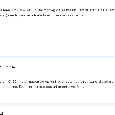
 mea (un BMW x1 E84 18d xDrive) ca sa ma uit... am si uitat la ce si am 
re (umed) care se intinde binisor pe carcasa (am at...
 X1 E84
tru un X1 2014 la urmatoarele optiuni: pilot automat, virginizare si coda
 masina. Eventual si niste costuri orientative. Mu...
TM