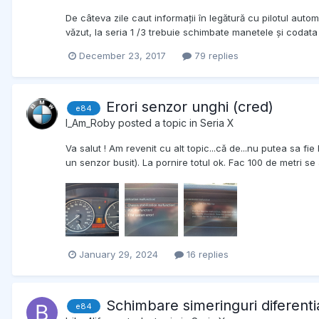
De câteva zile caut informații în legătură cu pilotul aut
văzut, la seria 1 /3 trebuie schimbate manetele și codata 
December 23, 2017
79 replies
Erori senzor unghi (cred)
e84
I_Am_Roby
posted a topic in
Seria X
Va salut ! Am revenit cu alt topic...că de...nu putea sa fi
un senzor busit). La pornire totul ok. Fac 100 de metri se 
January 29, 2024
16 replies
Schimbare simeringuri diferenti
e84