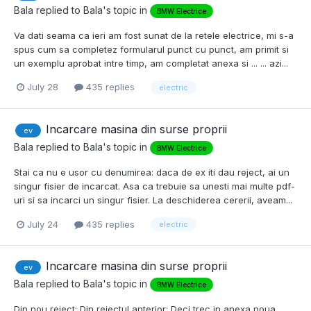
Bala
replied to
Bala
's topic in
BMW Electrice
Va dati seama ca ieri am fost sunat de la retele electrice, mi s-a
spus cum sa completez formularul punct cu punct, am primit si
un exemplu aprobat intre timp, am completat anexa si ... ... azi...
July 28
435 replies
electric
Incarcare masina din surse proprii
ev
Bala
replied to
Bala
's topic in
BMW Electrice
Stai ca nu e usor cu denumirea: daca de ex iti dau reject, ai un
singur fisier de incarcat. Asa ca trebuie sa unesti mai multe pdf-
uri si sa incarci un singur fisier. La deschiderea cererii, aveam...
July 24
435 replies
electric
Incarcare masina din surse proprii
ev
Bala
replied to
Bala
's topic in
BMW Electrice
Din nou reject: Din rejectul anterior: Deci trec in anexa noua