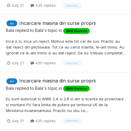
July 21
435 replies
electric
Incarcare masina din surse proprii
ev
Bala
replied to
Bala
's topic in
BMW Electrice
Inca o zi, inca un reject. Motivul este tot cel de sus. Practic au
dat reject din plictiseala. Tot ce au cerut inainte, le-am trimis. Au
ignorat ce le-am trimis si au dat reject. De ex: trebuie completat...
July 21
435 replies
electric
Incarcare masina din surse proprii
ev
Bala
replied to
Bala
's topic in
BMW Electrice
Eu sunt autorizat si ANRE 2.A si 2.B si am si licenta de proiectare
si montare PV fara limita de putere pe teritoriul UE de la
Ministerul Invatamantului. Practic nu stiu ce...
July 21
435 replies
electric