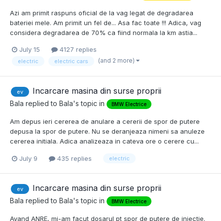
Azi am primit raspuns oficial de la vag legat de degradarea
bateriei mele. Am primit un fel de... Asa fac toate !!! Adica, vag
considera degradarea de 70% ca fiind normala la km astia...
July 15
4127 replies
(and 2 more)
electric
electric cars
Incarcare masina din surse proprii
ev
Bala
replied to
Bala
's topic in
BMW Electrice
Am depus ieri cererea de anulare a cererii de spor de putere
depusa la spor de putere. Nu se deranjeaza nimeni sa anuleze
cererea initiala. Adica analizeaza in cateva ore o cerere cu...
July 9
435 replies
electric
Incarcare masina din surse proprii
ev
Bala
replied to
Bala
's topic in
BMW Electrice
Avand ANRE, mi-am facut dosarul pt spor de putere de injectie.