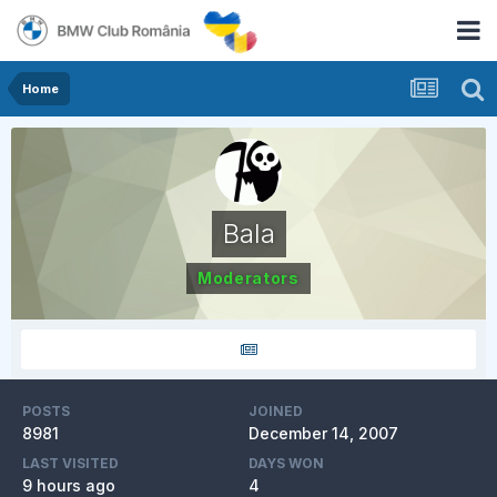
Home
Bala
Moderators
POSTS
JOINED
8981
December 14, 2007
LAST VISITED
DAYS WON
9 hours ago
4