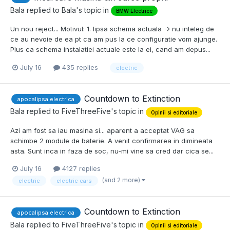
Bala
replied to
Bala
's topic in
BMW Electrice
Un nou reject... Motivul: 1. lipsa schema actuala -> nu inteleg de
ce au nevoie de ea pt ca am pus la ce configuratie vom ajunge.
Plus ca schema instalatiei actuale este la ei, cand am depus...
July 16
435 replies
electric
Countdown to Extinction
apocalipsa electrica
Bala
replied to
FiveThreeFive
's topic in
Opinii si editoriale
Azi am fost sa iau masina si... aparent a acceptat VAG sa
schimbe 2 module de baterie. A venit confirmarea in dimineata
asta. Sunt inca in faza de soc, nu-mi vine sa cred dar cica se...
July 16
4127 replies
(and 2 more)
electric
electric cars
Countdown to Extinction
apocalipsa electrica
Bala
replied to
FiveThreeFive
's topic in
Opinii si editoriale