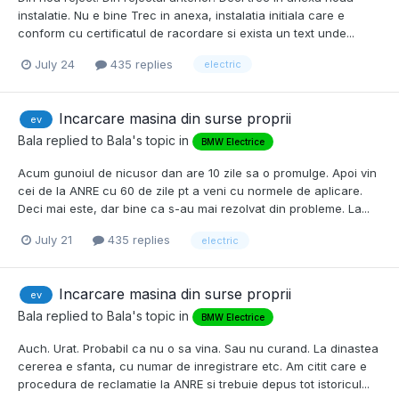
instalatie. Nu e bine Trec in anexa, instalatia initiala care e
conform cu certificatul de racordare si exista un text unde...
July 24
435 replies
electric
Incarcare masina din surse proprii
ev
Bala
replied to
Bala
's topic in
BMW Electrice
Acum gunoiul de nicusor dan are 10 zile sa o promulge. Apoi vin
cei de la ANRE cu 60 de zile pt a veni cu normele de aplicare.
Deci mai este, dar bine ca s-au mai rezolvat din probleme. La...
July 21
435 replies
electric
Incarcare masina din surse proprii
ev
Bala
replied to
Bala
's topic in
BMW Electrice
Auch. Urat. Probabil ca nu o sa vina. Sau nu curand. La dinastea
cererea e sfanta, cu numar de inregistrare etc. Am citit care e
procedura de reclamatie la ANRE si trebuie depus tot istoricul...