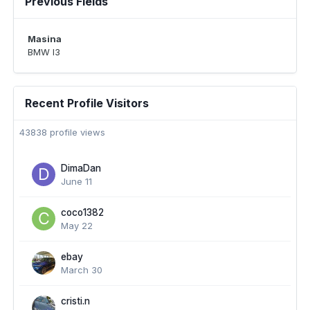
Previous Fields
Masina
BMW I3
Recent Profile Visitors
43838 profile views
DimaDan
June 11
coco1382
May 22
ebay
March 30
cristi.n