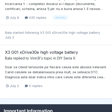
Incercarea 1: - completez dosarul si-l depun (documente,
certificari, schema, anexa 1) jet: nu e buna anexa 1. E nevoie...
July 8
435 replies
electric
Bala
started following
X3 G01 xDrive30e high voltage battery
July 2
X3 G01 xDrive30e high voltage battery
Bala
replied to
Virin3l
's topic in
DIY Seria X
Doar sa citesti tensiunile pe fiecare celula este absolut irelevant.
Cand celulele se debalanseaza prea mult, se seteaza DTC.
Diagnoza asta doar indica intre care celule este diferenta cea...
July 2
5 replies
Important Information