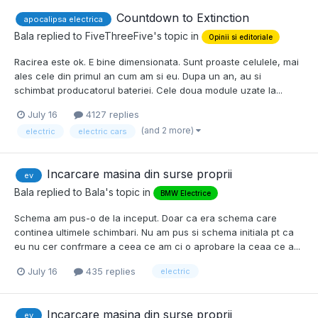
Countdown to Extinction
apocalipsa electrica
Bala
replied to
FiveThreeFive
's topic in
Opinii si editoriale
Racirea este ok. E bine dimensionata. Sunt proaste celulele, mai
ales cele din primul an cum am si eu. Dupa un an, au si
schimbat producatorul bateriei. Cele doua module uzate la...
July 16
4127 replies
(and 2 more)
electric
electric cars
Incarcare masina din surse proprii
ev
Bala
replied to
Bala
's topic in
BMW Electrice
Schema am pus-o de la inceput. Doar ca era schema care
continea ultimele schimbari. Nu am pus si schema initiala pt ca
eu nu cer confrmare a ceea ce am ci o aprobare la ceaa ce a...
July 16
435 replies
electric
Incarcare masina din surse proprii
ev