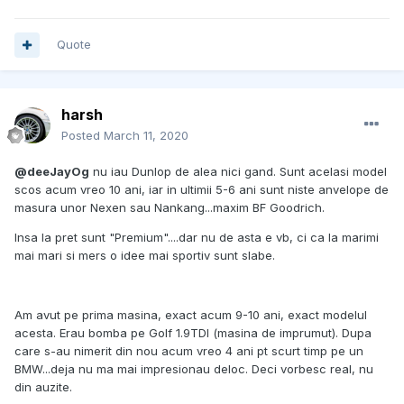
Quote
harsh
Posted
March 11, 2020
@deeJayOg
nu iau Dunlop de alea nici gand. Sunt acelasi model
scos acum vreo 10 ani, iar in ultimii 5-6 ani sunt niste anvelope de
masura unor Nexen sau Nankang...maxim BF Goodrich.
Insa la pret sunt "Premium"....dar nu de asta e vb, ci ca la marimi
mai mari si mers o idee mai sportiv sunt slabe.
Am avut pe prima masina, exact acum 9-10 ani, exact modelul
acesta. Erau bomba pe Golf 1.9TDI (masina de imprumut). Dupa
care s-au nimerit din nou acum vreo 4 ani pt scurt timp pe un
BMW...deja nu ma mai impresionau deloc. Deci vorbesc real, nu
din auzite.