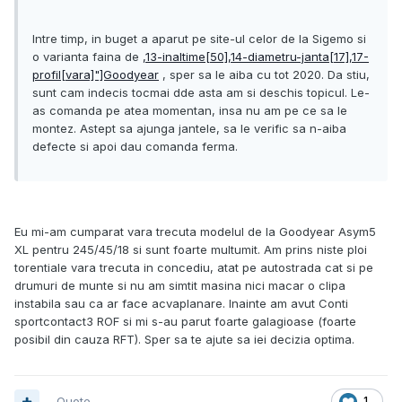
Intre timp, in buget a aparut pe site-ul celor de la Sigemo si
o varianta faina de
,13-inaltime[50],14-diametru-janta[17],17-
profil[vara]"]Goodyear
, sper sa le aiba cu tot 2020. Da stiu,
sunt cam indecis tocmai dde asta am si deschis topicul. Le-
as comanda pe atea momentan, insa nu am pe ce sa le
montez. Astept sa ajunga jantele, sa le verific sa n-aiba
defecte si apoi dau comanda ferma.
Eu mi-am cumparat vara trecuta modelul de la Goodyear Asym5
XL pentru 245/45/18 si sunt foarte multumit. Am prins niste ploi
torentiale vara trecuta in concediu, atat pe autostrada cat si pe
drumuri de munte si nu am simtit masina nici macar o clipa
instabila sau ca ar face acvaplanare. Inainte am avut Conti
sportcontact3 ROF si mi s-au parut foarte galagioase (foarte
posibil din cauza RFT). Sper sa te ajute sa iei decizia optima.
Quote
1