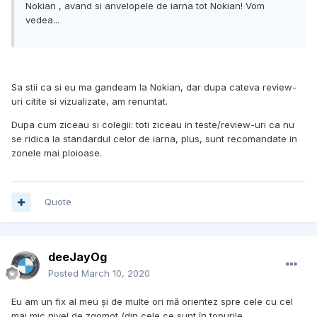
Nokian , avand si anvelopele de iarna tot Nokian! Vom
vedea...
Sa stii ca si eu ma gandeam la Nokian, dar dupa cateva review-
uri citite si vizualizate, am renuntat.
Dupa cum ziceau si colegii: toti ziceau in teste/review-uri ca nu
se ridica la standardul celor de iarna, plus, sunt recomandate in
zonele mai ploioase.
Quote
deeJayOg
Posted
March 10, 2020
Eu am un fix al meu și de multe ori mă orientez spre cele cu cel
mai mic nivel de zgomot (din cele ce sunt în topurile