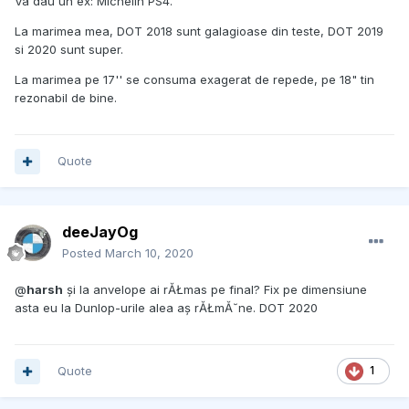
Va dau un ex: Michelin PS4.
La marimea mea, DOT 2018 sunt galagioase din teste, DOT 2019
si 2020 sunt super.
La marimea pe 17'' se consuma exagerat de repede, pe 18" tin
rezonabil de bine.
Quote
deeJayOg
Posted
March 10, 2020
@
harsh
și la anvelope ai rĂŁmas pe final? Fix pe dimensiune
asta eu la Dunlop-urile alea aș rĂŁmĂ˘ne. DOT 2020
Quote
1