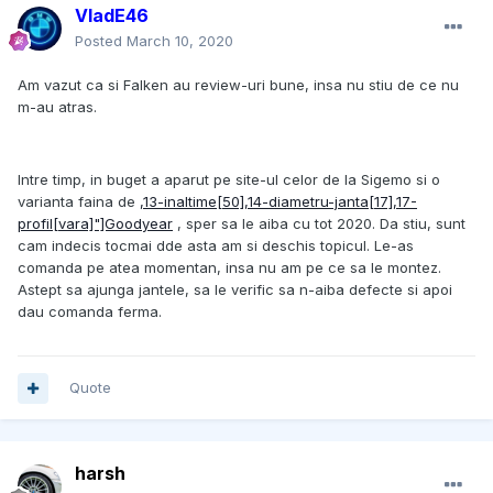
VladE46
Posted
March 10, 2020
Am vazut ca si Falken au review-uri bune, insa nu stiu de ce nu
m-au atras.
Intre timp, in buget a aparut pe site-ul celor de la Sigemo si o
varianta faina de
,13-inaltime[50],14-diametru-janta[17],17-
profil[vara]"]Goodyear
, sper sa le aiba cu tot 2020. Da stiu, sunt
cam indecis tocmai dde asta am si deschis topicul. Le-as
comanda pe atea momentan, insa nu am pe ce sa le montez.
Astept sa ajunga jantele, sa le verific sa n-aiba defecte si apoi
dau comanda ferma.
Quote
harsh