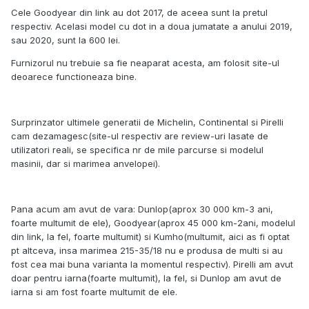
Cele Goodyear din link au dot 2017, de aceea sunt la pretul
respectiv. Acelasi model cu dot in a doua jumatate a anului 2019,
sau 2020, sunt la 600 lei.
Furnizorul nu trebuie sa fie neaparat acesta, am folosit site-ul
deoarece functioneaza bine.
Surprinzator ultimele generatii de Michelin, Continental si Pirelli
cam dezamagesc(site-ul respectiv are review-uri lasate de
utilizatori reali, se specifica nr de mile parcurse si modelul
masinii, dar si marimea anvelopei).
Pana acum am avut de vara: Dunlop(aprox 30 000 km-3 ani,
foarte multumit de ele), Goodyear(aprox 45 000 km-2ani, modelul
din link, la fel, foarte multumit) si Kumho(multumit, aici as fi optat
pt altceva, insa marimea 215-35/18 nu e produsa de multi si au
fost cea mai buna varianta la momentul respectiv). Pirelli am avut
doar pentru iarna(foarte multumit), la fel, si Dunlop am avut de
iarna si am fost foarte multumit de ele.