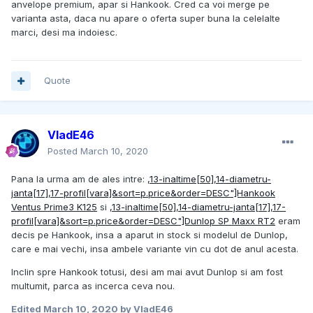
anvelope premium, apar si Hankook. Cred ca voi merge pe
varianta asta, daca nu apare o oferta super buna la celelalte
marci, desi ma indoiesc.
Quote
VladE46
Posted
March 10, 2020
Pana la urma am de ales intre:
,13-inaltime[50],14-diametru-
janta[17],17-profil[vara]&sort=p.price&order=DESC"]Hankook
Ventus Prime3 K125
si
,13-inaltime[50],14-diametru-janta[17],17-
profil[vara]&sort=p.price&order=DESC"]Dunlop SP Maxx RT2
eram
decis pe Hankook, insa a aparut in stock si modelul de Dunlop,
care e mai vechi, insa ambele variante vin cu dot de anul acesta.
Inclin spre Hankook totusi, desi am mai avut Dunlop si am fost
multumit, parca as incerca ceva nou.
Edited
March 10, 2020
by VladE46