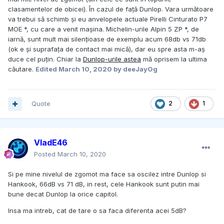
clasamentelor de obicei). În cazul de față Dunlop. Vara următoare
va trebui să schimb și eu anvelopele actuale Pirelli Cinturato P7
MOE *, cu care a venit mașina. Michelin-urile Alpin 5 ZP *, de
iarnă, sunt mult mai silențioase de exemplu acum 68db vs 71db
(ok e și suprafața de contact mai mică), dar eu spre asta m-aș
duce cel puțin. Chiar la
Dunlop-urile astea
mă oprisem la ultima
căutare.
Edited
March 10, 2020
by deeJayOg
Quote
2
1
VladE46
Posted
March 10, 2020
Si pe mine nivelul de zgomot ma face sa oscilez intre Dunlop si
Hankook, 66dB vs 71 dB, in rest, cele Hankook sunt putin mai
bune decat Dunlop la orice capitol.
Insa ma intreb, cat de tare o sa faca diferenta acei 5dB?