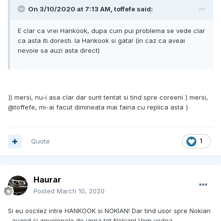
On 3/10/2020 at 7:13 AM, toffefe said:
E clar ca vrei Hankook, dupa cum pui problema se vede clar
ca asta iti doresti. Ia Hankook si gata! (in caz ca aveai
nevoie sa auzi asta direct)
)) mersi, nu-i asa clar dar sunt tentat si tind spre coreeni
) mersi,
@toffefe, mi-ai facut dimineata mai faina cu replica asta
)
Quote
1
Haurar
Posted
March 10, 2020
Si eu oscilez intre HANKOOK si NOKIAN! Dar tind usor spre Nokian
, avand si anvelopele de iarna tot Nokian! Vom vedea...