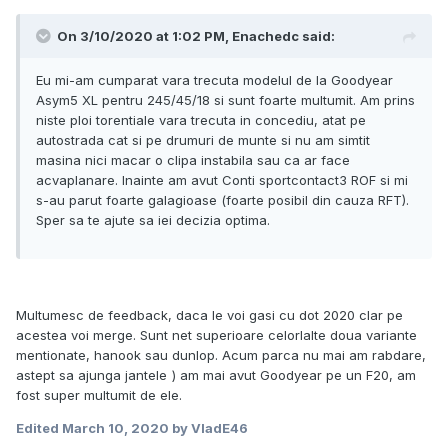
On 3/10/2020 at 1:02 PM, Enachedc said:
Eu mi-am cumparat vara trecuta modelul de la Goodyear
Asym5 XL pentru 245/45/18 si sunt foarte multumit. Am prins
niste ploi torentiale vara trecuta in concediu, atat pe
autostrada cat si pe drumuri de munte si nu am simtit
masina nici macar o clipa instabila sau ca ar face
acvaplanare. Inainte am avut Conti sportcontact3 ROF si mi
s-au parut foarte galagioase (foarte posibil din cauza RFT).
Sper sa te ajute sa iei decizia optima.
Multumesc de feedback, daca le voi gasi cu dot 2020 clar pe
acestea voi merge. Sunt net superioare celorlalte doua variante
mentionate, hanook sau dunlop. Acum parca nu mai am rabdare,
astept sa ajunga jantele
) am mai avut Goodyear pe un F20, am
fost super multumit de ele.
Edited
March 10, 2020
by VladE46