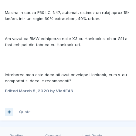
Masina in cauza E60 LCI N47, automat, estimez un rulaj aprox 15k
km/an, intr-un regim 60% extraurban, 40% urban.
Am vazut ca BMW echipeaza noile X3 cu Hankook si chiar G11 a
fost echipat din fabrica cu Hankook-uri.
Intrebarea mea este daca ati avut anvelope Hankook, cum s-au
comportat si daca le recomandati?
Edited
March 5, 2020
by VladE46
Quote
Replies
Created
Last Reply