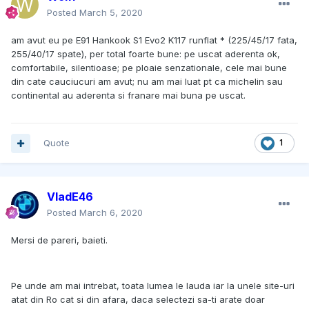
Posted
March 5, 2020
am avut eu pe E91 Hankook S1 Evo2 K117 runflat * (225/45/17 fata,
255/40/17 spate), per total foarte bune: pe uscat aderenta ok,
comfortabile, silentioase; pe ploaie senzationale, cele mai bune
din cate cauciucuri am avut; nu am mai luat pt ca michelin sau
continental au aderenta si franare mai buna pe uscat.
Quote
1
VladE46
Posted
March 6, 2020
Mersi de pareri, baieti.
Pe unde am mai intrebat, toata lumea le lauda iar la unele site-uri
atat din Ro cat si din afara, daca selectezi sa-ti arate doar