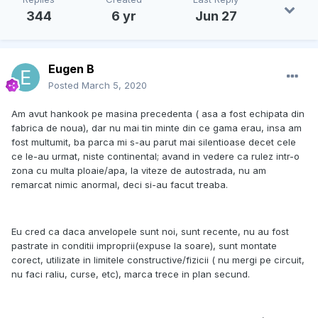
344
6 yr
Jun 27
Eugen B
Posted
March 5, 2020
Am avut hankook pe masina precedenta ( asa a fost echipata din
fabrica de noua), dar nu mai tin minte din ce gama erau, insa am
fost multumit, ba parca mi s-au parut mai silentioase decet cele
ce le-au urmat, niste continental; avand in vedere ca rulez intr-o
zona cu multa ploaie/apa, la viteze de autostrada, nu am
remarcat nimic anormal, deci si-au facut treaba.
Eu cred ca daca anvelopele sunt noi, sunt recente, nu au fost
pastrate in conditii improprii(expuse la soare), sunt montate
corect, utilizate in limitele constructive/fizicii ( nu mergi pe circuit,
nu faci raliu, curse, etc), marca trece in plan secund.