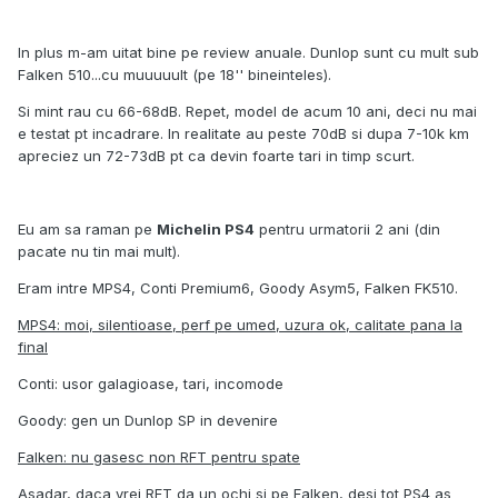
In plus m-am uitat bine pe review anuale. Dunlop sunt cu mult sub
Falken 510...cu muuuuult (pe 18'' bineinteles).
Si mint rau cu 66-68dB. Repet, model de acum 10 ani, deci nu mai
e testat pt incadrare. In realitate au peste 70dB si dupa 7-10k km
apreciez un 72-73dB pt ca devin foarte tari in timp scurt.
Eu am sa raman pe
Michelin PS4
pentru urmatorii 2 ani (din
pacate nu tin mai mult).
Eram intre MPS4, Conti Premium6, Goody Asym5, Falken FK510.
MPS4: moi, silentioase, perf pe umed, uzura ok, calitate pana la
final
Conti: usor galagioase, tari, incomode
Goody: gen un Dunlop SP in devenire
Falken: nu gasesc non RFT pentru spate
Asadar, daca vrei RFT da un ochi si pe Falken, desi tot PS4 as