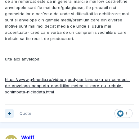
ce am remarcat este ca in general marcile mai low cost/ieftine
anvelopele sunt fie mai dure/galagioase, fie probabil nici
geometria lor e perfecta de unde si dificultati la echilibrare; mai
sunt si anvelope din gamele medii/premium care din diverse
motive sunt mai moi decat media de unde si uzura mai
accentuata- cred ca e vorba de un compromis /echilibru care
trebuie sa fie reusit de producatori.
uite aici anvelopa:
https://www.g4media.ro/video-goodyear-lanseaza-un-concept-
de-anvelopa-adaptata-conditiilor-meteo-si-care-nu-trebuie-
schimbata-niciodata.html
Quote
1
Wolff