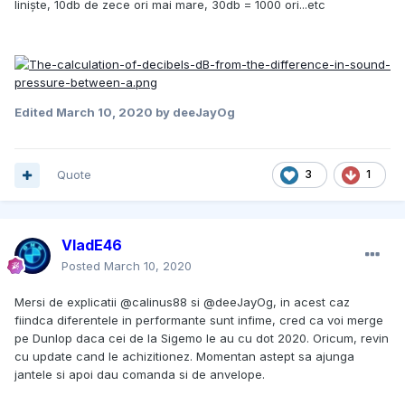
liniște, 10db de zece ori mai mare, 30db = 1000 ori...etc
Edited
March 10, 2020
by deeJayOg
Quote
3
1
VladE46
Posted
March 10, 2020
Mersi de explicatii @calinus88 si @deeJayOg, in acest caz
fiindca diferentele in performante sunt infime, cred ca voi merge
pe Dunlop daca cei de la Sigemo le au cu dot 2020. Oricum, revin
cu update cand le achizitionez. Momentan astept sa ajunga
jantele si apoi dau comanda si de anvelope.