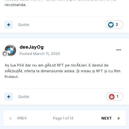
recomanda.
Quote
2
deeJayOg
Posted
March 11, 2020
Aș lua PS4 dar nu am gĂŁsit RFT pe nicĂŁieri. E destul de
slĂŁbuțĂŁ oferta la dimensiunile astea. Și vreau și RFT și cu Rim
Protect.
Quote
1
PREV
Page 1 of 14
NEXT