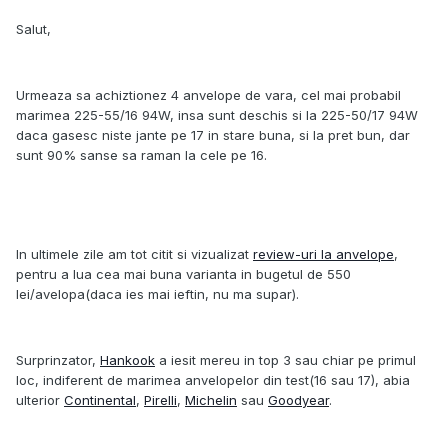
Salut,
Urmeaza sa achiztionez 4 anvelope de vara, cel mai probabil
marimea 225-55/16 94W, insa sunt deschis si la 225-50/17 94W
daca gasesc niste jante pe 17 in stare buna, si la pret bun, dar
sunt 90% sanse sa raman la cele pe 16.
In ultimele zile am tot citit si vizualizat
review-uri la anvelope
,
pentru a lua cea mai buna varianta in bugetul de 550
lei/avelopa(daca ies mai ieftin, nu ma supar).
Surprinzator,
Hankook
a iesit mereu in top 3 sau chiar pe primul
loc, indiferent de marimea anvelopelor din test(16 sau 17), abia
ulterior
Continental
,
Pirelli
,
Michelin
sau
Goodyear
.