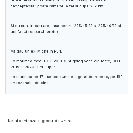
poate deveni un cosmar in 10k km, in timp ce alta o
"acceptabila" poate ramane la fel si dupa 30k km.
Si eu sunt in cautare, insa pentru 245/45/18 si 275/40/18 si
am facut research profi
)
Va dau un ex: Michelin PS4.
La marimea mea, DOT 2018 sunt galagioase din teste, DOT
2019 si 2020 sunt super.
La marimea pe 17'' se consuma exagerat de repede, pe 18"
tin rezonabil de bine.
+1, mai conteaza si gradul de uzura.