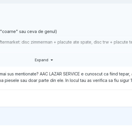
 ("coarne" sau ceva de genul)
(aftermarket: disc zimmerman + placute ate spate, disc trw + placute t
Expand
rvice in Ghencea. Din pacate nu s-a trecut in istoricul online, nici i
le mai sus mentionate? AAC LAZAR SERVICE e cunoscut ca fiind tepar,
mba piesele sau doar parte din ele. In locul tau as verifica sa fiu sigu