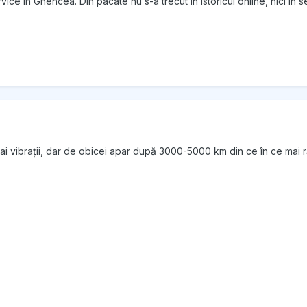
ce in Ghencea. Din pacate nu s-a trecut in istoricul online, nici in s
u ai vibrații, dar de obicei apar după 3000-5000 km din ce în ce mai r