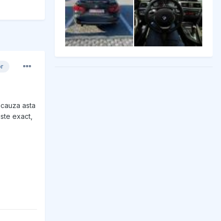
or
n cauza asta
ste exact,