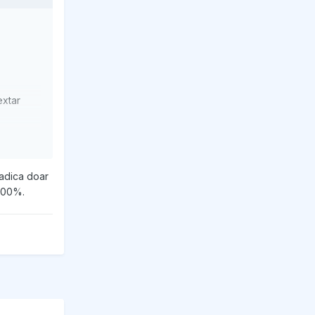
extar
n service
 adica doar
r 100%.