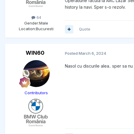
Operatiune facuta la AAC Lazar Servi
history la navi. Sper s-o rezolv.
64
Gender:
Male
Location:
Bucuresti
Quote
WIN60
Posted
March 6, 2024
Nasol cu discurile alea.. sper sa n
Contributors