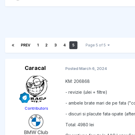
PREV
1
2
3
4
5
Page 5 of 5
Caracal
Posted
March 6, 2024
KM: 206868
- revizie (ulei + filtre)
- ambele brate mari de pe fata ("
Contributors
- discuri si placute fata-spate (aft
Total: 4980 lei