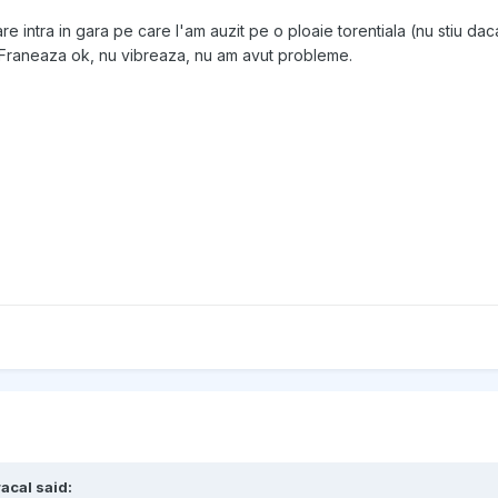
are intra in gara pe care l'am auzit pe o ploaie torentiala (nu stiu dac
 Franeaza ok, nu vibreaza, nu am avut probleme.
acal
said: