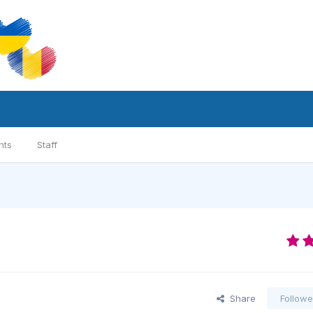
nts
Staff
Share
Followe