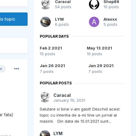
Caracal
Shep86
54 posts
10 posts
is topic
LYM
Alexxx
6 posts
5 posts
POPULAR DAYS
Feb 2 2021
May 13 2021
15 posts
10 posts
Jan 26 2021
Jan 29 2021
or
7 posts
7 posts
POPULAR POSTS
Caracal
January 19, 2021
Salutare si bine v-am gasit! Deschid acest
r fata)
topic cu intentia de a-mi tine un jurnal al
masinii. Din data de 15.01.2021 sunt...
LYM