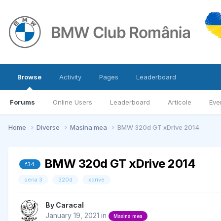
Browse
Activity
Pages
Leaderboard
Forums
Online Users
Leaderboard
Articole
Eve
Home
Diverse
Masina mea
BMW 320d GT xDrive 2014
BMW 320d GT xDrive 2014
f34
seria 3
320d
xdrive
By
Caracal
January 19, 2021
in
Masina mea