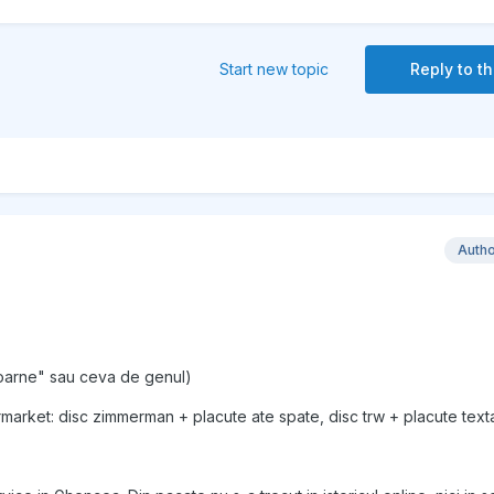
Start new topic
Reply to th
Auth
coarne" sau ceva de genul)
ermarket: disc zimmerman + placute ate spate, disc trw + placute texta