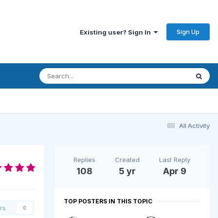
Sign Up
Existing user? Sign In
All Activity
Replies
Created
Last Reply
108
5 yr
Apr 9
TOP POSTERS IN THIS TOPIC
rs
0