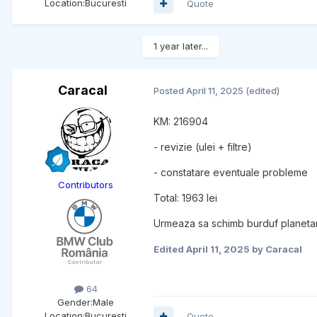
Location:
Bucuresti
Quote
1 year later...
Caracal
Posted
April 11, 2025
(edited)
KM: 216904
- revizie (ulei + filtre)
- constatare eventuale probleme
Contributors
Total: 1963 lei
Urmeaza sa schimb burduf planetara 
Edited
April 11, 2025
by Caracal
64
Gender:
Male
Location:
Bucuresti
Quote