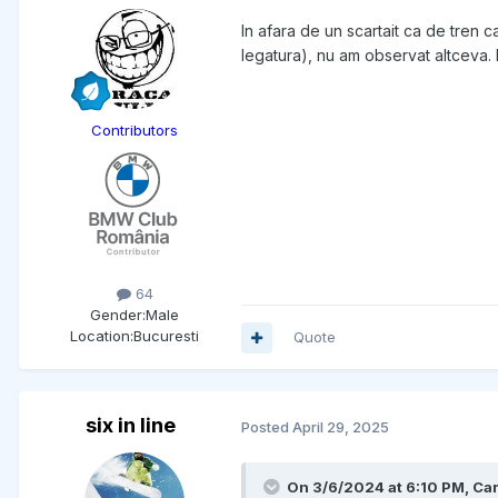
In afara de un scartait ca de tren c
legatura), nu am observat altceva.
Contributors
64
Gender:
Male
Location:
Bucuresti
Quote
six in line
Posted
April 29, 2025
On 3/6/2024 at 6:10 PM,
Car