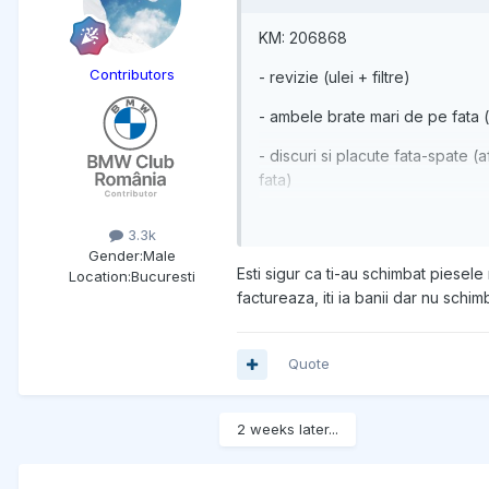
KM: 206868
Contributors
- revizie (ulei + filtre)
- ambele brate mari de pe fata
- discuri si placute fata-spate 
fata)
Total: 4980 lei
3.3k
Gender:
Male
Operatiune facuta la AAC Lazar Se
Esti sigur ca ti-au schimbat piese
Location:
Bucuresti
history la navi. Sper s-o rezolv.
factureaza, iti ia banii dar nu schi
Quote
2 weeks later...