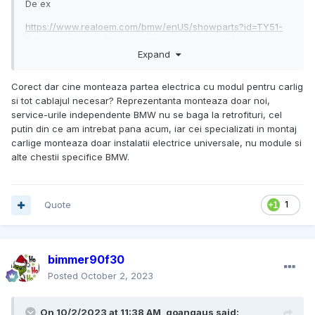
De ex
https://www.realoem.com/bmw/enUS/showparts?id=TY51-
EUR-12-2019-G01-BMW-X3_30iX&diagId=03_4354
Expand
Corect dar cine monteaza partea electrica cu modul pentru carlig
si tot cablajul necesar? Reprezentanta monteaza doar noi,
service-urile independente BMW nu se baga la retrofituri, cel
putin din ce am intrebat pana acum, iar cei specializati in montaj
carlige monteaza doar instalatii electrice universale, nu module si
alte chestii specifice BMW.
Quote
1
bimmer90f30
Posted
October 2, 2023
On 10/2/2023 at 11:38 AM,
goangaus
said: