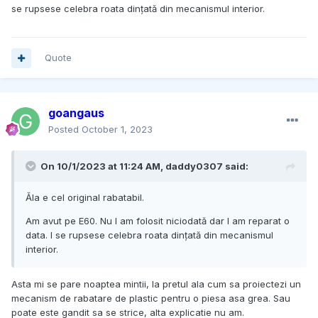
se rupsese celebra roata dințată din mecanismul interior.
Quote
goangaus
Posted
October 1, 2023
On 10/1/2023 at 11:24 AM,
daddy0307
said:
Ăla e cel original rabatabil.
Am avut pe E60. Nu l am folosit niciodată dar l am reparat o
data. I se rupsese celebra roata dințată din mecanismul
interior.
Asta mi se pare noaptea mintii, la pretul ala cum sa proiectezi un
mecanism de rabatare de plastic pentru o piesa asa grea. Sau
poate este gandit sa se strice, alta explicatie nu am.