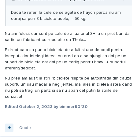
Daca te referi la cele ce se agata de hayon parca nu am
curaj sa pun 3 biciclete acolo, ~ 50 kg.
Nu am folosit dar sunt pe cale de a lua unul SH la un pret bun dar
sa fie un fabricant cu reputatie ca Thule...
E drept ca o sa pun o bicicleta de adult si una de copil pentru
inceput.. dar intelegi ideea; nu cred ca o sa ajungi sa dai pe un
suport de biciclete cat dai pe un carlig pentru bmw.. + suportul
aferent/dedicat.
Nu prea am auzit la stiri "biciclete risipite pe autostrada din cauza
suportului" sau macar a neglijentei.. mai ales in zilelea astea cand
nu poti sa tragi un partz si sa nu apari cel putin la stirile de
senzatie!
Edited
October 2, 2023
by bimmer90f30
Quote