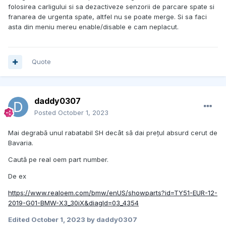
folosirea carligului si sa dezactiveze senzorii de parcare spate si
franarea de urgenta spate, altfel nu se poate merge. Si sa faci
asta din meniu mereu enable/disable e cam neplacut.
Quote
daddy0307
Posted
October 1, 2023
Mai degrabă unul rabatabil SH decât să dai prețul absurd cerut de
Bavaria.
Caută pe real oem part number.
De ex
https://www.realoem.com/bmw/enUS/showparts?id=TY51-EUR-12-
2019-G01-BMW-X3_30iX&diagId=03_4354
Edited
October 1, 2023
by daddy0307