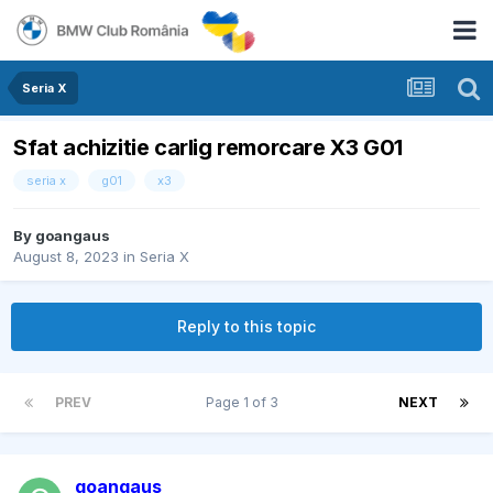
Seria X
Sfat achizitie carlig remorcare X3 G01
seria x
g01
x3
By
goangaus
August 8, 2023
in
Seria X
Reply to this topic
PREV
Page 1 of 3
NEXT
goangaus