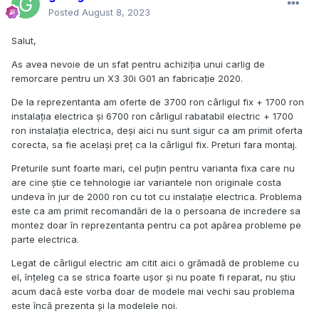
Posted
August 8, 2023
Salut,
As avea nevoie de un sfat pentru achiziția unui carlig de
remorcare pentru un X3 30i G01 an fabricație 2020.
De la reprezentanta am oferte de 3700 ron cârligul fix + 1700 ron
instalația electrica și 6700 ron cârligul rabatabil electric + 1700
ron instalația electrica, deși aici nu sunt sigur ca am primit oferta
corecta, sa fie același preț ca la cârligul fix. Preturi fara montaj.
Preturile sunt foarte mari, cel puțin pentru varianta fixa care nu
are cine știe ce tehnologie iar variantele non originale costa
undeva în jur de 2000 ron cu tot cu instalație electrica. Problema
este ca am primit recomandări de la o persoana de incredere sa
montez doar în reprezentanta pentru ca pot apărea probleme pe
parte electrica.
Legat de cârligul electric am citit aici o grămadă de probleme cu
el, înțeleg ca se strica foarte ușor și nu poate fi reparat, nu știu
acum dacă este vorba doar de modele mai vechi sau problema
este încă prezenta și la modelele noi.