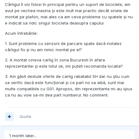
Cârligul îl voi folosi în principal pentru un suport de biciclete, am
avut pe vechea masina și este mult mai practic decât sinele de
montat pe plafon, mai ales ca am ceva probleme cu spatele și nu
e indicat sa ridic singur bicicleta deasupra capului.
Acum întrebările:
1. Sunt probleme cu senzorii de parcare spate dacă instalez
cârligul fix și nu am nimic montat pe el?
2. A montat cineva carlig în zona Bucuresti în afara
reprezentantei și este totul ok, imi puteti recomanda locatia?
3. Am găsit destule oferte de carlig rabatabil SH dar nu știu cum
sa verific dacă este funcțional și ce part no sa aibă, sunt mai
multe compatibile cu G01. Apropos, din reprezentanta mi-au spus
ca nu au voie sa-mi dea part numberul. No comment.
Quote
1 month later...