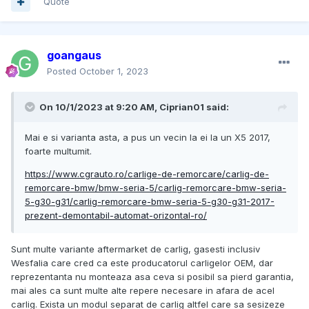
Quote
goangaus
Posted
October 1, 2023
On 10/1/2023 at 9:20 AM,
Ciprian01
said:
Mai e si varianta asta, a pus un vecin la ei la un X5 2017,
foarte multumit.
https://www.cgrauto.ro/carlige-de-remorcare/carlig-de-
remorcare-bmw/bmw-seria-5/carlig-remorcare-bmw-seria-
5-g30-g31/carlig-remorcare-bmw-seria-5-g30-g31-2017-
prezent-demontabil-automat-orizontal-ro/
Sunt multe variante aftermarket de carlig, gasesti inclusiv
Wesfalia care cred ca este producatorul carligelor OEM, dar
reprezentanta nu monteaza asa ceva si posibil sa pierd garantia,
mai ales ca sunt multe alte repere necesare in afara de acel
carlig. Exista un modul separat de carlig altfel care sa sesizeze