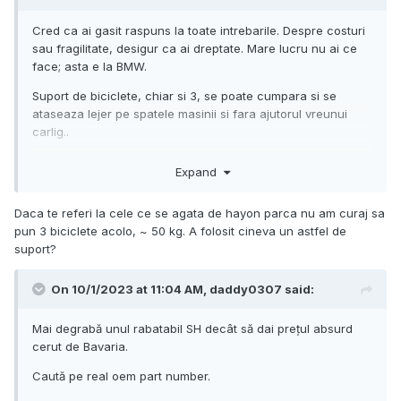
Cred ca ai gasit raspuns la toate intrebarile. Despre costuri
sau fragilitate, desigur ca ai dreptate. Mare lucru nu ai ce
face; asta e la BMW.
Suport de biciclete, chiar si 3, se poate cumpara si se
ataseaza lejer pe spatele masinii si fara ajutorul vreunui
carlig..
Expand
Daca te referi la cele ce se agata de hayon parca nu am curaj sa
pun 3 biciclete acolo, ~ 50 kg. A folosit cineva un astfel de
suport?
On 10/1/2023 at 11:04 AM,
daddy0307
said:
Mai degrabă unul rabatabil SH decât să dai prețul absurd
cerut de Bavaria.
Caută pe real oem part number.