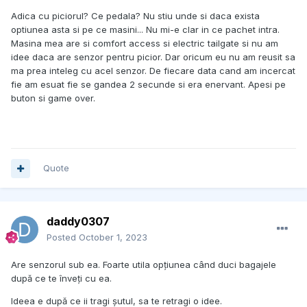
Adica cu piciorul? Ce pedala? Nu stiu unde si daca exista
optiunea asta si pe ce masini... Nu mi-e clar in ce pachet intra.
Masina mea are si comfort access si electric tailgate si nu am
idee daca are senzor pentru picior. Dar oricum eu nu am reusit sa
ma prea inteleg cu acel senzor. De fiecare data cand am incercat
fie am esuat fie se gandea 2 secunde si era enervant. Apesi pe
buton si game over.
Quote
daddy0307
Posted
October 1, 2023
Are senzorul sub ea. Foarte utila opțiunea când duci bagajele
după ce te înveți cu ea.
Ideea e după ce ii tragi șutul, sa te retragi o idee.