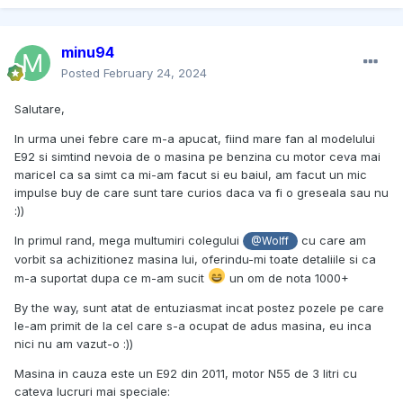
minu94
Posted
February 24, 2024
Salutare,
In urma unei febre care m-a apucat, fiind mare fan al modelului
E92 si simtind nevoia de o masina pe benzina cu motor ceva mai
maricel ca sa simt ca mi-am facut si eu baiul, am facut un mic
impulse buy de care sunt tare curios daca va fi o greseala sau nu
:))
In primul rand, mega multumiri colegului
cu care am
@Wolff
vorbit sa achizitionez masina lui, oferindu-mi toate detaliile si ca
m-a suportat dupa ce m-am sucit
un om de nota 1000+
By the way, sunt atat de entuziasmat incat postez pozele pe care
le-am primit de la cel care s-a ocupat de adus masina, eu inca
nici nu am vazut-o :))
Masina in cauza este un E92 din 2011, motor N55 de 3 litri cu
cateva lucruri mai speciale: