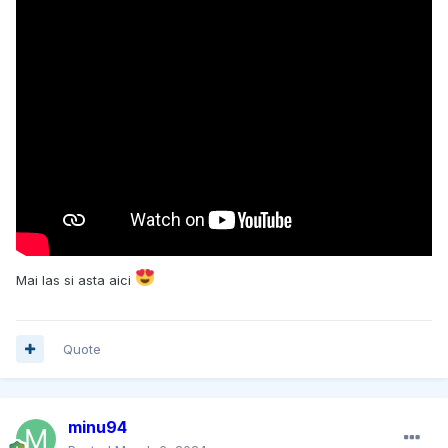
Mai las si asta aici
Quote
minu94