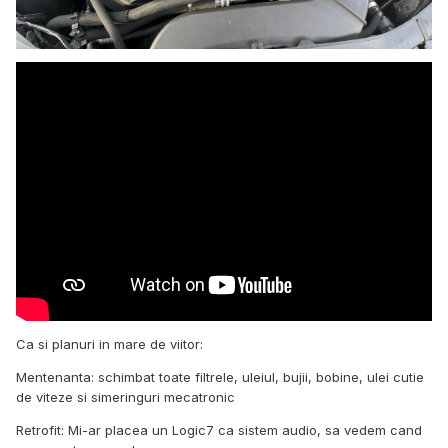
Ca si planuri in mare de viitor:
Mentenanta: schimbat toate filtrele, uleiul, bujii, bobine, ulei cutie
de viteze si simeringuri mecatronic
Retrofit: Mi-ar placea un Logic7 ca sistem audio, sa vedem cand