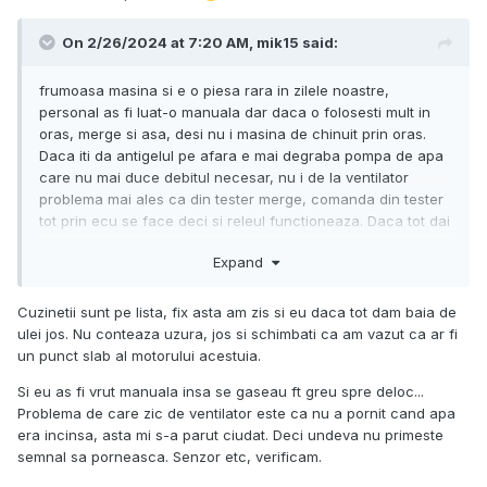
On 2/26/2024 at 7:20 AM,
mik15
said:
frumoasa masina si e o piesa rara in zilele noastre,
personal as fi luat-o manuala dar daca o folosesti mult in
oras, merge si asa, desi nu i masina de chinuit prin oras.
Daca iti da antigelul pe afara e mai degraba pompa de apa
care nu mai duce debitul necesar, nu i de la ventilator
problema mai ales ca din tester merge, comanda din tester
tot prin ecu se face deci si releul functioneaza. Daca tot dai
baia jos sa o resigilezi, verifica cuzinetii, si astea au
Expand
problema cu invartitul lor din cauza uzurii, asa ca mare
atentie la acest aspect. Nu ai zis nr de km, dar daca esti
aproape de 200k km, neaparat fa inspectia cuzinetilor!
Cuzinetii sunt pe lista, fix asta am zis si eu daca tot dam baia de
ulei jos. Nu conteaza uzura, jos si schimbati ca am vazut ca ar fi
un punct slab al motorului acestuia.
Si eu as fi vrut manuala insa se gaseau ft greu spre deloc...
Problema de care zic de ventilator este ca nu a pornit cand apa
era incinsa, asta mi s-a parut ciudat. Deci undeva nu primeste
semnal sa porneasca. Senzor etc, verificam.