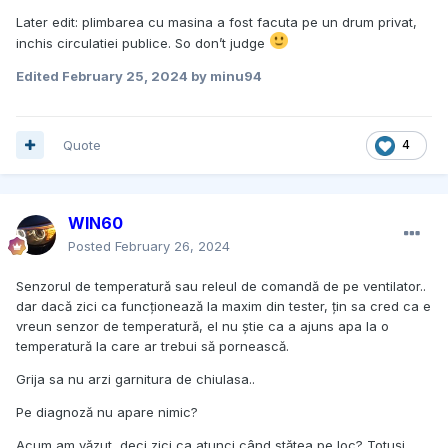
Later edit: plimbarea cu masina a fost facuta pe un drum privat,
inchis circulatiei publice. So don’t judge
Edited
February 25, 2024
by minu94
Quote
4
WIN60
Posted
February 26, 2024
Senzorul de temperatură sau releul de comandă de pe ventilator..
dar dacă zici ca funcționează la maxim din tester, țin sa cred ca e
vreun senzor de temperatură, el nu știe ca a ajuns apa la o
temperatură la care ar trebui să pornească.
Grija sa nu arzi garnitura de chiulasa..
Pe diagnoză nu apare nimic?
Acum am văzut, deci zici ca atunci când stătea pe loc? Totuși