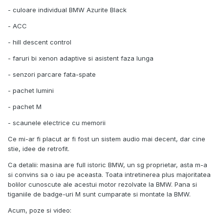
- culoare individual BMW Azurite Black
- ACC
- hill descent control
- faruri bi xenon adaptive si asistent faza lunga
- senzori parcare fata-spate
- pachet lumini
- pachet M
- scaunele electrice cu memorii
Ce mi-ar fi placut ar fi fost un sistem audio mai decent, dar cine
stie, idee de retrofit.
Ca detalii: masina are full istoric BMW, un sg proprietar, asta m-a
si convins sa o iau pe aceasta. Toata intretinerea plus majoritatea
bolilor cunoscute ale acestui motor rezolvate la BMW. Pana si
tiganiile de badge-uri M sunt cumparate si montate la BMW.
Acum, poze si video: