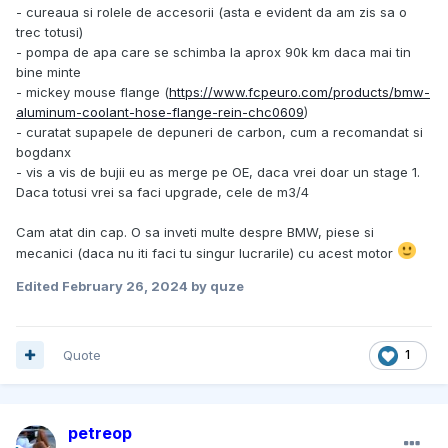
- cureaua si rolele de accesorii (asta e evident da am zis sa o
trec totusi)
- pompa de apa care se schimba la aprox 90k km daca mai tin
bine minte
- mickey mouse flange (
https://www.fcpeuro.com/products/bmw-
aluminum-coolant-hose-flange-rein-chc0609
)
- curatat supapele de depuneri de carbon, cum a recomandat si
bogdanx
- vis a vis de bujii eu as merge pe OE, daca vrei doar un stage 1.
Daca totusi vrei sa faci upgrade, cele de m3/4
Cam atat din cap. O sa inveti multe despre BMW, piese si
mecanici (daca nu iti faci tu singur lucrarile) cu acest motor
Edited
February 26, 2024
by quze
Quote
1
petreop