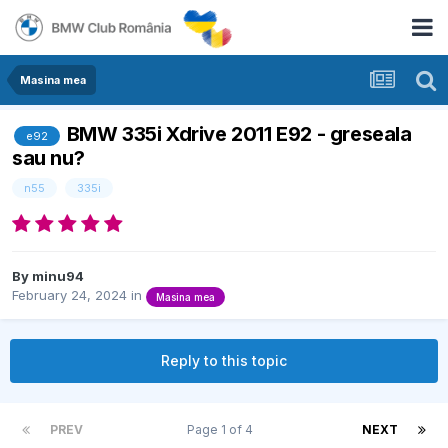
Masina mea
BMW 335i Xdrive 2011 E92 - greseala
e92
sau nu?
n55
335i
By
minu94
February 24, 2024
in
Masina mea
Reply to this topic
PREV
Page 1 of 4
NEXT