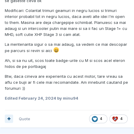
se gaseste ceva ok
Modificari: Colantat trimuri geamuri in negru lucios si trimuri
interior probabil tot in negru lucios, daca aveti alte idei I'm open
to them. Masina are deja chargepipe schimbat. Planuiesc sa mai
adaug si un intercooler putin mai mare si sa ii fac un Stage 1+ cu
MHD, soft cutie XHP Stage 3 si cam atat.
La mentenanta sigur o sa mai adaug, sa vedem ce mai descopar
pe parcurs si revin si aici
Ah, si sa nu uit, scos toate badge-urile cu M si scos acel eleron
hidos de pe portbagaj
Btw, daca cineva are experienta cu acest motor, tare vreau sa
aflu ce bujii ar fi cele mai recomandate. Am innebunit cautand pe
forumuri :))
Edited
February 24, 2024
by minu94
Quote
4
4