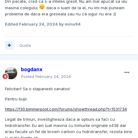
Din pacate, cred ca s-a inteles gresit. Nu am mai apucat sa iau
masina colegului
daca o luam de la el, nu imi mai puneam
problema de daca era greseala sau nu ca sigur nu era :))
Edited
February 24, 2024
by minu94
Quote
bogdanx
Posted
February 24, 2024
Felicitari! Sa o stapanesti sanatos!
Pentru bujii:
https://f30.bimmerpost.com/forums/showthread.php?t=1531734
Legat de trimuri, investigheaza daca ai optiuni sa faci cu
hidrotransfer. Eu am luat masina cu trimurile originale s438 dar
erau facute un fel de brown carbon cu hidrotransfer, rezista bine
si arata foarte ok.