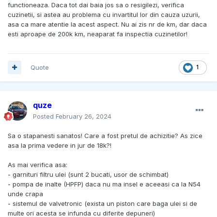
functioneaza. Daca tot dai baia jos sa o resigilezi, verifica
cuzinetii, si astea au problema cu invartitul lor din cauza uzurii,
asa ca mare atentie la acest aspect. Nu ai zis nr de km, dar daca
esti aproape de 200k km, neaparat fa inspectia cuzinetilor!
Quote
1
quze
Posted
February 26, 2024
Sa o stapanesti sanatos! Care a fost pretul de achizitie? As zice
asa la prima vedere in jur de 18k?!
As mai verifica asa:
- garnituri filtru ulei (sunt 2 bucati, usor de schimbat)
- pompa de inalte (HPFP) daca nu ma insel e aceeasi ca la N54
unde crapa
- sistemul de valvetronic (exista un piston care baga ulei si de
multe ori acesta se infunda cu diferite depuneri)