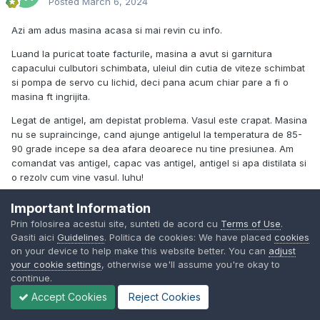
Posted
March 6, 2024
Azi am adus masina acasa si mai revin cu info.
Luand la puricat toate facturile, masina a avut si garnitura
capacului culbutori schimbata, uleiul din cutia de viteze schimbat
si pompa de servo cu lichid, deci pana acum chiar pare a fi o
masina ft ingrijita.
Legat de antigel, am depistat problema. Vasul este crapat. Masina
nu se supraincinge, cand ajunge antigelul la temperatura de 85-
90 grade incepe sa dea afara deoarece nu tine presiunea. Am
comandat vas antigel, capac vas antigel, antigel si apa distilata si
o rezolv cum vine vasul. Iuhu!
LE: Video si cu antigelul pe stil fantana arteziana :
Important Information
Prin folosirea acestui site, sunteti de acord cu
Terms of Use
.
Gasiti aici
Guidelines
. Politica de cookies: We have placed
cookies
on your device to help make this website better. You can
adjust
your cookie settings
, otherwise we'll assume you're okay to
continue.
Accept Cookies
Reject Cookies