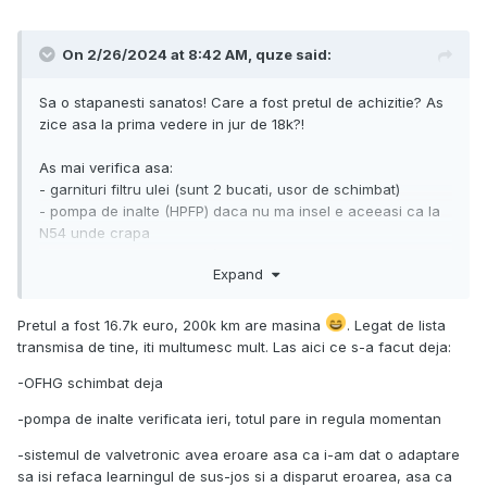
On 2/26/2024 at 8:42 AM,
quze
said:
Sa o stapanesti sanatos! Care a fost pretul de achizitie? As
zice asa la prima vedere in jur de 18k?!
As mai verifica asa:
- garnituri filtru ulei (sunt 2 bucati, usor de schimbat)
- pompa de inalte (HPFP) daca nu ma insel e aceeasi ca la
N54 unde crapa
- sistemul de valvetronic (exista un piston care baga ulei si
Expand
de multe ori acesta se infunda cu diferite depuneri)
- cureaua si rolele de accesorii (asta e evident da am zis sa
o trec totusi)
Pretul a fost 16.7k euro, 200k km are masina
. Legat de lista
- pompa de apa care se schimba la aprox 90k km daca mai
transmisa de tine, iti multumesc mult. Las aici ce s-a facut deja:
tin bine minte
-OFHG schimbat deja
- mickey mouse flange
(
https://www.fcpeuro.com/products/bmw-aluminum-
-pompa de inalte verificata ieri, totul pare in regula momentan
coolant-hose-flange-rein-chc0609
)
- curatat supapele de depuneri de carbon, cum a
-sistemul de valvetronic avea eroare asa ca i-am dat o adaptare
recomandat si bogdanx
sa isi refaca learningul de sus-jos si a disparut eroarea, asa ca