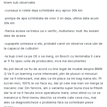
- vis a vis de bujii eu as merge pe OE, daca vrei doar un
tinem sub observatie
stage 1. Daca totusi vrei sa faci upgrade, cele de m3/4
-cureaua si rolele deja schimbate acu aprox 30k km
Cam atat din cap. O sa inveti multe despre BMW, piese si
-pompa de apa schimbata de vreo 3 ori deja, ultima data acum
mecanici (daca nu iti faci tu singur lucrarile) cu acest motor
30k km
-flansa aceea va trebui sa o verific, multumesc mult. Nu aveam
idee de aceea
-supapele urmeaza si ele, probabil cand voi observa ceva ulei de
la capacul de culbutori
-la bujii cred ca pe OE o sa merg, ori Bosch cu terminatia S care
ar fi fix spec-urile de producator, inca ma documentez
Nu pot decat sa fiu de acord cu tine legat de invatat despre BMW
:)) Va fi un learning curve interesant, plin de plusuri si minusuri
dar va fi interesant, mai ales ca imi place sa imi bag mana etc. Pt
lucrari mici, 100% le voi face eu, dar pt cele mai mari voi merge la
mecanic clar. Din fericire, am o varianta super buna insa la Pitesti
dar la el va fi facuta orice operatiune mare, omul stiind cu ce se
mananca si fiind mereu deschis sa invete cate ceva nou, mai
ales sa diagnosticheze o problema fara sa schimbam piese
aiurea.