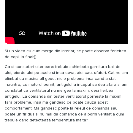
Si un video cu cum merge din interior, se poate observa fericirea
de copil la final:))
Ca si constatari ulterioare: trebuie schimbata garnitura baii de
ulei, pierde ulei pe acolo si inca ceva, aici caut sfaturi. Cat ne-am
plimbat cu masina all good, nicio problema insa cand a stat
inauntru, cu motorul pornit, antigelul a inceput sa dea afara si am
constatat ca ventilatorul nu mergea la maxim, desi fierbea
antigelul. La comanda din tester ventilatorul porneste la maxim
fara probleme, insa ma gandesc ce poate cauza acest
comportament. Ma gandesc poate la releul de comanda sau
poate un fir dus si nu mai da comanda de a porni ventilatia cum
trebuie cand detecteaza temperatura inalta?