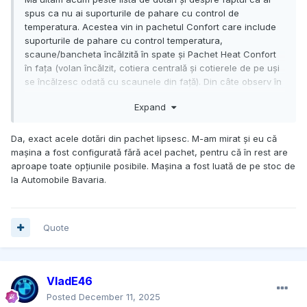
spus ca nu ai suporturile de pahare cu control de
temperatura. Acestea vin in pachetul Confort care include
suporturile de pahare cu control temperatura,
scaune/bancheta încălzită în spate și Pachet Heat Confort
în fața (volan încălzit, cotiera centrală și cotierele de pe uși
se încălzesc odată cu scaunele din față). Din câte observ în
poze nu ai bancheta încălzită, presupun ca nici volanul și
Expand
cotierele, implicit îți lipsește și opțiunea de suporturi de
pahare cu control temperatura. Sper să nu mă înșel dar
cred ca acesta este motivul.
Da, exact acele dotări din pachet lipsesc. M-am mirat și eu că
mașina a fost configurată fără acel pachet, pentru că în rest are
aproape toate opțiunile posibile. Mașina a fost luată de pe stoc de
la Automobile Bavaria.
Quote
VladE46
Posted
December 11, 2025