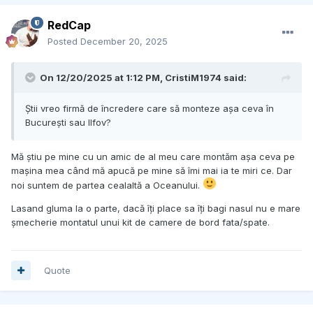
RedCap
Posted
December 20, 2025
On 12/20/2025 at 1:12 PM,
CristiM1974
said:
Știi vreo firmă de încredere care să monteze așa ceva în
București sau Ilfov?
Mă știu pe mine cu un amic de al meu care montăm așa ceva pe
mașina mea când mă apucă pe mine să îmi mai ia te miri ce. Dar
noi suntem de partea cealaltă a Oceanului.
Lasand gluma la o parte, dacă îți place sa îți bagi nasul nu e mare
șmecherie montatul unui kit de camere de bord fata/spate.
Quote