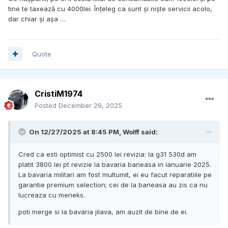
tine te taxează cu 4000lei. Înțeleg ca sunt și niște servicii acolo,
dar chiar și așa …
Quote
CristiM1974
Posted
December 29, 2025
On 12/27/2025 at 8:45 PM,
Wolff
said:
Cred ca esti optimist cu 2500 lei revizia: la g31 530d am
platit 3800 lei pt revizie la bavaria baneasa in ianuarie 2025.
La bavaria militari am fost multumit, ei eu facut reparatiile pe
garantie premium selection; cei de la baneasa au zis ca nu
lucreaza cu meneks.
poti merge si la bavaria jilava, am auzit de bine de ei.