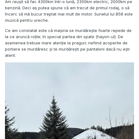
Am reușit să fac 4300km într-o lună, 2300km electric, 2000km pe
benzină. Deci aș putea spune că am trecut de primul rodaj, o să
încerc să mă bucur treptat mai mult de motor. Sunetul lui B58 este
muzică pentru ureche.
Ce am constatat este că mașina se murdărește foarte repede de
la ce aruncă roțile; în special partea din spate (hayon-ul). De
asemenea trebuie mare atenție la praguri; nefiind acoperite de
portiere se murdăresc și te murdărești pe pantaloni dacă nu ești
atent.