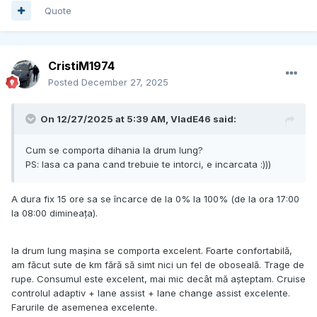
Quote
CristiM1974
Posted
December 27, 2025
On 12/27/2025 at 5:39 AM,
VladE46
said:
Cum se comporta dihania la drum lung?
PS: lasa ca pana cand trebuie te intorci, e incarcata :)))
A dura fix 15 ore sa se încarce de la 0% la 100% (de la ora 17:00
la 08:00 dimineața).
la drum lung mașina se comporta excelent. Foarte confortabilă,
am făcut sute de km fără să simt nici un fel de oboseală. Trage de
rupe. Consumul este excelent, mai mic decât mă așteptam. Cruise
controlul adaptiv + lane assist + lane change assist excelente.
Farurile de asemenea excelente.