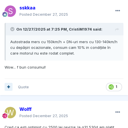
sskkaa
Posted
December 27, 2025
On 12/27/2025 at 7:25 PM,
CristiM1974
said:
Autostrada mers cu 150km/h + DN-uri mers cu 130-140km/h
cu depășiri ocazionale, consum cam 10% in condițiile în
care motorul nu este rodat complet.
Wow... f bun consumul!
Quote
1
Wolff
Posted
December 27, 2025
Cred ca esti optimist cu 2500 lei revizia: la g31 530d am platit