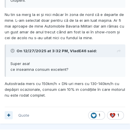
Otopeni.
Nu tin sa merg la ei și nici măcar în zona de nord că e departe de
mine. L-am selectat doar pentru că de la ei am luat mașina. Ar fi
mai aproape de mine Automobile Bavaria Militari dar am rămas cu
un gust amar de anul trecut când am fost la ei în show-room și
cei de acolo nu s-au uitat nici cu fundul la mine.
On 12/27/2025 at 3:32 PM,
VladE46
said:
Super asa!
ce inseamna consum excelent?
Autostrada mers cu 150km/h + DN-uri mers cu 130-140km/h cu
depășiri ocazionale, consum cam 10% in condițiile în care motorul
nu este rodat complet.
Quote
1
1