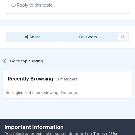
Reply to this topic...
Share
Followers
10
Go to topic listing
Recently Browsing
0 members
No registered users viewing this page.
Important Information
Contact Us
Cookies
Prin folosirea acestui site, sunteti de acord cu
Terms of Use
.