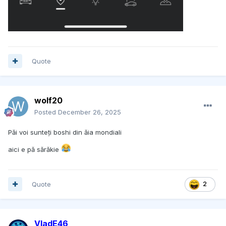
Quote
wolf20
Posted
December 26, 2025
Păi voi sunteți boshi din ăia mondiali
aici e pă sărăkie
Quote
2
VladE46