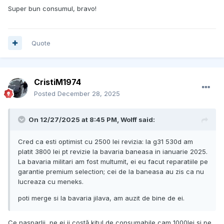
Super bun consumul, bravo!
Quote
CristiM1974
Posted
December 28, 2025
On 12/27/2025 at 8:45 PM,
Wolff
said:
Cred ca esti optimist cu 2500 lei revizia: la g31 530d am
platit 3800 lei pt revizie la bavaria baneasa in ianuarie 2025.
La bavaria militari am fost multumit, ei eu facut reparatiile pe
garantie premium selection; cei de la baneasa au zis ca nu
lucreaza cu meneks.
poti merge si la bavaria jilava, am auzit de bine de ei.
Ce nașparlii, pe ei ii costă kitul de consumabile cam 1000lei și pe