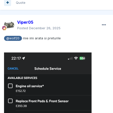
Quote
Viper05
Posted
December 26, 2025
mie imi arata si preturile
@wolf20