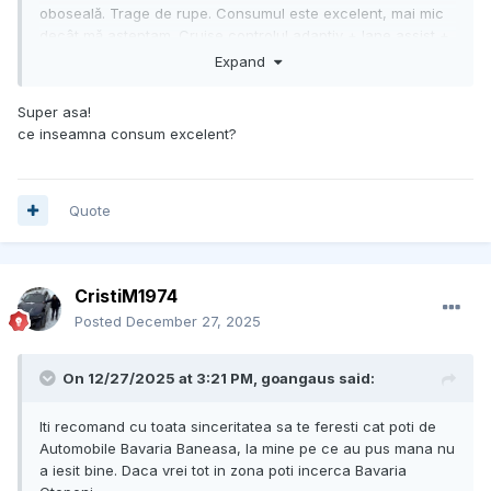
oboseală. Trage de rupe. Consumul este excelent, mai mic
decât mă așteptam. Cruise controlul adaptiv + lane assist +
lane change assist excelente. Farurile de asemenea
Expand
excelente.
Super asa!
ce inseamna consum excelent?
Quote
CristiM1974
Posted
December 27, 2025
On 12/27/2025 at 3:21 PM,
goangaus
said:
Iti recomand cu toata sinceritatea sa te feresti cat poti de
Automobile Bavaria Baneasa, la mine pe ce au pus mana nu
a iesit bine. Daca vrei tot in zona poti incerca Bavaria