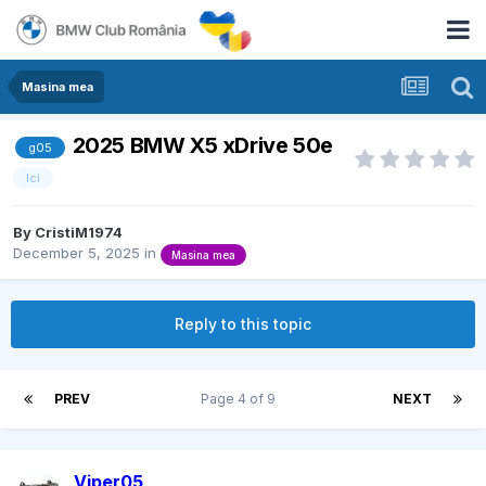
Masina mea
2025 BMW X5 xDrive 50e
g05
lci
By
CristiM1974
December 5, 2025
in
Masina mea
Reply to this topic
PREV
Page 4 of 9
NEXT
Viper05