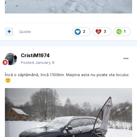
Quote
2
3
1
CristiM1974
Posted
January 8
Încă o săptămână, încă 1.100km. Mașina asta nu poate sta locului.