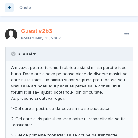
Quote
Guest v2b3
Posted
May 21, 2007
Sile said:
Am vazut pe alte forumuri rubrica asta si mi-sa parut o idee
buna. Daca are cineva pe acasa piese de diverse masini pe
care nu le folositi la nimika si dor se pune prafu pe ele sau
vreti sa le aruncati ar fi pacat.Ati putea sa le donati unui
forumist si sa-l ajutati scotandu-l din dificultate.
As propune si cateva reguli:
1-Cel care a postat ca da ceva sa nu se suceasca
2-Cel care a zis primul ca vrea obisctul respectiv ala sa fie
"castigator"
3-Cel ce primeste "donatia" sa se ocupe de tranzactie