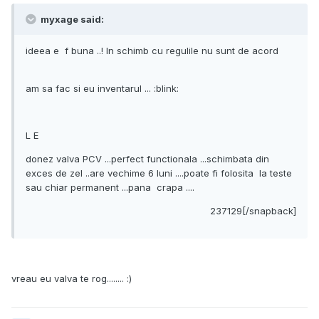
myxage said:
ideea e f buna ..! In schimb cu regulile nu sunt de acord
am sa fac si eu inventarul ... :blink:
L E
donez valva PCV ...perfect functionala ...schimbata din
exces de zel ..are vechime 6 luni ....poate fi folosita la teste
sau chiar permanent ...pana crapa ....
237129[/snapback]
vreau eu valva te rog........ :)