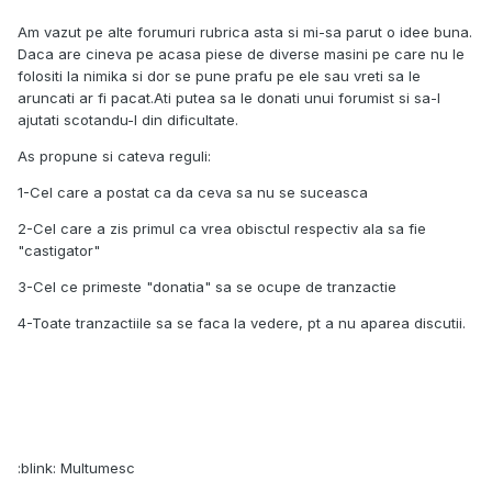
Am vazut pe alte forumuri rubrica asta si mi-sa parut o idee buna.
Daca are cineva pe acasa piese de diverse masini pe care nu le
folositi la nimika si dor se pune prafu pe ele sau vreti sa le
aruncati ar fi pacat.Ati putea sa le donati unui forumist si sa-l
ajutati scotandu-l din dificultate.
As propune si cateva reguli:
1-Cel care a postat ca da ceva sa nu se suceasca
2-Cel care a zis primul ca vrea obisctul respectiv ala sa fie
"castigator"
3-Cel ce primeste "donatia" sa se ocupe de tranzactie
4-Toate tranzactiile sa se faca la vedere, pt a nu aparea discutii.
:blink: Multumesc