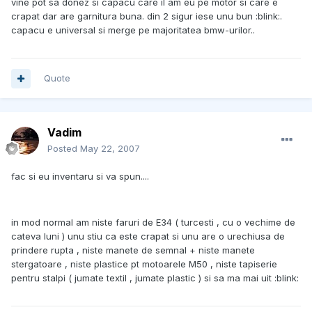
vine pot sa donez si capacu care il am eu pe motor si care e
crapat dar are garnitura buna. din 2 sigur iese unu bun :blink:.
capacu e universal si merge pe majoritatea bmw-urilor..
Quote
Vadim
Posted
May 22, 2007
fac si eu inventaru si va spun....
in mod normal am niste faruri de E34 ( turcesti , cu o vechime de
cateva luni ) unu stiu ca este crapat si unu are o urechiusa de
prindere rupta , niste manete de semnal + niste manete
stergatoare , niste plastice pt motoarele M50 , niste tapiserie
pentru stalpi ( jumate textil , jumate plastic ) si sa ma mai uit :blink: