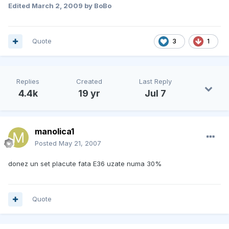
Edited
March 2, 2009
by BoBo
Quote
3
1
Replies
Created
Last Reply
4.4k
19 yr
Jul 7
manolica1
Posted
May 21, 2007
donez un set placute fata E36 uzate numa 30%
Quote