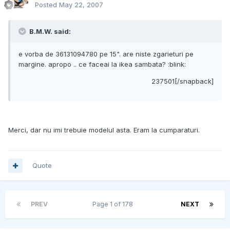
Posted
May 22, 2007
B.M.W. said:
e vorba de 36131094780 pe 15". are niste zgarieturi pe
margine. apropo .. ce faceai la ikea sambata? :blink:
237501[/snapback]
Merci, dar nu imi trebuie modelul asta. Eram la cumparaturi.
Quote
PREV
Page 1 of 178
NEXT