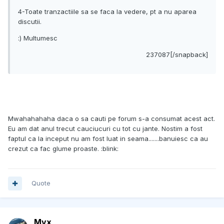
4-Toate tranzactiile sa se faca la vedere, pt a nu aparea
discutii.
:) Multumesc
237087[/snapback]
Mwahahahaha daca o sa cauti pe forum s-a consumat acest act.
Eu am dat anul trecut cauciucuri cu tot cu jante. Nostim a fost
faptul ca la inceput nu am fost luat in seama.......banuiesc ca au
crezut ca fac glume proaste. :blink:
Quote
Myx