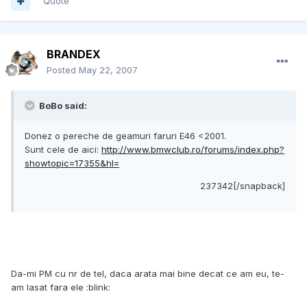
Quote
BRANDEX
Posted
May 22, 2007
BoBo said:
Donez o pereche de geamuri faruri E46 <2001.
Sunt cele de aici:
http://www.bmwclub.ro/forums/index.php?
showtopic=17355&hl=
237342[/snapback]
Da-mi PM cu nr de tel, daca arata mai bine decat ce am eu, te-
am lasat fara ele :blink: