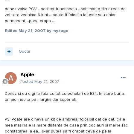
donez valva PCV ...perfect functionala ...schimbata din exces de
zel ..are vechime 6 luni ....poate fi folosita la teste sau chiar
permanent ...pana crapa ....
Edited
May 21, 2007
by myxage
Quote
Apple
Posted
May 21, 2007
Donez si eu o grila fata cu tot cu ochelari de E34. In stare buna...
un pic indoita pe margini dar super ok.
PS: Poate are cineva un kit de ambreiaj folosibil cat de cat, ca a
mea masina e la mare distanta de casa prin coclauri si maine fac
constatarea la ea... s-ar putea sa fi crapat ceva de pe la