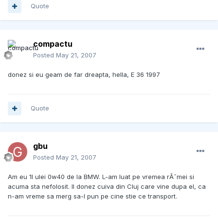
Quote
compactu
Posted
May 21, 2007
donez si eu geam de far dreapta, hella, E 36 1997
Quote
gbu
Posted
May 21, 2007
Am eu 1l ulei 0w40 de la BMW. L-am luat pe vremea rĂ˘mei si
acuma sta nefolosit. Il donez cuiva din Cluj care vine dupa el, ca
n-am vreme sa merg sa-l pun pe cine stie ce transport.