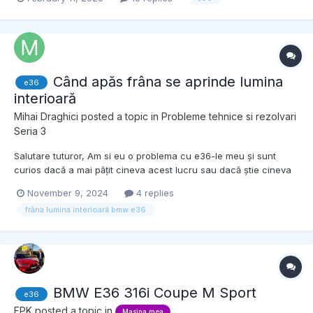
fac parte dintr-un club BMW. Menționez că nu am farcebook,
dar as dori sa iau parte la întâlniri...
Când apăs frâna se aprinde lumina
e36
interioară
Mihai Draghici
posted a topic in
Probleme tehnice si rezolvari
Seria 3
Salutare tuturor, Am si eu o problema cu e36-le meu și sunt
curios dacă a mai pățit cineva acest lucru sau dacă știe cineva
de la ce poate fi treaba. mai concret, de fiecare dată când pun
November 9, 2024
4 replies
frâna “mai apăsat” și mașina este supusă unei forțe mai mari
frâna lumina interioară bmw e36
până să se oprească, se aprinde lu...
BMW E36 316i Coupe M Sport
e36
FPK
posted a topic in
Masina mea