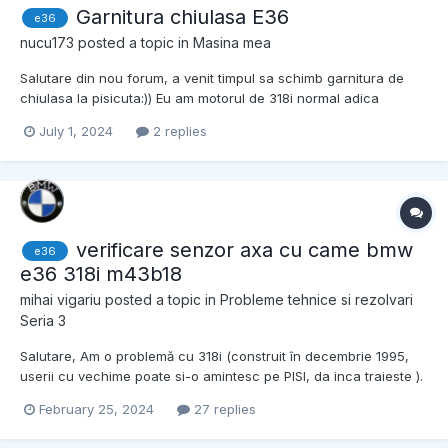
Garnitura chiulasa E36
e36
nucu173
posted a topic in
Masina mea
Salutare din nou forum, a venit timpul sa schimb garnitura de
chiulasa la pisicuta:)) Eu am motorul de 318i normal adica
M43B18, insa am auzit de la alte persoane ca ar fi recomandat
July 1, 2024
2 replies
chiulasa de 1.8is… imi poate explica cineva cu ce este mai
buna? Cu ce ajuta? Multumesc frumos!
verificare senzor axa cu came bmw
e36
e36 318i m43b18
mihai vigariu
posted a topic in
Probleme tehnice si rezolvari
Seria 3
Salutare, Am o problemă cu 318i (construit în decembrie 1995,
userii cu vechime poate si-o amintesc pe PISI, da inca traieste ).
Mașina pornește bine, nu a avut nicio problemă cu pornirea.
February 25, 2024
27 replies
Ralantiul este stabil, nu există probleme acolo. Apoi cand incep
sa conduc, la inceput observ doar o u...