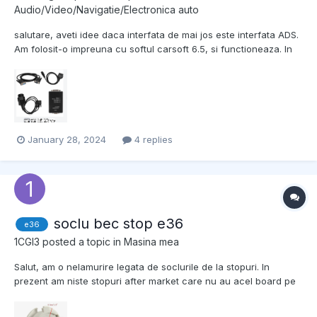
Audio/Video/Navigatie/Electronica auto
salutare, aveti idee daca interfata de mai jos este interfata ADS.
Am folosit-o impreuna cu softul carsoft 6.5, si functioneaza. In
sensul ca pot citi si sterge erorile, si reset de interval service.
Acum insa am nevoie sa fac o sincronizare de DME cu EWS, si
carsoft 6.5 nu poate face asta. Am insta...
January 28, 2024
4 replies
soclu bec stop e36
e36
1CGI3
posted a topic in
Masina mea
Salut, am o nelamurire legata de soclurile de la stopuri. In
prezent am niste stopuri after market care nu au acel board pe
care se conecteaza soclurile originale. Problema este ca daca
vr sa le schimb, nimeni nu vinde stopurile cu tot cu socluri.