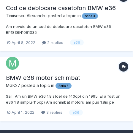
Cod de deblocare casetofon BMW e36
Timisescu Alexandru
posted a topic in
Seria 3
Am nevoie de un cod de deblocare casetofon BMW e36
BP1836N1061335
April 8, 2022
2 replies
e36
BMW e36 motor schimbat
MGK27
posted a topic in
Seria 3
Sall, Am un BMW e36 1.8is(cel de 140cp) din 1995. El a fost un
e36 1.8 simplu(115cp) Am schimbat motoru am pus 1.8is pe
masina provenit de pe un compact, a meu fiind sedan. Am pus
April 1, 2022
3 replies
e36
cu calculatorul de pe motor, adica 1.8is nu a vrut sa
porneasca.Am lasat calculatorul de la 1.8 a pornit.Parea ca...