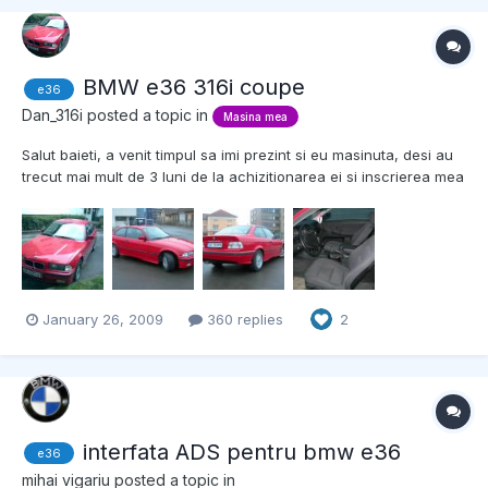
BMW e36 316i coupe
e36
Dan_316i
posted a topic in
Masina mea
Salut baieti, a venit timpul sa imi prezint si eu masinuta, desi au
trecut mai mult de 3 luni de la achizitionarea ei si inscrierea mea
pe bmwclub.ro De cand am auzit ca o sa scada taxa auto
incepand cu 1 iulie 2008, asta se intampla prin aprilie 2008, a
inceput sa ma bata gandul sa imi iau si eu un...
January 26, 2009
360 replies
2
interfata ADS pentru bmw e36
e36
mihai vigariu
posted a topic in