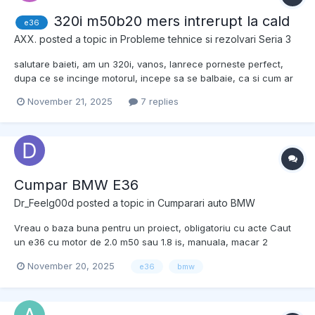
320i m50b20 mers intrerupt la cald
e36
AXX.
posted a topic in
Probleme tehnice si rezolvari Seria 3
salutare baieti, am un 320i, vanos, lanrece porneste perfect,
dupa ce se incinge motorul, incepe sa se balbaie, ca si cum ar
merge in 5/4, se accelereaza greu, cu miros de benzina (nu ff
November 21, 2025
7 replies
puternic), masina nu mai trage in parametrii. bujii, bobine, pompa
benzina, senzor lambda, totul ok. nu ii dau de...
Cumpar BMW E36
Dr_Feelg00d
posted a topic in
Cumparari auto BMW
Vreau o baza buna pentru un proiect, obligatoriu cu acte Caut
un e36 cu motor de 2.0 m50 sau 1.8 is, manuala, macar 2
geamuri electrice, ac De preferat coupe/sedan cu trapa, dar nu
November 20, 2025
e36
bmw
e musai Buget 3.500 euro