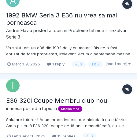
1992 BMW Seria 3 E36 nu vrea sa mai
porneasca
Andrei Flaviu
posted a topic in
Probleme tehnice si rezolvari
Seria 3
Va salut, am un e36 din 1992 daily cu motor 1.8is ce a fost
abuzat de fostii proprietari, irelevant. Acum o saptamana masina
mergea perfect, intr-o seara am vrut sa o scot la plimbare si am
(and 1 more)
March 9, 2025
1 reply
e36
1.8is
asteptat putin mai mult pe loc cu motorul pornit (~15 min) si cand
sa dau sa plec moare motorul, ii dau c...
E36 320i Coupe Membru club nou
inanesa
posted a topic in
Masina mea
Salutare tuturor ! Acum m-am înscris, dar niciodată nu e târziu.
Am o pisicuță E36 320i coupe de 16 ani , nemodificată, eu zic
impecabilă (exact cum e data de fabrică) și doream de mult sa
February 11, 2025
15 replies
e36