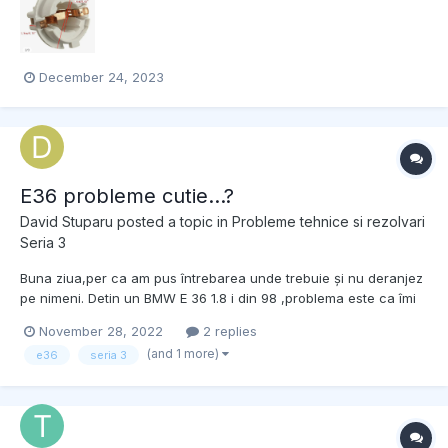
Intrebarea mea este de unde as putea lua seturile pe...
December 24, 2023
E36 probleme cutie...?
David Stuparu
posted a topic in
Probleme tehnice si rezolvari
Seria 3
Buna ziua,per ca am pus întrebarea unde trebuie și nu deranjez
pe nimeni. Detin un BMW E 36 1.8 i din 98 ,problema este ca îmi
întra greu în treapta 1 ,mai nou nu o mai pot scoate din dreapta 1
November 28, 2022
2 replies
și din marșarier atunci când este pornita.Cu motorul oprit ,o pot
(and 1 more)
e36
seria 3
scoate din viteze și merge normal ....