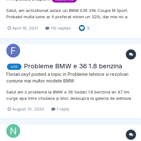
Salut, am achizitionat astazi un BMW E36 316i Coupe M Sport.
Probabil multa lume ar fi preferat minim un 320i, dar mie mi-a
atras atentia faptul ca era la un pret bun, niste dotari bunicele si
April 16, 2021
110 replies
6
motorul chiar suna bine si mergea bine. Din pacate, motorul si
dotarile (care mai mult sunt pe hartie, majo...
Probleme BMW e 36 1.8 benzina
e36
Florian.seyf
posted a topic in
Probleme tehnice si rezolvari
comune mai multor modele BMW
Salut am o problema la BMW e 36 Sedan 1.8 benzina an 97 îmi
curge apa între chiulasa și bloc deasupra la galeria de admisie
mă poate ajuta cineva și menționez că nu fierbe sau alceva
August 31, 2024
1 reply
decât curge.