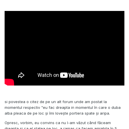
si povestea o citez de pe un alt forum unde am postat la
momentul respectiv "eu fac dreapta in momentul în care o duba
alba pleaca de pe loc și îmi lovește portiera spate și aripa.
Opresc, vorbim, eu convins ca nu l-am văzut când făceam
dreapta și ca el statea pe loc, a ramas ca facem amiabila în 5