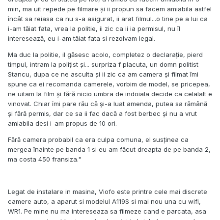
min, ma uit repede pe filmare și ii propun sa facem amiabila astfel
încât sa reiasa ca nu s-a asigurat, ii arat filmul...o tine pe a lui ca
i-am tăiat fata, vrea la politie, ii zic ca ii ia permisul, nu îl
interesează, eu i-am tăiat fata si rezolvam legal.
Ma duc la politie, il găsesc acolo, completez o declarație, pierd
timpul, intram la polițist și... surpriza f placuta, un domn politist
Stancu, dupa ce ne asculta și ii zic ca am camera și filmat îmi
spune ca ei recomanda camerele, vorbim de model, se pricepea,
ne uitam la film și fără nicio umbra de indoiala decide ca celalalt e
vinovat. Chiar îmi pare rău că și-a luat amenda, putea sa rămână
și fără permis, dar ce sa ii fac dacă a fost berbec și nu a vrut
amiabila desi i-am propus de 10 ori.
Fără camera probabil ca era culpa comuna, el susținea ca
mergea înainte pe banda 1 si eu am făcut dreapta de pe banda 2,
ma costa 450 fransiza."
Legat de instalare in masina, Viofo este printre cele mai discrete
camere auto, a aparut si modelul A119S si mai nou una cu wifi,
WR1. Pe mine nu ma intereseaza sa filmeze cand e parcata, asa