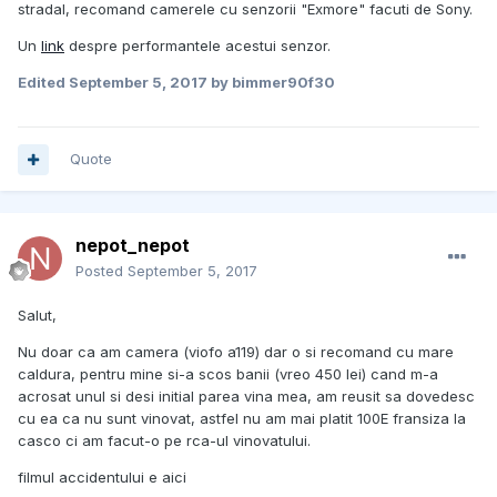
stradal, recomand camerele cu senzorii "Exmore" facuti de Sony.
Un
link
despre performantele acestui senzor.
Edited
September 5, 2017
by bimmer90f30
Quote
nepot_nepot
Posted
September 5, 2017
Salut,
Nu doar ca am camera (viofo a119) dar o si recomand cu mare
caldura, pentru mine si-a scos banii (vreo 450 lei) cand m-a
acrosat unul si desi initial parea vina mea, am reusit sa dovedesc
cu ea ca nu sunt vinovat, astfel nu am mai platit 100E fransiza la
casco ci am facut-o pe rca-ul vinovatului.
filmul accidentului e aici