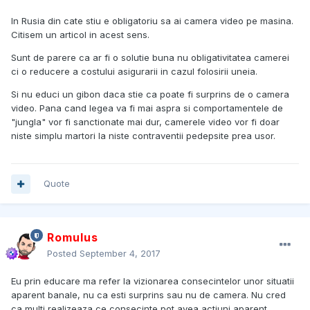
In Rusia din cate stiu e obligatoriu sa ai camera video pe masina.
Citisem un articol in acest sens.
Sunt de parere ca ar fi o solutie buna nu obligativitatea camerei
ci o reducere a costului asigurarii in cazul folosirii uneia.
Si nu educi un gibon daca stie ca poate fi surprins de o camera
video. Pana cand legea va fi mai aspra si comportamentele de
"jungla" vor fi sanctionate mai dur, camerele video vor fi doar
niste simplu martori la niste contraventii pedepsite prea usor.
Quote
Romulus
Posted
September 4, 2017
Eu prin educare ma refer la vizionarea consecintelor unor situatii
aparent banale, nu ca esti surprins sau nu de camera. Nu cred
ca multi realizeaza ce consecinte pot avea actiuni aparent