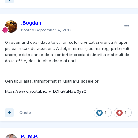
.Bogdan
Posted
September 4, 2017
O recomand doar daca te stii un sofer civilizat si vrei sa iti aperi
pielea in caz de accident. Altfel, in mana (sau ma rog, parbrizul)
unora, exista sanse de a conferi impresia detinerii a mai mult de
doua c**ie, desi tu abia daca ai unul.
Gen tipul asta, transformat in justitiarul soselelor:
https://www.youtube....vFECFuVuNow0yzQ
Quote
1
1
P.I.M.P.