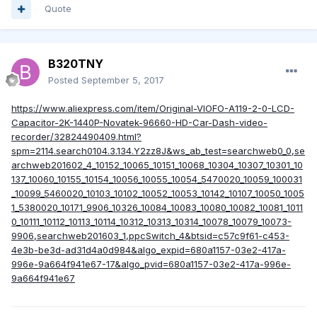
Quote
B320TNY
Posted
September 5, 2017
https://www.aliexpress.com/item/Original-VIOFO-A119-2-0-LCD-
Capacitor-2K-1440P-Novatek-96660-HD-Car-Dash-video-
recorder/32824490409.html?
spm=2114.search0104.3.134.Y2zz8J&ws_ab_test=searchweb0_0,se
archweb201602_4_10152_10065_10151_10068_10304_10307_10301_10
137_10060_10155_10154_10056_10055_10054_5470020_10059_100031
_10099_5460020_10103_10102_10052_10053_10142_10107_10050_1005
1_5380020_10171_9906_10326_10084_10083_10080_10082_10081_1011
0_10111_10112_10113_10114_10312_10313_10314_10078_10079_10073-
9906,searchweb201603_1,ppcSwitch_4&btsid=c57c9f61-c453-
4e3b-be3d-ad31d4a0d984&algo_expid=680a1157-03e2-417a-
996e-9a664f941e67-17&algo_pvid=680a1157-03e2-417a-996e-
9a664f941e67