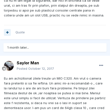
ca nu m-am legat la sigurante, dar nici in bricheta ca se vede
urat, ci am tras fir prin plafon, prin stalpul din dreapta, pe sub
torpedou si apoi pe sub plasticul consolei centrale pana in
cotiera unde am un slot USB, practic nu se vede nimic in masina.
Quote
1 month later...
Saylor Man
Posted
October 12, 2017
Eu am achizitionat zilele treute un MIO C320. Am vrut o camera
fara pretentii si sa fie ieftina. Un amic mi-a recomandat-o , care
la randul lui o are de ani buni fara probleme. Pe timpul zilei
filmeaza destul de ok ,iar noaptea se putea si mai bine. Meniul
este unul simplu si facil de utilizat. Ventuza de prindere pe parbriz
este f rezistenta, si daca nu vrei sa o lasi in suport se
demonteaza usor. I-am pus un card de 64gb clasa 10 , care cred