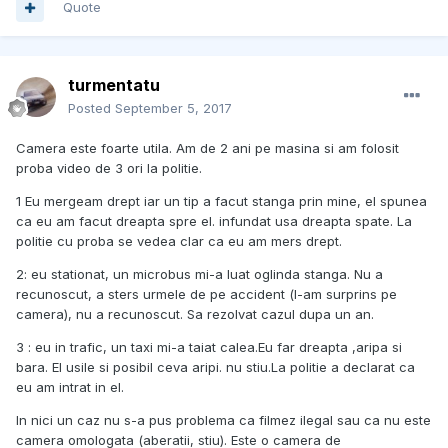
Quote
turmentatu
Posted
September 5, 2017
Camera este foarte utila. Am de 2 ani pe masina si am folosit
proba video de 3 ori la politie.
1 Eu mergeam drept iar un tip a facut stanga prin mine, el spunea
ca eu am facut dreapta spre el. infundat usa dreapta spate. La
politie cu proba se vedea clar ca eu am mers drept.
2: eu stationat, un microbus mi-a luat oglinda stanga. Nu a
recunoscut, a sters urmele de pe accident (l-am surprins pe
camera), nu a recunoscut. Sa rezolvat cazul dupa un an.
3 : eu in trafic, un taxi mi-a taiat calea.Eu far dreapta ,aripa si
bara. El usile si posibil ceva aripi. nu stiu.La politie a declarat ca
eu am intrat in el.
In nici un caz nu s-a pus problema ca filmez ilegal sau ca nu este
camera omologata (aberatii, stiu). Este o camera de