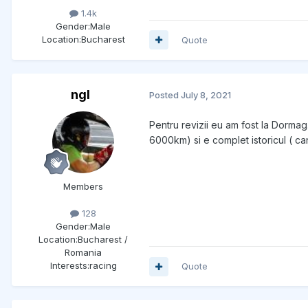
1.4k
Gender:
Male
Location:
Bucharest
Quote
ngl
Posted
July 8, 2021
Pentru revizii eu am fost la Dormag.
6000km) si e complet istoricul ( ca
Members
128
Gender:
Male
Location:
Bucharest /
Romania
Interests:
racing
Quote