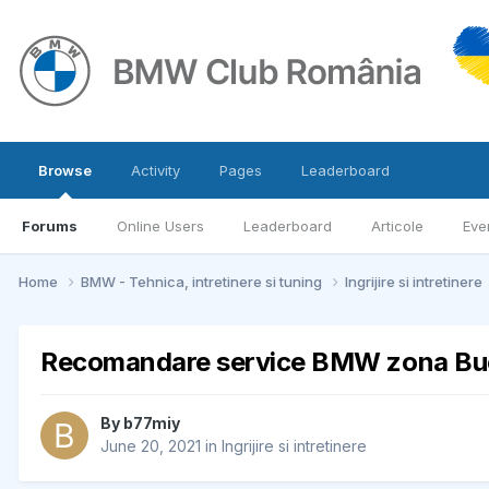
Browse
Activity
Pages
Leaderboard
Forums
Online Users
Leaderboard
Articole
Eve
Home
BMW - Tehnica, intretinere si tuning
Ingrijire si intretinere
Recomandare service BMW zona Bucu
By
b77miy
June 20, 2021
in
Ingrijire si intretinere