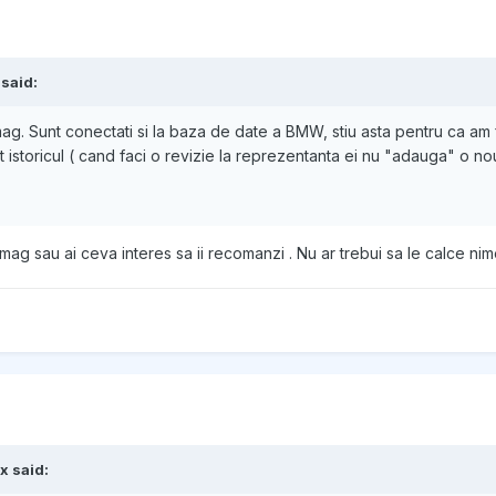
 said:
ag. Sunt conectati si la baza de date a BMW, stiu asta pentru ca am fac
t istoricul ( cand faci o revizie la reprezentanta ei nu "adauga" o n
rmag sau ai ceva interes sa ii recomanzi . Nu ar trebui sa le calce ni
x said: