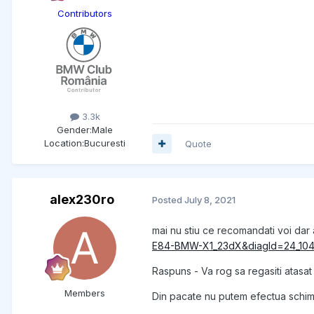
Contributors
3.3k
Gender:
Male
Location:
Bucuresti
Quote
alex230ro
Posted
July 8, 2021
mai nu stiu ce recomandati voi dar 
E84-BMW-X1_23dX&diagId=24_10
Raspuns - Va rog sa regasiti atasat
Members
Din pacate nu putem efectua schi