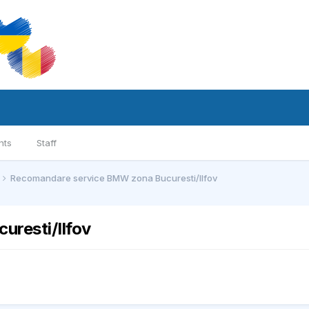
nts
Staff
Recomandare service BMW zona Bucuresti/Ilfov
resti/Ilfov