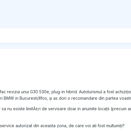
c revizia unui G30 530e, plug-in hibrid. Autoturismul a fost achiziționa
i BMW in Bucuresti/Ilfov, și as dori o recomandare din partea voastr
 sa nu existe limitĂŁri de servisare doar in anumite locații (precu
rvice autorizat din aceasta zona, de care voi ati fost multumiți?