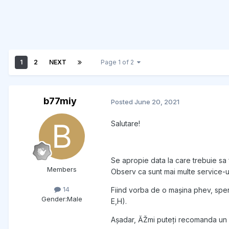
1
2
NEXT
Page 1 of 2
b77miy
Posted
June 20, 2021
Salutare!
Se apropie data la care trebuie sa fa
Members
Observ ca sunt mai multe service-ur
14
Fiind vorba de o mașina phev, sper
Gender:
Male
E,H).
Așadar, ĂŽmi puteți recomanda un se