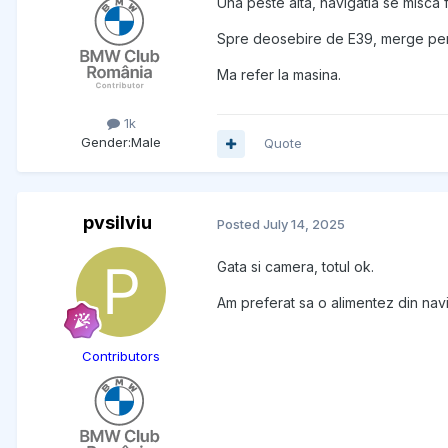
Una peste alta, navigatia se misca f
Spre deosebire de E39, merge perf
Ma refer la masina.
1k
Gender:
Male
Quote
pvsilviu
Posted
July 14, 2025
Gata si camera, totul ok.
Am preferat sa o alimentez din naviga
Contributors