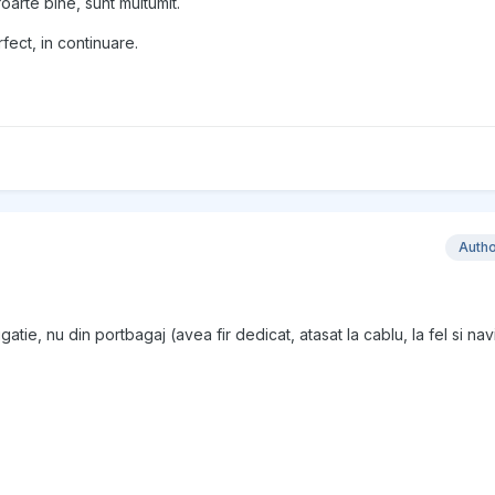
oarte bine, sunt multumit.
ect, in continuare.
Auth
tie, nu din portbagaj (avea fir dedicat, atasat la cablu, la fel si navi