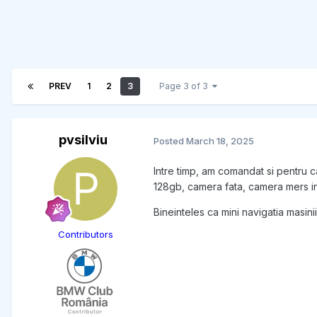
PREV
1
2
3
Page 3 of 3
pvsilviu
Posted
March 18, 2025
Intre timp, am comandat si pentru c
128gb, camera fata, camera mers in
Bineinteles ca mini navigatia masini
Contributors