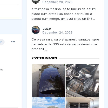
December 20, 2023
e frumoasa masina, sa te bucuri de ea! Imi
place cum arata E46 cabrio dar nu mi-a
placut cum merge, am avut si eu un E46...
quze
December 24, 2023
Ce piesa rara, sa o stapanesti sanatos, spre
or
deosebire de G30 asta nu se va devaloriza
probabil :))
POSTED IMAGES
tc.