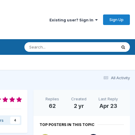
Sign Up
Existing user? Sign In
All Activity
Replies
Created
Last Reply
62
2 yr
Apr 23
rs
4
TOP POSTERS IN THIS TOPIC