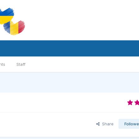
nts
Staff
Share
Followe