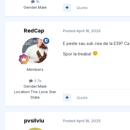
1k
Gender:
Male
Quote
RedCap
Posted
April 18, 2025
E peste sau sub cea de la E39? Ca
Spor la treaba!
Members
3.7k
Gender:
Male
Location:
The Lone Star
State
Quote
pvsilviu
Posted
April 18, 2025