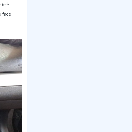
egat.
u face