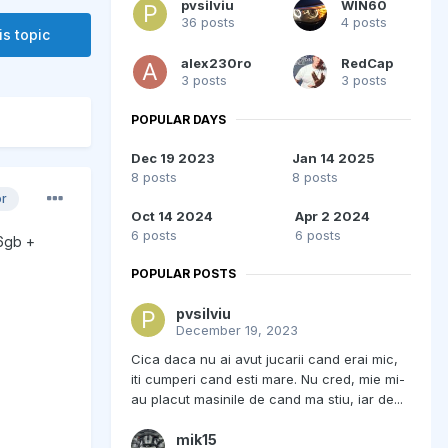
pvsilviu
WIN60
36 posts
4 posts
is topic
alex230ro
RedCap
3 posts
3 posts
POPULAR DAYS
Dec 19 2023
Jan 14 2025
8 posts
8 posts
or
Oct 14 2024
Apr 2 2024
6 posts
6 posts
 6gb +
POPULAR POSTS
pvsilviu
December 19, 2023
Cica daca nu ai avut jucarii cand erai mic,
iti cumperi cand esti mare. Nu cred, mie mi-
au placut masinile de cand ma stiu, iar de...
mik15