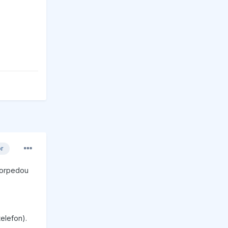
or
n torpedou
telefon).