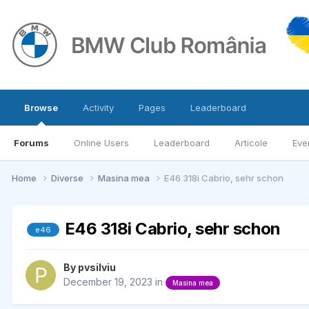
Browse
Activity
Pages
Leaderboard
Forums
Online Users
Leaderboard
Articole
Eve
Home
Diverse
Masina mea
E46 318i Cabrio, sehr schon
E46 318i Cabrio, sehr schon
e46
By
pvsilviu
December 19, 2023
in
Masina mea