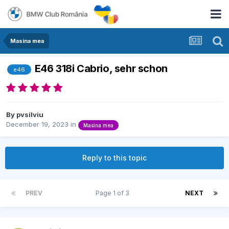
Masina mea
E46 318i Cabrio, sehr schon
e46
By
pvsilviu
December 19, 2023
in
Masina mea
Reply to this topic
PREV
Page 1 of 3
NEXT