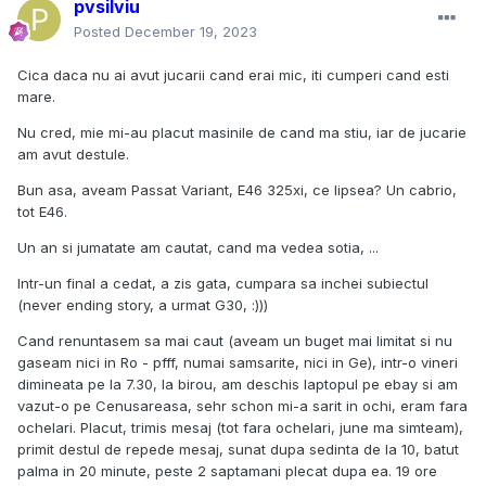
pvsilviu
Posted
December 19, 2023
Cica daca nu ai avut jucarii cand erai mic, iti cumperi cand esti
mare.
Nu cred, mie mi-au placut masinile de cand ma stiu, iar de jucarie
am avut destule.
Bun asa, aveam Passat Variant, E46 325xi, ce lipsea? Un cabrio,
tot E46.
Un an si jumatate am cautat, cand ma vedea sotia, ...
Intr-un final a cedat, a zis gata, cumpara sa inchei subiectul
(never ending story, a urmat G30, :)))
Cand renuntasem sa mai caut (aveam un buget mai limitat si nu
gaseam nici in Ro - pfff, numai samsarite, nici in Ge), intr-o vineri
dimineata pe la 7.30, la birou, am deschis laptopul pe ebay si am
vazut-o pe Cenusareasa, sehr schon mi-a sarit in ochi, eram fara
ochelari. Placut, trimis mesaj (tot fara ochelari, june ma simteam),
primit destul de repede mesaj, sunat dupa sedinta de la 10, batut
palma in 20 minute, peste 2 saptamani plecat dupa ea. 19 ore