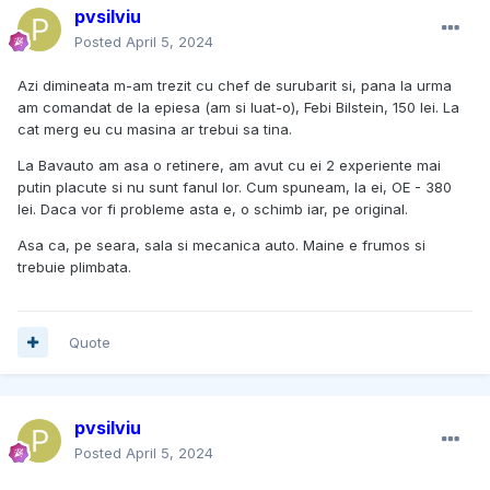
pvsilviu
Posted
April 5, 2024
Azi dimineata m-am trezit cu chef de surubarit si, pana la urma
am comandat de la epiesa (am si luat-o), Febi Bilstein, 150 lei. La
cat merg eu cu masina ar trebui sa tina.
La Bavauto am asa o retinere, am avut cu ei 2 experiente mai
putin placute si nu sunt fanul lor. Cum spuneam, la ei, OE - 380
lei. Daca vor fi probleme asta e, o schimb iar, pe original.
Asa ca, pe seara, sala si mecanica auto. Maine e frumos si
trebuie plimbata.
Quote
pvsilviu
Posted
April 5, 2024