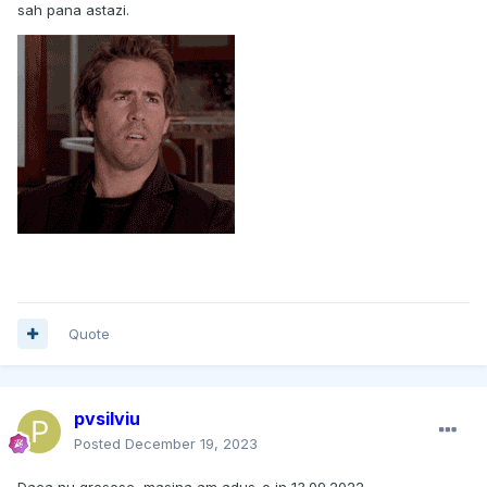
sah pana astazi.
Quote
pvsilviu
Posted
December 19, 2023
Daca nu gresesc, masina am adus-o in 13.09.2022.