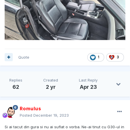
Quote
1
3
Replies
Created
Last Reply
62
2 yr
Apr 23
Romulus
Posted
December 19, 2023
Si ai tacut din gura si nu ai suflat o vorba. Ne-ai tinut cu G30-ul in