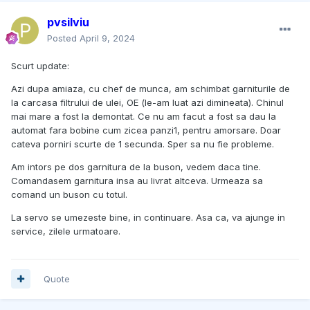
pvsilviu
Posted
April 9, 2024
Scurt update:
Azi dupa amiaza, cu chef de munca, am schimbat garniturile de
la carcasa filtrului de ulei, OE (le-am luat azi dimineata). Chinul
mai mare a fost la demontat. Ce nu am facut a fost sa dau la
automat fara bobine cum zicea panzi1, pentru amorsare. Doar
cateva porniri scurte de 1 secunda. Sper sa nu fie probleme.
Am intors pe dos garnitura de la buson, vedem daca tine.
Comandasem garnitura insa au livrat altceva. Urmeaza sa
comand un buson cu totul.
La servo se umezeste bine, in continuare. Asa ca, va ajunge in
service, zilele urmatoare.
Quote