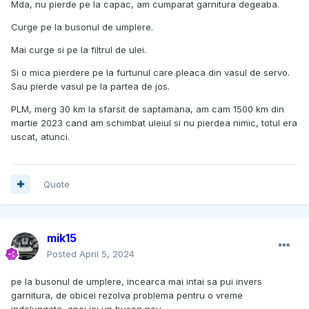
Mda, nu pierde pe la capac, am cumparat garnitura degeaba.
Curge pe la busonul de umplere.
Mai curge si pe la filtrul de ulei.
Si o mica pierdere pe la furtunul care pleaca din vasul de servo.
Sau pierde vasul pe la partea de jos.
PLM, merg 30 km la sfarsit de saptamana, am cam 1500 km din
martie 2023 cand am schimbat uleiul si nu pierdea nimic, totul era
uscat, atunci.
Quote
mik15
Posted
April 5, 2024
pe la busonul de umplere, incearca mai intai sa pui invers
garnitura, de obicei rezolva problema pentru o vreme
indelungata, apoi iei un buson nou.