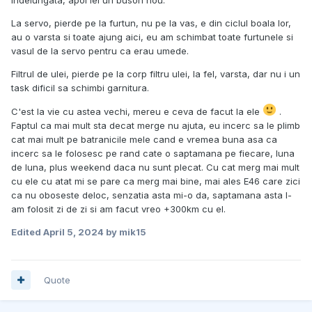
La servo, pierde pe la furtun, nu pe la vas, e din ciclul boala lor,
au o varsta si toate ajung aici, eu am schimbat toate furtunele si
vasul de la servo pentru ca erau umede.
Filtrul de ulei, pierde pe la corp filtru ulei, la fel, varsta, dar nu i un
task dificil sa schimbi garnitura.
C'est la vie cu astea vechi, mereu e ceva de facut la ele
.
Faptul ca mai mult sta decat merge nu ajuta, eu incerc sa le plimb
cat mai mult pe batranicile mele cand e vremea buna asa ca
incerc sa le folosesc pe rand cate o saptamana pe fiecare, luna
de luna, plus weekend daca nu sunt plecat. Cu cat merg mai mult
cu ele cu atat mi se pare ca merg mai bine, mai ales E46 care zici
ca nu oboseste deloc, senzatia asta mi-o da, saptamana asta l-
am folosit zi de zi si am facut vreo +300km cu el.
Edited
April 5, 2024
by mik15
Quote