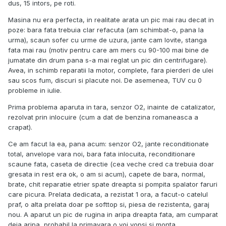
dus, 15 intors, pe roti.
Masina nu era perfecta, in realitate arata un pic mai rau decat in
poze: bara fata trebuia clar refacuta (am schimbat-o, pana la
urma), scaun sofer cu urme de uzura, jante cam lovite, stanga
fata mai rau (motiv pentru care am mers cu 90-100 mai bine de
jumatate din drum pana s-a mai reglat un pic din centrifugare).
Avea, in schimb reparatii la motor, complete, fara pierderi de ulei
sau scos fum, discuri si placute noi. De asemenea, TUV cu 0
probleme in iulie.
Prima problema aparuta in tara, senzor O2, inainte de catalizator,
rezolvat prin inlocuire (cum a dat de benzina romaneasca a
crapat).
Ce am facut la ea, pana acum: senzor O2, jante reconditionate
total, anvelope vara noi, bara fata inlocuita, reconditionare
scaune fata, caseta de directie (cea veche cred ca trebuia doar
gresata in rest era ok, o am si acum), capete de bara, normal,
brate, chit reparatie etrier spate dreapta si pompita spalator faruri
care picura. Prelata dedicata, a rezistat 1 ora, a facut-o catelul
praf, o alta prelata doar pe softtop si, piesa de rezistenta, garaj
nou. A aparut un pic de rugina in aripa dreapta fata, am cumparat
deja aripa, probabil la primavara o voi vopsi si monta.