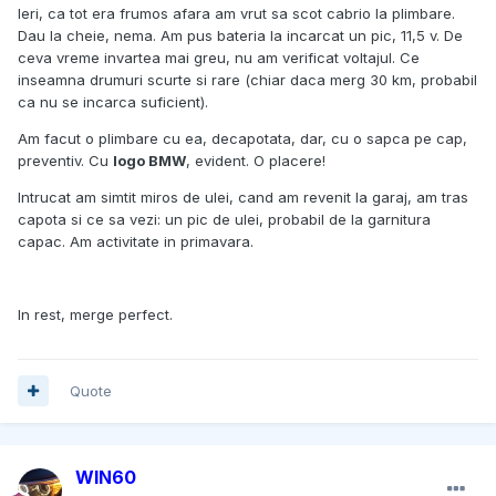
Ieri, ca tot era frumos afara am vrut sa scot cabrio la plimbare.
Dau la cheie, nema. Am pus bateria la incarcat un pic, 11,5 v. De
ceva vreme invartea mai greu, nu am verificat voltajul. Ce
inseamna drumuri scurte si rare (chiar daca merg 30 km, probabil
ca nu se incarca suficient).
Am facut o plimbare cu ea, decapotata, dar, cu o sapca pe cap,
preventiv. Cu
logo BMW
, evident. O placere!
Intrucat am simtit miros de ulei, cand am revenit la garaj, am tras
capota si ce sa vezi: un pic de ulei, probabil de la garnitura
capac. Am activitate in primavara.
In rest, merge perfect.
Quote
WIN60