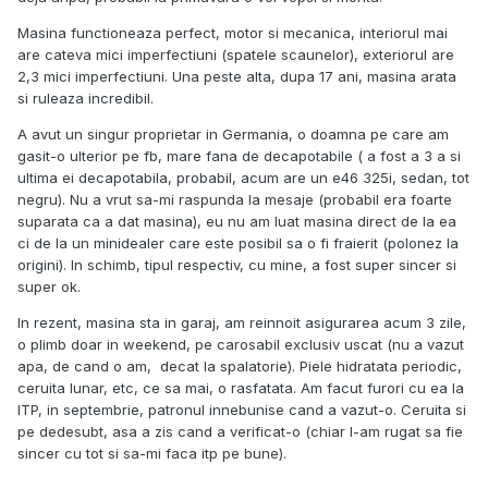
Masina functioneaza perfect, motor si mecanica, interiorul mai
are cateva mici imperfectiuni (spatele scaunelor), exteriorul are
2,3 mici imperfectiuni. Una peste alta, dupa 17 ani, masina arata
si ruleaza incredibil.
A avut un singur proprietar in Germania, o doamna pe care am
gasit-o ulterior pe fb, mare fana de decapotabile ( a fost a 3 a si
ultima ei decapotabila, probabil, acum are un e46 325i, sedan, tot
negru). Nu a vrut sa-mi raspunda la mesaje (probabil era foarte
suparata ca a dat masina), eu nu am luat masina direct de la ea
ci de la un minidealer care este posibil sa o fi fraierit (polonez la
origini). In schimb, tipul respectiv, cu mine, a fost super sincer si
super ok.
In rezent, masina sta in garaj, am reinnoit asigurarea acum 3 zile,
o plimb doar in weekend, pe carosabil exclusiv uscat (nu a vazut
apa, de cand o am, decat la spalatorie). Piele hidratata periodic,
ceruita lunar, etc, ce sa mai, o rasfatata. Am facut furori cu ea la
ITP, in septembrie, patronul innebunise cand a vazut-o. Ceruita si
pe dedesubt, asa a zis cand a verificat-o (chiar l-am rugat sa fie
sincer cu tot si sa-mi faca itp pe bune).