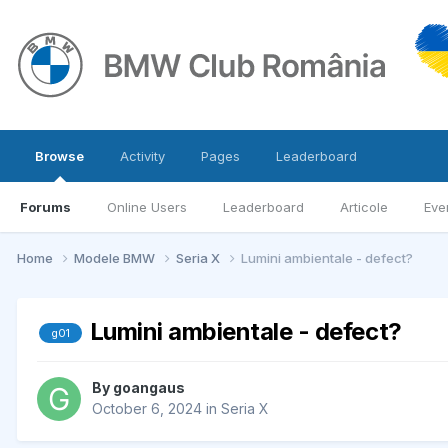
Browse
Activity
Pages
Leaderboard
Forums
Online Users
Leaderboard
Articole
Eve
Home
Modele BMW
Seria X
Lumini ambientale - defect?
Lumini ambientale - defect?
g01
By
goangaus
October 6, 2024
in
Seria X