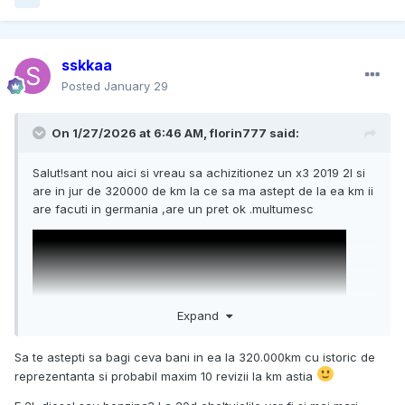
sskkaa
Posted
January 29
On 1/27/2026 at 6:46 AM,
florin777
said:
Salut!sant nou aici si vreau sa achizitionez un x3 2019 2l si
are in jur de 320000 de km la ce sa ma astept de la ea km ii
are facuti in germania ,are un pret ok .multumesc
Expand
Sa te astepti sa bagi ceva bani in ea la 320.000km cu istoric de
reprezentanta si probabil maxim 10 revizii la km astia