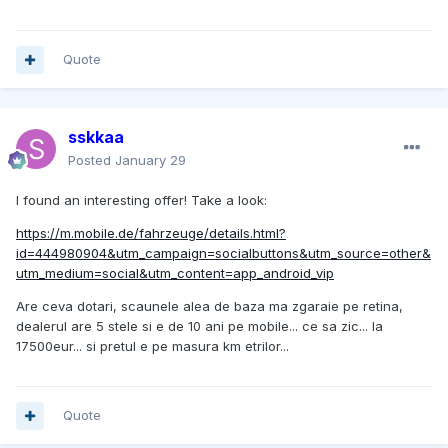
Quote
sskkaa
Posted
January 29
I found an interesting offer! Take a look:
https://m.mobile.de/fahrzeuge/details.html?
id=444980904&utm_campaign=socialbuttons&utm_source=other&
utm_medium=social&utm_content=app_android_vip
Are ceva dotari, scaunele alea de baza ma zgaraie pe retina,
dealerul are 5 stele si e de 10 ani pe mobile... ce sa zic... la
17500eur... si pretul e pe masura km etrilor...
Quote