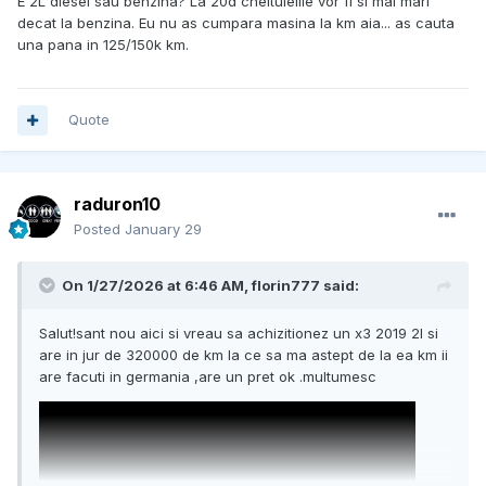
E 2L diesel sau benzina? La 20d cheltuielile vor fi si mai mari
decat la benzina. Eu nu as cumpara masina la km aia... as cauta
una pana in 125/150k km.
Quote
raduron10
Posted
January 29
On 1/27/2026 at 6:46 AM,
florin777
said:
Salut!sant nou aici si vreau sa achizitionez un x3 2019 2l si
are in jur de 320000 de km la ce sa ma astept de la ea km ii
are facuti in germania ,are un pret ok .multumesc