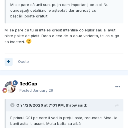
Mi se pare că unii sunt puțin cam importanți pe aici. Nu
cunoașteți detalii,nu le așteptați,dar aruncați cu
bășcălii,poate gratuit.
Mi se pare ca tu ai inteles gresit intentiile colegilor sau ai avut
niste polite de platit. Daca e cea de-a doua varianta, te-as ruga
sa incetezi.
Quote
RedCap
Posted
January 29
On 1/29/2026 at 7:01 PM,
throw
said:
E primul G01 pe care il vad la prețul asta, recunosc. Mna.. la
banii astia iti asumi. Multa bafta sa aibă.