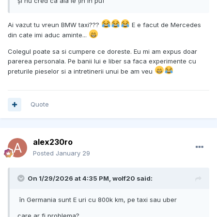
și nu cred ca aia le țin în puf
Ai vazut tu vreun BMW taxi???
E e facut de Mercedes
din cate imi aduc aminte...
Colegul poate sa si cumpere ce doreste. Eu mi am expus doar
parerea personala. Pe banii lui e liber sa faca experimente cu
preturile pieselor si a intretinerii unui be am veu
Quote
alex230ro
Posted
January 29
On 1/29/2026 at 4:35 PM,
wolf20
said:
în Germania sunt E uri cu 800k km, pe taxi sau uber
care ar fi problema?