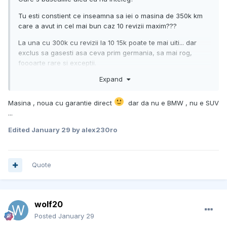
Tu esti constient ce inseamna sa iei o masina de 350k km
care a avut in cel mai bun caz 10 revizii maxim???
La una cu 300k cu revizii la 10 15k poate te mai uiti... dar
exclus sa gasesti asa ceva prim germania, sa mai rog,
foooarte rare si exceptii.
Expand
Nu zice nimeni ca masina e o cazatura, dar sunt sanse mari
sa ceara multi bani la km aia... iar intretinerea
corespunzatoare a unui bmw costa ceva bani... mirajul
Masina , noua cu garantie direct
dar da nu e BMW , nu e SUV
pretului mic nu l va scuti de investitii mari... asa ca mai bine
...
pune 5k gen si ia una cu km mult mai putini si/sau poate
Edited
January 29
by alex230ro
chiar mai noua.
Quote
wolf20
Posted
January 29