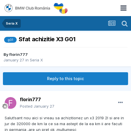
Seria X
Sfat achizitie X3 G01
g01
By
florin777
January 27
in
Seria X
Reply to this topic
florin777
Posted
January 27
Salut!sant nou aici si vreau sa achizitionez un x3 2019 2l si are in
jur de 320000 de km la ce sa ma astept de la ea km ii are facuti
in germania ,are un pret ok .multumesc