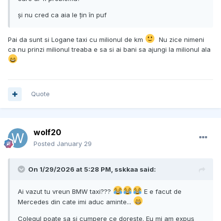
și nu cred ca aia le țin în puf
Pai da sunt si Logane taxi cu milionul de km
Nu zice nimeni
ca nu prinzi milionul treaba e sa si ai bani sa ajungi la milionul ala
Quote
wolf20
Posted
January 29
On 1/29/2026 at 5:28 PM,
sskkaa
said:
Ai vazut tu vreun BMW taxi???
E e facut de
Mercedes din cate imi aduc aminte...
Colegul poate sa si cumpere ce doreste. Eu mi am expus