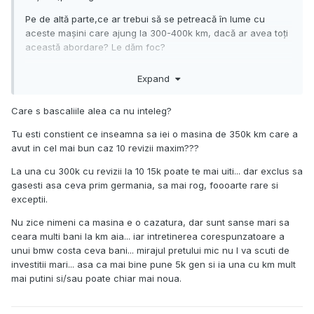
Pe de altă parte,ce ar trebui să se petreacă în lume cu
aceste mașini care ajung la 300-400k km, dacă ar avea toți
această abordare? Le dăm foc?
Expand
Care s bascaliile alea ca nu inteleg?
Tu esti constient ce inseamna sa iei o masina de 350k km care a
avut in cel mai bun caz 10 revizii maxim???
La una cu 300k cu revizii la 10 15k poate te mai uiti... dar exclus sa
gasesti asa ceva prim germania, sa mai rog, foooarte rare si
exceptii.
Nu zice nimeni ca masina e o cazatura, dar sunt sanse mari sa
ceara multi bani la km aia... iar intretinerea corespunzatoare a
unui bmw costa ceva bani... mirajul pretului mic nu l va scuti de
investitii mari... asa ca mai bine pune 5k gen si ia una cu km mult
mai putini si/sau poate chiar mai noua.