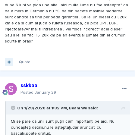
dupa 6 luni va pica una alta.. aici multa lume nu "se asteapta" ca
na a mers in Germania nu ?Si da din pacate masinile moderne
sunt gandite sa tina perioada garantiei . Sa iei un diesel cu 320k
km e ca si cum ai juca o ruleta ruseasca, ce pica DPF, EGR,
injectoare?Ar mai fi intrebarea , vei folosi "corect" acel diesel?
Sau il iei sa faci 15-20k km pe an eventual jumate din ei drumuri
scurte in oras?
Quote
sskkaa
Posted
January 29
On 1/29/2026 at 1:32 PM,
Beam We
said:
Mi se pare că unii sunt puțin cam importanți pe aici. Nu
cunoașteți detalii,nu le așteptați,dar aruncați cu
bășcălii,poate gratuit.