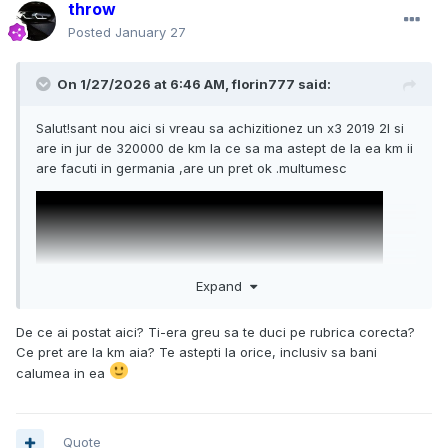
throw
Posted
January 27
On 1/27/2026 at 6:46 AM,
florin777
said:
Salut!sant nou aici si vreau sa achizitionez un x3 2019 2l si
are in jur de 320000 de km la ce sa ma astept de la ea km ii
are facuti in germania ,are un pret ok .multumesc
Expand
De ce ai postat aici? Ti-era greu sa te duci pe rubrica corecta?
Ce pret are la km aia? Te astepti la orice, inclusiv sa bani
calumea in ea
Quote