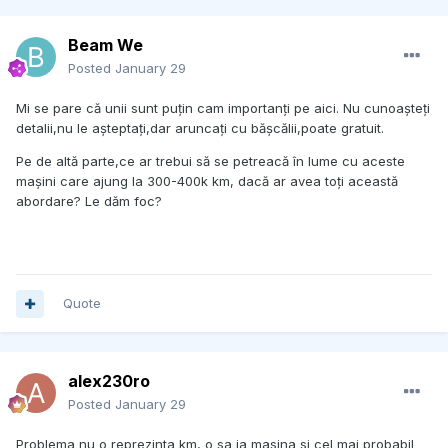
Beam We
Posted
January 29
Mi se pare că unii sunt puțin cam importanți pe aici. Nu cunoașteți
detalii,nu le așteptați,dar aruncați cu bășcălii,poate gratuit.
Pe de altă parte,ce ar trebui să se petreacă în lume cu aceste
mașini care ajung la 300-400k km, dacă ar avea toți această
abordare? Le dăm foc?
Quote
alex230ro
Posted
January 29
Problema nu o reprezinta km, o sa ia masina si cel mai probabil