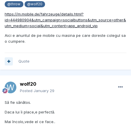
@throw
@wolf20
https://m.mobile.de/fahrzeuge/details.html?
id=444980904&utm_campaign=socialbuttons&utm_source=other&
utm_medium=social&utm_content=app_android_vip
Aici e anuntul de pe mobile cu masina pe care doreste colegul sa
o cumpere.
Quote
wolf20
Posted
January 29
Să fie sănătos.
Daca lui îi place,e perfectă.
Mai încolo,vede el ce face..