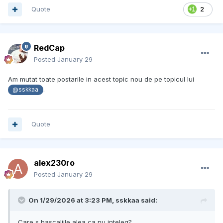
Quote
2
RedCap
Posted
January 29
Am mutat toate postarile in acest topic nou de pe topicul lui
.
@sskkaa
Quote
alex230ro
Posted
January 29
On 1/29/2026 at 3:23 PM,
sskkaa
said:
Care s bascaliile alea ca nu inteleg?