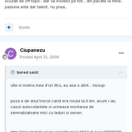
scuzati de off topic.. dar va invidiez pe toti... din pacate la mine..
pasiune este dar talent.. nu prea..
Quote
Ciupanezu
Posted
April 21, 2008
bored said:
uite si mobra mea d'un litru, eu asa o alint... :twoup:
poza e de anul trecut cand era nouta la 0 km. acum i-au
cazut autocolantele si urmeaza montarea de
semnalizatoare mici cu leduri si xenon.