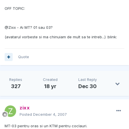
OFF TOPIC:
@Zixx - Ai MT? 01 sau 03?
(avatarul vorbeste si ma chinuiam de mult sa te intreb...) :blink:
Quote
Replies
Created
Last Reply
327
18 yr
Dec 30
zixx
Posted
December 4, 2007
MT-03 pentru oras si un KTM pentru coclauri.