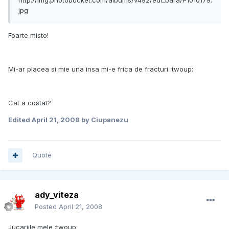
http://img.photobucket.com/albums/v492/edi_bara/P1010179.
jpg
Foarte misto!
Mi-ar placea si mie una insa mi-e frica de fracturi :twoup:
Cat a costat?
Edited
April 21, 2008
by Ciupanezu
Quote
ady_viteza
Posted
April 21, 2008
Jucariile mele :twoup: