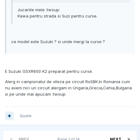
Jucariile mele :twoup:
Kawa pentru strada si Suzi pentru curse.
ce model este Suzuki ? si unde mergi la curse ?
E Suzuki GSXR600 K2 preparat pentru curse.
Alerg in campionatul de viteza pe circuit RoSBK.In Romania cum
nu avem nici un circuit alergam in Ungaria,Grecia,Cehia,Bulgaria
si pe unde mai apucam :twoup:
Quote
PREV
Page 1 of 14
NEXT