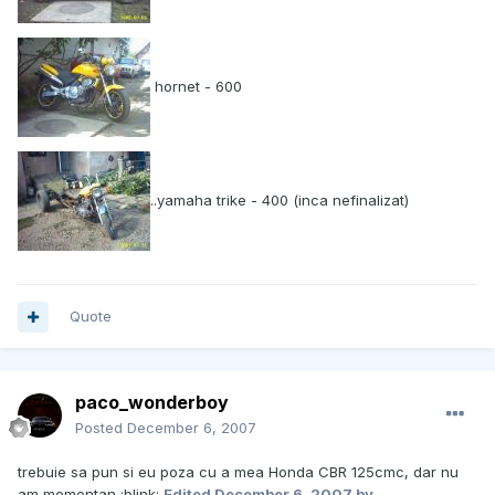
hornet - 600
..yamaha trike - 400 (inca nefinalizat)
Quote
paco_wonderboy
Posted
December 6, 2007
trebuie sa pun si eu poza cu a mea Honda CBR 125cmc, dar nu
am momentan :blink:
Edited
December 6, 2007
by