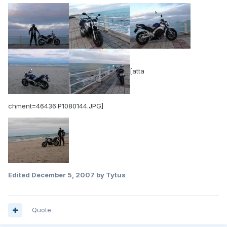
[atta
chment=46436:P1080144.JPG]
Edited
December 5, 2007
by Tytus
Quote