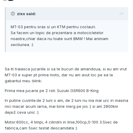
zixx said:
MT-03 pentru oras si un KTM pentru coclauri.
Sa facem un topic de prezentare a motocicletelor
noastre,chiar daca nu toate sunt BMW ! Mai animam
sectiunea. :)
Sa iti traiasca jucariile si sa te bucuri de amandoua, si eu am vrut
MT-03 e super pt prima moto, dar nu am avut loc pe ea la
gabaritul meu :blink:
Prima mea jucarie pe 2 roti: Suzuki GSR600 B-King
In putine cuvinte:de 2 luni o am, de 2 luni nu ma mai urc in masina
nici macar acum iarna, mai bine merg pe jos :) si am 2800km
deja.E ceva unic :)
Motor:600cc, 4 timpi, 4 cilindrii in linie,100cp,0-100 3.5sec de
fabrica,cam 5sec testat deocamdata :)