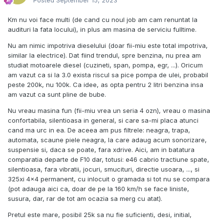
Posted
September 15, 2023
Km nu voi face multi (de cand cu noul job am cam renuntat la
audituri la fata locului), in plus am masina de serviciu fulltime.
Nu am nimic impotriva dieselului (doar fii-miu este total impotriva,
similar la electrice). Dat fiind trendul, spre benzina, nu prea am
studiat motoarele diesel (cuzineti, span, pompa, egr, ...). Oricum
am vazut ca si la 3.0 exista riscul sa pice pompa de ulei, probabil
peste 200k, nu 100k. Ca idee, as opta pentru 2 litri benzina insa
am vazut ca sunt pline de bube.
Nu vreau masina fun (fii-miu vrea un seria 4 ozn), vreau o masina
confortabila, silentioasa in general, si care sa-mi placa atunci
cand ma urc in ea. De aceea am pus filtrele: neagra, trapa,
automata, scaune piele neagra, la care adaug acum sonorizare,
suspensie si, daca se poate, fara xdrive. Aici, am in batatura
comparatia departe de F10 dar, totusi: e46 cabrio tractiune spate,
silentioasa, fara vibratii, jocuri, smucituri, directie usoara, ..., si
325xi 4x4 permanent, cu inlocuit o gramada si tot nu se compara
(pot adauga aici ca, doar de pe la 160 km/h se face liniste,
susura, dar, rar de tot am ocazia sa merg cu atat).
Pretul este mare, posibil 25k sa nu fie suficienti, desi, initial,