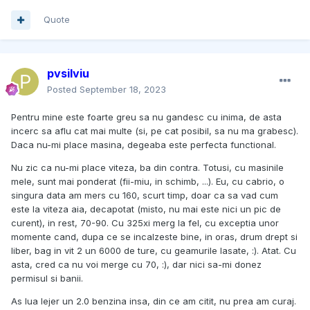
Quote
pvsilviu
Posted
September 18, 2023
Pentru mine este foarte greu sa nu gandesc cu inima, de asta
incerc sa aflu cat mai multe (si, pe cat posibil, sa nu ma grabesc).
Daca nu-mi place masina, degeaba este perfecta functional.
Nu zic ca nu-mi place viteza, ba din contra. Totusi, cu masinile
mele, sunt mai ponderat (fii-miu, in schimb, ...). Eu, cu cabrio, o
singura data am mers cu 160, scurt timp, doar ca sa vad cum
este la viteza aia, decapotat (misto, nu mai este nici un pic de
curent), in rest, 70-90. Cu 325xi merg la fel, cu exceptia unor
momente cand, dupa ce se incalzeste bine, in oras, drum drept si
liber, bag in vit 2 un 6000 de ture, cu geamurile lasate, :). Atat. Cu
asta, cred ca nu voi merge cu 70, :), dar nici sa-mi donez
permisul si banii.
As lua lejer un 2.0 benzina insa, din ce am citit, nu prea am curaj.