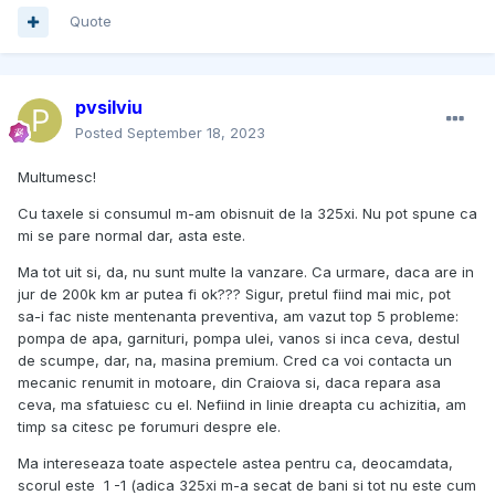
Quote
pvsilviu
Posted
September 18, 2023
Multumesc!
Cu taxele si consumul m-am obisnuit de la 325xi. Nu pot spune ca
mi se pare normal dar, asta este.
Ma tot uit si, da, nu sunt multe la vanzare. Ca urmare, daca are in
jur de 200k km ar putea fi ok??? Sigur, pretul fiind mai mic, pot
sa-i fac niste mentenanta preventiva, am vazut top 5 probleme:
pompa de apa, garnituri, pompa ulei, vanos si inca ceva, destul
de scumpe, dar, na, masina premium. Cred ca voi contacta un
mecanic renumit in motoare, din Craiova si, daca repara asa
ceva, ma sfatuiesc cu el. Nefiind in linie dreapta cu achizitia, am
timp sa citesc pe forumuri despre ele.
Ma intereseaza toate aspectele astea pentru ca, deocamdata,
scorul este 1 -1 (adica 325xi m-a secat de bani si tot nu este cum