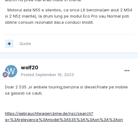
Motorul asta N55 e silentios, ca orice L6 benzina(am avut 2 M54
si 2 N52 inainte), la drum lung pe modul Eco Pro sau Normal poti
obtine consum rezonabil daca conduci linistit.
Quote
wolf20
Posted
September 16, 2023
Doar 2 535 ,si ambele touring,benzina si diesel.Poate pe mobile
sa gasesti ce cauti.
https://gebrauchtwagen.bmw.de/nsc/search?
q=%3Arelevance%3Amodel%3A535%3A%3Aon%3A%3Aon