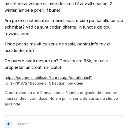
un set de anvelope si jante de iarna (2 anv all season, 2
winter, ambele pirelli, f bune)
Am poze cu istoricul din meniul masinii cum pot sa aflu ce s-a
schimbat? Vad ca sunt coduri diferite, in functie de tipul
reviziei, cred.
Unde pot sa ma uit cu seria de sasiu, pentru info revizii
accidente, etc?
Ce parere aveti despre ea? Cealalta are 95k, tot unic
proprietar, un croat mai ciufut
https://suchen.mobile.de/fahrzeuge/details.html?
id=377918724&scopeId=C&action=parkItem
Croatul zice ca are 8 anvelope si 8 jante, originale de cand are
masina, deci, cam duse. Nu am primit seria de sasiu, nu stiu ce
ascunde
Quote