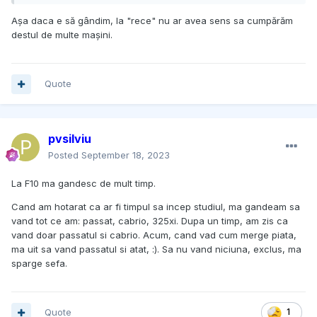
Așa daca e să gândim, la "rece" nu ar avea sens sa cumpărăm
destul de multe mașini.
Quote
pvsilviu
Posted
September 18, 2023
La F10 ma gandesc de mult timp.
Cand am hotarat ca ar fi timpul sa incep studiul, ma gandeam sa
vand tot ce am: passat, cabrio, 325xi. Dupa un timp, am zis ca
vand doar passatul si cabrio. Acum, cand vad cum merge piata,
ma uit sa vand passatul si atat, :). Sa nu vand niciuna, exclus, ma
sparge sefa.
Quote
1