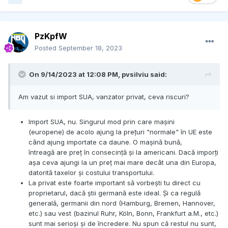
PzKpfW
Posted
September 18, 2023
On 9/14/2023 at 12:08 PM,
pvsilviu
said:
Am vazut si import SUA, vanzator privat, ceva riscuri?
Import SUA, nu. Singurul mod prin care mașini
(europene) de acolo ajung la prețuri "normale" în UE este
când ajung importate ca daune. O mașină bună,
întreagă are preț în consecință și la americani. Dacă imporți
așa ceva ajungi la un preț mai mare decât una din Europa,
datorită taxelor și costului transportului.
La privat este foarte important să vorbești tu direct cu
proprietarul, dacă știi germană este ideal. Și ca regulă
generală, germanii din nord (Hamburg, Bremen, Hannover,
etc.) sau vest (bazinul Ruhr, Köln, Bonn, Frankfurt a.M., etc.)
sunt mai serioși și de încredere. Nu spun că restul nu sunt,