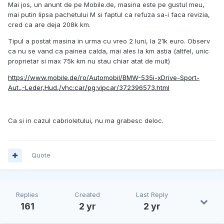
Mai jos, un anunt de pe Mobile.de, masina este pe gustul meu,
mai putin lipsa pachetului M si faptul ca refuza sa-i faca revizia,
cred ca are deja 208k km.
Tipul a postat masina in urma cu vreo 2 luni, la 21k euro. Observ
ca nu se vand ca painea calda, mai ales la km astia (altfel, unic
proprietar si max 75k km nu stau chiar atat de mult)
https://www.mobile.de/ro/Automobil/BMW-535i-xDrive-Sport-
Aut.,-Leder,Hud,/vhc:car/pg:vipcar/372396573.html
Ca si in cazul cabrioletului, nu ma grabesc deloc.
Quote
Replies
Created
Last Reply
161
2 yr
2 yr