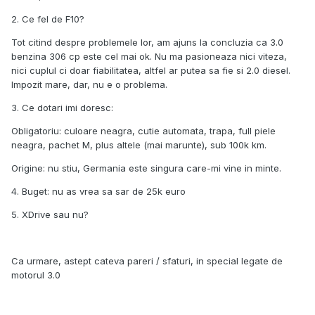
2. Ce fel de F10?
Tot citind despre problemele lor, am ajuns la concluzia ca 3.0
benzina 306 cp este cel mai ok. Nu ma pasioneaza nici viteza,
nici cuplul ci doar fiabilitatea, altfel ar putea sa fie si 2.0 diesel.
Impozit mare, dar, nu e o problema.
3. Ce dotari imi doresc:
Obligatoriu: culoare neagra, cutie automata, trapa, full piele
neagra, pachet M, plus altele (mai marunte), sub 100k km.
Origine: nu stiu, Germania este singura care-mi vine in minte.
4. Buget: nu as vrea sa sar de 25k euro
5. XDrive sau nu?
Ca urmare, astept cateva pareri / sfaturi, in special legate de
motorul 3.0