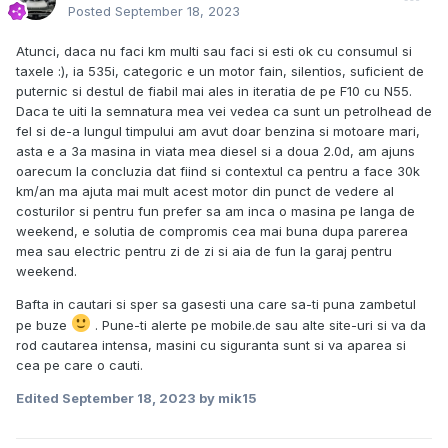
Posted
September 18, 2023
Atunci, daca nu faci km multi sau faci si esti ok cu consumul si
taxele :), ia 535i, categoric e un motor fain, silentios, suficient de
puternic si destul de fiabil mai ales in iteratia de pe F10 cu N55.
Daca te uiti la semnatura mea vei vedea ca sunt un petrolhead de
fel si de-a lungul timpului am avut doar benzina si motoare mari,
asta e a 3a masina in viata mea diesel si a doua 2.0d, am ajuns
oarecum la concluzia dat fiind si contextul ca pentru a face 30k
km/an ma ajuta mai mult acest motor din punct de vedere al
costurilor si pentru fun prefer sa am inca o masina pe langa de
weekend, e solutia de compromis cea mai buna dupa parerea
mea sau electric pentru zi de zi si aia de fun la garaj pentru
weekend.
Bafta in cautari si sper sa gasesti una care sa-ti puna zambetul
pe buze
. Pune-ti alerte pe mobile.de sau alte site-uri si va da
rod cautarea intensa, masini cu siguranta sunt si va aparea si
cea pe care o cauti.
Edited
September 18, 2023
by mik15