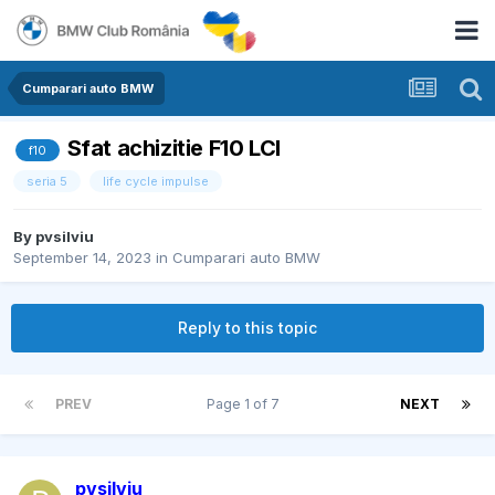
Cumparari auto BMW
Sfat achizitie F10 LCI
f10
seria 5
life cycle impulse
By
pvsilviu
September 14, 2023
in
Cumparari auto BMW
Reply to this topic
PREV
Page 1 of 7
NEXT
pvsilviu