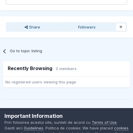
Share
Followers
11
Go to topic listing
Recently Browsing
0 members
No registered users viewing this page.
Important Information
Contact Us
Cookies
Prin folosirea acestui site, sunteti de acord cu
Terms of Use
.
BMW Club Romania
Gasiti aici
Guidelines
. Politica de cookies: We have placed
cookies
Powered by Invision Community