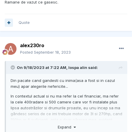
Ramane de vazut ce gasesc.
Quote
alex230ro
Posted
September 18, 2023
On 9/18/2023 at 7:22 AM,
lospa alin
said:
Din pacate cand gandesti cu inima(asa a fost si in cazul
meu) apar alegerile nefericite...
In contextul actual si nu ma refer la cel financiar, ma refer
la cele 400radare si 500 camere care vor fi instalate plus
lipsa autostrăzilor si drumurile proaste, eu unu incep sa ma
gândesc serios de ce imi trebuie motor de 3l si 270hp, cand
190hp ar fi suficienti, asta e doar părerea mea, evident,,,
Expand