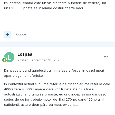
imi doresc, cabrio este un vis din toate punctele de vedere). Iar
un F10 335i poate sa insemne costuri foarte mari.
Quote
Lospaa
Posted
September 18, 2023
Din pacate cand gandesti cu inima(asa a fost si in cazul meu)
apar alegerile nefericite...
In contextul actual si nu ma refer la cel financiar, ma refer la cele
400radare si 500 camere care vor fi instalate plus lipsa
autostrăzilor si drumurile proaste, eu unu incep sa ma gândesc
serios de ce imi trebuie motor de 3l si 270hp, cand 190hp ar fi
suficienti, asta e doar părerea mea, evident,,,