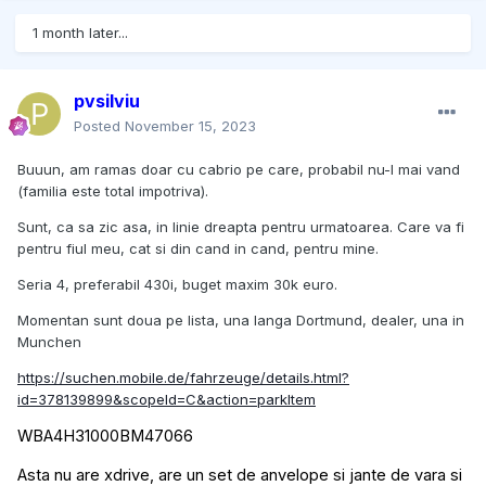
1 month later...
pvsilviu
Posted
November 15, 2023
Buuun, am ramas doar cu cabrio pe care, probabil nu-l mai vand
(familia este total impotriva).
Sunt, ca sa zic asa, in linie dreapta pentru urmatoarea. Care va fi
pentru fiul meu, cat si din cand in cand, pentru mine.
Seria 4, preferabil 430i, buget maxim 30k euro.
Momentan sunt doua pe lista, una langa Dortmund, dealer, una in
Munchen
https://suchen.mobile.de/fahrzeuge/details.html?
id=378139899&scopeId=C&action=parkItem
WBA4H31000BM47066
Asta nu are xdrive, are un set de anvelope si jante de vara si