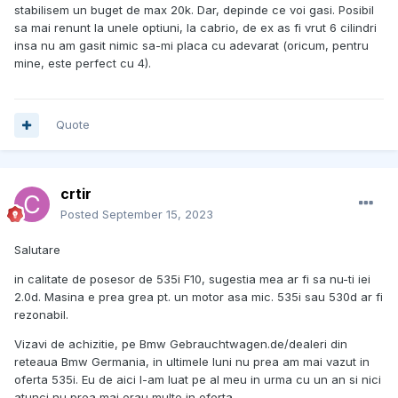
stabilisem un buget de max 20k. Dar, depinde ce voi gasi. Posibil
sa mai renunt la unele optiuni, la cabrio, de ex as fi vrut 6 cilindri
insa nu am gasit nimic sa-mi placa cu adevarat (oricum, pentru
mine, este perfect cu 4).
Quote
crtir
Posted
September 15, 2023
Salutare
in calitate de posesor de 535i F10, sugestia mea ar fi sa nu-ti iei
2.0d. Masina e prea grea pt. un motor asa mic. 535i sau 530d ar fi
rezonabil.
Vizavi de achizitie, pe Bmw Gebrauchtwagen.de/dealeri din
reteaua Bmw Germania, in ultimele luni nu prea am mai vazut in
oferta 535i. Eu de aici l-am luat pe al meu in urma cu un an si nici
atunci nu prea mai erau multe in oferta.