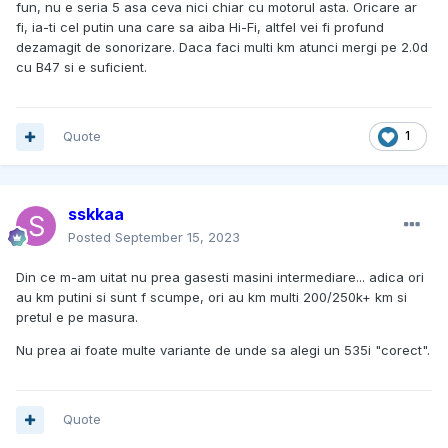
fun, nu e seria 5 asa ceva nici chiar cu motorul asta. Oricare ar
fi, ia-ti cel putin una care sa aiba Hi-Fi, altfel vei fi profund
dezamagit de sonorizare. Daca faci multi km atunci mergi pe 2.0d
cu B47 si e suficient.
Quote
1
sskkaa
Posted
September 15, 2023
Din ce m-am uitat nu prea gasesti masini intermediare... adica ori
au km putini si sunt f scumpe, ori au km multi 200/250k+ km si
pretul e pe masura.
Nu prea ai foate multe variante de unde sa alegi un 535i "corect".
Quote