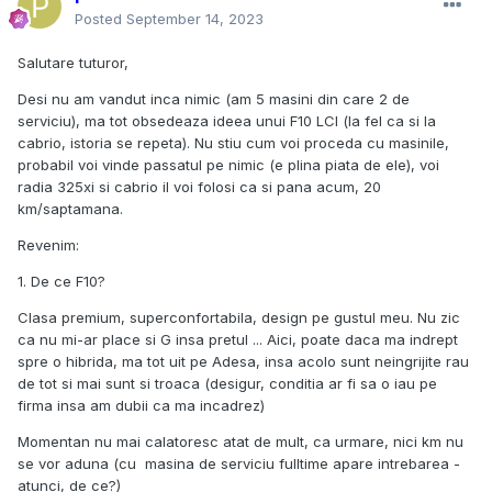
Posted
September 14, 2023
Salutare tuturor,
Desi nu am vandut inca nimic (am 5 masini din care 2 de
serviciu), ma tot obsedeaza ideea unui F10 LCI (la fel ca si la
cabrio, istoria se repeta). Nu stiu cum voi proceda cu masinile,
probabil voi vinde passatul pe nimic (e plina piata de ele), voi
radia 325xi si cabrio il voi folosi ca si pana acum, 20
km/saptamana.
Revenim:
1. De ce F10?
Clasa premium, superconfortabila, design pe gustul meu. Nu zic
ca nu mi-ar place si G insa pretul ... Aici, poate daca ma indrept
spre o hibrida, ma tot uit pe Adesa, insa acolo sunt neingrijite rau
de tot si mai sunt si troaca (desigur, conditia ar fi sa o iau pe
firma insa am dubii ca ma incadrez)
Momentan nu mai calatoresc atat de mult, ca urmare, nici km nu
se vor aduna (cu masina de serviciu fulltime apare intrebarea -
atunci, de ce?)