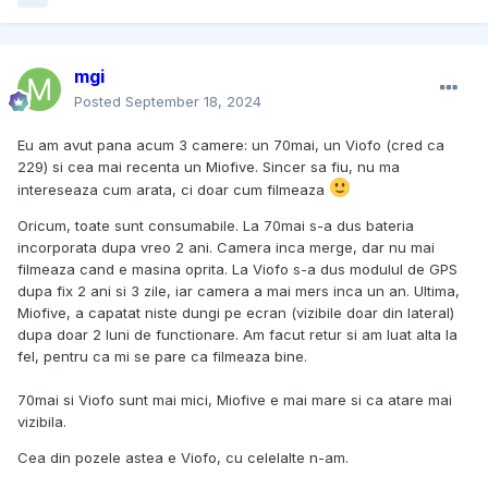
mgi
Posted
September 18, 2024
Eu am avut pana acum 3 camere: un 70mai, un Viofo (cred ca
229) si cea mai recenta un Miofive. Sincer sa fiu, nu ma
intereseaza cum arata, ci doar cum filmeaza
Oricum, toate sunt consumabile. La 70mai s-a dus bateria
incorporata dupa vreo 2 ani. Camera inca merge, dar nu mai
filmeaza cand e masina oprita. La Viofo s-a dus modulul de GPS
dupa fix 2 ani si 3 zile, iar camera a mai mers inca un an. Ultima,
Miofive, a capatat niste dungi pe ecran (vizibile doar din lateral)
dupa doar 2 luni de functionare. Am facut retur si am luat alta la
fel, pentru ca mi se pare ca filmeaza bine.
70mai si Viofo sunt mai mici, Miofive e mai mare si ca atare mai
vizibila.
Cea din pozele astea e Viofo, cu celelalte n-am.