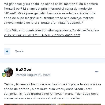
Mă gândesc și eu destul de serios să imi montez si eu o cameră
frontală pe F32 si am dat prin intermediul cuiva de modelele
FitCamX. Mi se pare genială chestia că se adaptează exact pe
ceea ce ai pe mașină si nu trebuie trase alte cablaje. Mai are
cineva modele de la ei și poate oferi niate feedback ?
https://fitcamx.com/collections/bmw/products/for-bmw-f-series-
x1-x2-x3-x4-x5-x6-1-2-3-4-5-6-7-series-dash-cam
Quote
BaXXon
Posted
August 21, 2025
Ciaina , filmeaza chiar bine noaptea si ce imi place la ea ca nu se
prinde de parbriz , o pot muta cum vreau, cand vreau , pret
derizoriu , isi face treaba bine! Am avut " brand " dar dupa ceva
vreme pateau ceva si m-am saturat sa arunc cu bani.