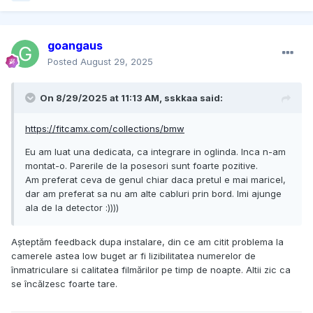
goangaus
Posted
August 29, 2025
On 8/29/2025 at 11:13 AM,
sskkaa
said:
https://fitcamx.com/collections/bmw
Eu am luat una dedicata, ca integrare in oglinda. Inca n-am
montat-o. Parerile de la posesori sunt foarte pozitive.
Am preferat ceva de genul chiar daca pretul e mai maricel,
dar am preferat sa nu am alte cabluri prin bord. Imi ajunge
ala de la detector :))))
Așteptăm feedback dupa instalare, din ce am citit problema la
camerele astea low buget ar fi lizibilitatea numerelor de
înmatriculare si calitatea filmărilor pe timp de noapte. Altii zic ca
se încălzesc foarte tare.