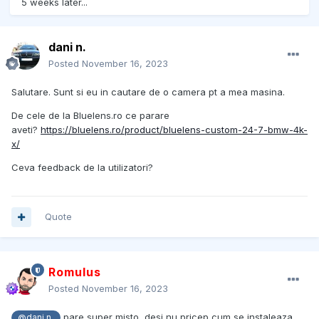
5 weeks later...
dani n.
Posted
November 16, 2023
Salutare. Sunt si eu in cautare de o camera pt a mea masina.
De cele de la Bluelens.ro ce parare
aveti?
https://bluelens.ro/product/bluelens-custom-24-7-bmw-4k-
x/
Ceva feedback de la utilizatori?
Quote
Romulus
Posted
November 16, 2023
pare super misto, desi nu pricep cum se instaleaza.
@dani n.