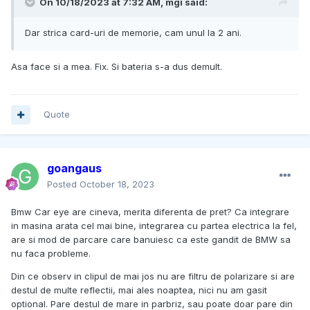
On 10/18/2023 at 7:32 AM,
mgi
said:
Dar strica card-uri de memorie, cam unul la 2 ani.
Asa face si a mea. Fix. Si bateria s-a dus demult.
Quote
goangaus
Posted
October 18, 2023
Bmw Car eye are cineva, merita diferenta de pret? Ca integrare
in masina arata cel mai bine, integrarea cu partea electrica la fel,
are si mod de parcare care banuiesc ca este gandit de BMW sa
nu faca probleme.
Din ce observ in clipul de mai jos nu are filtru de polarizare si are
destul de multe reflectii, mai ales noaptea, nici nu am gasit
optional. Pare destul de mare in parbriz, sau poate doar pare din