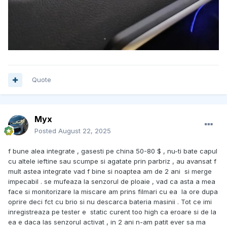
Quote
Myx
Posted
August 22, 2025
f bune alea integrate , gasesti pe china 50-80 $ , nu-ti bate capul
cu altele ieftine sau scumpe si agatate prin parbriz , au avansat f
mult astea integrate vad f bine si noaptea am de 2 ani si merge
impecabil . se mufeaza la senzorul de ploaie , vad ca asta a mea
face si monitorizare la miscare am prins filmari cu ea la ore dupa
oprire deci fct cu brio si nu descarca bateria masinii . Tot ce imi
inregistreaza pe tester e static curent too high ca eroare si de la
ea e daca las senzorul activat , in 2 ani n-am patit ever sa ma