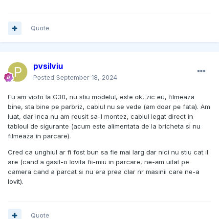
Quote
pvsilviu
Posted
September 18, 2024
Eu am viofo la G30, nu stiu modelul, este ok, zic eu, filmeaza
bine, sta bine pe parbriz, cablul nu se vede (am doar pe fata). Am
luat, dar inca nu am reusit sa-l montez, cablul legat direct in
tabloul de sigurante (acum este alimentata de la bricheta si nu
filmeaza in parcare).
Cred ca unghiul ar fi fost bun sa fie mai larg dar nici nu stiu cat il
are (cand a gasit-o lovita fii-miu in parcare, ne-am uitat pe
camera cand a parcat si nu era prea clar nr masinii care ne-a
lovit).
Quote