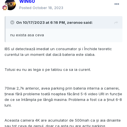
WIN60
Posted
October 18, 2023
On 10/17/2023 at 6:16 PM,
zeronoo
said:
nu exista asa ceva
IBS ul detectează imediat un consumator și i Închide teoretic
curentul la un moment dat dacă bateria este slaba.
Totusi eu nu as lega o pe tablou ca sa ia curent.
70mai 2,7k anterior, avea parking prin bateria interna a camerei,
țineai fără probleme toată noaptea făcând 5-6 video URI in funcție
de ce se întâmpla pe lângă masina. Problema a fost ca a ținut 6-8
luni.
Aceasta camera 4K are acumulator de 500mah ca și aia dinainte
sau tot ceva de genul, doar ca asta nu are activ parking