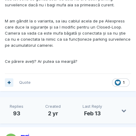
surveilence dacă nu i bagi mufa aia sa primească curent.
M am gândit la o varianta, sa iau cablul acela de pe Aliexpress
care duce la siguranțe și sa l modific pentru un Closed-Loop.
Camera sa vada ca este mufa băgată și conectata și sa nu știe
ca nu e conectata la nimic ca sa funcționeze parking surveilence
pe acumulatorul camerei.
Ce părere aveți? Ar putea sa meargă?
Quote
1
Replies
Created
Last Reply
93
2 yr
Feb 13