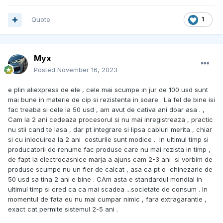
Quote
1
Myx
Posted
November 16, 2023
e plin aliexpress de ele , cele mai scumpe in jur de 100 usd sunt
mai bune in materie de cip si rezistenta in soare . La fel de bine isi
fac treaba si cele la 50 usd , am avut de cativa ani doar asa . ,
Cam la 2 ani cedeaza procesorul si nu mai inregistreaza , practic
nu stii cand te lasa , dar pt integrare si lipsa cabluri merita , chiar
si cu inlocuirea la 2 ani costurile sunt modice . In ultimul timp si
producatorii de renume fac produse care nu mai rezista in timp ,
de fapt la electrocasnice marja a ajuns cam 2-3 ani si vorbim de
produse scumpe nu un fier de calcat , asa ca pt o chinezarie de
50 usd sa tina 2 ani e bine . CAm asta e standardul mondial in
ultimul timp si cred ca ca mai scadea ...societate de consum . In
momentul de fata eu nu mai cumpar nimic , fara extragarantie ,
exact cat permite sistemul 2-5 ani .