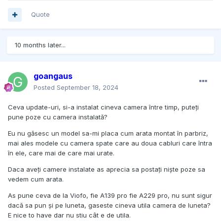
Quote
10 months later...
goangaus
Posted
September 18, 2024
Ceva update-uri, si-a instalat cineva camera între timp, puteți
pune poze cu camera instalată?
Eu nu găsesc un model sa-mi placa cum arata montat în parbriz,
mai ales modele cu camera spate care au doua cabluri care întra
în ele, care mai de care mai urate.
Daca aveți camere instalate as aprecia sa postați niște poze sa
vedem cum arata.
As pune ceva de la Viofo, fie A139 pro fie A229 pro, nu sunt sigur
dacă sa pun și pe luneta, gaseste cineva utila camera de luneta?
E nice to have dar nu stiu cât e de utila.