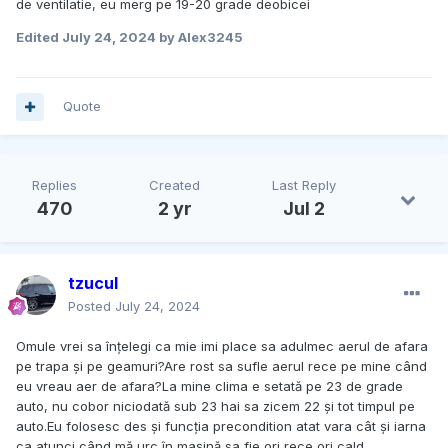
de ventilatie, eu merg pe 19-20 grade deobicei
Edited
July 24, 2024
by Alex3245
Quote
Replies
Created
Last Reply
470
2 yr
Jul 2
tzucul
Posted
July 24, 2024
Omule vrei sa înțelegi ca mie imi place sa adulmec aerul de afara
pe trapa și pe geamuri?Are rost sa sufle aerul rece pe mine când
eu vreau aer de afara?La mine clima e setată pe 23 de grade
auto, nu cobor niciodată sub 23 hai sa zicem 22 și tot timpul pe
auto.Eu folosesc des și funcția precondition atat vara cât și iarna
ca atunci când mă urc în mașină sa fie ori rece ori cald.