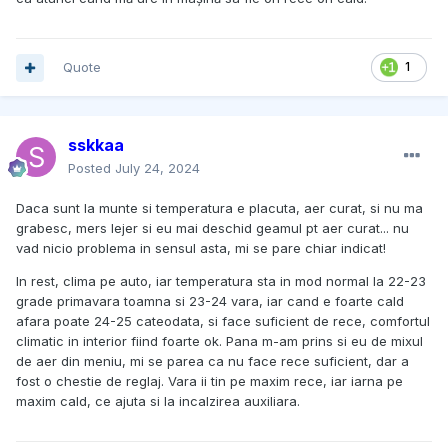
Quote
1
sskkaa
Posted
July 24, 2024
Daca sunt la munte si temperatura e placuta, aer curat, si nu ma
grabesc, mers lejer si eu mai deschid geamul pt aer curat... nu
vad nicio problema in sensul asta, mi se pare chiar indicat!
In rest, clima pe auto, iar temperatura sta in mod normal la 22-23
grade primavara toamna si 23-24 vara, iar cand e foarte cald
afara poate 24-25 cateodata, si face suficient de rece, comfortul
climatic in interior fiind foarte ok. Pana m-am prins si eu de mixul
de aer din meniu, mi se parea ca nu face rece suficient, dar a
fost o chestie de reglaj. Vara ii tin pe maxim rece, iar iarna pe
maxim cald, ce ajuta si la incalzirea auxiliara.