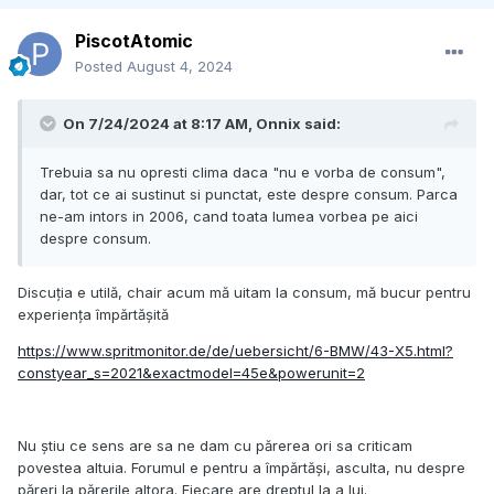
PiscotAtomic
Posted
August 4, 2024
On 7/24/2024 at 8:17 AM,
Onnix
said:
Trebuia sa nu opresti clima daca "nu e vorba de consum",
dar, tot ce ai sustinut si punctat, este despre consum. Parca
ne-am intors in 2006, cand toata lumea vorbea pe aici
despre consum.
Discuția e utilă, chair acum mă uitam la consum, mă bucur pentru
experiența împărtășită
https://www.spritmonitor.de/de/uebersicht/6-BMW/43-X5.html?
constyear_s=2021&exactmodel=45e&powerunit=2
Nu știu ce sens are sa ne dam cu părerea ori sa criticam
povestea altuia. Forumul e pentru a împărtăși, asculta, nu despre
păreri la părerile altora. Fiecare are dreptul la a lui.