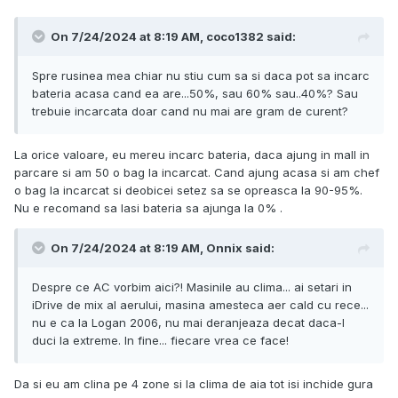
On 7/24/2024 at 8:19 AM,
coco1382
said:
Spre rusinea mea chiar nu stiu cum sa si daca pot sa incarc
bateria acasa cand ea are...50%, sau 60% sau..40%? Sau
trebuie incarcata doar cand nu mai are gram de curent?
La orice valoare, eu mereu incarc bateria, daca ajung in mall in
parcare si am 50 o bag la incarcat. Cand ajung acasa si am chef
o bag la incarcat si deobicei setez sa se opreasca la 90-95%.
Nu e recomand sa lasi bateria sa ajunga la 0% .
On 7/24/2024 at 8:19 AM,
Onnix
said:
Despre ce AC vorbim aici?! Masinile au clima... ai setari in
iDrive de mix al aerului, masina amesteca aer cald cu rece...
nu e ca la Logan 2006, nu mai deranjeaza decat daca-l
duci la extreme. In fine... fiecare vrea ce face!
Da si eu am clina pe 4 zone si la clima de aia tot isi inchide gura