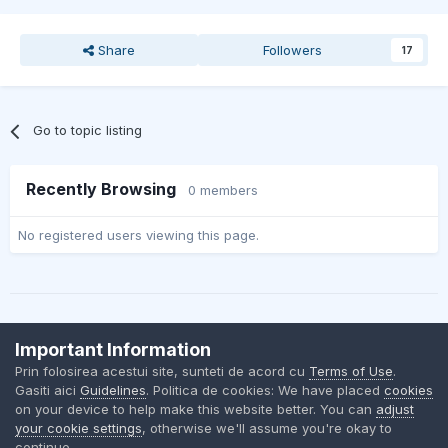
Share
Followers
17
Go to topic listing
Recently Browsing
0 members
No registered users viewing this page.
Important Information
Contact Us
Cookies
Prin folosirea acestui site, sunteti de acord cu
Terms of Use
.
BMW Club Romania
Gasiti aici
Guidelines
. Politica de cookies: We have placed
cookies
Powered by Invision Community
on your device to help make this website better. You can
adjust
your cookie settings
, otherwise we'll assume you're okay to
continue.