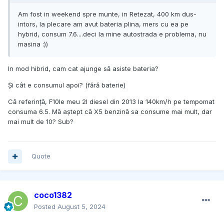
Am fost in weekend spre munte, in Retezat, 400 km dus-
intors, la plecare am avut bateria plina, mers cu ea pe
hybrid, consum 7.6....deci la mine autostrada e problema, nu
masina :))
In mod hibrid, cam cat ajunge să asiste bateria?
Și cât e consumul apoi? (fără baterie)
Că referință, F10le meu 2l diesel din 2013 la 140km/h pe tempomat
consuma 6.5. Mă aștept că X5 benzină sa consume mai mult, dar
mai mult de 10? Sub?
Quote
coco1382
Posted
August 5, 2024