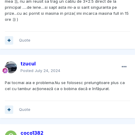
mea :)), nu am reusit sa trag un cablu de 3x2.5 direct de la
principal .....de lene....si sapt asta mi-a si sarit singuranta pe
prize...cu ac pornit si masina in priza( imi incarca masina full in 15
ore :)) )
Quote
tzucul
Posted
July 24, 2024
Pai tocmai aia e problema.Nu se folosesc prelungitoare plus ca
cel cu tambur acționează ca o bobina dacă e înfășurat.
Quote
coco1382