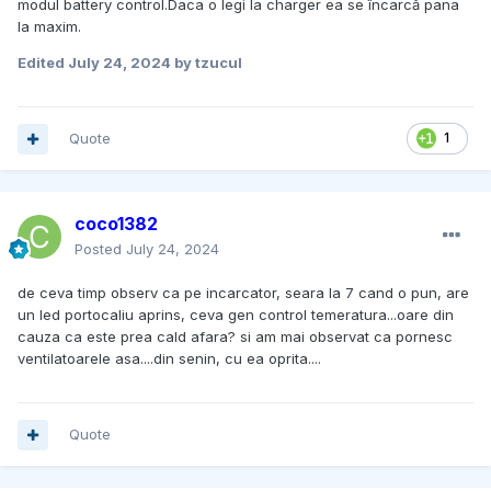
modul battery control.Daca o legi la charger ea se încarcă pana
la maxim.
Edited
July 24, 2024
by tzucul
Quote
1
coco1382
Posted
July 24, 2024
de ceva timp observ ca pe incarcator, seara la 7 cand o pun, are
un led portocaliu aprins, ceva gen control temeratura...oare din
cauza ca este prea cald afara? si am mai observat ca pornesc
ventilatoarele asa....din senin, cu ea oprita....
Quote