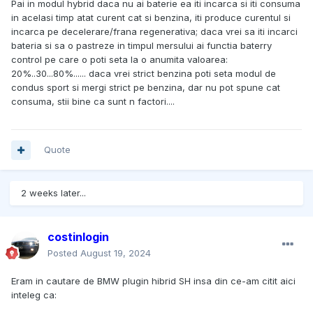
Pai in modul hybrid daca nu ai baterie ea iti incarca si iti consuma
in acelasi timp atat curent cat si benzina, iti produce curentul si
incarca pe decelerare/frana regenerativa; daca vrei sa iti incarci
bateria si sa o pastreze in timpul mersului ai functia baterry
control pe care o poti seta la o anumita valoarea:
20%..30...80%...... daca vrei strict benzina poti seta modul de
condus sport si mergi strict pe benzina, dar nu pot spune cat
consuma, stii bine ca sunt n factori....
Quote
2 weeks later...
costinlogin
Posted
August 19, 2024
Eram in cautare de BMW plugin hibrid SH insa din ce-am citit aici
inteleg ca: