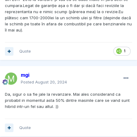
cumpara.Legat de garanție așa o fi dar și dacă faci reviziile la
reprezentanta nu e nimic scump (părerea mea) la o revizie.Eu
plătesc cam 1700-2000lei la un schimb ulei și filtre (depinde dacă
le schimb pe toate în afara de combustibil pe care benzinarele nu
îl mai au).
Quote
1
mgi
Posted
August 20, 2024
Da, sigur o sa fie jale la revanzare. Mai ales considerand ca
probabil in momentul asta 50% dintre masinile care se vand sunt
hibrid intr-un fel sau altul. :))
Quote