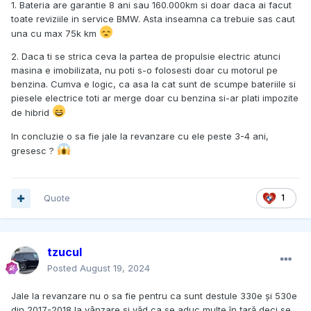
1. Bateria are garantie 8 ani sau 160.000km si doar daca ai facut
toate reviziile in service BMW. Asta inseamna ca trebuie sas caut
una cu max 75k km
2. Daca ti se strica ceva la partea de propulsie electric atunci
masina e imobilizata, nu poti s-o folosesti doar cu motorul pe
benzina. Cumva e logic, ca asa la cat sunt de scumpe bateriile si
piesele electrice toti ar merge doar cu benzina si-ar plati impozite
de hibrid
In concluzie o sa fie jale la revanzare cu ele peste 3-4 ani,
gresesc ?
Quote
1
tzucul
Posted
August 19, 2024
Jale la revanzare nu o sa fie pentru ca sunt destule 330e și 530e
din 2017-2018 la vânzare și văd ca se aduc multe în țară deci se