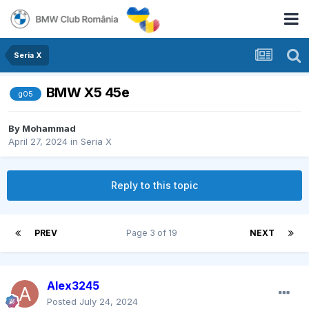
Seria X
BMW X5 45e
g05
By
Mohammad
April 27, 2024
in
Seria X
Reply to this topic
PREV
Page 3 of 19
NEXT
Alex3245
Posted
July 24, 2024