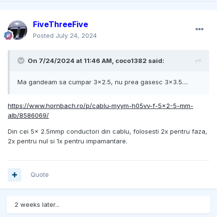
FiveThreeFive
Posted
July 24, 2024
On 7/24/2024 at 11:46 AM,
coco1382
said:
Ma gandeam sa cumpar 3x2.5, nu prea gasesc 3x3.5....
https://www.hornbach.ro/p/cablu-myym-h05vv-f-5x2-5-mm-
alb/8586069/
Din cei 5x 2.5mmp conductori din cablu, folosesti 2x pentru faza,
2x pentru nul si 1x pentru impamantare.
Quote
2 weeks later...