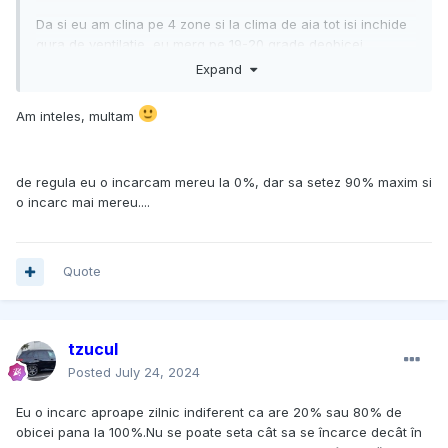
Da si eu am clina pe 4 zone si la clima de aia tot isi inchide
gura de ventilatie, eu merg pe 19-20 grade deobicei
Expand
Am inteles, multam
de regula eu o incarcam mereu la 0%, dar sa setez 90% maxim si
o incarc mai mereu....
Quote
tzucul
Posted
July 24, 2024
Eu o incarc aproape zilnic indiferent ca are 20% sau 80% de
obicei pana la 100%.Nu se poate seta cât sa se încarce decât în