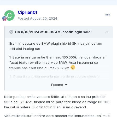
Ciprian01
Posted
August 20, 2024
On 8/19/2024 at 10:35 AM,
costinlogin
said:
Eram in cautare de BMW plugin hibrid SH insa din ce-am
citit aici inteleg ca:
1. Bateria are garantie 8 ani sau 160.000km si doar daca ai
facut toate reviziile in service BMW. Asta inseamna ca
trebuie sas caut una cu max 75k km
2. Daca ti se strica ceva la partea de propulsie electric
atunci masina e imobilizata, nu poti s-o folosesti doar cu
Expand
motorul pe benzina. Cumva e logic, ca asa la cat sunt de
scumpe bateriile si piesele electrice toti ar merge doar cu
Nicio panica, am la vanzare 545e-ul si dupa o sa iau probabil
benzina si-ar plati impozite de hibrid
550e sau x5 45e, fiindca mi se pare tare ideea de range 80-100
In concluzie o sa fie jale la revanzare cu ele peste 3-4 ani,
km cat si putere. Si o tin tot 2-3 ani si iar o revand.
gresesc ?
Vad multe plusuri, printre care acceleratie imbunatatita, cai multi