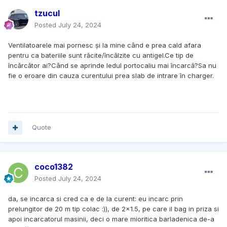
tzucul
Posted
July 24, 2024
Ventilatoarele mai pornesc și la mine când e prea cald afara
pentru ca bateriile sunt răcite/încălzite cu antigel.Ce tip de
încărcător ai?Când se aprinde ledul portocaliu mai încarcă?Sa nu
fie o eroare din cauza curentului prea slab de intrare în charger.
Quote
coco1382
Posted
July 24, 2024
da, se incarca si cred ca e de la curent: eu incarc prin
prelungitor de 20 m tip colac :)), de 2x1.5, pe care il bag in priza si
apoi incarcatorul masinii, deci o mare mioritica barladenica de-a