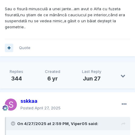
Sau o fisură minusculă a unei jante...am avut o Alfa cu fuzeta
fisurată,nu știam de ce mănâncă cauciucul pe interior,când era
suspendată nu se vedea nimic,a găsit o un băiat deștept la
geometrie..
Quote
Replies
Created
Last Reply
344
6 yr
Jun 27
sskkaa
Posted
April 27, 2025
On 4/27/2025 at 2:59 PM,
Viper05
said: