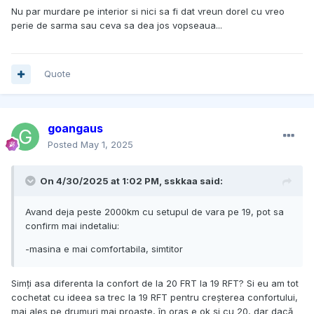
Nu par murdare pe interior si nici sa fi dat vreun dorel cu vreo
perie de sarma sau ceva sa dea jos vopseaua...
Quote
goangaus
Posted
May 1, 2025
On 4/30/2025 at 1:02 PM,
sskkaa
said:
Avand deja peste 2000km cu setupul de vara pe 19, pot sa
confirm mai indetaliu:
-masina e mai comfortabila, simtitor
Simți asa diferenta la confort de la 20 FRT la 19 RFT? Si eu am tot
cochetat cu ideea sa trec la 19 RFT pentru creșterea confortului,
mai ales pe drumuri mai proaste, în oraș e ok și cu 20, dar dacă