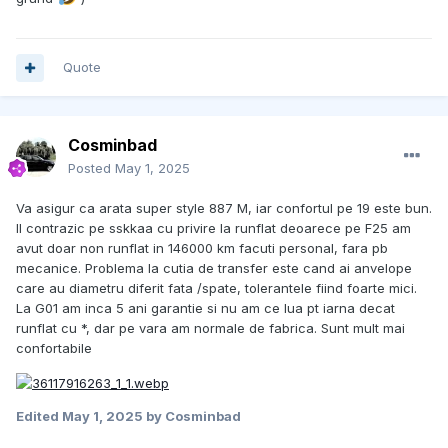
Quote
Cosminbad
Posted
May 1, 2025
Va asigur ca arata super style 887 M, iar confortul pe 19 este bun.
Il contrazic pe sskkaa cu privire la runflat deoarece pe F25 am
avut doar non runflat in 146000 km facuti personal, fara pb
mecanice. Problema la cutia de transfer este cand ai anvelope
care au diametru diferit fata /spate, tolerantele fiind foarte mici.
La G01 am inca 5 ani garantie si nu am ce lua pt iarna decat
runflat cu *, dar pe vara am normale de fabrica. Sunt mult mai
confortabile
Edited
May 1, 2025
by Cosminbad