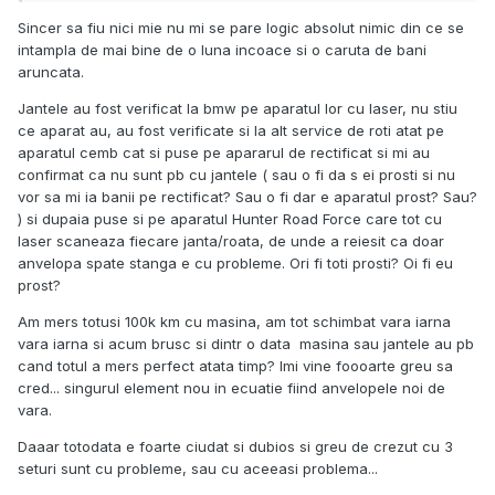
sunt foarte curios , ai incercat sa schimbi anvelopele spate
Sincer sa fiu nici mie nu mi se pare logic absolut nimic din ce se
intre ele sa vezi ce sa intampla? nu stiu de ce dar tind sa
intampla de mai bine de o luna incoace si o caruta de bani
cred ca de puneai anvelopa de pe stanga spate( cea cu
aruncata.
probleme) pe janta dreapta spate ar fi fost ok
Jantele au fost verificat la bmw pe aparatul lor cu laser, nu stiu
ce aparat au, au fost verificate si la alt service de roti atat pe
aparatul cemb cat si puse pe apararul de rectificat si mi au
confirmat ca nu sunt pb cu jantele ( sau o fi da s ei prosti si nu
vor sa mi ia banii pe rectificat? Sau o fi dar e aparatul prost? Sau?
) si dupaia puse si pe aparatul Hunter Road Force care tot cu
laser scaneaza fiecare janta/roata, de unde a reiesit ca doar
anvelopa spate stanga e cu probleme. Ori fi toti prosti? Oi fi eu
prost?
Am mers totusi 100k km cu masina, am tot schimbat vara iarna
vara iarna si acum brusc si dintr o data masina sau jantele au pb
cand totul a mers perfect atata timp? Imi vine foooarte greu sa
cred... singurul element nou in ecuatie fiind anvelopele noi de
vara.
Daaar totodata e foarte ciudat si dubios si greu de crezut cu 3
seturi sunt cu probleme, sau cu aceeasi problema...