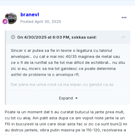
branevl
Posted
April 30, 2025
On 4/30/2025 at 6:03 PM,
sskkaa
said:
Sincer s ar putea sa fie in teorie o legatura cu talonul
anvelopei... cu cat e mai mic 40/35 maginea de metal sau
ce o fi de la runflat sa fie tot mai dificil de echilibrat... nu stiu
zic si eu, incerc sa ma tot gandesc ce poate determina
astfel de probleme la o anvelopa rft.
Dar pana ma urma cred ca ma impac cu gandul ca as
putea trai si cu setul de 19... pana la urma comfortul e
utilizat zilnic, pe cand pe partea dinamica ma mai pot
Expand
tempera si eu... mai dai din ele ( kmh pe curbe ) da le drecu
Poate la un moment dat ti au curatat butucul la jante prea mult,
cu tot cu aliaj. Am patit asta dupa ce am vopsit niste jante la un
f10 in bucuresti la unii care doar asta fac si zic ca sunt buni:)) mi
au distrus jantele, vibra putin masina pe la 110-120, rezolvarea a