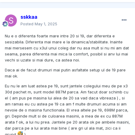
sskkaa
Posted
May 1, 2025
Nu e o diferenta foarte mare intre 20 si 19, dar diferenta e
sesizabila. Diferenta mai mare e la dinamica/stabilitate. Inainte
mai mersesem cu x3ul unui coleg dar nu asa mult si nu mi am dat
seama, parea diferenta mai mica la comfort, posibil si anv lui mai
vechi si uzate si mai dure, ca astea noi.
Daca ai de facut drumuri mai putin asfaltate setup ul de 19 pare
mai ok.
Eu nu le am luat astea pe 19, sunt jantele colegului meu de pe x3
30d pachet m, sunt model 887M parca. Am facut doar schimb cu
el ( am pus pe masina lui alea de 20 sa vad daca vibreaza ) , si
am ramas eu cu astea pe 19 ca am f multe drumuri acuma si am
nevoie de o masina functionala. El vrea altele pe 19, 698M parca,
gri. Depinde mult si de culoarea masinii, a mea de ex cu 887M
arata f ok, a lui nu prea. Jantele pe 20 arata ok pe ambele masini,
dar parca pe a lui arata mai bine ( are gri ul ala mat, zici ca ii
grund
)