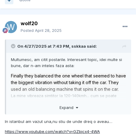
wolf20
Posted
April 28, 2025
On 4/27/2025 at 7:43 PM,
sskkaa
said:
Multumesc, am citit postarile. Interesant topic, idei multe si
bune, dar n-am inteles faza asta:
Finally they balanced the one wheel that seemed to have
the biggest vibration without taking it off the car. They
used an old balancing machine that spins it on the car.
La mine vibreaza simtitor la 120-140kmh... cum se poate
reproduce asta cu vreo masina de echilibrat si cu roata pe
Expand
masina? Nu prea imi dau seama
In Oradea nu are nimeni Hunter Road Force cu echilibrare
In istanbul am vazut una,nu stiu de unde dreq o aveau…
dinamica. Doar aparatul de echilibrat dinamic cu laser,
depsre care am scris, dar si asta face acelasi lucru, iti
https://www.youtube.com/watch?v=GZbjcx4-4WA