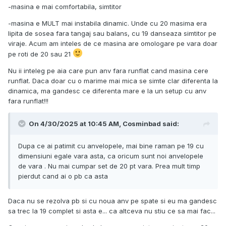
-masina e mai comfortabila, simtitor
-masina e MULT mai instabila dinamic. Unde cu 20 masima era
lipita de sosea fara tangaj sau balans, cu 19 danseaza simtitor pe
viraje. Acum am inteles de ce masina are omologare pe vara doar
pe roti de 20 sau 21
Nu ii inteleg pe aia care pun anv fara runflat cand masina cere
runflat. Daca doar cu o marime mai mica se simte clar diferenta la
dinamica, ma gandesc ce diferenta mare e la un setup cu anv
fara runflat!!!
On 4/30/2025 at 10:45 AM,
Cosminbad
said:
Dupa ce ai patimit cu anvelopele, mai bine raman pe 19 cu
dimensiuni egale vara asta, ca oricum sunt noi anvelopele
de vara . Nu mai cumpar set de 20 pt vara. Prea mult timp
pierdut cand ai o pb ca asta
Daca nu se rezolva pb si cu noua anv pe spate si eu ma gandesc
sa trec la 19 complet si asta e... ca altceva nu stiu ce sa mai fac...