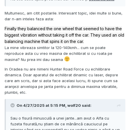
Multumesc, am citit postarile. Interesant topic, idei multe si bune,
dar n-am inteles faza asta:
Finally they balanced the one wheel that seemed to have the
biggest vibration without taking it off the car. They used an old
balancing machine that spins it on the car.
La mine vibreaza simtitor la 120-140kmh... cum se poate
reproduce asta cu vreo masina de echilibrat si cu roata pe
masina? Nu prea imi dau seama
In Oradea nu are nimeni Hunter Road Force cu echilibrare
dinamica. Doar aparatul de echilibrat dinamic cu laser, depsre
care am scris, dar si asta face acelasi lucru, iti spune cum sa
aranjezi anvelopa pe janta pentru a diminua maxima vibratiile,
plumbii, etc.
On 4/27/2025 at 5:15 PM,
wolf20
said:
Sau o fisură minusculă a unei jante...am avut o Alfa cu
fuzeta fisurată,nu știam de ce mănâncă cauciucul pe
interior,când era suspendată nu se vedea nimic,a găsit o un