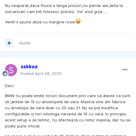
spune cum sa aranjezi anvelopa pe janta pentru a diminua
Nu neaparat,daca fisura e langa prezon,nu pierde aer,ăstia la
maxima vibratiile, plumbii, etc.
vulcanizari cam toti folosesc pistolul…tre’ avut grija….
Astia unde am fost ultimele dati sunt destul de destepti as
Ventil ii spune aluia cu margine rosie
putea zice, si au verificat fiecare janta... o fisura cred ca
duce si la scaderea presiunii in anvelopa/anvelope treptate
pe parcursul timpului, eu n-am avut probleme de genul... nu
exclud 100%, doar 99,99% posibilitatea asta...
Quote
sskkaa
Posted
April 28, 2025
Deci:
BMW nu poate emite niciun document prin care sa ateste ca sunt
ok jantele de 19 cu anvelopele de vara. Masina vine din fabrica
cu anvelope de vara doar cu 20 sau 21. Nu se pot modifica
configuratiile si nici omologa varianta de 19 cu vara. In principiu
acest setup e ok tehnic, nu afecteaza cu nimic masina, dar nu se
poate pune oficial.