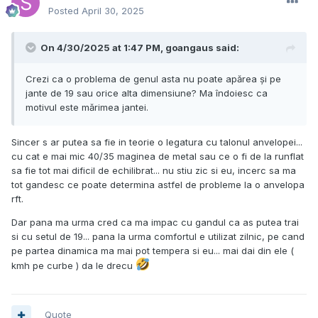
Posted
April 30, 2025
On 4/30/2025 at 1:47 PM,
goangaus
said:
Crezi ca o problema de genul asta nu poate apărea și pe
jante de 19 sau orice alta dimensiune? Ma îndoiesc ca
motivul este mărimea jantei.
Sincer s ar putea sa fie in teorie o legatura cu talonul anvelopei...
cu cat e mai mic 40/35 maginea de metal sau ce o fi de la runflat
sa fie tot mai dificil de echilibrat... nu stiu zic si eu, incerc sa ma
tot gandesc ce poate determina astfel de probleme la o anvelopa
rft.
Dar pana ma urma cred ca ma impac cu gandul ca as putea trai
si cu setul de 19... pana la urma comfortul e utilizat zilnic, pe cand
pe partea dinamica ma mai pot tempera si eu... mai dai din ele (
kmh pe curbe ) da le drecu
Quote