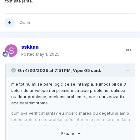
fost alte jante.
Quote
sskkaa
Posted
May 1, 2025
On 4/30/2025 at 7:51 PM,
Viper05
said:
mie tot nu mi se pare logic ce se intampla. e imposibil ca 3
seturi de anvelope noi premium sa aibe probleme, culmea
nu doar probleme, aceleasi probleme , care cauzeaza fix
aceleasi simptome.
cum s-a verificat janta? eu incerc marea cu degetul si am o
teorie.cred ca e o problema pe interior la janta care nu lasa
anvelopa sa se aseze perfect, sau deformeaza usor
anvelopa.
Expand