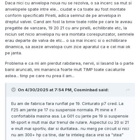
Daca nici cu anvelopa noua nu se rezolva, o sa incerc sa mut si
anvelopele spate intre ele... ciudat e ca toate au fost montate
conform specificatii Pirelli, adica semnul de pe anvelopa in
dreptul valvei. Cand am fost la bmw toate rotile pe care le aveau
pregatite de vanzare, 19 20 21 cu anv pirelli, echilibrate etc, la
niciun set nicio anvelopa nu era montata corespunzator, semnele
erau departe de valva de etc... o sa mai incerc si o echilibrare
dinamica, sa aseze anvelopa cum zice aparatul ca e cel mai ok
pe janta.
Problema e ca mi am pierdut rabdarea, nervii, si lasand la o parte
banii aruncati, imi mananca foarte mult TIMP toate cacaturile
astea... timp pe care nu prea il am...
On 4/30/2025 at 7:54 PM,
Cosminbad
said:
Eu am de fabrica fara runflat pe 19. Cinturato p7 cred. La
F25 am jante pe 17 cu suspensie normala. Pt mine e f
confortabila masina asa. La G01 cu jante pe 19 si suspensie
M-sport e mult mai dur trenul de rulare. Aspectul cu 20 si 21
e mult mai sportiv, dar si duritatea.. nu merg pe circuit si nici
nu am 300+ hp ca tine, dar te inteleg daca vrei sa “stea”