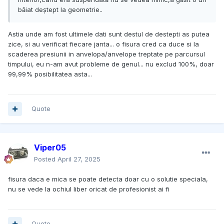
băiat deștept la geometrie..
Astia unde am fost ultimele dati sunt destul de destepti as putea
zice, si au verificat fiecare janta... o fisura cred ca duce si la
scaderea presiunii in anvelopa/anvelope treptate pe parcursul
timpului, eu n-am avut probleme de genul... nu exclud 100%, doar
99,99% posibilitatea asta...
Quote
Viper05
Posted
April 27, 2025
fisura daca e mica se poate detecta doar cu o solutie speciala,
nu se vede la ochiul liber oricat de profesionist ai fi
Quote