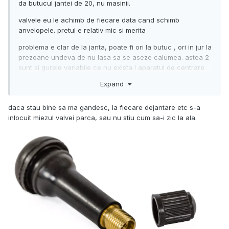
da butucul jantei de 20, nu masinii.
valvele eu le achimb de fiecare data cand schimb
anvelopele. pretul e relativ mic si merita
problema e clar de la janta, poate fi ori la butuc , ori in jur la
prezoane undeva de nu lasa sa se aseze calumea. astea 2
sunt si gurele variabile ce nu exista l aparatul de centrare
Expand
daca stau bine sa ma gandesc, la fiecare dejantare etc s-a
inlocuit miezul valvei parca, sau nu stiu cum sa-i zic la ala.