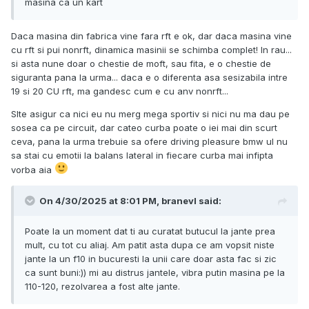
masina ca un kart
Daca masina din fabrica vine fara rft e ok, dar daca masina vine
cu rft si pui nonrft, dinamica masinii se schimba complet! In rau...
si asta nune doar o chestie de moft, sau fita, e o chestie de
siguranta pana la urma... daca e o diferenta asa sesizabila intre
19 si 20 CU rft, ma gandesc cum e cu anv nonrft...
Slte asigur ca nici eu nu merg mega sportiv si nici nu ma dau pe
sosea ca pe circuit, dar cateo curba poate o iei mai din scurt
ceva, pana la urma trebuie sa ofere driving pleasure bmw ul nu
sa stai cu emotii la balans lateral in fiecare curba mai infipta
vorba aia
On 4/30/2025 at 8:01 PM,
branevl
said:
Poate la un moment dat ti au curatat butucul la jante prea
mult, cu tot cu aliaj. Am patit asta dupa ce am vopsit niste
jante la un f10 in bucuresti la unii care doar asta fac si zic
ca sunt buni:)) mi au distrus jantele, vibra putin masina pe la
110-120, rezolvarea a fost alte jante.