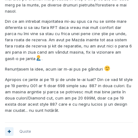
merg pe la munte, pe diverse drumuri pietruite/forestiere e mai
nasol.
Din ce am intrebat majoritatea mi-au spus ca nu se simte mare
diferenta si sa iau fara RFT daca vreau mai mult confort dar
parca nu îmi vine sa stau cu frica unei pene cine știe pe unde,
fara roata de rezerva. Am avut pe Mazda inainte tot asa sistem
fara roata de rezerva și kit de reparatie, nu am avut nici o pana 6
ani pana in ziua cand am vândut masina, fix la vizionare am
gasit-o pe janta
.
Renunțasem la idee, acum iar m-ai pus pe gânduri
Apropos ce jante ai pe 19 și de unde le-ai luat? Din ce vad M style
pe 19 pentru G01 ar fi doar 698 simple sau 887 in doua culori. Eu
am masina argintie și parca se potrivesc mult mai bine jante în
doua culori/Diamond cut, cum am pe 20 699M, doar ca pe 19
exista doar acest style 887 care e cu negru lucios și un design
mai ciudat... nu sunt hotărât.
Quote