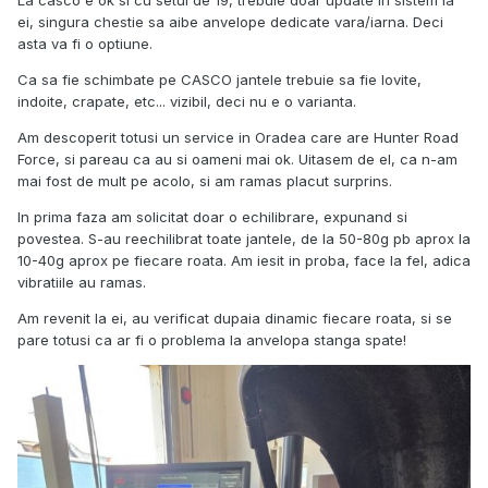
La casco e ok si cu setul de 19, trebuie doar update in sistem la
ei, singura chestie sa aibe anvelope dedicate vara/iarna. Deci
asta va fi o optiune.
Ca sa fie schimbate pe CASCO jantele trebuie sa fie lovite,
indoite, crapate, etc... vizibil, deci nu e o varianta.
Am descoperit totusi un service in Oradea care are Hunter Road
Force, si pareau ca au si oameni mai ok. Uitasem de el, ca n-am
mai fost de mult pe acolo, si am ramas placut surprins.
In prima faza am solicitat doar o echilibrare, expunand si
povestea. S-au reechilibrat toate jantele, de la 50-80g pb aprox la
10-40g aprox pe fiecare roata. Am iesit in proba, face la fel, adica
vibratiile au ramas.
Am revenit la ei, au verificat dupaia dinamic fiecare roata, si se
pare totusi ca ar fi o problema la anvelopa stanga spate!