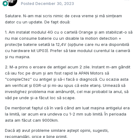
Posted
December 30, 2023
Salutare. N-am mai scris nimic de ceva vreme și mă simțeam
dator cu un update. De fapt două:
1. Am instalat modulul 4G cu o cartelă Orange și am stabilizat-o să
nu mai consume baterie cu un disable la motion detection +
protecție baterie setată la 12,4V (opțiune care nu era disponibilă
cu hardware kit UP03). Prefer să taie modulul curentul la cameră
și nu mașina.
2. M-a prins o eroare de antigel acum 2 zile. Instant m-am gândit
că iau foc pe drum și am fost rapid la APAN Motors să
"compleCtez" cu antigel și să-i facă o diagnoză. Cu ocazia asta
am verificat și EGR-ul și mi-au spus că este etanș. Urmează să
investighez problema mai amănunțit, cel mai probabil la anul, să
văd pe unde și-a făcut loc să scape.
De menționat faptul că în vară când am luat mașina antigelul era
la limită, iar acum era undeva cu 1-2 mm sub limită. În perioada
asta am făcut cam 9000km.
Dacă ați avut probleme similare aștept opinii, sugestii,
recomandări, orice e bine primit.