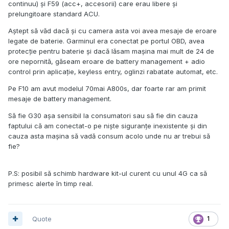
continuu) și F59 (acc+, accesorii) care erau libere și
prelungitoare standard ACU.
Aștept să văd dacă și cu camera asta voi avea mesaje de eroare
legate de baterie. Garminul era conectat pe portul OBD, avea
protecție pentru baterie și dacă lăsam mașina mai mult de 24 de
ore nepornită, găseam eroare de battery management + adio
control prin aplicație, keyless entry, oglinzi rabatate automat, etc.
Pe F10 am avut modelul 70mai A800s, dar foarte rar am primit
mesaje de battery management.
Să fie G30 așa sensibil la consumatori sau să fie din cauza
faptului că am conectat-o pe niște siguranțe inexistente și din
cauza asta mașina să vadă consum acolo unde nu ar trebui să
fie?
P.S: posibil să schimb hardware kit-ul curent cu unul 4G ca să
primesc alerte în timp real.
Quote
1