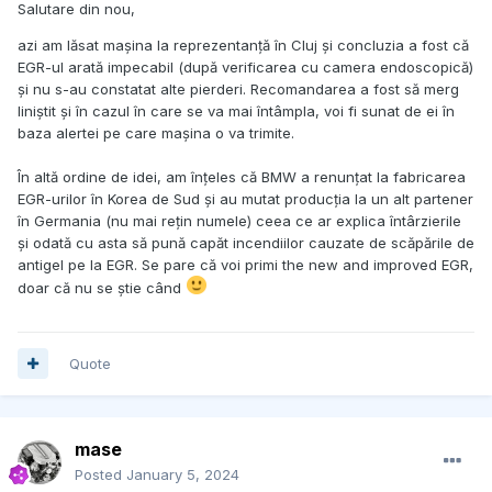
Salutare din nou,
azi am lăsat mașina la reprezentanță în Cluj și concluzia a fost că
EGR-ul arată impecabil (după verificarea cu camera endoscopică)
și nu s-au constatat alte pierderi. Recomandarea a fost să merg
liniștit și în cazul în care se va mai întâmpla, voi fi sunat de ei în
baza alertei pe care mașina o va trimite.
În altă ordine de idei, am înțeles că BMW a renunțat la fabricarea
EGR-urilor în Korea de Sud și au mutat producția la un alt partener
în Germania (nu mai rețin numele) ceea ce ar explica întârzierile
și odată cu asta să pună capăt incendiilor cauzate de scăpările de
antigel pe la EGR. Se pare că voi primi the new and improved EGR,
doar că nu se știe când
Quote
mase
Posted
January 5, 2024