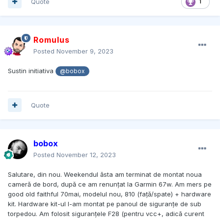
Quote
1
Romulus
Posted
November 9, 2023
Sustin initiativa
@bobox
Quote
bobox
Posted
November 12, 2023
Salutare, din nou. Weekendul ăsta am terminat de montat noua
cameră de bord, după ce am renunțat la Garmin 67w. Am mers pe
good old faithful 70mai, modelul nou, 810 (față/spate) + hardware
kit. Hardware kit-ul l-am montat pe panoul de siguranțe de sub
torpedou. Am folosit siguranțele F28 (pentru vcc+, adică curent