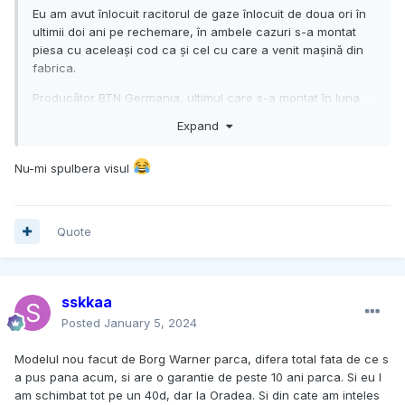
Eu am avut înlocuit racitorul de gaze înlocuit de doua ori în
ultimii doi ani pe rechemare, în ambele cazuri s-a montat
piesa cu aceleași cod ca și cel cu care a venit mașină din
fabrica.
Producător BTN Germania, ultimul care s-a montat în luna
Octombrie avea data de producție 22/09/2023....
Expand
Nu-mi spulbera visul
Quote
sskkaa
Posted
January 5, 2024
Modelul nou facut de Borg Warner parca, difera total fata de ce s
a pus pana acum, si are o garantie de peste 10 ani parca. Si eu l
am schimbat tot pe un 40d, dar la Oradea. Si din cate am inteles