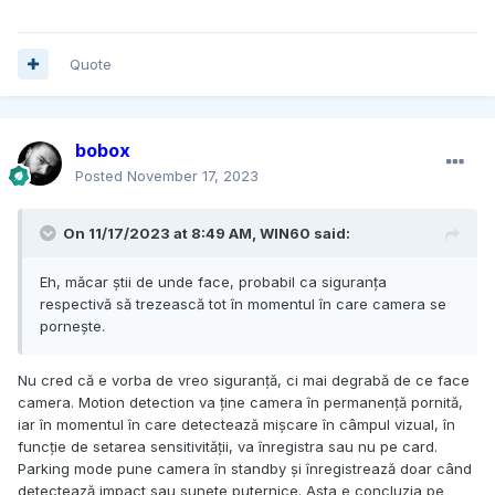
Quote
bobox
Posted
November 17, 2023
On 11/17/2023 at 8:49 AM,
WIN60
said:
Eh, măcar știi de unde face, probabil ca siguranța
respectivă să trezească tot în momentul în care camera se
pornește.
Nu cred că e vorba de vreo siguranță, ci mai degrabă de ce face
camera. Motion detection va ține camera în permanență pornită,
iar în momentul în care detectează mișcare în câmpul vizual, în
funcție de setarea sensitivității, va înregistra sau nu pe card.
Parking mode pune camera în standby și înregistrează doar când
detectează impact sau sunete puternice. Asta e concluzia pe