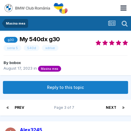
Masina mea
My 540dx g30
g30
seria 5
540d
xdrive
By
bobox
August 17, 2023
in
Masina mea
Reply to this topic
PREV
Page 3 of 7
NEXT
Alex3245