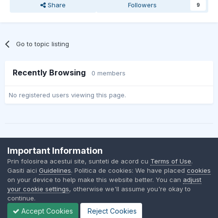
Share
Followers
9
Go to topic listing
Recently Browsing
0 members
No registered users viewing this page.
Important Information
Contact Us
Cookies
Prin folosirea acestui site, sunteti de acord cu
Terms of Use
.
BMW Club Romania
Gasiti aici
Guidelines
. Politica de cookies: We have placed
cookies
Powered by Invision Community
on your device to help make this website better. You can
adjust
your cookie settings
, otherwise we'll assume you're okay to
continue.
Accept Cookies
Reject Cookies