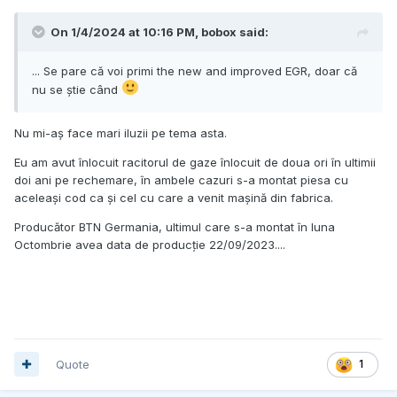
On 1/4/2024 at 10:16 PM,
bobox
said:
... Se pare că voi primi the new and improved EGR, doar că
nu se știe când
Nu mi-aș face mari iluzii pe tema asta.
Eu am avut înlocuit racitorul de gaze înlocuit de doua ori în ultimii
doi ani pe rechemare, în ambele cazuri s-a montat piesa cu
aceleași cod ca și cel cu care a venit mașină din fabrica.
Producător BTN Germania, ultimul care s-a montat în luna
Octombrie avea data de producție 22/09/2023....
Quote
1