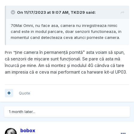
On 11/17/2023 at 9:07 AM,
TKD29
said:
70Mai Omni, nu face asa, camera nu inregistreaza nimic
cand este in modul parcare, doar senzorii functioneaza, in
momentul cand detecteaza ceva atunci porneste camera.
ține camera în permanență pornită" asta voiam să spun,
Prin "
că senzorii de mișcare sunt funcționali. Se pare că asta mă
încurcă pe mine. Am să montez și modulul 4G cândva că tare
am impresia că e ceva mai performant ca harware kit-ul UP03.
Quote
1 month later...
bobox