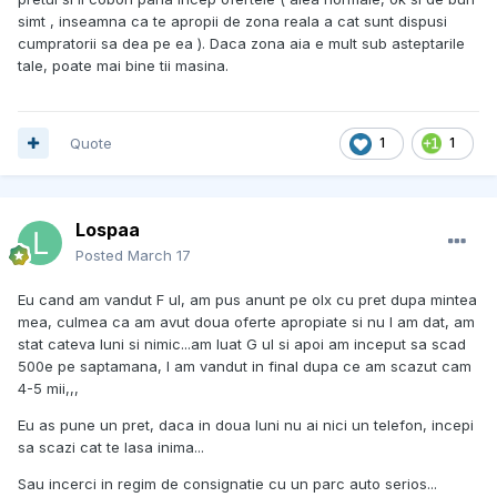
simt , inseamna ca te apropii de zona reala a cat sunt dispusi
cumpratorii sa dea pe ea ). Daca zona aia e mult sub asteptarile
tale, poate mai bine tii masina.
Quote
1
1
Lospaa
Posted
March 17
Eu cand am vandut F ul, am pus anunt pe olx cu pret dupa mintea
mea, culmea ca am avut doua oferte apropiate si nu l am dat, am
stat cateva luni si nimic...am luat G ul si apoi am inceput sa scad
500e pe saptamana, l am vandut in final dupa ce am scazut cam
4-5 mii,,,
Eu as pune un pret, daca in doua luni nu ai nici un telefon, incepi
sa scazi cat te lasa inima...
Sau incerci in regim de consignatie cu un parc auto serios...