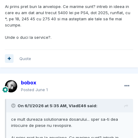
Ai prins pret bun la anvelope. Ce marime sunt? intreb in ideea in
care eu am dat anul trecut 5400 lei pe PS4, dot 2025, runflat, cu
*, pe 18, 245 45 cu 275 40 si ma asteptam ale tale sa fie mai
scumpe.
Unde o duci la service?.
Quote
bobox
Posted
June 1
On 6/1/2026 at 5:35 AM,
VladE46
said:
ce mult dureaza solutionarea dosarului... sper sa-ti dea
inlocuire de piese nu revopsire.
Ai prins pret bun la anvelope. Ce marime sunt? intreb in