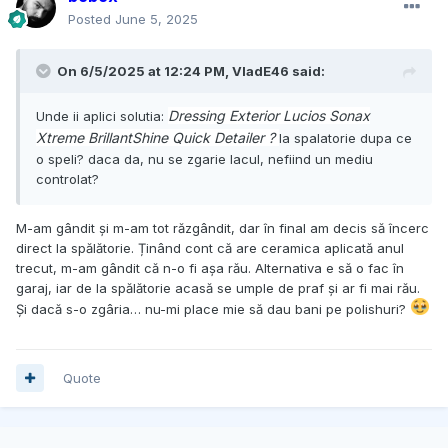
Posted
June 5, 2025
On 6/5/2025 at 12:24 PM,
VladE46
said:
Dressing Exterior Lucios Sonax
Unde ii aplici solutia:
Xtreme BrillantShine Quick Detailer ?
la spalatorie dupa ce
o speli? daca da, nu se zgarie lacul, nefiind un mediu
controlat?
M-am gândit și m-am tot răzgândit, dar în final am decis să încerc
direct la spălătorie. Ținând cont că are ceramica aplicată anul
trecut, m-am gândit că n-o fi așa rău. Alternativa e să o fac în
garaj, iar de la spălătorie acasă se umple de praf și ar fi mai rău.
Și dacă s-o zgâria… nu-mi place mie să dau bani pe polishuri?
Quote