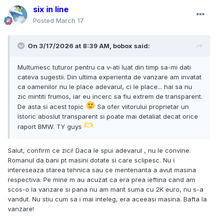
six in line
Posted
March 17
On 3/17/2026 at 8:39 AM,
bobox
said:
Multumesc tuturor pentru ca v-ati luat din timp sa-mi dati
cateva sugestii. Din ultima experienta de vanzare am invatat
ca oamenilor nu le place adevarul, ci le place... hai sa nu
zic mintiti frumos, iar eu incerc sa fiu extrem de transparent.
De asta si acest topic
Sa ofer viitorului proprietar un
istoric aboslut transparent si poate mai detaliat decat orice
raport BMW. TY guys
Salut, confirm ce zici! Daca le spui adevarul , nu le convine.
Romanul da bani pt masini dotate si care sclipesc. Nu i
intereseaza starea tehnica sau ce mentenanta a avut masina
respectiva. Pe mine m au acuzat ca era prea ieftina cand am
scos-o la vanzare si pana nu am marit suma cu 2K euro, nu s-a
vandut. Nu stiu cum sa i mai inteleg, era aceeasi masina. Bafta la
vanzare!