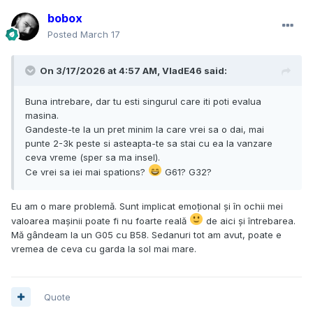
bobox
Posted
March 17
On 3/17/2026 at 4:57 AM,
VladE46
said:
Buna intrebare, dar tu esti singurul care iti poti evalua
masina.
Gandeste-te la un pret minim la care vrei sa o dai, mai
punte 2-3k peste si asteapta-te sa stai cu ea la vanzare
ceva vreme (sper sa ma insel).
Ce vrei sa iei mai spations?
G61? G32?
Eu am o mare problemă. Sunt implicat emoțional și în ochii mei
valoarea mașinii poate fi nu foarte reală
de aici și întrebarea.
Mă gândeam la un G05 cu B58. Sedanuri tot am avut, poate e
vremea de ceva cu garda la sol mai mare.
Quote