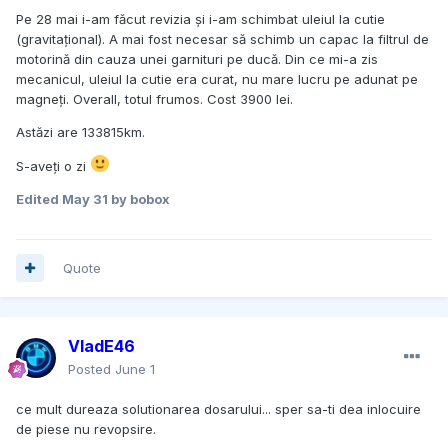
Pe 28 mai i-am făcut revizia și i-am schimbat uleiul la cutie
(gravitațional). A mai fost necesar să schimb un capac la filtrul de
motorină din cauza unei garnituri pe ducă. Din ce mi-a zis
mecanicul, uleiul la cutie era curat, nu mare lucru pe adunat pe
magneți. Overall, totul frumos. Cost 3900 lei.
Astăzi are 133815km.
S-aveți o zi
Edited
May 31
by bobox
Quote
VladE46
Posted
June 1
ce mult dureaza solutionarea dosarului... sper sa-ti dea inlocuire
de piese nu revopsire.