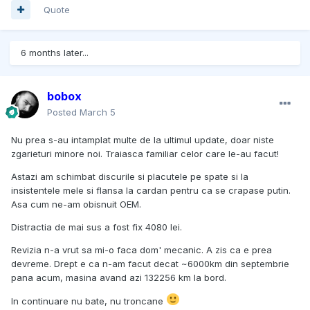
Quote
6 months later...
bobox
Posted
March 5
Nu prea s-au intamplat multe de la ultimul update, doar niste
zgarieturi minore noi. Traiasca familiar celor care le-au facut!
Astazi am schimbat discurile si placutele pe spate si la
insistentele mele si flansa la cardan pentru ca se crapase putin.
Asa cum ne-am obisnuit OEM.
Distractia de mai sus a fost fix 4080 lei.
Revizia n-a vrut sa mi-o faca dom' mecanic. A zis ca e prea
devreme. Drept e ca n-am facut decat ~6000km din septembrie
pana acum, masina avand azi 132256 km la bord.
In continuare nu bate, nu troncane