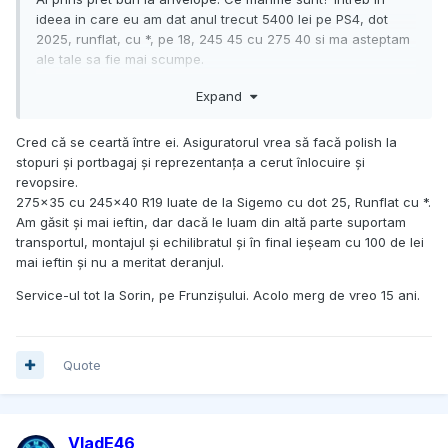
ideea in care eu am dat anul trecut 5400 lei pe PS4, dot
2025, runflat, cu *, pe 18, 245 45 cu 275 40 si ma asteptam
ale tale sa fie mai scumpe.
Expand
Unde o duci la service?.
Cred că se ceartă între ei. Asiguratorul vrea să facă polish la
stopuri și portbagaj și reprezentanța a cerut înlocuire și
revopsire.
275x35 cu 245x40 R19 luate de la Sigemo cu dot 25, Runflat cu *.
Am găsit și mai ieftin, dar dacă le luam din altă parte suportam
transportul, montajul și echilibratul și în final ieșeam cu 100 de lei
mai ieftin și nu a meritat deranjul.
Service-ul tot la Sorin, pe Frunzișului. Acolo merg de vreo 15 ani.
Quote
VladE46