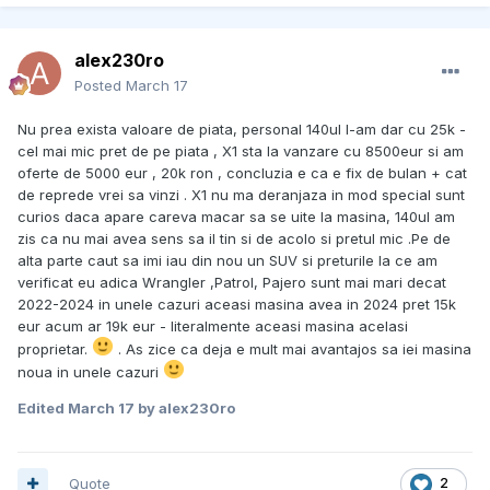
alex230ro
Posted
March 17
Nu prea exista valoare de piata, personal 140ul l-am dar cu 25k -
cel mai mic pret de pe piata , X1 sta la vanzare cu 8500eur si am
oferte de 5000 eur , 20k ron , concluzia e ca e fix de bulan + cat
de reprede vrei sa vinzi . X1 nu ma deranjaza in mod special sunt
curios daca apare careva macar sa se uite la masina, 140ul am
zis ca nu mai avea sens sa il tin si de acolo si pretul mic .Pe de
alta parte caut sa imi iau din nou un SUV si preturile la ce am
verificat eu adica Wrangler ,Patrol, Pajero sunt mai mari decat
2022-2024 in unele cazuri aceasi masina avea in 2024 pret 15k
eur acum ar 19k eur - literalmente aceasi masina acelasi
proprietar.
. As zice ca deja e mult mai avantajos sa iei masina
noua in unele cazuri
Edited
March 17
by alex230ro
Quote
2