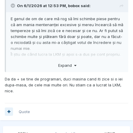
On 6/1/2026 at 12:53 PM,
bobox
said:
E genul de om de care mă rog să îmi schimbe piese pentru
că am mania mentenanței excesive și mereu încearcă să mă
tempereze și să îmi zică ce e necesar și ce nu. Ar fi putut să
schimbe multe și plăteam fără doar și poate, dar nu a făcut-
o niciodată și cu asta mi-a câștigat votul de încredere și nu
numai mie.
Îl știu de când lucra la LKM și apoi s-a dus pe cont propriu.
Să fie vreo 15 ani de când tot merg la el.
Expand
Da da + se tine de programari, duci masina cand iti zice si o iei
dupa-masa, de cele mai multe ori. Nu stiam ca a lucrat la LKM,
nice.
Quote