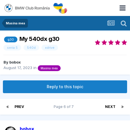
Masina mea
My 540dx g30
g30
seria 5
540d
xdrive
By
bobox
August 17, 2023
in
Masina mea
Reply to this topic
PREV
Page 6 of 7
NEXT
bobox