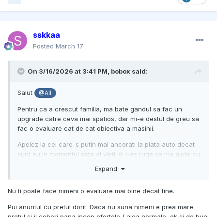
sskkaa
Posted
March 17
On 3/16/2026 at 3:41 PM,
bobox
said:
Salut
@All
Pentru ca a crescut familia, ma bate gandul sa fac un
upgrade catre ceva mai spatios, dar mi-e destul de greu sa
fac o evaluare cat de cat obiectiva a masinii.
Apelez la cei care-s putin mai ancorati la piata auto decat
sunt eu in momentul asta al vietii si i-as ruga sa ma ajute cu
o valoare estimativa, macar bazata pe optiunile din
Expand
descrierea topicului. La ultima cautare n-am gasit nimic
asemanator la vanzare, macar sa-mi creionez un pret.
Nu ti poate face nimeni o evaluare mai bine decat tine.
Pui anuntul cu pretul dorit. Daca nu suna nimeni e prea mare
Multumesc anticipat.
pretul si il cobori pana incep ofertele ( alea normale, ok si de bun