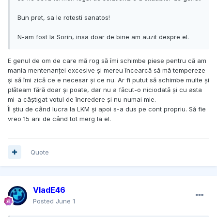
Bun pret, sa le rotesti sanatos!
N-am fost la Sorin, insa doar de bine am auzit despre el.
E genul de om de care mă rog să îmi schimbe piese pentru că am
mania mentenanței excesive și mereu încearcă să mă tempereze
și să îmi zică ce e necesar și ce nu. Ar fi putut să schimbe multe și
plăteam fără doar și poate, dar nu a făcut-o niciodată și cu asta
mi-a câștigat votul de încredere și nu numai mie.
Îl știu de când lucra la LKM și apoi s-a dus pe cont propriu. Să fie
vreo 15 ani de când tot merg la el.
Quote
VladE46
Posted
June 1