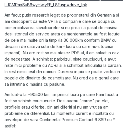
LJGMPaxSuB6wyHwIyFE_L8?usp=drive_link
Am facut putin research legat de proprietarul din Germania si
am descoperit ca este VP la o companie care se ocupa cu
comercializarea stivuitoarelor si nu prea i-a pasat de masina,
desi istoricul de service arata ca mentenantele au fost facute
de cele mai multe ori la timp (la 30 000km conform BMW cu
depasiri de cateva sute de km - lucru cu care nu-s tocmai
impacat). Nu are rost sa mai atasez PDF-ul, il am salvat in caz
de necesitate. A schimbat parbrizul, niste cauciucuri, a avut
niste mici probleme cu AC-ul si a schimbat articulatia la cardan.
In rest nimic iesit din comun. Durerea in pix se poate vedea in
pozele de dinainte de cosmetizare. Nu cred ca e genul care
sa intretina o masina cu pasiune.
Am luat-o la ~90500 km, iar primul lucru pe care l-am facut a
fost sa schimb cauciucurile. Desi aveau "carne" pe ele,
profilele erau diferite, din ani diferiti si nu am vrut sa am
probleme de diferential. La momentul curent e incaltata cu
anvelope de vara Continental Premium Contact 6 SSR cu *
astfel: