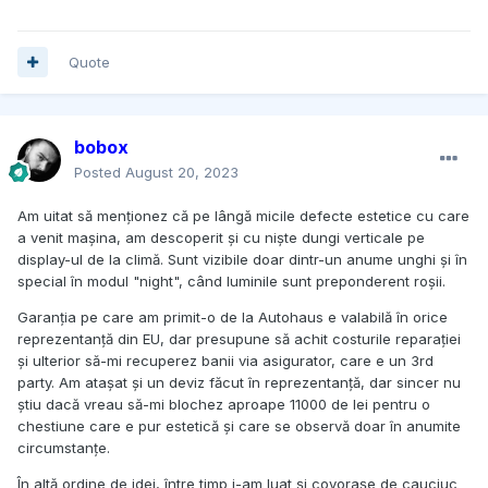
Quote
bobox
Posted
August 20, 2023
Am uitat să menționez că pe lângă micile defecte estetice cu care
a venit mașina, am descoperit și cu niște dungi verticale pe
display-ul de la climă. Sunt vizibile doar dintr-un anume unghi și în
special în modul "night", când luminile sunt preponderent roșii.
Garanția pe care am primit-o de la Autohaus e valabilă în orice
reprezentanță din EU, dar presupune să achit costurile reparației
și ulterior să-mi recuperez banii via asigurator, care e un 3rd
party. Am atașat și un deviz făcut în reprezentanță, dar sincer nu
știu dacă vreau să-mi blochez aproape 11000 de lei pentru o
chestiune care e pur estetică și care se observă doar în anumite
circumstanțe.
În altă ordine de idei, între timp i-am luat și covorașe de cauciuc