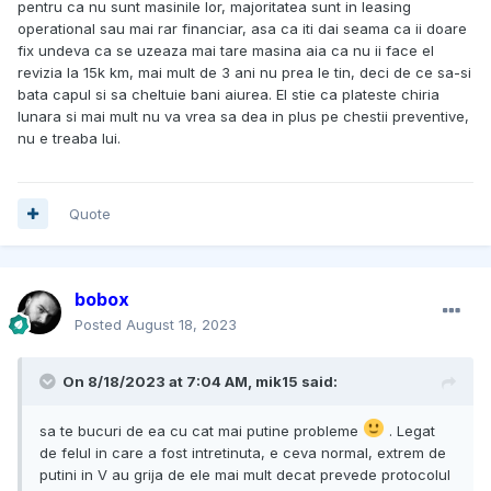
pentru ca nu sunt masinile lor, majoritatea sunt in leasing
operational sau mai rar financiar, asa ca iti dai seama ca ii doare
fix undeva ca se uzeaza mai tare masina aia ca nu ii face el
revizia la 15k km, mai mult de 3 ani nu prea le tin, deci de ce sa-si
bata capul si sa cheltuie bani aiurea. El stie ca plateste chiria
lunara si mai mult nu va vrea sa dea in plus pe chestii preventive,
nu e treaba lui.
Quote
bobox
Posted
August 18, 2023
On 8/18/2023 at 7:04 AM,
mik15
said:
sa te bucuri de ea cu cat mai putine probleme
. Legat
de felul in care a fost intretinuta, e ceva normal, extrem de
putini in V au grija de ele mai mult decat prevede protocolul