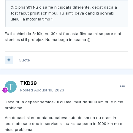
@Ciprian01 Nu o sa fie niciodata diferente, decat daca a
fost facut prost schimbul. Tu simti ceva cand iti schimbi
uleiul la motor la timp ?
Eu il schimb la 8-10k, nu 30k si fac asta fiindca mi se pare mai
silentios si il protejez. Nu ma baga in seama :))
Quote
TKD29
Posted
August 19, 2023
Daca nu a depasit service-ul cu mai mult de 1000 km nu e nicio
problema.
Am depasit si eu odata cu cateva sute de km ca nu eram in
localitate sa o duc in service si-au zis ca pana in 1000 km nu e
nicio problema.