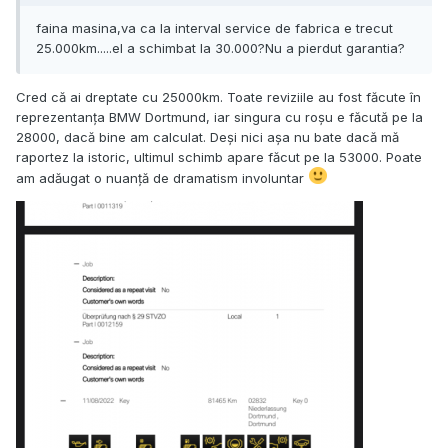
faina masina,va ca la interval service de fabrica e trecut
25.000km.....el a schimbat la 30.000?Nu a pierdut garantia?
Cred că ai dreptate cu 25000km. Toate reviziile au fost făcute în
reprezentanța BMW Dortmund, iar singura cu roșu e făcută pe la
28000, dacă bine am calculat. Deși nici așa nu bate dacă mă
raportez la istoric, ultimul schimb apare făcut pe la 53000. Poate
am adăugat o nuanță de dramatism involuntar