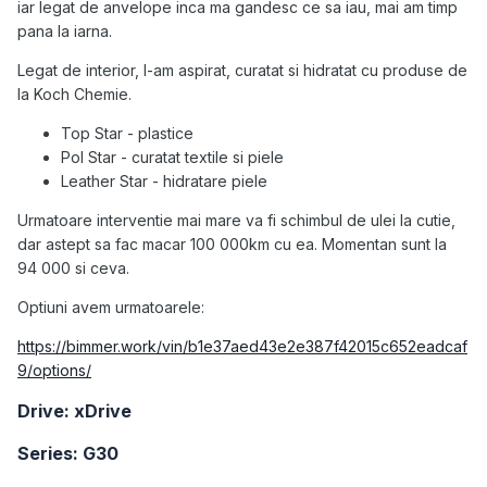
iar legat de anvelope inca ma gandesc ce sa iau, mai am timp
pana la iarna.
Legat de interior, l-am aspirat, curatat si hidratat cu produse de
la Koch Chemie.
Top Star - plastice
Pol Star - curatat textile si piele
Leather Star - hidratare piele
Urmatoare interventie mai mare va fi schimbul de ulei la cutie,
dar astept sa fac macar 100 000km cu ea. Momentan sunt la
94 000 si ceva.
Optiuni avem urmatoarele:
https://bimmer.work/vin/b1e37aed43e2e387f42015c652eadcaf
9/options/
Drive: xDrive
Series: G30