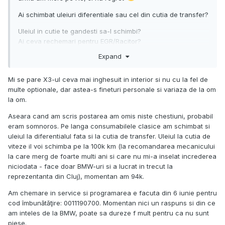
Ai schimbat uleiuri diferentiale sau cel din cutia de transfer?
Uleiul in cutie te gandesti sa-l schimbi?
Ai ceva rechemari pentru EGR/Racitor?
Expand
Mi se pare X3-ul ceva mai inghesuit in interior si nu cu la fel de
multe optionale, dar astea-s fineturi personale si variaza de la om
la om.
Aseara cand am scris postarea am omis niste chestiuni, probabil
eram somnoros. Pe langa consumabilele clasice am schimbat si
uleiul la diferentialul fata si la cutia de transfer. Uleiul la cutia de
viteze il voi schimba pe la 100k km (la recomandarea mecanicului
la care merg de foarte multi ani si care nu mi-a inselat increderea
niciodata - face doar BMW-uri si a lucrat in trecut la
reprezentanta din Cluj), momentan am 94k.
Am chemare in service si programarea e facuta din 6 iunie pentru
cod îmbunătăţire: 0011190700. Momentan nici un raspuns si din ce
am inteles de la BMW, poate sa dureze f mult pentru ca nu sunt
piese.