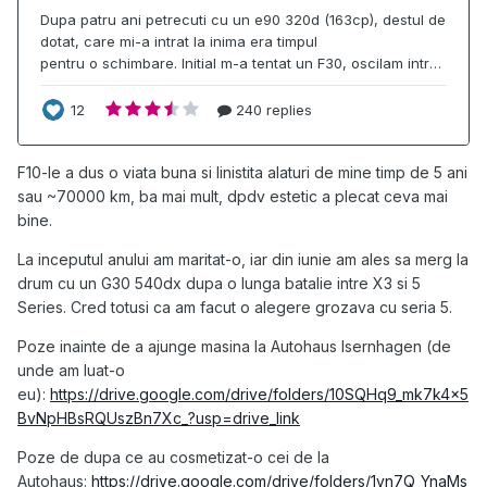
F10-le a dus o viata buna si linistita alaturi de mine timp de 5 ani
sau ~70000 km, ba mai mult, dpdv estetic a plecat ceva mai
bine.
La inceputul anului am maritat-o, iar din iunie am ales sa merg la
drum cu un G30 540dx dupa o lunga batalie intre X3 si 5
Series. Cred totusi ca am facut o alegere grozava cu seria 5.
Poze inainte de a ajunge masina la Autohaus Isernhagen (de
unde am luat-o
eu):
https://drive.google.com/drive/folders/10SQHq9_mk7k4x5
BvNpHBsRQUszBn7Xc_?usp=drive_link
Poze de dupa ce au cosmetizat-o cei de la
Autohaus:
https://drive.google.com/drive/folders/1yn7Q_YnaMs