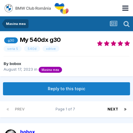
Masina mea
My 540dx g30
g30
seria 5
540d
xdrive
By
bobox
August 17, 2023
in
Masina mea
Reply to this topic
PREV
Page 1 of 7
NEXT
bobox