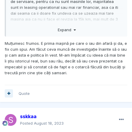
de servisare, pentru ca nu sunt masinile lor, majoritatea
sunt in leasing operational sau mai rar financiar, asa ca iti
dai seama ca ii doare fix undeva ca se uzeaza mai tare
masina aia ca nu ii face el revizia la 15k km, mai mult de 3
ani nu prea le tin, deci de ce sa-si bata capul si sa cheltuie
Expand
bani aiurea. El stie ca plateste chiria lunara si mai mult nu va
vrea sa dea in plus pe chestii preventive, nu e treaba lui.
Mulțumesc frumos. E prima mașină pe care o iau din afară și da, e
fix cum spui. Am făcut ceva muncă de investigație înainte să o iau
și cam asta e politica în vest. M-am împăcat cu ideea că mai bine
îi știu istoricul real, bun sau rău, decât să iau ceva prezentat ca
impecabil și să constat că de fapt e o cotarcă făcută din bucăți și
trecută prin cine știe câți samsari.
Quote
sskkaa
Posted
August 18, 2023