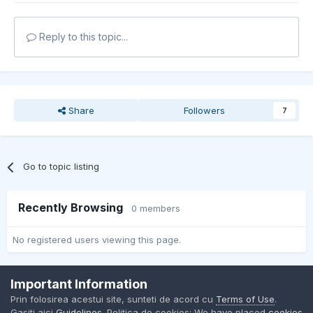
Reply to this topic...
Share
Followers
7
Go to topic listing
Recently Browsing
0 members
No registered users viewing this page.
Important Information
Contact Us
Cookies
Prin folosirea acestui site, sunteti de acord cu
Terms of Use
.
BMW Club Romania
Gasiti aici
Guidelines
. Politica de cookies: We have placed
cookies