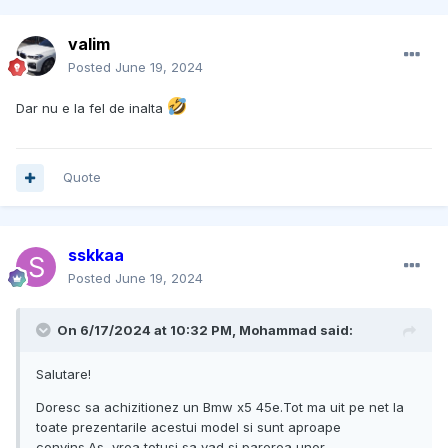
valim
Posted
June 19, 2024
Dar nu e la fel de inalta
Quote
sskkaa
Posted
June 19, 2024
On 6/17/2024 at 10:32 PM,
Mohammad
said:
Salutare!
Doresc sa achizitionez un Bmw x5 45e.Tot ma uit pe net la
toate prezentarile acestui model si sunt aproape
convins.As vrea totusi sa vad si parerea unor