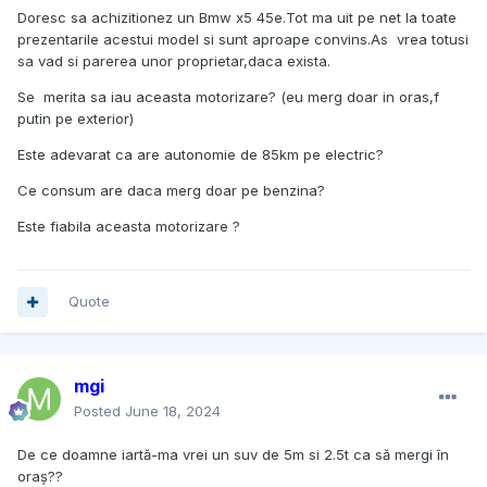
Doresc sa achizitionez un Bmw x5 45e.Tot ma uit pe net la toate
prezentarile acestui model si sunt aproape convins.As vrea totusi
sa vad si parerea unor proprietar,daca exista.
Se merita sa iau aceasta motorizare? (eu merg doar in oras,f
putin pe exterior)
Este adevarat ca are autonomie de 85km pe electric?
Ce consum are daca merg doar pe benzina?
Este fiabila aceasta motorizare ?
Quote
mgi
Posted
June 18, 2024
De ce doamne iartă-ma vrei un suv de 5m si 2.5t ca să mergi în
oraș??