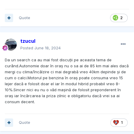
Quote
2
tzucul
Posted
June 18, 2024
Da un search ca au mai fost discuții pe aceasta tema de
curând.Autonomie doar în oraș nu o sa ai de 85 km mai ales dacă
mergi cu clima/încălzire ci mai degrabă vreo 40km depinde și de
cum o calci.Motorul pe benzina în oraș poate consuma vreo 15
lejer dacă e folosit doar el iar în modul hibrid probabil vreo 8-
10%.Sincer nici eu nu o văd mașină de folosit preponderent în
oraș iar încărcarea la priza zilnic e obligatoriu dacă vrei sa ai
consum decent.
Quote
1