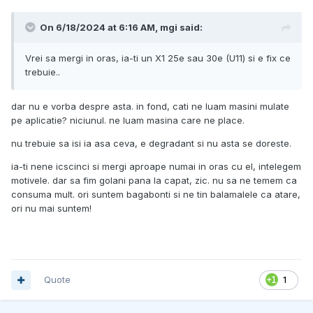
On 6/18/2024 at 6:16 AM,
mgi
said:
Vrei sa mergi in oras, ia-ti un X1 25e sau 30e (U11) si e fix ce
trebuie..
dar nu e vorba despre asta. in fond, cati ne luam masini mulate
pe aplicatie? niciunul. ne luam masina care ne place.
nu trebuie sa isi ia asa ceva, e degradant si nu asta se doreste.
ia-ti nene icscinci si mergi aproape numai in oras cu el, intelegem
motivele. dar sa fim golani pana la capat, zic. nu sa ne temem ca
consuma mult. ori suntem bagabonti si ne tin balamalele ca atare,
ori nu mai suntem!
Quote
1