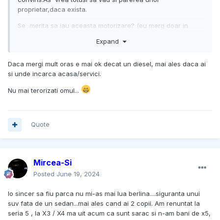
proprietar,daca exista.
Se merita sa iau aceasta motorizare? (eu merg doar in
oras,f putin pe exterior)
Expand
Este adevarat ca are autonomie de 85km pe electric?
Daca mergi mult oras e mai ok decat un diesel, mai ales daca ai
Ce consum are daca merg doar pe benzina?
si unde incarca acasa/servici.
Este fiabila aceasta motorizare ?
Nu mai terorizati omul...
Quote
Mircea-Si
Posted
June 19, 2024
Io sincer sa fiu parca nu mi-as mai lua berlina....siguranta unui
suv fata de un sedan...mai ales cand ai 2 copii. Am renuntat la
seria 5 , la X3 / X4 ma uit acum ca sunt sarac si n-am bani de x5,