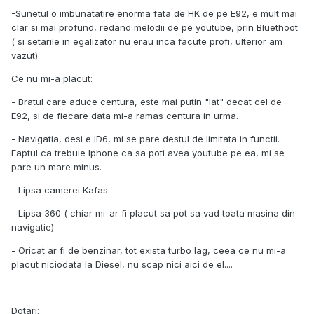
-Sunetul o imbunatatire enorma fata de HK de pe E92, e mult mai
clar si mai profund, redand melodii de pe youtube, prin Bluethoot
( si setarile in egalizator nu erau inca facute profi, ulterior am
vazut)
Ce nu mi-a placut:
- Bratul care aduce centura, este mai putin "lat" decat cel de
E92, si de fiecare data mi-a ramas centura in urma.
- Navigatia, desi e ID6, mi se pare destul de limitata in functii.
Faptul ca trebuie Iphone ca sa poti avea youtube pe ea, mi se
pare un mare minus.
- Lipsa camerei Kafas
- Lipsa 360 ( chiar mi-ar fi placut sa pot sa vad toata masina din
navigatie)
- Oricat ar fi de benzinar, tot exista turbo lag, ceea ce nu mi-a
placut niciodata la Diesel, nu scap nici aici de el....
Dotari: