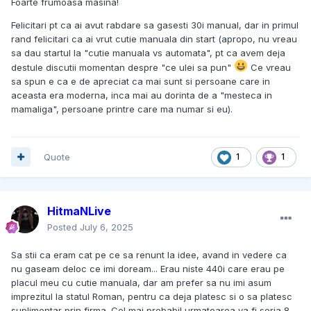
Foarte frumoasa masina!
Felicitari pt ca ai avut rabdare sa gasesti 30i manual, dar in primul
rand felicitari ca ai vrut cutie manuala din start (apropo, nu vreau
sa dau startul la "cutie manuala vs automata", pt ca avem deja
destule discutii momentan despre "ce ulei sa pun"
Ce vreau
sa spun e ca e de apreciat ca mai sunt si persoane care in
aceasta era moderna, inca mai au dorinta de a "mesteca in
mamaliga", persoane printre care ma numar si eu).
Quote
1
1
HitmaNLive
Posted
July 6, 2025
Sa stii ca eram cat pe ce sa renunt la idee, avand in vedere ca
nu gaseam deloc ce imi doream... Erau niste 440i care erau pe
placul meu cu cutie manuala, dar am prefer sa nu imi asum
imprezitul la statul Roman, pentru ca deja platesc si o sa platesc
suplimentar prin firma. Cel mai probabil urmatoarea va fi seria 8 ,