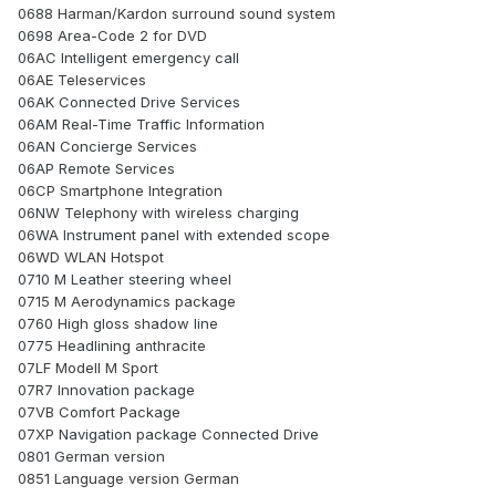
0688 Harman/Kardon surround sound system
0698 Area-Code 2 for DVD
06AC Intelligent emergency call
06AE Teleservices
06AK Connected Drive Services
06AM Real-Time Traffic Information
06AN Concierge Services
06AP Remote Services
06CP Smartphone Integration
06NW Telephony with wireless charging
06WA Instrument panel with extended scope
06WD WLAN Hotspot
0710 M Leather steering wheel
0715 M Aerodynamics package
0760 High gloss shadow line
0775 Headlining anthracite
07LF Modell M Sport
07R7 Innovation package
07VB Comfort Package
07XP Navigation package Connected Drive
0801 German version
0851 Language version German