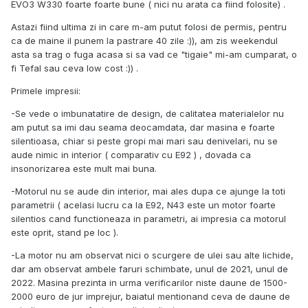
EVO3 W330 foarte foarte bune ( nici nu arata ca fiind folosite) .
Astazi fiind ultima zi in care m-am putut folosi de permis, pentru
ca de maine il punem la pastrare 40 zile :)), am zis weekendul
asta sa trag o fuga acasa si sa vad ce "tigaie" mi-am cumparat, o
fi Tefal sau ceva low cost :)) .
Primele impresii:
-Se vede o imbunatatire de design, de calitatea materialelor nu
am putut sa imi dau seama deocamdata, dar masina e foarte
silentioasa, chiar si peste gropi mai mari sau denivelari, nu se
aude nimic in interior ( comparativ cu E92 ) , dovada ca
insonorizarea este mult mai buna.
-Motorul nu se aude din interior, mai ales dupa ce ajunge la toti
parametrii ( acelasi lucru ca la E92, N43 este un motor foarte
silentios cand functioneaza in parametri, ai impresia ca motorul
este oprit, stand pe loc ).
-La motor nu am observat nici o scurgere de ulei sau alte lichide,
dar am observat ambele faruri schimbate, unul de 2021, unul de
2022. Masina prezinta in urma verificarilor niste daune de 1500-
2000 euro de jur imprejur, baiatul mentionand ceva de daune de