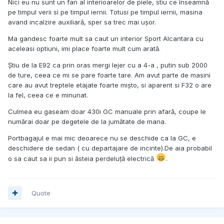
Nici eu nu sunt un fan al interioarelor de piele, stiu ce înseamnă
pe timpul verii si pe timpul iernii. Totusi pe timpul iernii, masina
avand incalzire auxiliară, sper sa trec mai ușor.
Ma gandesc foarte mult sa caut un interior Sport Alcantara cu
aceleasi optiuni, imi place foarte mult cum arată.
Știu de la E92 ca prin oras mergi lejer cu a 4-a , putin sub 2000
de ture, ceea ce mi se pare foarte tare. Am avut parte de masini
care au avut treptele etajate foarte mișto, si aparent si F32 o are
la fel, ceea ce e minunat.
Culmea eu gaseam doar 430i GC manuale prin afară, coupe le
numărai doar pe degetele de la jumătate de mana.
Portbagajul e mai mic deoarece nu se deschide ca la GC, e
deschidere de sedan ( cu departajare de incinte).De aia probabil
o sa caut sa ii pun si ăsteia perdeluță electrică
.
Quote