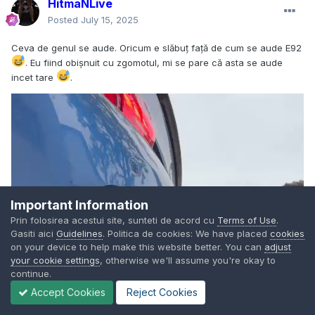
HitmaNLive
Posted
July 15, 2025
Ceva de genul se aude. Oricum e slăbuț față de cum se aude E92
. Eu fiind obișnuit cu zgomotul, mi se pare că asta se aude
incet tare
.
Important Information
Prin folosirea acestui site, sunteti de acord cu
Terms of Use
.
Gasiti aici
Guidelines
. Politica de cookies: We have placed
cookies
on your device to help make this website better. You can
adjust
your cookie settings
, otherwise we'll assume you're okay to
continue.
Accept Cookies
Reject Cookies