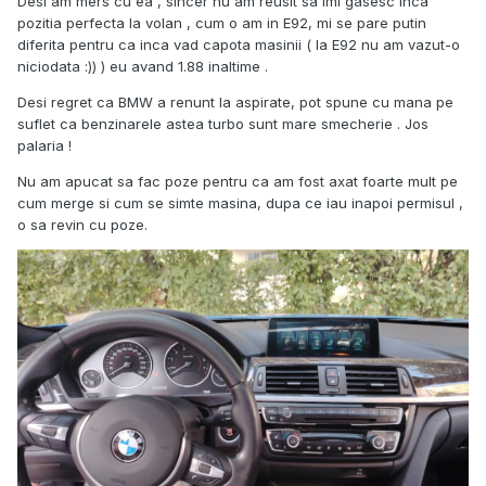
Desi am mers cu ea , sincer nu am reusit sa imi gasesc inca
pozitia perfecta la volan , cum o am in E92, mi se pare putin
diferita pentru ca inca vad capota masinii ( la E92 nu am vazut-o
niciodata :)) ) eu avand 1.88 inaltime .
Desi regret ca BMW a renunt la aspirate, pot spune cu mana pe
suflet ca benzinarele astea turbo sunt mare smecherie . Jos
palaria !
Nu am apucat sa fac poze pentru ca am fost axat foarte mult pe
cum merge si cum se simte masina, dupa ce iau inapoi permisul ,
o sa revin cu poze.