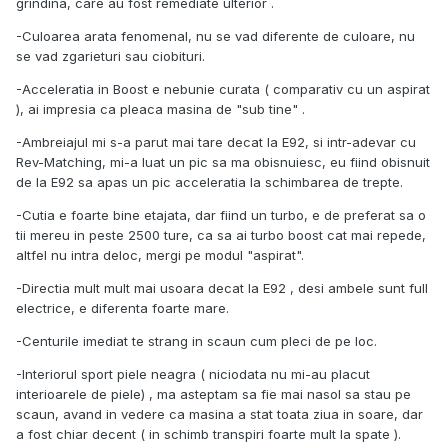
grindina, care au fost remediate ulterior .
-Culoarea arata fenomenal, nu se vad diferente de culoare, nu
se vad zgarieturi sau ciobituri.
-Acceleratia in Boost e nebunie curata ( comparativ cu un aspirat
), ai impresia ca pleaca masina de "sub tine" .
-Ambreiajul mi s-a parut mai tare decat la E92, si intr-adevar cu
Rev-Matching, mi-a luat un pic sa ma obisnuiesc, eu fiind obisnuit
de la E92 sa apas un pic acceleratia la schimbarea de trepte.
-Cutia e foarte bine etajata, dar fiind un turbo, e de preferat sa o
tii mereu in peste 2500 ture, ca sa ai turbo boost cat mai repede,
altfel nu intra deloc, mergi pe modul "aspirat".
-Directia mult mult mai usoara decat la E92 , desi ambele sunt full
electrice, e diferenta foarte mare.
-Centurile imediat te strang in scaun cum pleci de pe loc.
-Interiorul sport piele neagra ( niciodata nu mi-au placut
interioarele de piele) , ma asteptam sa fie mai nasol sa stau pe
scaun, avand in vedere ca masina a stat toata ziua in soare, dar
a fost chiar decent ( in schimb transpiri foarte mult la spate ).