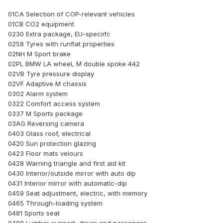
01CA Selection of COP-relevant vehicles
01CB CO2 equipment
0230 Extra package, EU-speciifc
0258 Tyres with runflat properties
02NH M Sport brake
02PL BMW LA wheel, M double spoke 442
02VB Tyre pressure display
02VF Adaptive M chassis
0302 Alarm system
0322 Comfort access system
0337 M Sports package
03AG Reversing camera
0403 Glass roof, electrical
0420 Sun protection glazing
0423 Floor mats velours
0428 Warning triangle and first aid kit
0430 Interior/outside mirror with auto dip
0431 Interior mirror with automatic-dip
0459 Seat adjustment, electric, with memory
0465 Through-loading system
0481 Sports seat
0488 Lumbar support, driver and passenger