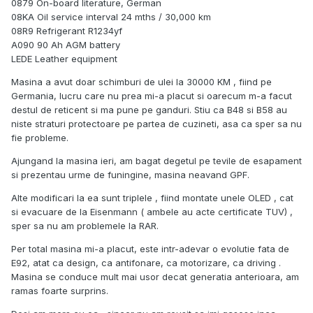
0879 On-board literature, German
08KA Oil service interval 24 mths / 30,000 km
08R9 Refrigerant R1234yf
A090 90 Ah AGM battery
LEDE Leather equipment
Masina a avut doar schimburi de ulei la 30000 KM , fiind pe
Germania, lucru care nu prea mi-a placut si oarecum m-a facut
destul de reticent si ma pune pe ganduri. Stiu ca B48 si B58 au
niste straturi protectoare pe partea de cuzineti, asa ca sper sa nu
fie probleme.
Ajungand la masina ieri, am bagat degetul pe tevile de esapament
si prezentau urme de funingine, masina neavand GPF.
Alte modificari la ea sunt triplele , fiind montate unele OLED , cat
si evacuare de la Eisenmann ( ambele au acte certificate TUV) ,
sper sa nu am problemele la RAR.
Per total masina mi-a placut, este intr-adevar o evolutie fata de
E92, atat ca design, ca antifonare, ca motorizare, ca driving .
Masina se conduce mult mai usor decat generatia anterioara, am
ramas foarte surprins.