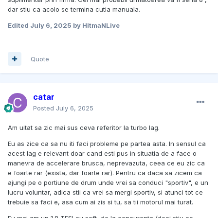
dar stiu ca acolo se termina cutia manuala.
Edited
July 6, 2025
by HitmaNLive
Quote
catar
Posted
July 6, 2025
Am uitat sa zic mai sus ceva referitor la turbo lag.
Eu as zice ca sa nu iti faci probleme pe partea asta. In sensul ca
acest lag e relevant doar cand esti pus in situatia de a face o
manevra de accelerare brusca, neprevazuta, ceea ce eu zic ca
e foarte rar (exista, dar foarte rar). Pentru ca daca sa zicem ca
ajungi pe o portiune de drum unde vrei sa conduci "sportiv", e un
lucru voluntar, adica stii ca vrei sa mergi sportiv, si atunci tot ce
trebuie sa faci e, asa cum ai zis si tu, sa tii motorul mai turat.
Eu mai am un 1.8 TFSI cu soft, de la concurenta (deci stiu ce