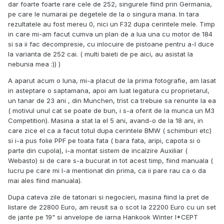
dar foarte foarte rare cele de 252, singurele fiind prin Germania,
pe care le numarai pe degetele de la o singura mana. In tara
rezultatele au fost mereu 0, nici un F32 dupa cerintele mele. Timp
in care mi-am facut cumva un plan de a lua una cu motor de 184
si sa ii fac decompresie, cu inlocuire de pistoane pentru a-l duce
la varianta de 252 cai. ( multi baieti de pe aici, au asistat la
nebunia mea :)) )
A aparut acum o luna, mi-a placut de la prima fotografie, am lasat
in asteptare o saptamana, apoi am luat legatura cu proprietarul,
un tanar de 23 ani , din Munchen, trist ca trebuie sa renunte la ea
( motivul unul cat se poate de bun, i s-a oferit de la munca un M3
Competition). Masina a stat la el 5 ani, avand-o de la 18 ani, in
care zice el ca a facut totul dupa cerintele BMW ( schimburi etc)
si i-a pus folie PPF pe toata fata ( bara fata, aripi, capota si o
parte din cupola), i-a montat sistem de incalzire Auxiliar (
Webasto) si de care s-a bucurat in tot acest timp, fiind manuala (
lucru pe care mi l-a mentionat din prima, ca ii pare rau ca o da
mai ales fiind manuala).
Dupa cateva zile de tatonari si negocieri, masina fiind la pret de
listare de 22800 Euro, am reusit sa o scot la 22200 Euro cu un set
de jante pe 19" si anvelope de iarna Hankook Winter I*CEPT