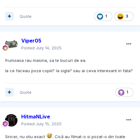
Quote
1
3
Viper05
Posted
July 14, 2025
frumoasa rau masina, sa te bucuri de ea.
la ce faceau poza copiii? la sigla? sau ai ceva interesant in fata?
Quote
1
HitmaNLive
Posted
July 15, 2025
Sincer, nu stiu exact
. Cică au filmat-o si pozat-o din toate