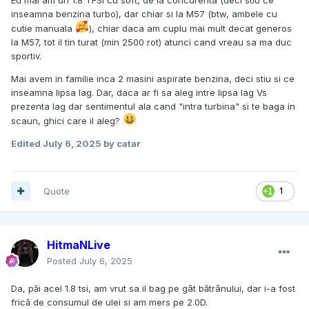
inseamna benzina turbo), dar chiar si la M57 (btw, ambele cu
cutie manuala
), chiar daca am cuplu mai mult decat generos
la M57, tot il tin turat (min 2500 rot) atunci cand vreau sa ma duc
sportiv.
Mai avem in familie inca 2 masini aspirate benzina, deci stiu si ce
inseamna lipsa lag. Dar, daca ar fi sa aleg intre lipsa lag Vs
prezenta lag dar sentimentul ala cand "intra turbina" si te baga in
scaun, ghici care il aleg?
Edited
July 6, 2025
by catar
Quote
1
HitmaNLive
Posted
July 6, 2025
Da, păi acel 1.8 tsi, am vrut sa il bag pe gât bătrânului, dar i-a fost
frică de consumul de ulei si am mers pe 2.0D.