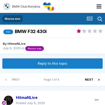
Masina mea
BMW F32 430i
f32
By
HitmaNLive
July 6, 2025
in
Masina mea
Reply to this topic
PREV
Page 1 of 4
NEXT
HitmaNLive
Posted
July 6, 2025