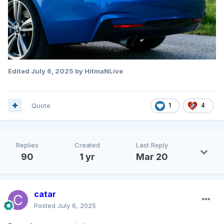
Edited
July 6, 2025
by HitmaNLive
Quote
1
4
Replies
Created
Last Reply
90
1 yr
Mar 20
catar
Posted
July 6, 2025