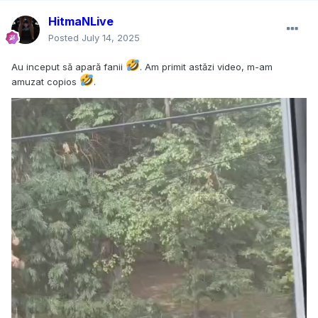
HitmaNLive
Posted
July 14, 2025
Au inceput să apară fanii
. Am primit astăzi video, m-am
amuzat copios
.