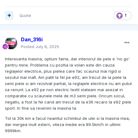
Quote
1
Dan_316i
Posted
July 8, 2025
Interesanta masina, optiuni faine, dar interiorul de pele e 'no go'
pentru mine. Problema cu pozitia la volan este din cauza
reglajelor electrice, plus pielea care fac scaunul mai rigid si
sezutul mai inalt. Am patit la fel pe e92, am trecut de la piele la
semi piele si am rezolvat partial, la reglajele electrice nu am putut
sa renunt. La e92 pe non electric textil stateam mai asezat in
comparatie cu scaunele mele de m3 semi piele. Oricum socul,
negativ, a fost la fel cand am trecut de la e36 recaro la e92 piele
sport. In fine sa revenim la masina ta.
Tot la 30k km a facut neamtul schimbul de ulei si la masina mea,
dar mergea mult extern, viteza medie era 89.5km/h in ultimii
9999km.