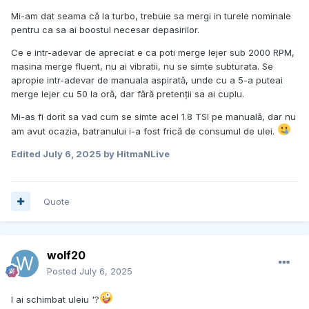
Mi-am dat seama că la turbo, trebuie sa mergi in turele nominale
pentru ca sa ai boostul necesar depasirilor.
Ce e intr-adevar de apreciat e ca poti merge lejer sub 2000 RPM,
masina merge fluent, nu ai vibratii, nu se simte subturata. Se
apropie intr-adevar de manuala aspirată, unde cu a 5-a puteai
merge lejer cu 50 la oră, dar fără pretenții sa ai cuplu.
Mi-as fi dorit sa vad cum se simte acel 1.8 TSI pe manuală, dar nu
am avut ocazia, batranului i-a fost frică de consumul de ulei.
Edited
July 6, 2025
by HitmaNLive
Quote
wolf20
Posted
July 6, 2025
I ai schimbat uleiu '?