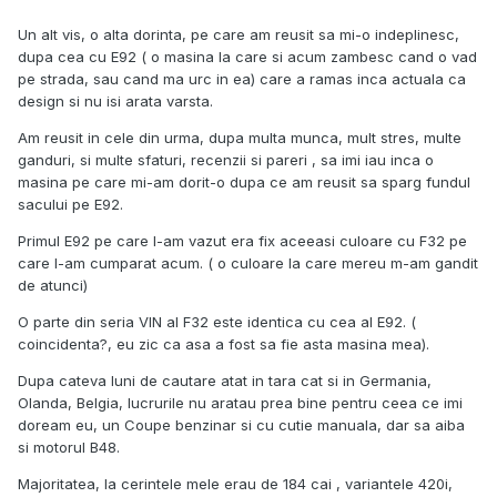
Un alt vis, o alta dorinta, pe care am reusit sa mi-o indeplinesc,
dupa cea cu E92 ( o masina la care si acum zambesc cand o vad
pe strada, sau cand ma urc in ea) care a ramas inca actuala ca
design si nu isi arata varsta.
Am reusit in cele din urma, dupa multa munca, mult stres, multe
ganduri, si multe sfaturi, recenzii si pareri , sa imi iau inca o
masina pe care mi-am dorit-o dupa ce am reusit sa sparg fundul
sacului pe E92.
Primul E92 pe care l-am vazut era fix aceeasi culoare cu F32 pe
care l-am cumparat acum. ( o culoare la care mereu m-am gandit
de atunci)
O parte din seria VIN al F32 este identica cu cea al E92. (
coincidenta?, eu zic ca asa a fost sa fie asta masina mea).
Dupa cateva luni de cautare atat in tara cat si in Germania,
Olanda, Belgia, lucrurile nu aratau prea bine pentru ceea ce imi
doream eu, un Coupe benzinar si cu cutie manuala, dar sa aiba
si motorul B48.
Majoritatea, la cerintele mele erau de 184 cai , variantele 420i,