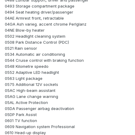
0493 Storage compartment package
0494 Seat heating driver/passenger
04AE Armrest front, retractable
04GA Ash varieg. accent chrome Perlglanz
04NE Blow-by heater
0502 Headlight cleaning system
0508 Park Distance Control (PDC)
0521 Rain sensor
0534 Automatic air conditioning
0544 Cruise control with braking function
0548 Kilometre speedo
0552 Adaptive LED headlight
0563 Light package
0575 Additional 12V sockets
05AC High-beam assistant
05AG Lane change warning
05AL Active Protection
05DA Passenger airbag deactivation
05DP Park Assist
0601 TV function
0609 Navigation system Professional
0610 Head-up display