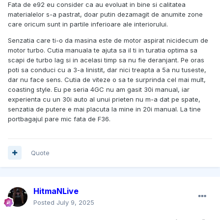
Fata de e92 eu consider ca au evoluat in bine si calitatea
materialelor s-a pastrat, doar putin dezamagit de anumite zone
care oricum sunt in partile inferioare ale interiorului.
Senzatia care ti-o da masina este de motor aspirat nicidecum de
motor turbo. Cutia manuala te ajuta sa il ti in turatia optima sa
scapi de turbo lag si in acelasi timp sa nu fie deranjant. Pe oras
poti sa conduci cu a 3-a linistit, dar nici treapta a 5a nu tuseste,
dar nu face sens. Cutia de viteze o sa te surprinda cel mai mult,
coasting style. Eu pe seria 4GC nu am gasit 30i manual, iar
experienta cu un 30i auto al unui prieten nu m-a dat pe spate,
senzatia de putere e mai placuta la mine in 20i manual. La tine
portbagajul pare mic fata de F36.
Quote
HitmaNLive
Posted
July 9, 2025