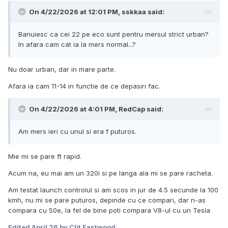
On 4/22/2026 at 12:01 PM,
sskkaa
said:
Banuiesc ca cei 22 pe eco sunt pentru mersul strict urban?
In afara cam cat ia la mers normal...?
Nu doar urban, dar in mare parte.
Afara ia cam 11-14 in functie de ce depasiri fac.
On 4/22/2026 at 4:01 PM,
RedCap
said:
Am mers ieri cu unul si era f puturos.
Mie mi se pare ft rapid.
Acum na, eu mai am un 320i si pe langa ala mi se pare racheta.
Am testat launch controlul si am scos in jur de 4.5 secunde la 100
kmh, nu mi se pare puturos, depinde cu ce compari, dar n-as
compara cu 50e, la fel de bine poti compara V8-ul cu un Tesla
Edited
April 26
by Clit Eastwood