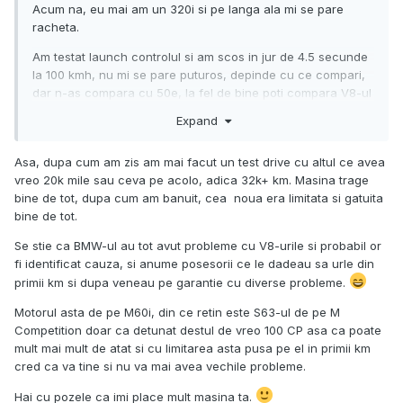
Acum na, eu mai am un 320i si pe langa ala mi se pare
racheta.
Am testat launch controlul si am scos in jur de 4.5 secunde
la 100 kmh, nu mi se pare puturos, depinde cu ce compari,
dar n-as compara cu 50e, la fel de bine poti compara V8-ul
cu un Tesla
Expand
Asa, dupa cum am zis am mai facut un test drive cu altul ce avea
vreo 20k mile sau ceva pe acolo, adica 32k+ km. Masina trage
bine de tot, dupa cum am banuit, cea noua era limitata si gatuita
bine de tot.
Se stie ca BMW-ul au tot avut probleme cu V8-urile si probabil or
fi identificat cauza, si anume posesorii ce le dadeau sa urle din
primii km si dupa veneau pe garantie cu diverse probleme.
Motorul asta de pe M60i, din ce retin este S63-ul de pe M
Competition doar ca detunat destul de vreo 100 CP asa ca poate
mult mai mult de atat si cu limitarea asta pusa pe el in primii km
cred ca va tine si nu va mai avea vechile probleme.
Hai cu pozele ca imi place mult masina ta.