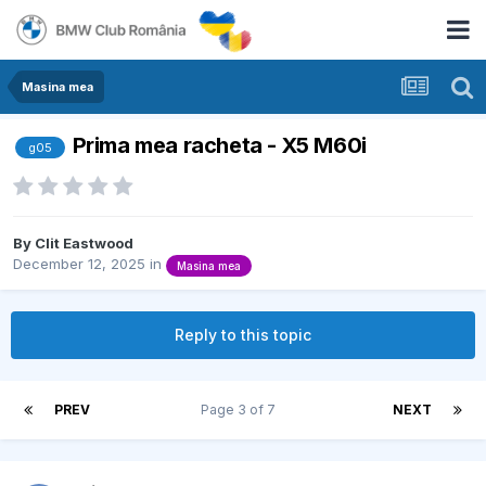
Masina mea
Prima mea racheta - X5 M60i
g05
By
Clit Eastwood
December 12, 2025
in
Masina mea
Reply to this topic
PREV
Page 3 of 7
NEXT