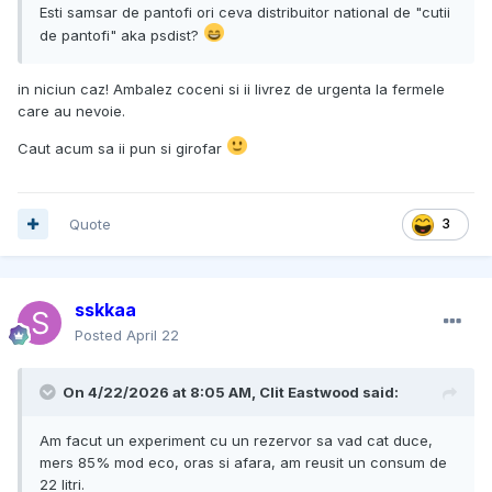
Esti samsar de pantofi ori ceva distribuitor national de "cutii
de pantofi" aka psdist?
in niciun caz! Ambalez coceni si ii livrez de urgenta la fermele
care au nevoie.
Caut acum sa ii pun si girofar
Quote
3
sskkaa
Posted
April 22
On 4/22/2026 at 8:05 AM,
Clit Eastwood
said:
Am facut un experiment cu un rezervor sa vad cat duce,
mers 85% mod eco, oras si afara, am reusit un consum de
22 litri.