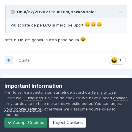
On 4/27/2026 at 12:49 PM,
sskkaa
said:
Pai scoate de pe ECO si mergi pe Sport
pffff, nu m-am gandit la asta pana acum
Quote
1
PREV
Page 3 of 7
NEXT
Important Information
Prin folosirea acestui site, sunteti de acord cu
Terms of Use
.
Gasiti aici
Guidelines
. Politica de cookies: We have placed
cookies
on your device to help make this website better. You can
adjust
Join the conversation
your cookie settings
, otherwise we'll assume you're okay to
You can post now and register later. If you have an account,
continue.
sign in now
to post with your account.
Accept Cookies
Reject Cookies