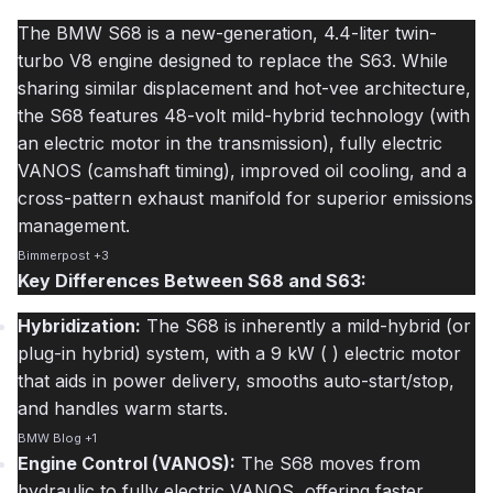
The BMW S68 is a new-generation, 4.4-liter twin-
turbo V8 engine designed to replace the S63
. While
sharing similar displacement and hot-vee architecture,
the S68 features 48-volt mild-hybrid technology (with
an electric motor in the transmission), fully electric
VANOS (camshaft timing), improved oil cooling, and a
cross-pattern exhaust manifold for superior emissions
management.
Bimmerpost
+3
Key Differences Between S68 and S63:
Hybridization:
The S68 is inherently a mild-hybrid (or
plug-in hybrid) system, with a 9 kW (
) electric motor
that aids in power delivery, smooths auto-start/stop,
and handles warm starts.
BMW Blog
+1
Engine Control (VANOS):
The S68 moves from
hydraulic to fully electric VANOS, offering faster,