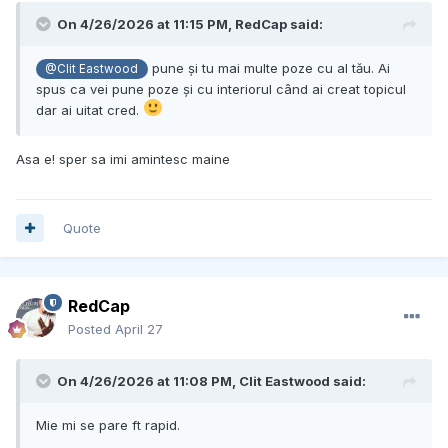
On 4/26/2026 at 11:15 PM,
RedCap
said:
pune și tu mai multe poze cu al tău. Ai
@Clit Eastwood
spus ca vei pune poze și cu interiorul când ai creat topicul
dar ai uitat cred.
Asa e! sper sa imi amintesc maine
Quote
RedCap
Posted
April 27
On 4/26/2026 at 11:08 PM,
Clit Eastwood
said:
Mie mi se pare ft rapid.