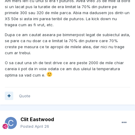
Am mers ieri cu unul si era f puturos. Avea vreo 35 de mile la bord
si un lacat pus la turatie de era limitat la 70% din putere pe
primele 300 sau 320 de mile parca. Abia ma dadusem jos dintr-un
X5 50e si asta imi parea teribil de puturos. La kick down nu
tragea cum as fi vrut, etc.
Dupa ce am cautat aseara pe bimmerpost legat de subiectul asta,
se pare ca nu doar ca e limitat la 70% din putere care 70%
creste pe masura ce te apropii de milele alea, dar nici nu trage
cum ar trebui.
O sa caut una sh de test drive ce are peste 2000 de mile chiar
careia ii pot da in voie odata ce am dus uleiul la temperatura
optima sa vad cum e.
Quote
Clit Eastwood
Posted
April 26