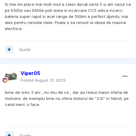
Si mie imi place mai mult noul e class decat seria 5 si am vazut ca
pe E300e sau E400e poti avea si incarcare CCS adica incarci
bateria super rapid si acel range de 100km e perfect dpmdv, mai
ales pentru nevoiile mele. Poate o sa renunt la ideea de masina
electrica
Quote
Viper05
Posted
August 31, 2023
bmw de vreo 3 ani , nu stiu de ce , dar au redus masiv oferta de
motoare. de exemplu bnw nu ofera motorul de “3.0i” in hibrid, pe
cand merc o face.
Quote