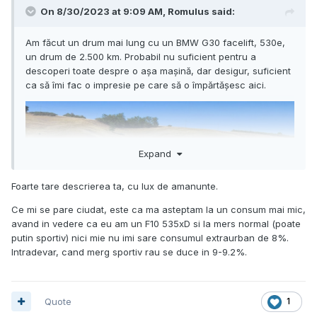
On 8/30/2023 at 9:09 AM,
Romulus
said:
Am făcut un drum mai lung cu un BMW G30 facelift, 530e,
un drum de 2.500 km. Probabil nu suficient pentru a
descoperi toate despre o așa mașină, dar desigur, suficient
ca să îmi fac o impresie pe care să o împărtășesc aici.
Expand
Foarte tare descrierea ta, cu lux de amanunte.
Ce mi se pare ciudat, este ca ma asteptam la un consum mai mic,
avand in vedere ca eu am un F10 535xD si la mers normal (poate
putin sportiv) nici mie nu imi sare consumul extraurban de 8%.
Intradevar, cand merg sportiv rau se duce in 9-9.2%.
Quote
1
Aș începe cu ce nu mi-a plăcut sau chiar m-a deranjat la