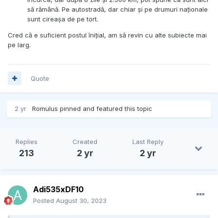
să rămână. Pe autostradă, dar chiar și pe drumuri naționale
sunt cireașa de pe tort.
Cred că e suficient postul înițial, am să revin cu alte subiecte mai
pe larg.
Quote
2 yr
Romulus
pinned and featured this topic
Replies
Created
Last Reply
213
2 yr
2 yr
Adi535xDF10
Posted
August 30, 2023