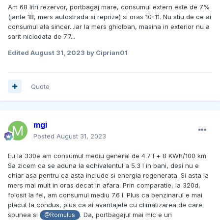
Am 68 litri rezervor, portbagaj mare, consumul extern este de 7%
Regenerarea. Să poți recupera din frânare, și să
(jante 18, mers autostrada si reprize) si oras 10-11. Nu stiu de ce ai
stochezi acea energie fie pentru o accelerare mai
consumul ala sincer...iar la mers ghiolban, masina in exterior nu a
vioaie în viitor sau pentru a naviga străduțe înguste
sarit niciodata de 7.7...
într-un oraș aglomerat, oh da! Frumos. Nu știi
niciodată dacă nu te uiți pe bord daca motorul e
Edited
August 31, 2023
by Ciprian01
pornit sau dacă ești pe electric doar, totul este un vis.
E clar că și funcțiile derivate din acest lucru, sunt aici
ca să rămână pentru mult timp. Mă aștept ca toate
mașinile să aibă în curând într-o formă sau alta așa
Quote
ceva.
Liniște la rulare. Seria 5 întotdeauna, a avut o ținută
de rulare la aproape orice viteză legală, super
mgi
silențioasă, dar 530e G30, bate orice am văzut
anterior.
Posted
August 31, 2023
Consumul. Am reușit la 2.500 km, aproape de 7.9
l/100km. Doar ultimii km prin oraș l-au ridicat la
Eu la 330e am consumul mediu general de 4.7 l + 8 KWh/100 km.
8.0 l/100km. Pai wow, o mașină cu trei oameni la bord,
Sa zicem ca se aduna la echivalentul a 5.3 l in bani, desi nu e
bagaje și care nu a fost condusă de un adormit pe
chiar asa pentru ca asta include si energia regenerata. Si asta la
șosea socate un așa consum... trăim într-o nouă eră.
mers mai mult in oras decat in afara. Prin comparatie, la 320d,
Evoc doar consumurile de 20-24 l/100km cu un 650i
folosit la fel, am consumul mediu 7.6 l. Plus ca benzinarul e mai
acum ceva ani și nu credeam să văd totuși așa
placut la condus, plus ca ai avantajele cu climatizarea de care
consum la un serie 5. Acum că e datorat părții
spunea si
. Da, portbagajul mai mic e un
@Romulus