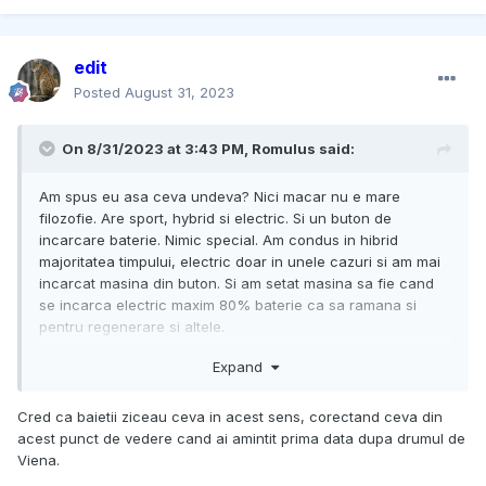
edit
Posted
August 31, 2023
On 8/31/2023 at 3:43 PM,
Romulus
said:
Am spus eu asa ceva undeva? Nici macar nu e mare
filozofie. Are sport, hybrid si electric. Si un buton de
incarcare baterie. Nimic special. Am condus in hibrid
majoritatea timpului, electric doar in unele cazuri si am mai
incarcat masina din buton. Si am setat masina sa fie cand
se incarca electric maxim 80% baterie ca sa ramana si
pentru regenerare si altele.
Te rog nu imi pune in gura ceva ce nu am spus niciodata.
Expand
Cand am luat masina proprietarul mi-a spus sa ma astept la
Cred ca baietii ziceau ceva in acest sens, corectand ceva din
10-12 l/100 km consum.
acest punct de vedere cand ai amintit prima data dupa drumul de
Viena.