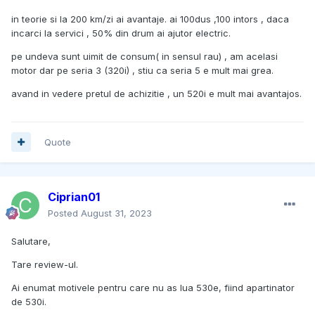
in teorie si la 200 km/zi ai avantaje. ai 100dus ,100 intors , daca
Lăsând astea la o parte, e clar că indiferent dacă viitorul
incarci la servici , 50% din drum ai ajutor electric.
este electric sau nu, chiar și un hibrid vine cu enorme
avantaje care sunt aici ca să rămână pe termen lung.
pe undeva sunt uimit de consum( in sensul rau) , am acelasi
motor dar pe seria 3 (320i) , stiu ca seria 5 e mult mai grea.
avand in vedere pretul de achizitie , un 520i e mult mai avantajos.
Quote
Ciprian01
Posted
August 31, 2023
Salutare,
Tare review-ul.
Climatizarea electrică. Oh, da! Nimic mai mișto decât
Ai enumat motivele pentru care nu as lua 530e, fiind apartinator
să stai cu motorul oprit și să fie răcoare în mașină.
de 530i.
Presupun că și iarna e la fel. Asta e un mare avantaj.