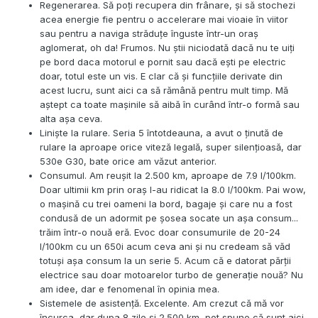
Regenerarea. Să poți recupera din frânare, și să stochezi
acea energie fie pentru o accelerare mai vioaie în viitor
sau pentru a naviga străduțe înguste într-un oraș
aglomerat, oh da! Frumos. Nu știi niciodată dacă nu te uiți
pe bord daca motorul e pornit sau dacă ești pe electric
doar, totul este un vis. E clar că și funcțiile derivate din
acest lucru, sunt aici ca să rămână pentru mult timp. Mă
aștept ca toate mașinile să aibă în curând într-o formă sau
alta așa ceva.
Liniște la rulare. Seria 5 întotdeauna, a avut o ținută de
rulare la aproape orice viteză legală, super silențioasă, dar
530e G30, bate orice am văzut anterior.
Consumul. Am reușit la 2.500 km, aproape de 7.9 l/100km.
Doar ultimii km prin oraș l-au ridicat la 8.0 l/100km. Pai wow,
o mașină cu trei oameni la bord, bagaje și care nu a fost
condusă de un adormit pe șosea socate un așa consum...
trăim într-o nouă eră. Evoc doar consumurile de 20-24
l/100km cu un 650i acum ceva ani și nu credeam să văd
totuși așa consum la un serie 5. Acum că e datorat părții
electrice sau doar motoarelor turbo de generație nouă? Nu
am idee, dar e fenomenal în opinia mea.
Sistemele de asistență. Excelente. Am crezut că mă vor
încurca, dar dupa 8 zile și 2.500 km, pot spune că sunt aici