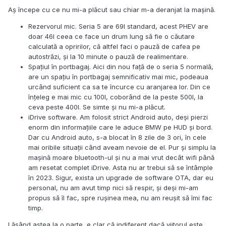
Aș începe cu ce nu mi-a plăcut sau chiar m-a deranjat la mașină.
Rezervorul mic. Seria 5 are 69l standard, acest PHEV are
doar 46l ceea ce face un drum lung să fie o căutare
calculată a opririlor, că altfel faci o pauză de cafea pe
autostrăzi, și la 10 minute o pauză de realimentare.
Spațiul în portbagaj. Aici din nou față de o seria 5 normală,
are un spațiu în portbagaj semnificativ mai mic, podeaua
urcând suficient ca sa te încurce cu aranjarea lor. Din ce
înțeleg e mai mic cu 100l, coborând de la peste 500l, la
ceva peste 400l. Se simte și nu mi-a plăcut.
iDrive software. Am folosit strict Android auto, deși pierzi
enorm din informațiile care le aduce BMW pe HUD și bord.
Dar cu Android auto, s-a blocat în 8 zile de 3 ori, în cele
mai oribile situații când aveam nevoie de el. Pur și simplu la
mașină moare bluetooth-ul și nu a mai vrut decât wifi până
am resetat complet iDrive. Asta nu ar trebui să se întâmple
în 2023. Sigur, exista un upgrade de software OTA, dar eu
personal, nu am avut timp nici să respir, și deși mi-am
propus să îl fac, spre rușinea mea, nu am reușit să îmi fac
timp.
Lăsând astea la o parte, e clar că indiferent dacă viitorul este