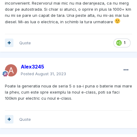
electrice sau doar motoarelor turbo de generație
inconvenient. Rezervorul mai mic nu ma deranjeaza, ca nu merg
nouă? Nu am idee, dar e fenomenal în opinia mea.
doar pe autostrada. Si chiar si atunci, o oprire in plus la 1000+ km
Sistemele de asistență. Excelente. Am crezut că mă
nu mi se pare un capat de tara. Una peste alta, nu mi-as mai lua
vor încurca, dar dupa 8 zile și 2.500 km, pot spune că
diesel. Mi-as lua o electrica, in schimb la tura urmatoare
sunt aici să rămână. Pe autostradă, dar chiar și pe
drumuri naționale sunt cireașa de pe tort.
Quote
1
Cred că e suficient postul înițial, am să revin cu alte
subiecte mai pe larg.
Alex3245
Posted
August 31, 2023
Poate la generatia noua de seria 5 o sa-i puna o baterie mai mare
la phev, cum este spre exemplu la noul e-class, poti sa faci
100km pur electric cu noul e-class.
Quote