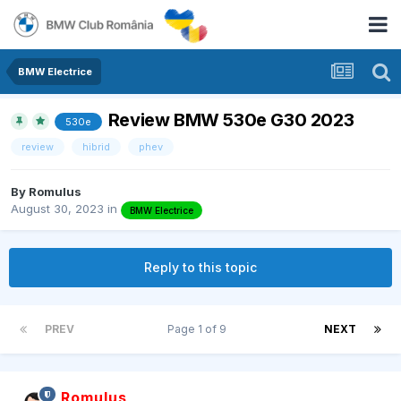
BMW Electrice
Review BMW 530e G30 2023
530e
review
hibrid
phev
By
Romulus
August 30, 2023
in
BMW Electrice
Reply to this topic
PREV
Page 1 of 9
NEXT
Romulus