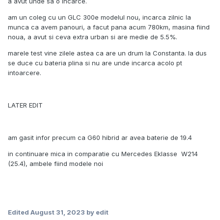
a avut unde sa o incarce.
am un coleg cu un GLC 300e modelul nou, incarca zilnic la
munca ca avem panouri, a facut pana acum 780km, masina fiind
noua, a avut si ceva extra urban si are medie de 5.5%.
marele test vine zilele astea ca are un drum la Constanta. la dus
se duce cu bateria plina si nu are unde incarca acolo pt
intoarcere.
LATER EDIT
am gasit infor precum ca G60 hibrid ar avea baterie de 19.4
in continuare mica in comparatie cu Mercedes Eklasse W214
(25.4), ambele fiind modele noi
Edited
August 31, 2023
by edit