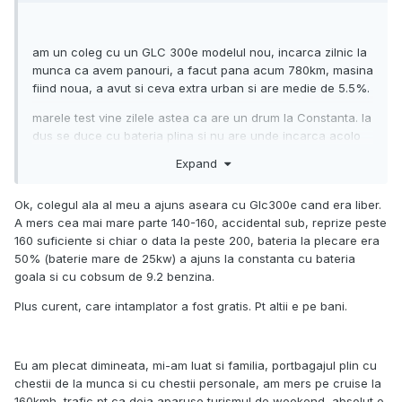
am un coleg cu un GLC 300e modelul nou, incarca zilnic la
munca ca avem panouri, a facut pana acum 780km, masina
fiind noua, a avut si ceva extra urban si are medie de 5.5%.
marele test vine zilele astea ca are un drum la Constanta. la
dus se duce cu bateria plina si nu are unde incarca acolo
pt intoarcere.
Expand
Ok, colegul ala al meu a ajuns aseara cu Glc300e cand era liber.
A mers cea mai mare parte 140-160, accidental sub, reprize peste
160 suficiente si chiar o data la peste 200, bateria la plecare era
50% (baterie mare de 25kw) a ajuns la constanta cu bateria
goala si cu cobsum de 9.2 benzina.
Plus curent, care intamplator a fost gratis. Pt altii e pe bani.
Eu am plecat dimineata, mi-am luat si familia, portbagajul plin cu
chestii de la munca si cu chestii personale, am mers pe cruise la
160kmh, trafic pt ca deja aparuse turismul de weekend, absolut o