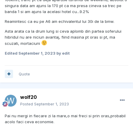
singura data am ajuns la 170 pt ca ma presa cineva sa trec pe
banda 1 si am ajuns la acelasi hotel cu...9.2%
Reamintesc ca eu pe A6 am echivalentul lui 30i de la bmw.
Asta arata ca la drum lung si ceva aplomb din partea soferului
hibridul nu are niciun avantaj, fiind masina pt oras si pt, ma
scuzati, mortaciuni
Edited
September 1, 2023
by edit
Quote
wolf20
Posted
September 1, 2023
Pai nu mergi in fiecare zi la mare,o mai freci si prin oras,probabil
acolo faci ceva economie.