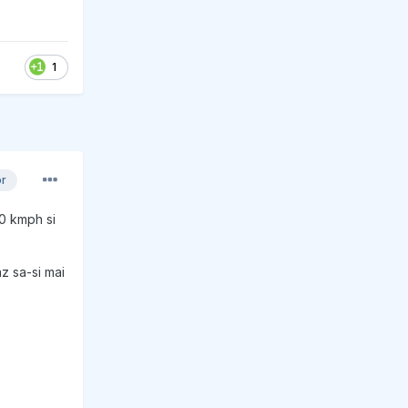
1
or
20 kmph si
z sa-si mai