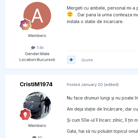
Mergeti cu ambele, personal mi-a pl
. Dar pana la urma conteaza mult
instala o statie de incarcare.
Members
7.4k
Gender:
Male
Location:
Bucuresti
Quote
CristiM1974
Posted
January 20
(edited)
Nu face drumuri lungi și nu poate î
Am deja stație de încărcare, dar c
Și cum 50e-ul îl încarc zilnic, îl țin 
Members
Gata, hai să nu poluăm topicul omul
95