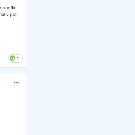
ai ieftin
ativ poti
1