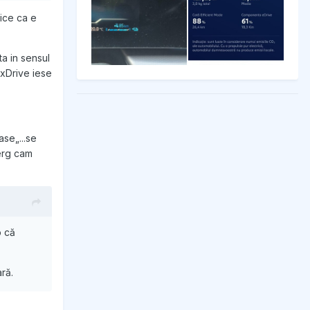
en the
ice ca e
a in sensul
m xDrive iese
ase„...se
merg cam
o că
ară.