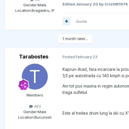
Edited
January 20
by CristiM1974
Gender:
Male
Location:
Bragadiru, IF
Quote
1 month later...
Tarabostes
Posted
February 23
Kaprun-Arad, fara incarcare la pri
1/3 pe autostrada cu 140 kmph si pe
Am tot pus masina in regim autonom,
traga sufletul.
Members
463
Gender:
Male
Este al treilea drum lung la ski cu 
Location:
Bucuresti