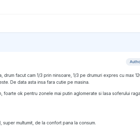
Auth
za, drum facut cam 1/3 prin ninsoare, 1/3 pe drumuri expres cu max 1
ste. De data asta insa fara cutie pe masina.
 foarte ok pentru zonele mai putin aglomerate si lasa soferului raga
X1, super multumit, de la confort pana la consum.