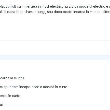
acut mult cum mergea in mod electric, nu zic ca modelul electric e m
 si daca face drumuri lungi, sau daca poate incarca la munca, altern
ncărca la muncă.
um spuneam încape doar o mașină în curte.
mereu în curte.
ui.