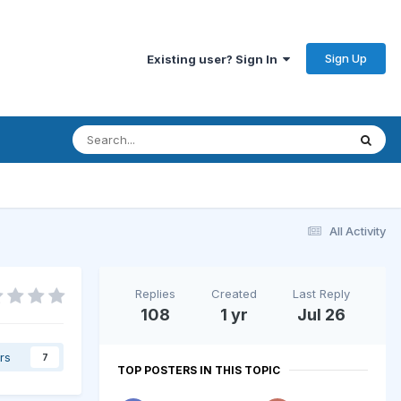
Sign Up
Existing user? Sign In
All Activity
Replies
Created
Last Reply
108
1 yr
Jul 26
rs
7
TOP POSTERS IN THIS TOPIC