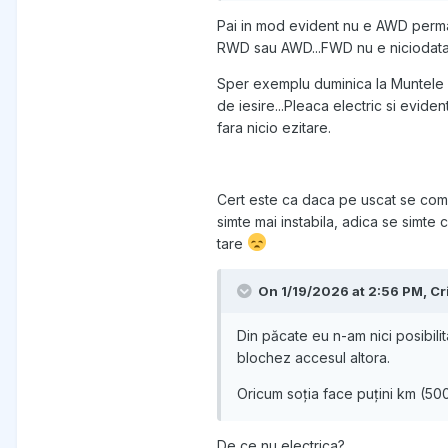
other. The same principle ap
Pai in mod evident nu e AWD perman
rear wheels. The front diffe
RWD sau AWD...FWD nu e niciodata
Un video celebru unde se poa
Sper exemplu duminica la Muntele 
de iesire...Pleaca electric si eviden
fara nicio ezitare.
Cert este ca daca pe uscat se compo
simte mai instabila, adica se simte 
tare
On 1/19/2026 at 2:56 PM,
Cr
Din păcate eu n-am nici posibilit
blochez accesul altora.
Oricum soția face puțini km (5000
De ce nu electrica?