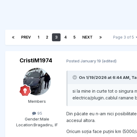
PREV
1
2
3
4
5
NEXT
Page 3 of 5
CristiM1974
Posted
January 19
(edited)
On 1/19/2026 at 6:44 AM,
Ta
si la mine in curte tot o singura
electrica/plugin..cablul ramane b
Members
95
Din păcate eu n-am nici posibilitate
Gender:
Male
accesul altora.
Location:
Bragadiru, IF
Oricum soția face puțini km (5000/an