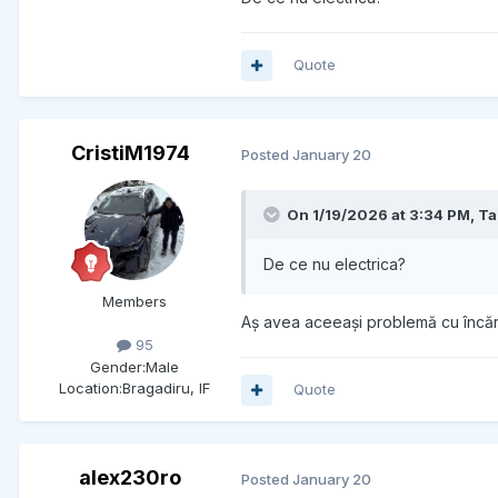
Quote
CristiM1974
Posted
January 20
On 1/19/2026 at 3:34 PM,
Ta
De ce nu electrica?
Members
Aș avea aceeași problemă cu încărca
95
Gender:
Male
Location:
Bragadiru, IF
Quote
alex230ro
Posted
January 20