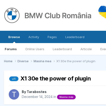
Browse
Activity
Pages
Leaderboard
Forums
Online Users
Leaderboard
Articole
Eve
Home
Diverse
Masina mea
X1 30e the power of plugin
X1 30e the power of plugin
u11
By
Tarabostes
December 14, 2024
in
Masina mea