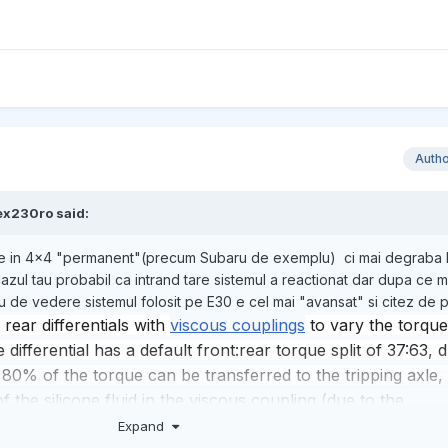
Auth
ex230ro
said:
u e in 4x4 "permanent"(precum Subaru de exemplu) ci mai degraba 
cazul tau probabil ca intrand tare sistemul a reactionat dar dupa ce 
 de vedere sistemul folosit pe E30 e cel mai "avansat" si citez de p
ear differentials with
viscous couplings
to vary the torque 
ifferential has a default front:rear torque split of 37:63, 
80% of the torque can be transferred to the tripping axle,
f the silicone fluid in the viscous coupling (due to the
e the unit) as wheel slip causes one axle to spin faster than
Expand