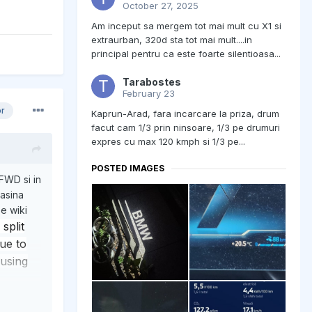
October 27, 2025
Am inceput sa mergem tot mai mult cu X1 si
extraurban, 320d sta tot mai mult....in
principal pentru ca este foarte silentioasa...
Tarabostes
February 23
or
Kaprun-Arad, fara incarcare la priza, drum
facut cam 1/3 prin ninsoare, 1/3 pe drumuri
expres cu max 120 kmph si 1/3 pe...
POSTED IMAGES
FWD si in
masina
e wiki
split
due to
 using
 the