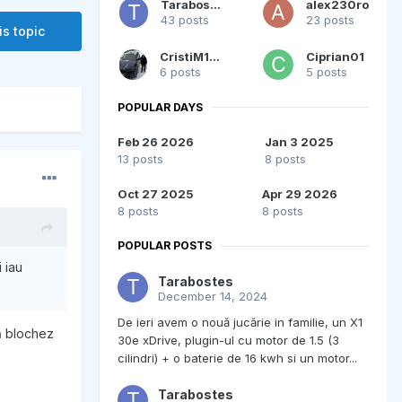
Tarabostes
alex230ro
43 posts
23 posts
is topic
CristiM1974
Ciprian01
6 posts
5 posts
POPULAR DAYS
Feb 26 2026
Jan 3 2025
13 posts
8 posts
Oct 27 2025
Apr 29 2026
8 posts
8 posts
POPULAR POSTS
 iau
Tarabostes
December 14, 2024
De ieri avem o nouă jucărie in familie, un X1
că blochez
30e xDrive, plugin-ul cu motor de 1.5 (3
cilindri) + o baterie de 16 kwh si un motor...
Tarabostes