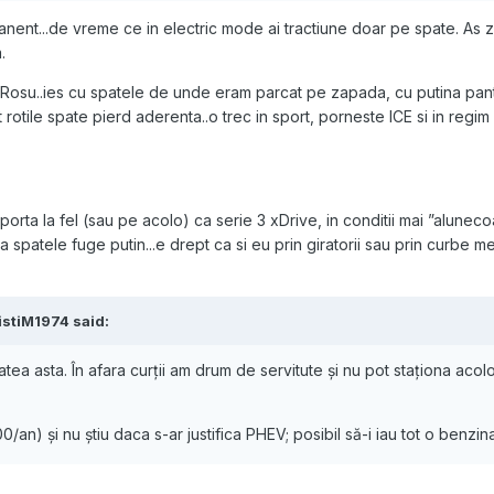
plies to the rear differential varying the torque split betwe
ent...de vreme ce in electric mode ai tractiune doar pe spate. As z
rential has no locking function."
.
te vedea cum merge.
Rosu..ies cu spatele de unde eram parcat pe zapada, cu putina pant
t rotile spate pierd aderenta..o trec in sport, porneste ICE si in regi
rta la fel (sau pe acolo) ca serie 3 xDrive, in conditii mai ”aluneco
ca spatele fuge putin...e drept ca si eu prin giratorii sau prin curbe 
istiM1974
said:
atea asta. În afara curții am drum de servitute și nu pot staționa acol
/an) și nu știu daca s-ar justifica PHEV; posibil să-i iau tot o benzin