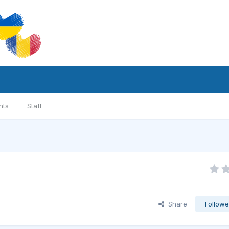
nts
Staff
Share
Followe