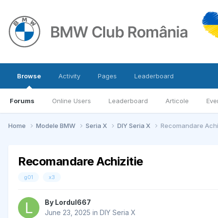
Browse
Activity
Pages
Leaderboard
Forums
Online Users
Leaderboard
Articole
Eve
Home
Modele BMW
Seria X
DIY Seria X
Recomandare Achiz
Recomandare Achizitie
g01
x3
By
Lordul667
June 23, 2025
in
DIY Seria X