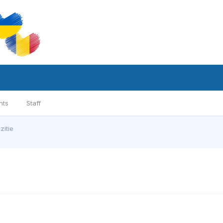
nts
Staff
itie