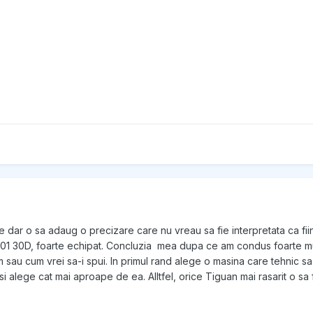
e dar o sa adaug o precizare care nu vreau sa fie interpretata ca fiin
1 30D, foarte echipat. Concluzia mea dupa ce am condus foarte mult 
sau cum vrei sa-i spui. In primul rand alege o masina care tehnic sa f
si alege cat mai aproape de ea. Alltfel, orice Tiguan mai rasarit o sa 