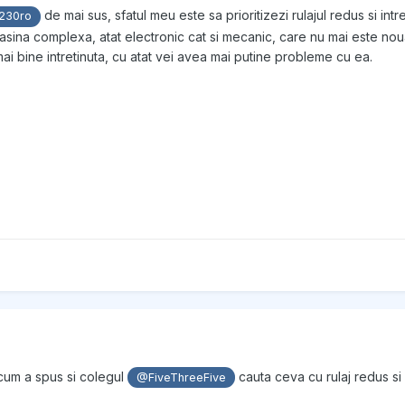
de mai sus, sfatul meu este sa prioritizezi rulajul redus si int
230ro
asina complexa, atat electronic cat si mecanic, care nu mai este nou
mai bine intretinuta, cu atat vei avea mai putine probleme cu ea.
 cum a spus si colegul
cauta ceva cu rulaj redus si
@FiveThreeFive