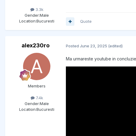
3.3k
Gender:
Male
Location:
Bucuresti
Quote
alex230ro
Posted
June 23, 2025
(edited)
Ma urmareste youtube in concluzi
Members
7.4k
Gender:
Male
Location:
Bucuresti