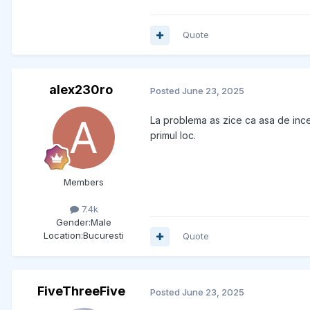
Quote
alex230ro
Posted
June 23, 2025
La problema as zice ca asa de incepu
primul loc.
Members
7.4k
Gender:
Male
Location:
Bucuresti
Quote
FiveThreeFive
Posted
June 23, 2025