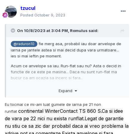
tzucul
Posted
October 9, 2023
On 10/8/2023 at 3:04 PM,
Romulus
said:
fie merg asa, probabil iau doar anvelope de
@raduron10
iarna pe jantele astea si mai decid dupa vara urmatoare...
ies si mai ieftin pe moment.
Acum ce anvelope sa iau. Run-flat sau nu? Asta o decid in
functie de ce este pe masina... Daca nu sunt run-flat ma
bucur ca am ocazia sa incerc si fara...
Dar XL? E nevoie? 100V pentru iarna este suficient?
Expand
Cu steluta sau fara? Se supara garantia daca iau fara
steluta?
Eu tocmai ce mi-am luat gumele de iarna pe 21 non
continental WinterContact TS 860 S.Ca si idee
runflat
de vara pe 22 nici nu exista runflat.Legat de garantie
nu stiu ce sa zic dar probabil daca ai vreo problema la
xdrive pot sa comenteze.Exista anvelope si fara