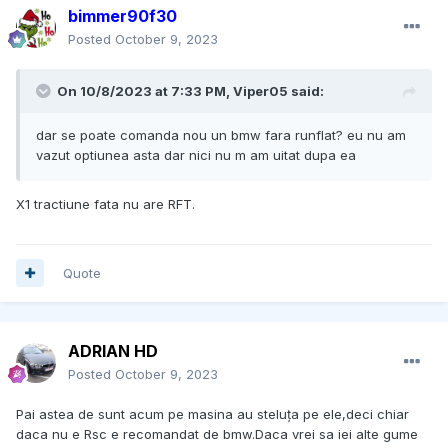
bimmer90f30
Posted
October 9, 2023
On 10/8/2023 at 7:33 PM,
Viper05
said:
dar se poate comanda nou un bmw fara runflat? eu nu am
vazut optiunea asta dar nici nu m am uitat dupa ea
X1 tractiune fata nu are RFT.
Quote
ADRIAN HD
Posted
October 9, 2023
Pai astea de sunt acum pe masina au steluța pe ele,deci chiar
daca nu e Rsc e recomandat de bmw.Daca vrei sa iei alte gume