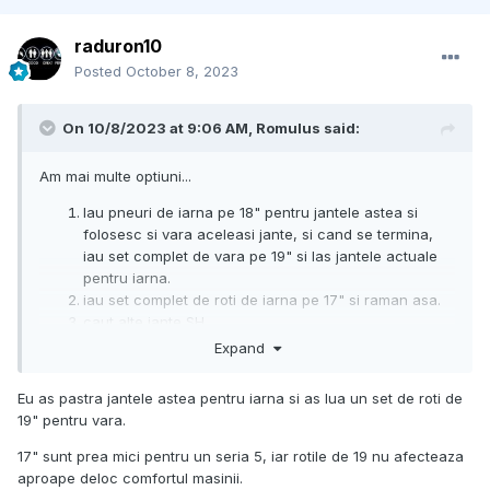
raduron10
Posted
October 8, 2023
On 10/8/2023 at 9:06 AM,
Romulus
said:
Am mai multe optiuni...
Iau pneuri de iarna pe 18" pentru jantele astea si
folosesc si vara aceleasi jante, si cand se termina,
iau set complet de vara pe 19" si las jantele actuale
pentru iarna.
iau set complet de roti de iarna pe 17" si raman asa.
caut alte jante SH.
Expand
Voi ce ati alege?
Eu as pastra jantele astea pentru iarna si as lua un set de roti de
19" pentru vara.
17" sunt prea mici pentru un seria 5, iar rotile de 19 nu afecteaza
aproape deloc comfortul masinii.