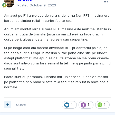
Posted
October 9, 2023
Am avut pe F11 anvelope de vara si de iarna Non RFT, masina era
barca, se simtea ruliul in curbe foarte rau.
Acum am montat iarna si vara RFT, masina este mult mai stabila in
curbe iar cutia de transfer(asta ca am xdrive) nu face urat in
curbe periculoase luate mai agresiv sau serpentine.
Si pe langa asta am montat anvelope RFT pt confortul psihic, ce
fac daca sunt cu copii in masina si fac pana cine stie pe unde?
astept platforma? ma apuc sa dau telefoane sa ma preia cineva?
daca sunt intr-o zona fara semnal la tel, merg pe janta pana prind
semnal ? etc.
Poate sunt eu paranoia, lucrand intr-un service, lunar vin masinii
pe platforma pt o pana si asta m-a facut sa renunt la anvelopele
normale.
Quote
1
1
1