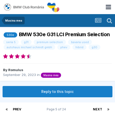
Masina mea
BMW 530e G31 LCI Premium Selection
530e
seria 5
g31
premium selection
bavaria used
autohaus michael schmidt gmbh
phev
hibrid
g30
By
Romulus
September 29, 2023
in
Masina mea
Reply to this topic
PREV
Page 5 of 24
NEXT