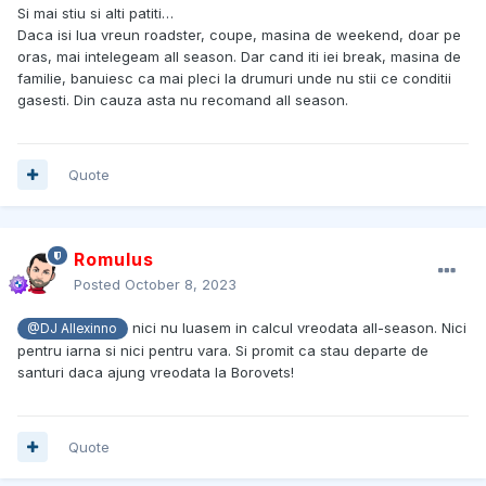
Si mai stiu si alti patiti…
Daca isi lua vreun roadster, coupe, masina de weekend, doar pe
oras, mai intelegeam all season. Dar cand iti iei break, masina de
familie, banuiesc ca mai pleci la drumuri unde nu stii ce conditii
gasesti. Din cauza asta nu recomand all season.
Quote
Romulus
Posted
October 8, 2023
nici nu luasem in calcul vreodata all-season. Nici
@DJ Allexinno
pentru iarna si nici pentru vara. Si promit ca stau departe de
santuri daca ajung vreodata la Borovets!
Quote