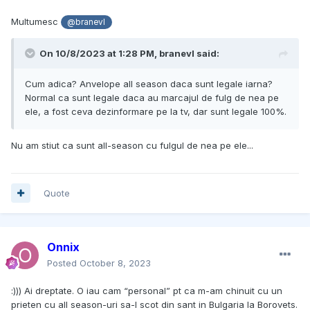
Multumesc
@branevl
On 10/8/2023 at 1:28 PM,
branevl
said:
Cum adica? Anvelope all season daca sunt legale iarna?
Normal ca sunt legale daca au marcajul de fulg de nea pe
ele, a fost ceva dezinformare pe la tv, dar sunt legale 100%.
Nu am stiut ca sunt all-season cu fulgul de nea pe ele...
Quote
Onnix
Posted
October 8, 2023
:))) Ai dreptate. O iau cam “personal” pt ca m-am chinuit cu un
prieten cu all season-uri sa-l scot din sant in Bulgaria la Borovets.