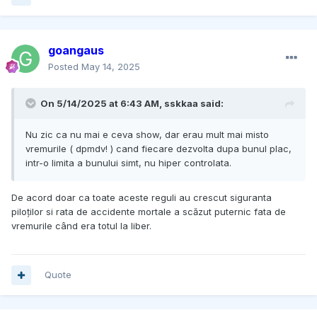
goangaus
Posted
May 14, 2025
On 5/14/2025 at 6:43 AM,
sskkaa
said:
Nu zic ca nu mai e ceva show, dar erau mult mai misto
vremurile ( dpmdv! ) cand fiecare dezvolta dupa bunul plac,
intr-o limita a bunului simt, nu hiper controlata.
De acord doar ca toate aceste reguli au crescut siguranta
piloților si rata de accidente mortale a scăzut puternic fata de
vremurile când era totul la liber.
Quote