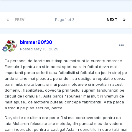
PREV
Page 1 of 2
NEXT
bimmer90f30
Posted
May 13, 2025
Eu personal de foarte mult timp nu mai sunt la curent/urmaresc
Formula 1 pentru ca si in acest sport ca si in fotbal devin mai
importanti parca soferii (sau fotbalistii si fotbalul ca joc in sine) pe
unde si cine mai pleaca .. pe unde .. sa castige o reputatie ceva..
bani. milti, multo bani.. si mai putin motoarele si inovatia in acest
domeniu, fiabilitatea.. dovedita prin testul suprem (anduranta) pe
circuit de Formula 1.. Asta parca "spunea" mai mult in vremuri de
mult apuse.. ce motoare puteau concepe fabricantii.. Asta parca
a trecut pe plan secund, parca.
Dar, stirile de ultima ora par a fi si mai controversate pentru ca
iata McLaren foloseste alte metode, din punctul meu de vedere
cam incorecte, pentru a castiga! Asta in conditiile in care (altii mai