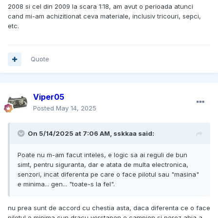
2008 si cel din 2009 la scara 1:18, am avut o perioada atunci
cand mi-am achizitionat ceva materiale, inclusiv tricouri, sepci,
etc.
Quote
Viper05
Posted
May 14, 2025
On 5/14/2025 at 7:06 AM,
sskkaa
said:
Poate nu m-am facut inteles, e logic sa ai reguli de bun
simt, pentru siguranta, dar e atata de multa electronica,
senzori, incat diferenta pe care o face pilotul sau "masina"
e minima... gen... "toate-s la fel".
nu prea sunt de accord cu chestia asta, daca diferenta ce o face
pilotul e minima cun dracu verstapen e campion si perez abia a