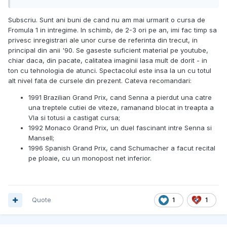
Subscriu. Sunt ani buni de cand nu am mai urmarit o cursa de
Fromula 1 in intregime. In schimb, de 2-3 ori pe an, imi fac timp sa
privesc inregistrari ale unor curse de referinta din trecut, in
principal din anii '90. Se gaseste suficient material pe youtube,
chiar daca, din pacate, calitatea imaginii lasa mult de dorit - in
ton cu tehnologia de atunci. Spectacolul este insa la un cu totul
alt nivel fata de cursele din prezent. Cateva recomandari:
1991 Brazilian Grand Prix, cand Senna a pierdut una catre
una treptele cutiei de viteze, ramanand blocat in treapta a
VIa si totusi a castigat cursa;
1992 Monaco Grand Prix, un duel fascinant intre Senna si
Mansell;
1996 Spanish Grand Prix, cand Schumacher a facut recital
pe ploaie, cu un monopost net inferior.
Quote
1
1