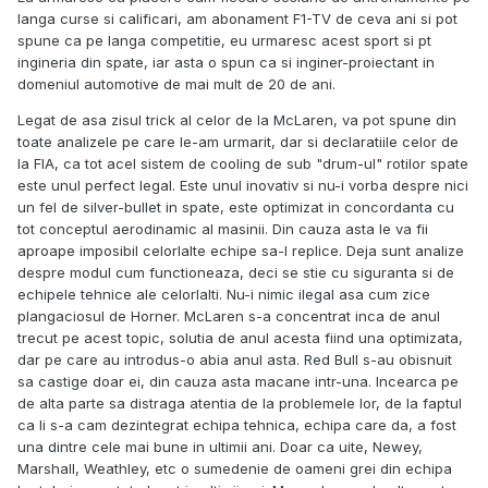
langa curse si calificari, am abonament F1-TV de ceva ani si pot
spune ca pe langa competitie, eu urmaresc acest sport si pt
ingineria din spate, iar asta o spun ca si inginer-proiectant in
domeniul automotive de mai mult de 20 de ani.
Legat de asa zisul trick al celor de la McLaren, va pot spune din
toate analizele pe care le-am urmarit, dar si declaratiile celor de
la FIA, ca tot acel sistem de cooling de sub "drum-ul" rotilor spate
este unul perfect legal. Este unul inovativ si nu-i vorba despre nici
un fel de silver-bullet in spate, este optimizat in concordanta cu
tot conceptul aerodinamic al masinii. Din cauza asta le va fii
aproape imposibil celorlalte echipe sa-l replice. Deja sunt analize
despre modul cum functioneaza, deci se stie cu siguranta si de
echipele tehnice ale celorlalti. Nu-i nimic ilegal asa cum zice
plangaciosul de Horner. McLaren s-a concentrat inca de anul
trecut pe acest topic, solutia de anul acesta fiind una optimizata,
dar pe care au introdus-o abia anul asta. Red Bull s-au obisnuit
sa castige doar ei, din cauza asta macane intr-una. Incearca pe
de alta parte sa distraga atentia de la problemele lor, de la faptul
ca li s-a cam dezintegrat echipa tehnica, echipa care da, a fost
una dintre cele mai bune in ultimii ani. Doar ca uite, Newey,
Marshall, Weathley, etc o sumedenie de oameni grei din echipa