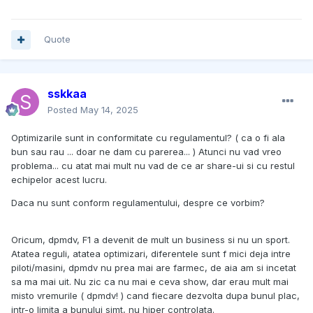
Quote
sskkaa
Posted
May 14, 2025
Optimizarile sunt in conformitate cu regulamentul? ( ca o fi ala
bun sau rau ... doar ne dam cu parerea... ) Atunci nu vad vreo
problema... cu atat mai mult nu vad de ce ar share-ui si cu restul
echipelor acest lucru.
Daca nu sunt conform regulamentului, despre ce vorbim?
Oricum, dpmdv, F1 a devenit de mult un business si nu un sport.
Atatea reguli, atatea optimizari, diferentele sunt f mici deja intre
piloti/masini, dpmdv nu prea mai are farmec, de aia am si incetat
sa ma mai uit. Nu zic ca nu mai e ceva show, dar erau mult mai
misto vremurile ( dpmdv! ) cand fiecare dezvolta dupa bunul plac,
intr-o limita a bunului simt, nu hiper controlata.