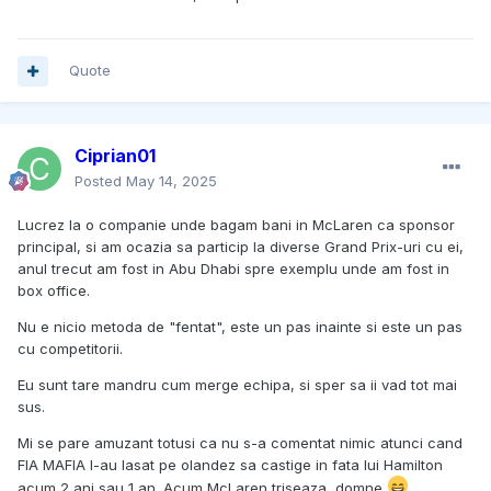
Quote
Ciprian01
Posted
May 14, 2025
Lucrez la o companie unde bagam bani in McLaren ca sponsor
principal, si am ocazia sa particip la diverse Grand Prix-uri cu ei,
anul trecut am fost in Abu Dhabi spre exemplu unde am fost in
box office.
Nu e nicio metoda de "fentat", este un pas inainte si este un pas
cu competitorii.
Eu sunt tare mandru cum merge echipa, si sper sa ii vad tot mai
sus.
Mi se pare amuzant totusi ca nu s-a comentat nimic atunci cand
FIA MAFIA l-au lasat pe olandez sa castige in fata lui Hamilton
acum 2 ani sau 1 an. Acum McLaren triseaza, domne