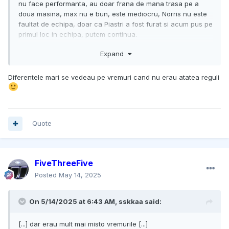
nu face performanta, au doar frana de mana trasa pe a
doua masina, max nu e bun, este mediocru, Norris nu este
faultat de echipa, doar ca Piastri a fost furat si acum pus pe
primul loc in echipa, putem continua.
Diferentele sunt mari si exista intre toate echipele.
Expand
Diferentele mari se vedeau pe vremuri cand nu erau atatea reguli
Quote
FiveThreeFive
Posted
May 14, 2025
On 5/14/2025 at 6:43 AM,
sskkaa
said:
[...] dar erau mult mai misto vremurile [...]