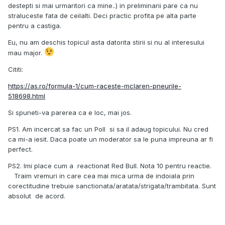
destepti si mai urmaritori ca mine..) in preliminarii pare ca nu
straluceste fata de ceilalti. Deci practic profita pe alta parte
pentru a castiga.
Eu, nu am deschis topicul asta datorita stirii si nu al interesului
mau major.
Cititi:
https://as.ro/formula-1/cum-raceste-mclaren-pneurile-
518698.html
Si spuneti-va parerea ca e loc, mai jos.
PS1. Am incercat sa fac un Poll si sa il adaug topicului. Nu cred
ca mi-a iesit. Daca poate un moderator sa le puna impreuna ar fi
perfect.
PS2. Imi place cum a reactionat Red Bull. Nota 10 pentru reactie.
Traim vremuri in care cea mai mica urma de indoiala prin
corectitudine trebuie sanctionata/aratata/strigata/trambitata. Sunt
absolut de acord.