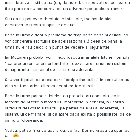
mare branza si stii ca au (da, de acord, un special recipe.. parca
ti se pare ca nu concurezi cu un adversar pe aceleasi ramura..
Stiu ca nu pot avea dreptate in totalitate, tocmai de aici
controversa iscata si opiniile de aflat..
Pana la urma.e.doar o problema de timp pana cand si ceilalti iso
vor concentra eforturile pe aceiasi zona (...) ceea ce pana la
urma nu e rau deloc din punct de vedere al sigurantei.
Iar McLaren probabil vor fi recunoscuti in analele Istoriei Formula
1 ca precursorii unei noi tendinte - dezvoltarea unui nou sistem
de siguranta - sistemul de franare si aderanta..
Sau vor fi priviti ca aceia care "dodge the bullet" in sensul ca au
ales sa faca orice altceva decat ce fac si ceilalti.
Pana la urma pot sa si inteleg ca probabil au constatat ca in
materie de putere a motorului, motoarele in general, nu exista
suficient dezvoltat subiectul pe partea de R&D al aderentei, ..a
sistemului de franare, si ca atare daca exista o posibilitate, de ce
sa nu o foloseasca.
Vedeti, pot sa fii si de acord cu, ce fac. Dar nu vreau sa spun eu
tot..