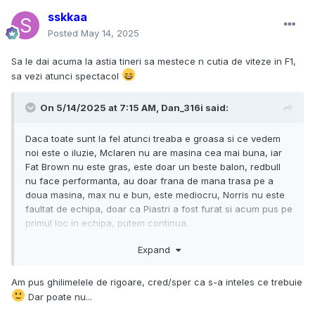
sskkaa
Posted
May 14, 2025
Sa le dai acuma la astia tineri sa mestece n cutia de viteze in F1,
sa vezi atunci spectacol
On 5/14/2025 at 7:15 AM,
Dan_316i
said:
Daca toate sunt la fel atunci treaba e groasa si ce vedem
noi este o iluzie, Mclaren nu are masina cea mai buna, iar
Fat Brown nu este gras, este doar un beste balon, redbull
nu face performanta, au doar frana de mana trasa pe a
doua masina, max nu e bun, este mediocru, Norris nu este
faultat de echipa, doar ca Piastri a fost furat si acum pus pe
primul loc in echipa, putem continua.
Diferentele sunt mari si exista intre toate echipele.
Expand
Am pus ghilimelele de rigoare, cred/sper ca s-a inteles ce trebuie
Dar poate nu...