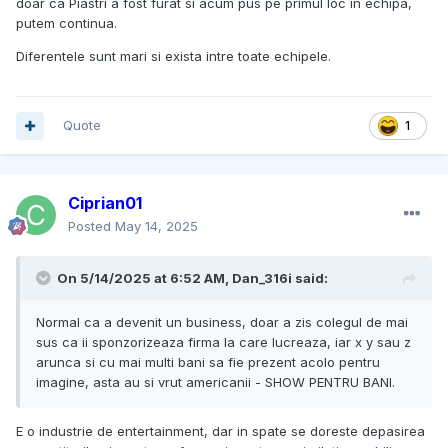
doar ca Piastri a fost furat si acum pus pe primul loc in echipa,
putem continua.
Diferentele sunt mari si exista intre toate echipele.
Quote
1
Ciprian01
Posted
May 14, 2025
On 5/14/2025 at 6:52 AM,
Dan_316i
said:
Normal ca a devenit un business, doar a zis colegul de mai
sus ca ii sponzorizeaza firma la care lucreaza, iar x y sau z
arunca si cu mai multi bani sa fie prezent acolo pentru
imagine, asta au si vrut americanii - SHOW PENTRU BANI.
E o industrie de entertainment, dar in spate se doreste depasirea