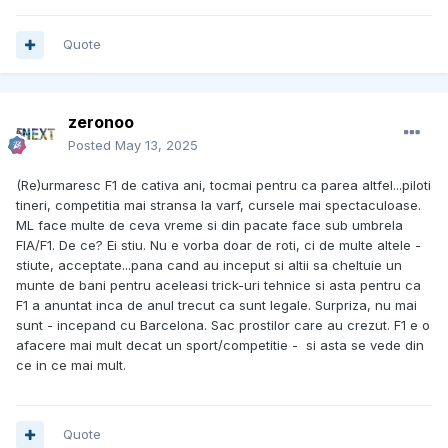
Quote
zeronoo
Posted
May 13, 2025
(Re)urmaresc F1 de cativa ani, tocmai pentru ca parea altfel...piloti
tineri, competitia mai stransa la varf, cursele mai spectaculoase.
ML face multe de ceva vreme si din pacate face sub umbrela
FIA/F1. De ce? Ei stiu. Nu e vorba doar de roti, ci de multe altele -
stiute, acceptate...pana cand au inceput si altii sa cheltuie un
munte de bani pentru aceleasi trick-uri tehnice si asta pentru ca
F1 a anuntat inca de anul trecut ca sunt legale. Surpriza, nu mai
sunt - incepand cu Barcelona. Sac prostilor care au crezut. F1 e o
afacere mai mult decat un sport/competitie - si asta se vede din
ce in ce mai mult.
Quote