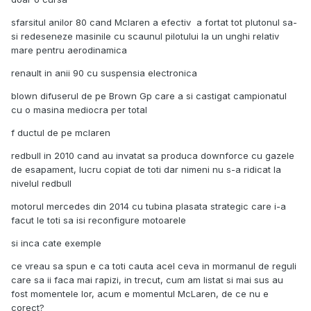
sfarsitul anilor 80 cand Mclaren a efectiv a fortat tot plutonul sa-
si redeseneze masinile cu scaunul pilotului la un unghi relativ
mare pentru aerodinamica
renault in anii 90 cu suspensia electronica
blown difuserul de pe Brown Gp care a si castigat campionatul
cu o masina mediocra per total
f ductul de pe mclaren
redbull in 2010 cand au invatat sa produca downforce cu gazele
de esapament, lucru copiat de toti dar nimeni nu s-a ridicat la
nivelul redbull
motorul mercedes din 2014 cu tubina plasata strategic care i-a
facut le toti sa isi reconfigure motoarele
si inca cate exemple
ce vreau sa spun e ca toti cauta acel ceva in mormanul de reguli
care sa ii faca mai rapizi, in trecut, cum am listat si mai sus au
fost momentele lor, acum e momentul McLaren, de ce nu e
corect?