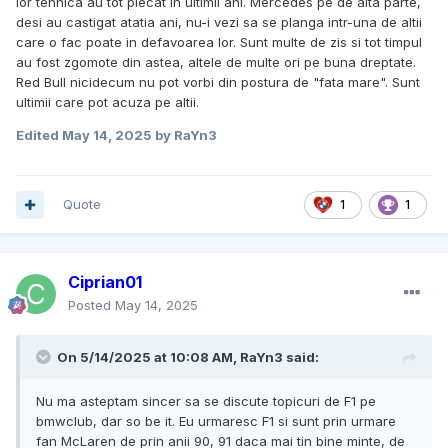
lor tehnica au tot plecat in ultimii ani. Mercedes pe de alta parte,
desi au castigat atatia ani, nu-i vezi sa se planga intr-una de altii
care o fac poate in defavoarea lor. Sunt multe de zis si tot timpul
au fost zgomote din astea, altele de multe ori pe buna dreptate.
Red Bull nicidecum nu pot vorbi din postura de "fata mare". Sunt
ultimii care pot acuza pe altii.
Edited
May 14, 2025
by RaYn3
Quote
1
1
Ciprian01
Posted
May 14, 2025
On 5/14/2025 at 10:08 AM,
RaYn3
said:
Nu ma asteptam sincer sa se discute topicuri de F1 pe
bmwclub, dar so be it. Eu urmaresc F1 si sunt prin urmare
fan McLaren de prin anii 90, 91 daca mai tin bine minte, de