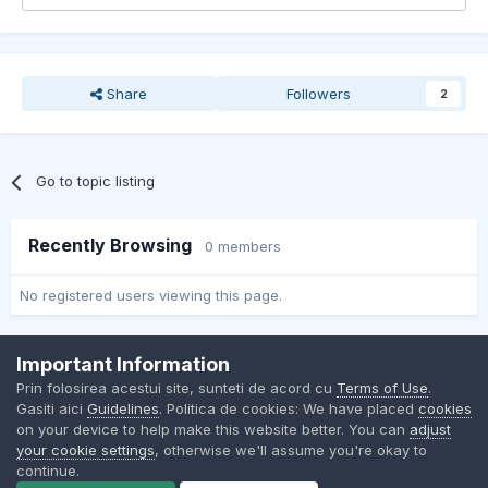
Share
Followers
2
Go to topic listing
Recently Browsing
0 members
No registered users viewing this page.
Important Information
Contact Us
Cookies
Prin folosirea acestui site, sunteti de acord cu
Terms of Use
.
BMW Club Romania
Gasiti aici
Guidelines
. Politica de cookies: We have placed
cookies
Powered by Invision Community
on your device to help make this website better. You can
adjust
your cookie settings
, otherwise we'll assume you're okay to
continue.