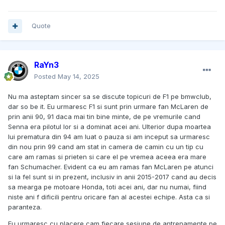
Quote
RaYn3
Posted
May 14, 2025
Nu ma asteptam sincer sa se discute topicuri de F1 pe bmwclub,
dar so be it. Eu urmaresc F1 si sunt prin urmare fan McLaren de
prin anii 90, 91 daca mai tin bine minte, de pe vremurile cand
Senna era pilotul lor si a dominat acei ani. Ulterior dupa moartea
lui prematura din 94 am luat o pauza si am inceput sa urmaresc
din nou prin 99 cand am stat in camera de camin cu un tip cu
care am ramas si prieten si care el pe vremea aceea era mare
fan Schumacher. Evident ca eu am ramas fan McLaren pe atunci
si la fel sunt si in prezent, inclusiv in anii 2015-2017 cand au decis
sa mearga pe motoare Honda, toti acei ani, dar nu numai, fiind
niste ani f dificili pentru oricare fan al acestei echipe. Asta ca si
paranteza.
Eu urmaresc cu placere cam fiecare sesiune de antrenamente pe