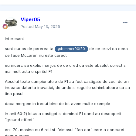
Viper05
Posted
May 13, 2025
interesant
sunt curios de parerea ta
de ce crezi ca ceea
@bimmer90f30
ce face McLaren nu este corect
eu incerc sa explic mai jos de ce cred ca este absolut corect si
mai mult asta e spiritul F1
Absolut toate campionatele de F1 au fost castigate de zeci de ani
incoace datorita inovatiei, de unde si regulile schimbatoare ca sa
tina pasul
daca mergem in trecut bine de tot avem multe exemple
in anii 60(?) lotus a castigat si dominat F1 cand au descoperit
“ground effect”
anii 70, masina cu 6 roti si faimosul “fan car” care a concurat
doar o cursa