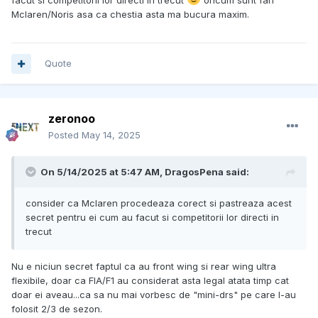
facut si competitorii lor directi in trecut
oricum sunt fan
Mclaren/Noris asa ca chestia asta ma bucura maxim.
Quote
zeronoo
Posted
May 14, 2025
On 5/14/2025 at 5:47 AM,
DragosPena
said:
consider ca Mclaren procedeaza corect si pastreaza acest
secret pentru ei cum au facut si competitorii lor directi in
trecut
Nu e niciun secret faptul ca au front wing si rear wing ultra
flexibile, doar ca FIA/F1 au considerat asta legal atata timp cat
doar ei aveau...ca sa nu mai vorbesc de "mini-drs" pe care l-au
folosit 2/3 de sezon.