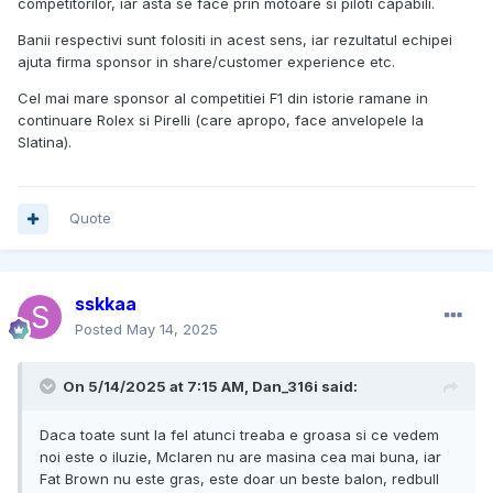
competitorilor, iar asta se face prin motoare si piloti capabili.
Banii respectivi sunt folositi in acest sens, iar rezultatul echipei
ajuta firma sponsor in share/customer experience etc.
Cel mai mare sponsor al competitiei F1 din istorie ramane in
continuare Rolex si Pirelli (care apropo, face anvelopele la
Slatina).
Quote
sskkaa
Posted
May 14, 2025
On 5/14/2025 at 7:15 AM,
Dan_316i
said:
Daca toate sunt la fel atunci treaba e groasa si ce vedem
noi este o iluzie, Mclaren nu are masina cea mai buna, iar
Fat Brown nu este gras, este doar un beste balon, redbull