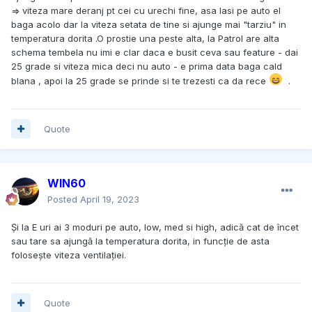
=> viteza mare deranj pt cei cu urechi fine, asa lasi pe auto el
baga acolo dar la viteza setata de tine si ajunge mai "tarziu" in
temperatura dorita .O prostie una peste alta, la Patrol are alta
schema tembela nu imi e clar daca e busit ceva sau feature - dai
25 grade si viteza mica deci nu auto - e prima data baga cald
blana , apoi la 25 grade se prinde si te trezesti ca da rece
.
Quote
WIN60
Posted
April 19, 2023
Și la E uri ai 3 moduri pe auto, low, med si high, adică cat de încet
sau tare sa ajungă la temperatura dorita, in funcție de asta
folosește viteza ventilației.
Quote