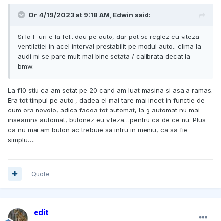
On 4/19/2023 at 9:18 AM,
Edwin
said:
Si la F-uri e la fel.. dau pe auto, dar pot sa reglez eu viteza
ventilatiei in acel interval prestabilit pe modul auto.. clima la
audi mi se pare mult mai bine setata / calibrata decat la
bmw.
La f10 stiu ca am setat pe 20 cand am luat masina si asa a ramas.
Era tot timpul pe auto , dadea el mai tare mai incet in functie de
cum era nevoie, adica facea tot automat, la g automat nu mai
inseamna automat, butonez eu viteza…pentru ca de ce nu. Plus
ca nu mai am buton ac trebuie sa intru in meniu, ca sa fie
simplu….
Quote
edit