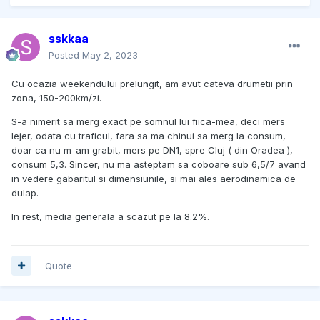
sskkaa
Posted
May 2, 2023
Cu ocazia weekendului prelungit, am avut cateva drumetii prin
zona, 150-200km/zi.
S-a nimerit sa merg exact pe somnul lui fiica-mea, deci mers
lejer, odata cu traficul, fara sa ma chinui sa merg la consum,
doar ca nu m-am grabit, mers pe DN1, spre Cluj ( din Oradea ),
consum 5,3. Sincer, nu ma asteptam sa coboare sub 6,5/7 avand
in vedere gabaritul si dimensiunile, si mai ales aerodinamica de
dulap.
In rest, media generala a scazut pe la 8.2%.
Quote