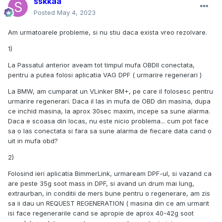
sskkaa
Posted
May 4, 2023
Am urmatoarele probleme, si nu stiu daca exista vreo rezolvare.
1)
La Passatul anterior aveam tot timpul mufa OBDII conectata,
pentru a putea folosi aplicatia VAG DPF ( urmarire regenerari )
La BMW, am cumparat un VLinker BM+, pe care il folosesc pentru
urmarire regenerari. Daca il las in mufa de OBD din masina, dupa
ce inchid masina, la aprox 30sec maxim, incepe sa sune alarma.
Daca e scoasa din locas, nu este nicio problema... cum pot face
sa o las conectata si fara sa sune alarma de fiecare data cand o
uit in mufa obd?
2)
Folosind ieri aplicatia BimmerLink, urmaream DPF-ul, si vazand ca
are peste 35g soot mass in DPF, si avand un drum mai lung,
extraurban, in conditii de mers bune pentru o regenerare, am zis
sa ii dau un REQUEST REGENERATION ( masina din ce am urmarit
isi face regenerarile cand se apropie de aprox 40-42g soot