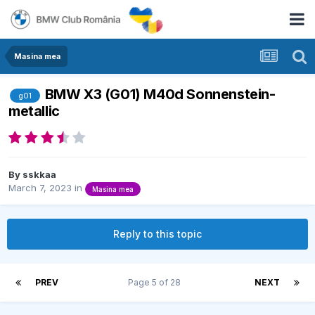
Masina mea
BMW X3 (G01) M40d Sonnenstein-
g01
metallic
By
sskkaa
March 7, 2023
in
Masina mea
Reply to this topic
PREV
Page 5 of 28
NEXT