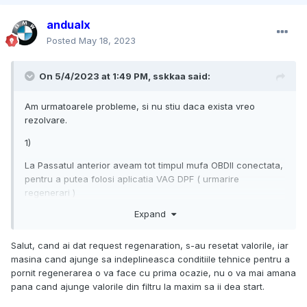
andualx
Posted
May 18, 2023
On 5/4/2023 at 1:49 PM,
sskkaa
said:
Am urmatoarele probleme, si nu stiu daca exista vreo
rezolvare.
1)
La Passatul anterior aveam tot timpul mufa OBDII conectata,
pentru a putea folosi aplicatia VAG DPF ( urmarire
regenerari )
Expand
La BMW, am cumparat un VLinker BM+, pe care il folosesc
pentru urmarire regenerari. Daca il las in mufa de OBD din
masina, dupa ce inchid masina, la aprox 30sec maxim,
Salut, cand ai dat request regenaration, s-au resetat valorile, iar
incepe sa sune alarma. Daca e scoasa din locas, nu este
masina cand ajunge sa indeplineasca conditiile tehnice pentru a
nicio problema... cum pot face sa o las conectata si fara sa
pornit regenerarea o va face cu prima ocazie, nu o va mai amana
sune alarma de fiecare data cand o uit in mufa obd?
pana cand ajunge valorile din filtru la maxim sa ii dea start.
2)