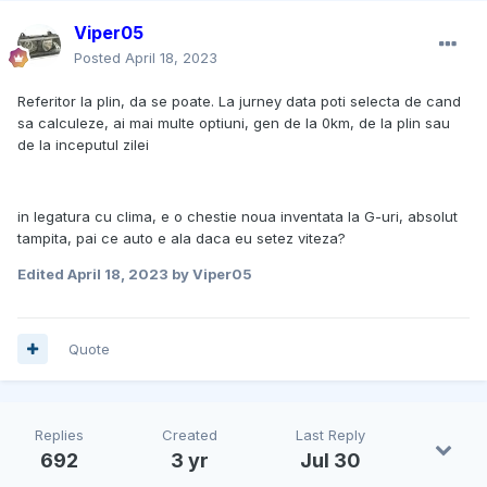
Viper05
Posted
April 18, 2023
Referitor la plin, da se poate. La jurney data poti selecta de cand
sa calculeze, ai mai multe optiuni, gen de la 0km, de la plin sau
de la inceputul zilei
in legatura cu clima, e o chestie noua inventata la G-uri, absolut
tampita, pai ce auto e ala daca eu setez viteza?
Edited
April 18, 2023
by Viper05
Quote
Replies
Created
Last Reply
692
3 yr
Jul 30