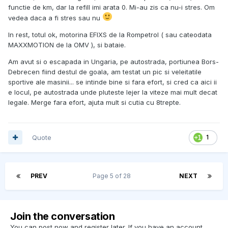
functie de km, dar la refill imi arata 0. Mi-au zis ca nu-i stres. Om
vedea daca a fi stres sau nu
In rest, totul ok, motorina EFIXS de la Rompetrol ( sau cateodata
MAXXMOTION de la OMV ), si bataie.
Am avut si o escapada in Ungaria, pe autostrada, portiunea Bors-
Debrecen fiind destul de goala, am testat un pic si veleitatile
sportive ale masinii... se intinde bine si fara efort, si cred ca aici ii
e locul, pe autostrada unde pluteste lejer la viteze mai mult decat
legale. Merge fara efort, ajuta mult si cutia cu 8trepte.
Quote
1
PREV
Page 5 of 28
NEXT
Join the conversation
You can post now and register later. If you have an account,