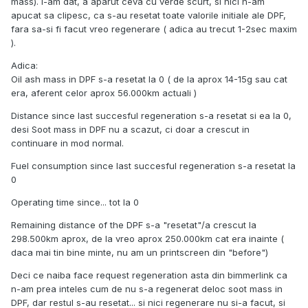
mass). I-am dat, a aparut ceva cu verde scurt, si nici n-am
apucat sa clipesc, ca s-au resetat toate valorile initiale ale DPF,
fara sa-si fi facut vreo regenerare ( adica au trecut 1-2sec maxim
).
Adica:
Oil ash mass in DPF s-a resetat la 0 ( de la aprox 14-15g sau cat
era, aferent celor aprox 56.000km actuali )
Distance since last succesful regeneration s-a resetat si ea la 0,
desi Soot mass in DPF nu a scazut, ci doar a crescut in
continuare in mod normal.
Fuel consumption since last succesful regeneration s-a resetat la
0
Operating time since... tot la 0
Remaining distance of the DPF s-a "resetat"/a crescut la
298.500km aprox, de la vreo aprox 250.000km cat era inainte (
daca mai tin bine minte, nu am un printscreen din "before")
Deci ce naiba face request regeneration asta din bimmerlink ca
n-am prea inteles cum de nu s-a regenerat deloc soot mass in
DPF, dar restul s-au resetat... si nici regenerare nu si-a facut, si