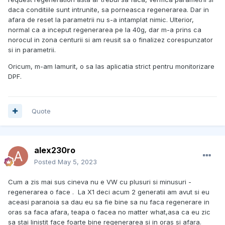
daca conditiile sunt intrunite, sa porneasca regenerarea. Dar in
afara de reset la parametrii nu s-a intamplat nimic. Ulterior,
normal ca a inceput regenerarea pe la 40g, dar m-a prins ca
norocul in zona centurii si am reusit sa o finalizez corespunzator
si in parametrii.
Oricum, m-am lamurit, o sa las aplicatia strict pentru monitorizare
DPF.
Quote
alex230ro
Posted
May 5, 2023
Cum a zis mai sus cineva nu e VW cu plusuri si minusuri -
regenerarea o face . La X1 deci acum 2 generatii am avut si eu
aceasi paranoia sa dau eu sa fie bine sa nu faca regenerare in
oras sa faca afara, teapa o facea no matter what,asa ca eu zic
sa stai linistit face foarte bine regenerarea si in oras si afara.