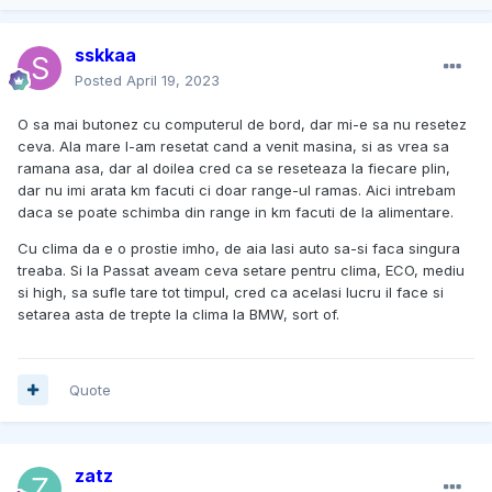
sskkaa
Posted
April 19, 2023
O sa mai butonez cu computerul de bord, dar mi-e sa nu resetez
ceva. Ala mare l-am resetat cand a venit masina, si as vrea sa
ramana asa, dar al doilea cred ca se reseteaza la fiecare plin,
dar nu imi arata km facuti ci doar range-ul ramas. Aici intrebam
daca se poate schimba din range in km facuti de la alimentare.
Cu clima da e o prostie imho, de aia lasi auto sa-si faca singura
treaba. Si la Passat aveam ceva setare pentru clima, ECO, mediu
si high, sa sufle tare tot timpul, cred ca acelasi lucru il face si
setarea asta de trepte la clima la BMW, sort of.
Quote
zatz