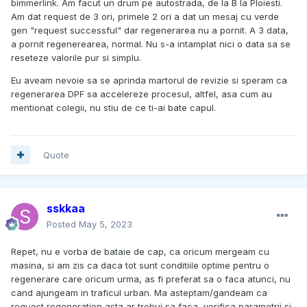
bimmerlink. Am facut un drum pe autostrada, de la B la Ploiesti.
Am dat request de 3 ori, primele 2 ori a dat un mesaj cu verde
gen "request successful" dar regenerarea nu a pornit. A 3 data,
a pornit regenerearea, normal. Nu s-a intamplat nici o data sa se
reseteze valorile pur si simplu.
Eu aveam nevoie sa se aprinda martorul de revizie si speram ca
regenerarea DPF sa accelereze procesul, altfel, asa cum au
mentionat colegii, nu stiu de ce ti-ai bate capul.
Quote
sskkaa
Posted
May 5, 2023
Repet, nu e vorba de bataie de cap, ca oricum mergeam cu
masina, si am zis ca daca tot sunt conditiile optime pentru o
regenerare care oricum urma, as fi preferat sa o faca atunci, nu
cand ajungeam in traficul urban. Ma asteptam/gandeam ca
request regeneration asta ar trebui sa faca, verifica parametrii si