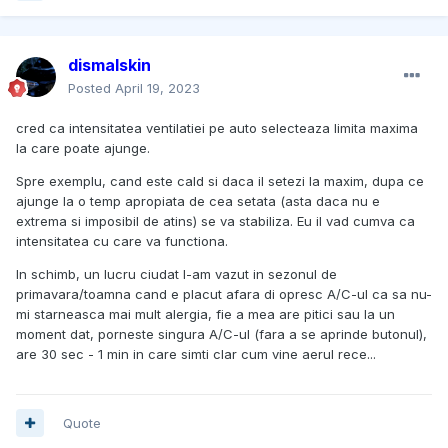
dismalskin
Posted
April 19, 2023
cred ca intensitatea ventilatiei pe auto selecteaza limita maxima
la care poate ajunge.
Spre exemplu, cand este cald si daca il setezi la maxim, dupa ce
ajunge la o temp apropiata de cea setata (asta daca nu e
extrema si imposibil de atins) se va stabiliza. Eu il vad cumva ca
intensitatea cu care va functiona.
In schimb, un lucru ciudat l-am vazut in sezonul de
primavara/toamna cand e placut afara di opresc A/C-ul ca sa nu-
mi starneasca mai mult alergia, fie a mea are pitici sau la un
moment dat, porneste singura A/C-ul (fara a se aprinde butonul),
are 30 sec - 1 min in care simti clar cum vine aerul rece...
Quote