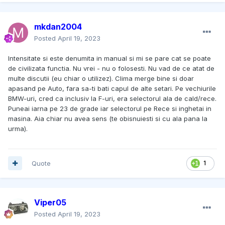
mkdan2004
Posted
April 19, 2023
Intensitate si este denumita in manual si mi se pare cat se poate
de civilizata functia. Nu vrei - nu o folosesti. Nu vad de ce atat de
multe discutii (eu chiar o utilizez). Clima merge bine si doar
apasand pe Auto, fara sa-ti bati capul de alte setari. Pe vechiurile
BMW-uri, cred ca inclusiv la F-uri, era selectorul ala de cald/rece.
Puneai iarna pe 23 de grade iar selectorul pe Rece si inghetai in
masina. Aia chiar nu avea sens (te obisnuiesti si cu ala pana la
urma).
Quote
1
Viper05
Posted
April 19, 2023