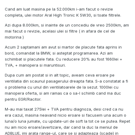
Remaining distance of the DPF s-a "resetat"/a crescut la
298.500km aprox, de la vreo aprox 250.000km cat era
Cand am luat masina pe la 52.000km i-am facut o revizie
inainte ( daca mai tin bine minte, nu am un printscreen din
completa, ulei motor Aral High Tronic K 5W30, si toate filtrele.
"before")
Azi dupa 8.000km, si inainte de un concediu de vreo 2500km, am
Deci ce naiba face request regeneration asta din
mai facut o revizie, acelasi ulei si filtre ( in afara de cel de
bimmerlink ca n-am prea inteles cum de nu s-a regenerat
motorina )
deloc soot mass in DPF, dar restul s-au resetat... si nici
Acum 2 saptamani am avut si martor de placute fata aprins in
regenerare nu si-a facut, si toate mi s-au dat peste cap...
bord, comandat la BMW, si asteptat programarea. Azi am
schimbat si placutele fata. Cu reducere 20% au fost 1660lei +
TVA, + manopera si maruntisuri.
Dupa cum am postat si in alt topic, aveam ceva eroare pe
ventilatia din scaunul pasagerului dreapta fata. S-a constatat a fi
o problema cu unul din ventilatoarele de la sezut. 1000lei cu
manopera oferta, si am ramas ca o sa-l schimb cand ma duc
pentru EGR/Racitor.
M-au mai taxat 275lei + TVA pentru diagnoza, desi cred ca nu
era cazul, masina neavand nicio eroare si facusem una acum o
luna/o luna jumate, cu update-uri de soft la tot ce se putea. Repet
nu am nicio eroare/avertizare, dar cand la duc la meniul de
ADBLUE, imi arata range-ul, care se si adapteaza (scade) in