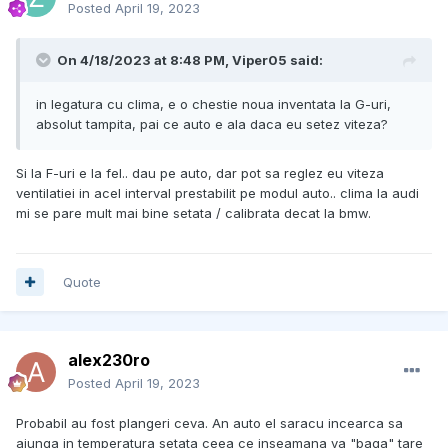
Posted
April 19, 2023
On 4/18/2023 at 8:48 PM,
Viper05
said:
in legatura cu clima, e o chestie noua inventata la G-uri,
absolut tampita, pai ce auto e ala daca eu setez viteza?
Si la F-uri e la fel.. dau pe auto, dar pot sa reglez eu viteza
ventilatiei in acel interval prestabilit pe modul auto.. clima la audi
mi se pare mult mai bine setata / calibrata decat la bmw.
Quote
alex230ro
Posted
April 19, 2023
Probabil au fost plangeri ceva. An auto el saracu incearca sa
ajunga in temperatura setata ceea ce inseamana va "baga" tare