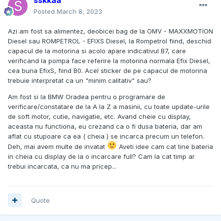
Posted
March 8, 2023
Azi am fost sa alimentez, deobicei bag de la OMV - MAXXMOTION
Diesel sau ROMPETROL - EFIXS Diesel, la Rompetrol fiind, deschid
capacul de la motorina si acolo apare indicativul B7, care
verificand la pompa face referire la motorina normala Efix Diesel,
cea buna EfixS, fiind B0. Acel sticker de pe capacul de motorina
trebuie interpretat ca un "minim calitativ" sau?
Am fost si la BMW Oradea pentru o programare de
verificare/constatare de la A la Z a masinii, cu toate update-urile
de soft motor, cutie, navigatie, etc. Avand cheie cu display,
aceasta nu functiona, eu crezand ca o fi dusa bateria, dar am
aflat cu stupoare ca ea ( cheia ) se incarca precum un telefon.
Deh, mai avem multe de invatat
Aveti idee cam cat tine bateria
in cheia cu display de la o incarcare full? Cam la cat timp ar
trebui incarcata, ca nu ma pricep...
Quote