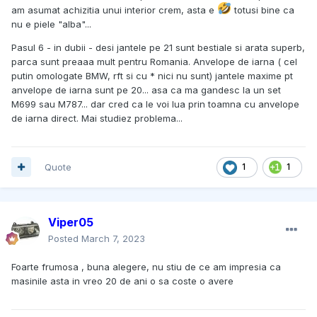
am asumat achizitia unui interior crem, asta e
totusi bine ca
nu e piele "alba"...
Pasul 6 - in dubii - desi jantele pe 21 sunt bestiale si arata superb,
parca sunt preaaa mult pentru Romania. Anvelope de iarna ( cel
putin omologate BMW, rft si cu * nici nu sunt) jantele maxime pt
anvelope de iarna sunt pe 20... asa ca ma gandesc la un set
M699 sau M787... dar cred ca le voi lua prin toamna cu anvelope
de iarna direct. Mai studiez problema...
Quote
1
1
Viper05
Posted
March 7, 2023
Foarte frumosa , buna alegere, nu stiu de ce am impresia ca
masinile asta in vreo 20 de ani o sa coste o avere