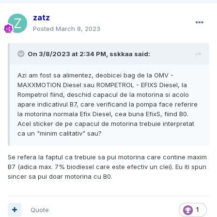
zatz
Posted
March 8, 2023
On 3/8/2023 at 2:34 PM,
sskkaa
said:
Azi am fost sa alimentez, deobicei bag de la OMV -
MAXXMOTION Diesel sau ROMPETROL - EFIXS Diesel, la
Rompetrol fiind, deschid capacul de la motorina si acolo
apare indicativul B7, care verificand la pompa face referire
la motorina normala Efix Diesel, cea buna EfixS, fiind B0.
Acel sticker de pe capacul de motorina trebuie interpretat
ca un "minim calitativ" sau?
Se refera la faptul ca trebuie sa pui motorina care contine maxim
B7 (adica max. 7% biodiesel care este efectiv un clei). Eu iti spun
sincer sa pui doar motorina cu B0.
Quote
1