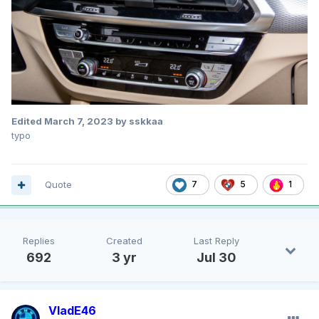
Edited
March 7, 2023
by sskkaa
typo
Quote
7
5
1
Replies
Created
Last Reply
692
3 yr
Jul 30
VladE46