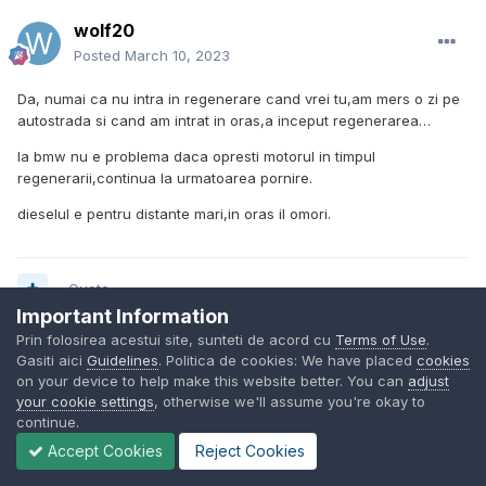
wolf20
Posted
March 10, 2023
Da, numai ca nu intra in regenerare cand vrei tu,am mers o zi pe
autostrada si cand am intrat in oras,a inceput regenerarea…
la bmw nu e problema daca opresti motorul in timpul
regenerarii,continua la urmatoarea pornire.
dieselul e pentru distante mari,in oras il omori.
Quote
Important Information
Prin folosirea acestui site, sunteti de acord cu
Terms of Use
.
Gasiti aici
Guidelines
. Politica de cookies: We have placed
cookies
@lin
on your device to help make this website better. You can
adjust
Posted
March 10, 2023
your cookie settings
, otherwise we'll assume you're okay to
continue.
Accept Cookies
Reject Cookies
On 3/9/2023 at 8:49 AM,
sskkaa
said: