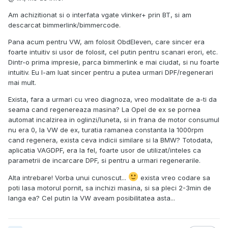
Am achizitionat si o interfata vgate vlinker+ prin BT, si am
descarcat bimmerlink/bimmercode.
Pana acum pentru VW, am folosit ObdEleven, care sincer era
foarte intuitiv si usor de folosit, cel putin pentru scanari erori, etc.
Dintr-o prima impresie, parca bimmerlink e mai ciudat, si nu foarte
intuitiv. Eu l-am luat sincer pentru a putea urmari DPF/regenerari
mai mult.
Exista, fara a urmari cu vreo diagnoza, vreo modalitate de a-ti da
seama cand regenereaza masina? La Opel de ex se pornea
automat incalzirea in oglinzi/luneta, si in frana de motor consumul
nu era 0, la VW de ex, turatia ramanea constanta la 1000rpm
cand regenera, exista ceva indicii similare si la BMW? Totodata,
aplicatia VAGDPF, era la fel, foarte usor de utilizat/inteles ca
parametrii de incarcare DPF, si pentru a urmari regenerarile.
Alta intrebare! Vorba unui cunoscut...
exista vreo codare sa
poti lasa motorul pornit, sa inchizi masina, si sa pleci 2-3min de
langa ea? Cel putin la VW aveam posibilitatea asta...