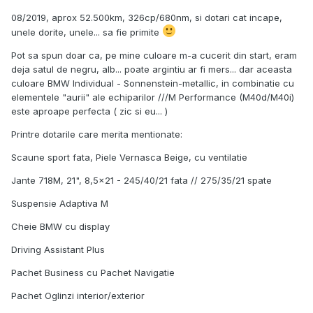
08/2019, aprox 52.500km, 326cp/680nm, si dotari cat incape,
unele dorite, unele... sa fie primite
Pot sa spun doar ca, pe mine culoare m-a cucerit din start, eram
deja satul de negru, alb... poate argintiu ar fi mers... dar aceasta
culoare BMW Individual - Sonnenstein-metallic, in combinatie cu
elementele "aurii" ale echiparilor ///M Performance (M40d/M40i)
este aproape perfecta ( zic si eu... )
Printre dotarile care merita mentionate:
Scaune sport fata, Piele Vernasca Beige, cu ventilatie
Jante 718M, 21", 8,5x21 - 245/40/21 fata // 275/35/21 spate
Suspensie Adaptiva M
Cheie BMW cu display
Driving Assistant Plus
Pachet Business cu Pachet Navigatie
Pachet Oglinzi interior/exterior