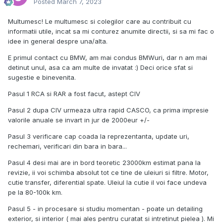
Posted
March 7, 2023
Multumesc! Le multumesc si colegilor care au contribuit cu
informatii utile, incat sa mi conturez anumite directii, si sa mi fac o
idee in general despre una/alta.
E primul contact cu BMW, am mai condus BMWuri, dar n am mai
detinut unul, asa ca am multe de invatat :) Deci orice sfat si
sugestie e binevenita.
Pasul 1 RCA si RAR a fost facut, astept CIV
Pasul 2 dupa CIV urmeaza ultra rapid CASCO, ca prima impresie
valorile anuale se invart in jur de 2000eur +/-
Pasul 3 verificare cap coada la reprezentanta, update uri,
rechemari, verificari din bara in bara...
Pasul 4 desi mai are in bord teoretic 23000km estimat pana la
revizie, ii voi schimba absolut tot ce tine de uleiuri si filtre. Motor,
cutie transfer, diferential spate. Uleiul la cutie il voi face undeva
pe la 80-100k km.
Pasul 5 - in procesare si studiu momentan - poate un detailing
exterior, si interior ( mai ales pentru curatat si intretinut pielea ). Mi