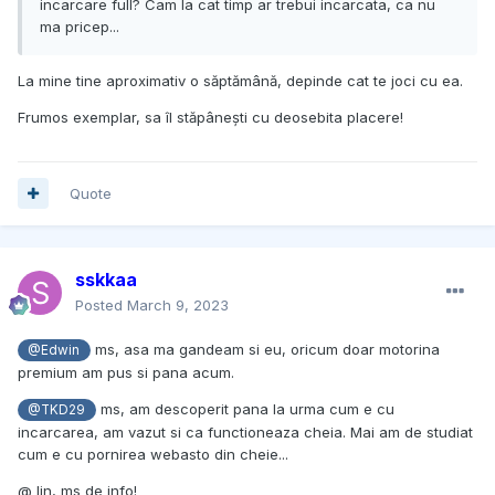
incarcare full? Cam la cat timp ar trebui incarcata, ca nu
ma pricep...
La mine tine aproximativ o săptămână, depinde cat te joci cu ea.
Frumos exemplar, sa îl stăpânești cu deosebita placere!
Quote
sskkaa
Posted
March 9, 2023
ms, asa ma gandeam si eu, oricum doar motorina
@Edwin
premium am pus si pana acum.
ms, am descoperit pana la urma cum e cu
@TKD29
incarcarea, am vazut si ca functioneaza cheia. Mai am de studiat
cum e cu pornirea webasto din cheie...
@ lin, ms de info!