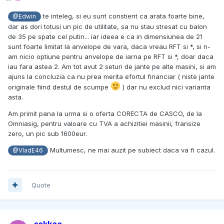
te inteleg, si eu sunt constient ca arata foarte bine,
@Edwin
dar as dori totusi un pic de utilitate, sa nu stau stresat cu balon
de 35 pe spate cel putin... iar ideea e ca in dimensiunea de 21
sunt foarte limitat la anvelope de vara, daca vreau RFT si *, si n-
am nicio optiune pentru anvelope de iarna pe RFT si *, doar daca
iau fara astea 2. Am tot avut 2 seturi de jante pe alte masini, si am
ajuns la concluzia ca nu prea merita efortul financiar ( niste jante
originale fiind destul de scumpe
) dar nu exclud nici varianta
asta.
Am primit pana la urma si o oferta CORECTA de CASCO, de la
Omniasig, pentru valoare cu TVA a achizitiei masinii, fransize
zero, un pic sub 1600eur.
Multumesc, ne mai auzit pe subiect daca va fi cazul.
@VladE46
Quote
sskkaa