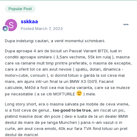
Popular Post
sskkaa
Posted
March 7, 2023
Dupa indelungi cautari, a venit momentul schimbarii.
Dupa aproape 4 ani de biciuit un Passat Variant BITDI, luat in
conditii aproape similare ( 3,5ani vechime, 55k km rulaj ), masina
care va ramane mult timp printre preferate, o masina de exceptie,
care a oferit tot ce am avut nevoie ( spatiu, dotari, dinamica -
motor+cutie, consum ), si dorind totusi o garda la sol ceva mai
mare, am ajuns intr-un final la un BMW X3 (G01). Facand
calculele, M40d a fost cea mai buna varianta, care sa se muleze
pe necesitatile ( a se citi MOFTURILE
) mele.
Long story short, era o masina salvata pe mobile de ceva vreme,
si a fost ceva de genul...
too good to be true
, am riscat un pic,
platind masina doar din poze ( desi e luata de la un dealer BMW
destul de mare de pe langa Munchen ) pana n-am vazut-o in
curte, am avut ceva emotii, 40k eur fara TVA fiind totusi un pret
destul de maricel.