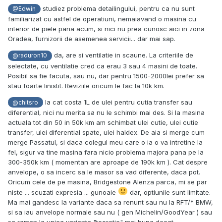
studiez problema detailingului, pentru ca nu sunt
@Edwin
familiarizat cu astfel de operatiuni, nemaiavand o masina cu
interior de piele pana acum, si nici nu prea cunosc aici in zona
Oradea, furnizorii de asemenea servicii... dar mai sap.
da, are si ventilatie in scaune. La criteriile de
@raduron10
selectate, cu ventilatie cred ca erau 3 sau 4 masini de toate.
Posibil sa fie facuta, sau nu, dar pentru 1500-2000lei prefer sa
stau foarte linistit. Reviziile oricum le fac la 10k km.
la cat costa 1L de ulei pentru cutia transfer sau
@chitsro
diferential, nici nu merita sa nu le schimbi mai des. Si la masina
actuala tot din 50 in 50k km am schimbat ulei cutie, ulei cutie
transfer, ulei diferential spate, ulei haldex. De aia si merge cum
merge Passatul, si daca colegul meu care o ia o va intretine la
fel, sigur va tine masina fara nicio problema majora pana pe la
300-350k km ( momentan are aproape de 190k km ). Cat despre
anvelope, o sa incerc sa le masor sa vad diferente, daca pot.
Oricum cele de pe masina, Bridgestone Alenza parca, mi se par
niste ... scuzati expresia ... gunoaie
dar, optiunile sunt limitate.
Ma mai gandesc la variante daca sa renunt sau nu la RFT/* BMW,
si sa iau anvelope normale sau nu ( gen Michelin/GoodYear ) sau
sa raman la unica varianta "teoretic" mai buna decat