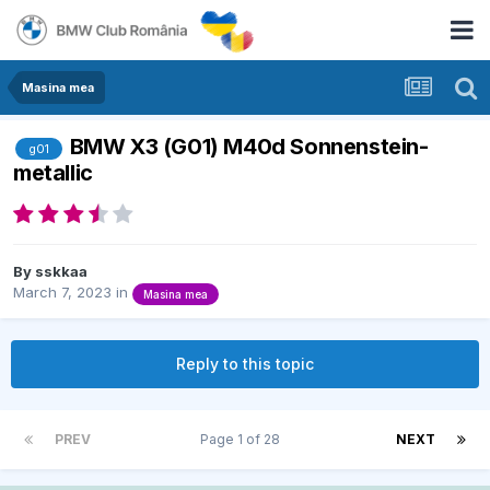
Masina mea
BMW X3 (G01) M40d Sonnenstein-
g01
metallic
By
sskkaa
March 7, 2023
in
Masina mea
Reply to this topic
PREV
Page 1 of 28
NEXT