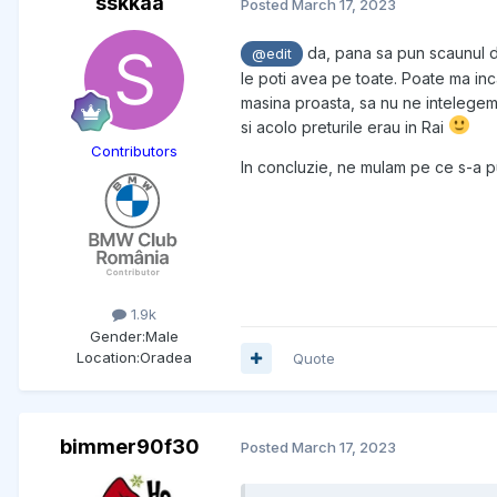
sskkaa
Posted
March 17, 2023
da, pana sa pun scaunul d
@edit
le poti avea pe toate. Poate ma inc
masina proasta, sa nu ne intelegem 
si acolo preturile erau in Rai
Contributors
In concluzie, ne mulam pe ce s-a pu
1.9k
Gender:
Male
Location:
Oradea
Quote
bimmer90f30
Posted
March 17, 2023