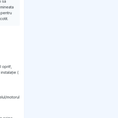
i sa
dimineata
, pentru
otit.
 oprit!,
nstalație (
elul/motorul