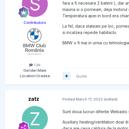
fara a fi necesare 2 baterii ), dar 
masina si o porneam, deja motorul e
Temperatura apei in bord era chiar
Contributors
La fel, daca stateam pe loc, pornea
si incalzea repede habitaclu.
BMW o fi mai in urma cu tehnologia
1.9k
Gender:
Male
Location:
Oradea
Quote
zatz
Posted
March 17, 2023
(edited)
Sunt doua lucruri diferite Webasto 
Auxiliary heating/ventilation doar it
daca are ceva caldura de la motor 