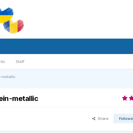
nts
Staff
metallic
in-metallic
Share
Followe