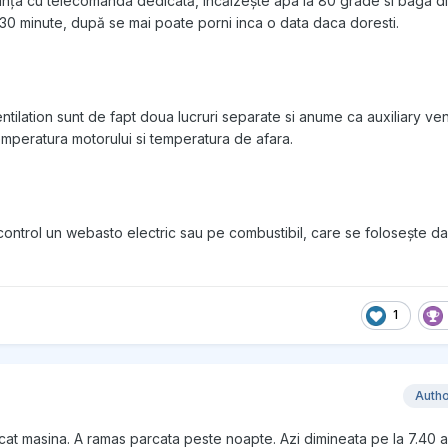
anța cu telecomanda dedicată, încălzește apa la 80 grade si baga d
0 minute, după se mai poate porni inca o data daca doresti.
entilation sunt de fapt doua lucruri separate si anume ca auxiliary venti
emperatura motorului si temperatura de afara.
 control un webasto electric sau pe combustibil, care se folosește dac
1
Auth
rcat masina. A ramas parcata peste noapte. Azi dimineata pe la 7.40 