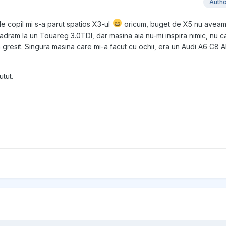
Auth
e copil mi s-a parut spatios X3-ul
oricum, buget de X5 nu aveam
adram la un Touareg 3.0TDI, dar masina aia nu-mi inspira nimic, nu ca
gresit. Singura masina care mi-a facut cu ochii, era un Audi A6 C8 A
tut.