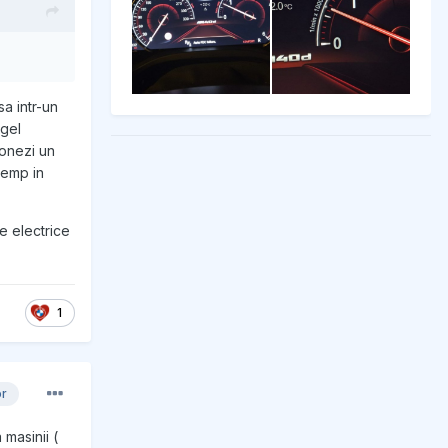
a intr-un
igel
ionezi un
temp in
le electrice
1
or
 masinii (