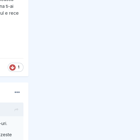
a ti-ai
rul e rece
1
uri.
alzeste