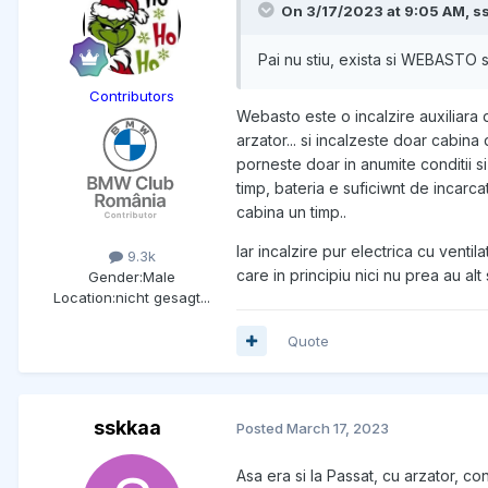
On 3/17/2023 at 9:05 AM,
s
Pai nu stiu, exista si WEBASTO
Contributors
Webasto este o incalzire auxiliara 
arzator... si incalzeste doar cabina 
porneste doar in anumite conditii s
timp, bateria e suficiwnt de incarca
cabina un timp..
Iar incalzire pur electrica cu ventil
9.3k
care in principiu nici nu prea au alt
Gender:
Male
Location:
nicht gesagt...
Quote
sskkaa
Posted
March 17, 2023
Asa era si la Passat, cu arzator, con