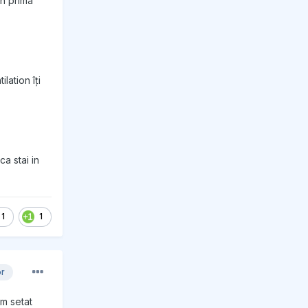
in prima
lation îți
a stai in
1
1
or
am setat