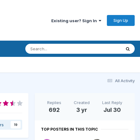
Sign Up
Existing user? Sign In
All Activity
Replies
Created
Last Reply
692
3 yr
Jul 30
rs
19
TOP POSTERS IN THIS TOPIC