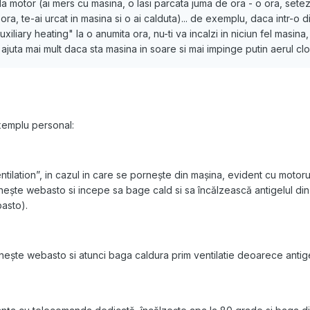
 motor (ai mers cu masina, o lasi parcata juma de ora - o ora, setez
ra, te-ai urcat in masina si o ai calduta)... de exemplu, daca intr-o 
auxiliary heating" la o anumita ora, nu-ti va incalzi in niciun fel masina
ajuta mai mult daca sta masina in soare si mai impinge putin aerul cloc
xemplu personal:
tilation”, in cazul in care se pornește din mașina, evident cu motorul
ește webasto si incepe sa bage cald si sa încălzească antigelul din i
asto).
nește webasto si atunci baga caldura prim ventilatie deoarece antig