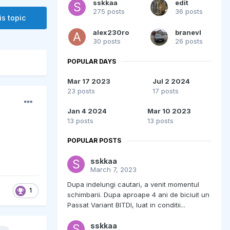
sskkaa
edit
275 posts
36 posts
is topic
alex230ro
branevl
30 posts
26 posts
POPULAR DAYS
Mar 17 2023
Jul 2 2024
23 posts
17 posts
Jan 4 2024
Mar 10 2023
13 posts
13 posts
POPULAR POSTS
sskkaa
March 7, 2023
Dupa indelungi cautari, a venit momentul
1
schimbarii. Dupa aproape 4 ani de biciuit un
Passat Variant BITDI, luat in conditii...
sskkaa