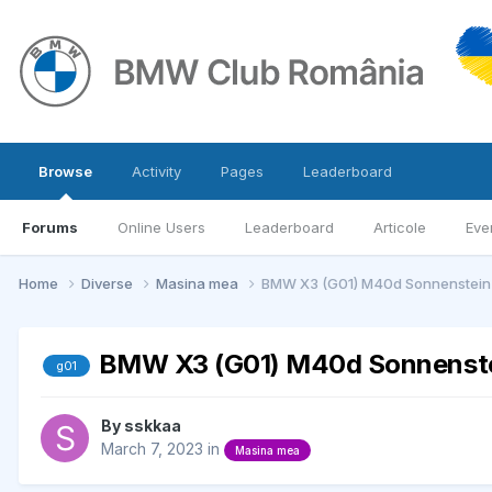
Browse
Activity
Pages
Leaderboard
Forums
Online Users
Leaderboard
Articole
Eve
Home
Diverse
Masina mea
BMW X3 (G01) M40d Sonnenstein-
BMW X3 (G01) M40d Sonnenste
g01
By
sskkaa
March 7, 2023
in
Masina mea