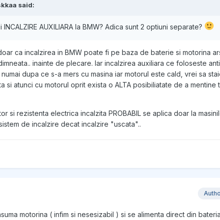
skkaa
said:
 si INCALZIRE AUXILIARA la BMW? Adica sunt 2 optiuni separate?
doar ca incalzirea in BMW poate fi pe baza de baterie si motorina ars
dimneata.. inainte de plecare. Iar incalzirea auxiliara ce foloseste ant
i numai dupa ce s-a mers cu masina iar motorul este cald, vrei sa sta
ta si atunci cu motorul oprit exista o ALTA posibiliatate de a mentine 
ator si rezistenta electrica incalzita PROBABIL se aplica doar la masini
 sistem de incalzire decat incalzire "uscata"..
Auth
suma motorina ( infim si nesesizabil ) si se alimenta direct din bateria