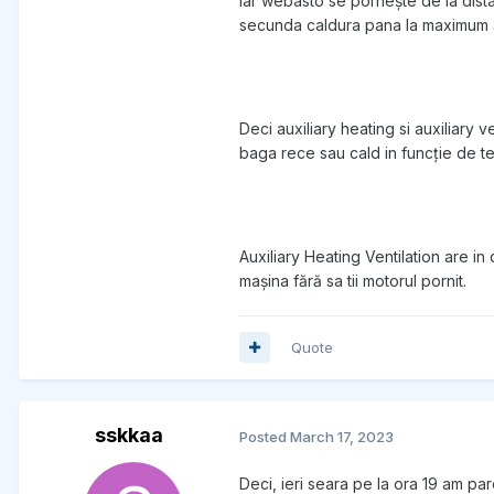
Iar webasto se pornește de la dist
secunda caldura pana la maximum 3
Deci auxiliary heating si auxiliary v
baga rece sau cald in funcție de t
Auxiliary Heating Ventilation are in
mașina fără sa tii motorul pornit.
Quote
sskkaa
Posted
March 17, 2023
Deci, ieri seara pe la ora 19 am pa