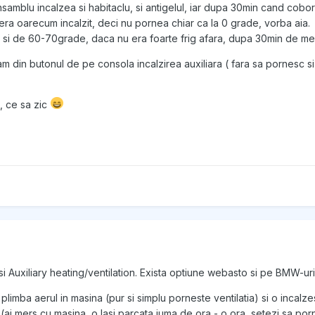
ansamblu incalzea si habitaclu, si antigelul, iar dupa 30min cand cobo
ra oarecum incalzit, deci nu pornea chiar ca la 0 grade, vorba aia.
 si de 60-70grade, daca nu era foarte frig afara, dupa 30min de me
m din butonul de pe consola incalzirea auxiliara ( fara sa pornesc si
, ce sa zic
si Auxiliary heating/ventilation. Exista optiune webasto si pe BMW-uri
i plimba aerul in masina (pur si simplu porneste ventilatia) si o incalz
(ai mers cu masina, o lasi parcata juma de ora - o ora, setezi sa po