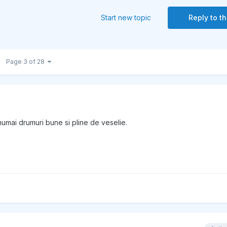
Start new topic
Reply to th
Page 3 of 28
 numai drumuri bune si pline de veselie.