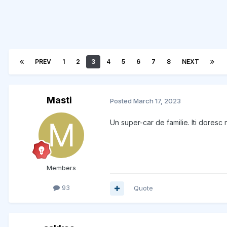
PREV
1
2
3
4
5
6
7
8
NEXT
Masti
Posted
March 17, 2023
Un super-car de familie. Iti doresc
Members
93
Quote