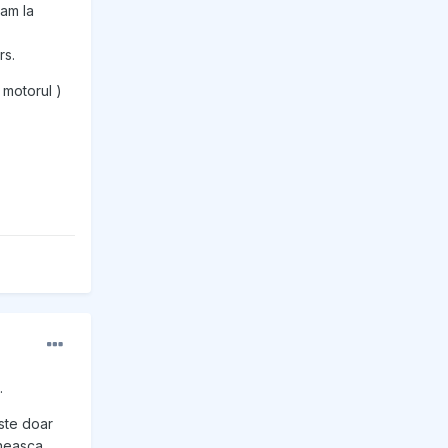
ram la
rs.
 motorul )
.
este doar
rneasca