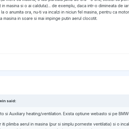
 in masina si o ai calduta)... de exemplu, daca intr-o dimineata de iarn
 la o anumita ora, nu-ti va incalzi in niciun fel masina, pentru ca moto
ta masina in soare si mai impinge putin aerul clocotit.
win
said:
to si Auxiliary heating/ventilation. Exista optiune webasto si pe BMW-
 iti plimba aerul in masina (pur si simplu porneste ventilatia) si o inc