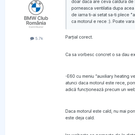
doar daca are ceva caldura de la
porneasca ventilatia dupa acea o
de iarna ti-ai setat sa-ti plece "
ca motorul e rece :). Poate vara 
Parțial corect.
5.7k
Ca sa vorbesc concret o sa dau e
-E60 cu meniu “auxiliary heating ven
atunci daca motorul este rece, porn
adică funcționează precum un web
Daca motorul este cald, nu mai por
este deja cald.