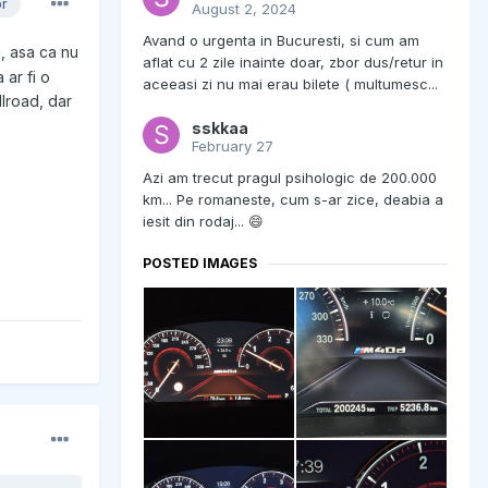
or
August 2, 2024
Avand o urgenta in Bucuresti, si cum am
, asa ca nu
aflat cu 2 zile inainte doar, zbor dus/retur in
 ar fi o
aceeasi zi nu mai erau bilete ( multumesc...
llroad, dar
sskkaa
February 27
Azi am trecut pragul psihologic de 200.000
km... Pe romaneste, cum s-ar zice, deabia a
iesit din rodaj... 😄
POSTED IMAGES