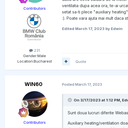
ventilatia dupa acea ora, te-ai urcat
Contributors
setat sa-ti plece "auxiliary heating"
:). Poate vara ajuta mai mult daca s
Edited
March 17, 2023
by Edwin
231
Gender:
Male
Location:
Bucharest
Quote
WIN60
Posted
March 17, 2023
On 3/17/2023 at 1:12 PM,
Ed
Sunt doua lucruri diferite Webas
Contributors
Auxiliary heating/ventilation doar