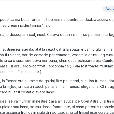
Auth
 apucat sa ma bucur prea mult de masina, pentru ca deabia acuma 
risc vreun incident minor/major.
a, o descopar incet, incet. Cateva detalii insa mi se par mult mai log
, sustinerea laterala, atat la sezut cat si la spatar e cam o gluma, ma
 sa fiu sincer, dar de comode par comode, vedem la drum lung cum 
te si cu o sustinere ceva mai buna, chiar daca echiparea era Comfor
masaj, si erau ergo-comfort ( ergonomice ) - am fost foarte multumit 
ra cele mai faine scaune )
 la Passat era cu rame de ghidaj fixe pe lateral, si culisa frumos, do
la mijloc, si inca un touch pana la final, frumos, elegant, la X3 il tr
ii care nu ar fi costat o avere imho.
bila, se va murdari in nestire ( asa am avut si pe Opel Astra J, si tin 
ploios sau iarna, se murdarea foarte tare, si cand parcai cu spatel
ste ascunsa frumos in sigla din portbagaj, si tot timpul este curata c