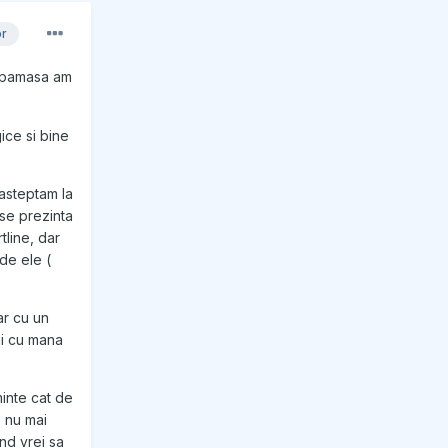
or
dupamasa am
ice si bine
 asteptam la
se prezinta
tline, dar
de ele (
ar cu un
agi cu mana
minte cat de
e nu mai
and vrei sa