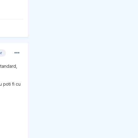
or
standard,
 poti fi cu