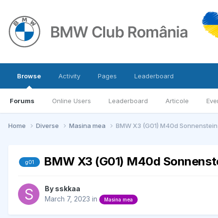
Browse
Activity
Pages
Leaderboard
Forums
Online Users
Leaderboard
Articole
Eve
Home
Diverse
Masina mea
BMW X3 (G01) M40d Sonnenstein-
BMW X3 (G01) M40d Sonnenste
g01
By
sskkaa
March 7, 2023
in
Masina mea