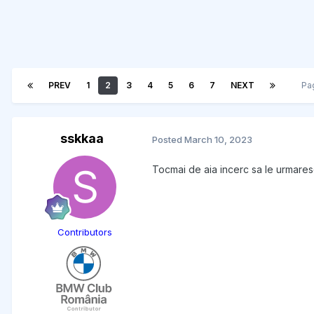
PREV
1
2
3
4
5
6
7
NEXT
Pa
sskkaa
Posted
March 10, 2023
Tocmai de aia incerc sa le urmaresc
Contributors