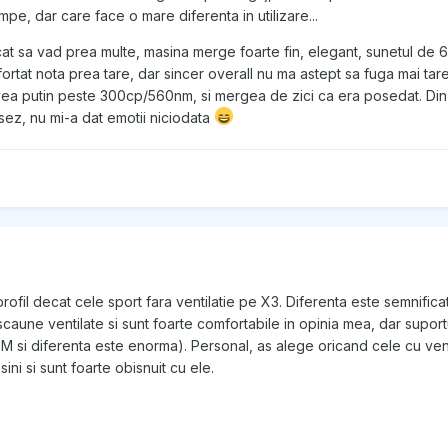
mpe, dar care face o mare diferenta in utilizare...
t sa vad prea multe, masina merge foarte fin, elegant, sunetul de 6
fortat nota prea tare, dar sincer overall nu ma astept sa fuga mai tar
vea putin peste 300cp/560nm, si mergea de zici ca era posedat. Din
ez, nu mi-a dat emotii niciodata
profil decat cele sport fara ventilatie pe X3. Diferenta este semnifica
caune ventilate si sunt foarte comfortabile in opinia mea, dar suportu
M si diferenta este enorma). Personal, as alege oricand cele cu vent
ni si sunt foarte obisnuit cu ele.