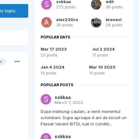
sskkaa
edit
275 posts
36 posts
is topic
alex230ro
branevl
30 posts
26 posts
POPULAR DAYS
Mar 17 2023
Jul 2 2024
23 posts
17 posts
or
Jan 4 2024
Mar 10 2023
13 posts
13 posts
POPULAR POSTS
sskkaa
March 7, 2023
Dupa indelungi cautari, a venit momentul
schimbarii. Dupa aproape 4 ani de biciuit un
Passat Variant BITDI, luat in conditii...
sskkaa