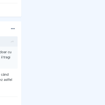
 doar cu
il tragi
t când
z astfel