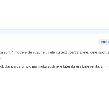
Auth
 sunt 4 modele de scaune... cele cu textil/partial piele, cele sport 
a.
l, dar parca un pic mai multa sustinere laterala era binevenita. Eh, nu