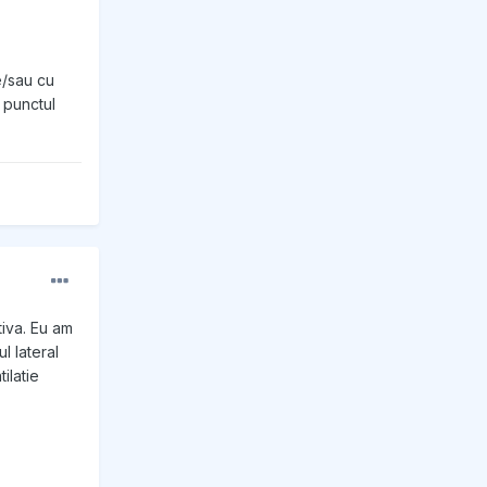
e/sau cu
 punctul
tiva. Eu am
l lateral
ilatie