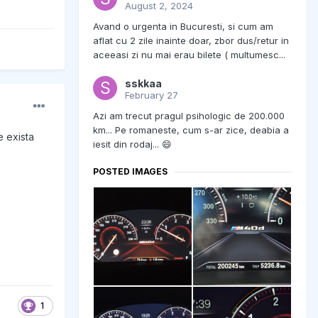
August 2, 2024
Avand o urgenta in Bucuresti, si cum am
aflat cu 2 zile inainte doar, zbor dus/retur in
aceeasi zi nu mai erau bilete ( multumesc...
sskkaa
February 27
Azi am trecut pragul psihologic de 200.000
km... Pe romaneste, cum s-ar zice, deabia a
e exista
iesit din rodaj... 😄
POSTED IMAGES
1