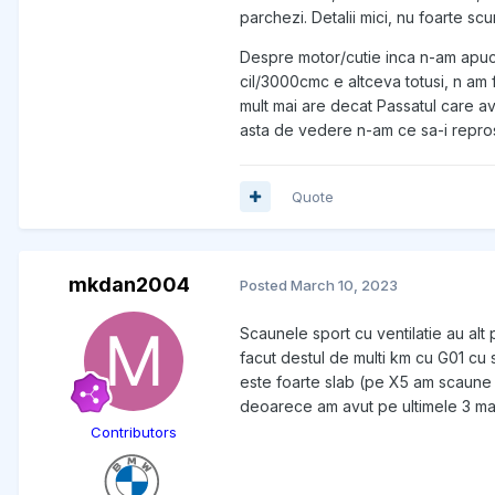
parchezi. Detalii mici, nu foarte scu
Despre motor/cutie inca n-am apuca
cil/3000cmc e altceva totusi, n am 
mult mai are decat Passatul care a
asta de vedere n-am ce sa-i repros
Quote
mkdan2004
Posted
March 10, 2023
Scaunele sport cu ventilatie au alt 
facut destul de multi km cu G01 cu s
este foarte slab (pe X5 am scaune 
deoarece am avut pe ultimele 3 masi
Contributors