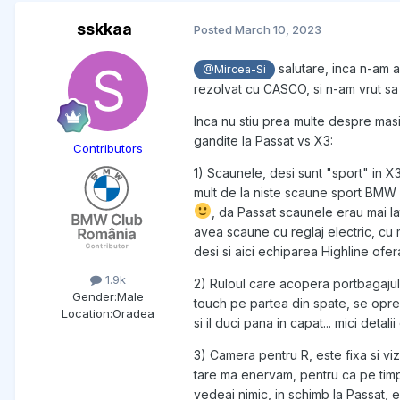
sskkaa
Posted
March 10, 2023
salutare, inca n-am
@Mircea-Si
rezolvat cu CASCO, si n-am vrut sa 
Inca nu stiu prea multe despre masin
gandite la Passat vs X3:
Contributors
1) Scaunele, desi sunt "sport" in X3
mult de la niste scaune sport BMW
, da Passat scaunele erau mai la
avea scaune cu reglaj electric, cu 
desi si aici echiparea Highline ofe
1.9k
2) Ruloul care acopera portbagajul,
Gender:
Male
touch pe partea din spate, se oprea 
Location:
Oradea
si il duci pana in capat... mici detal
3) Camera pentru R, este fixa si vizi
tare ma enervam, pentru ca pe timp 
vedeai nimic, in schimb la Passat, e