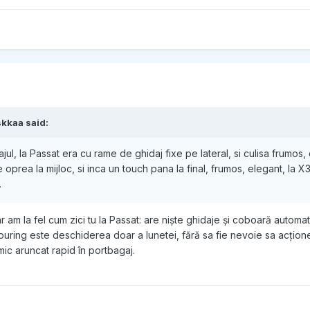
skkaa
said:
ul, la Passat era cu rame de ghidaj fixe pe lateral, si culisa frumos,
oprea la mijloc, si inca un touch pana la final, frumos, elegant, la X3 
.
r am la fel cum zici tu la Passat: are niște ghidaje și coboară automa
uring este deschiderea doar a lunetei, fără sa fie nevoie sa acțione
mic aruncat rapid în portbagaj.