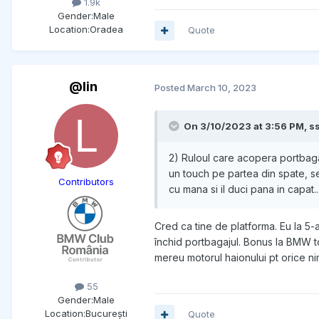
1.9k
Gender:
Male
Location:
Oradea
Quote
@lin
Posted
March 10, 2023
On 3/10/2023 at 3:56 PM,
s
2) Ruloul care acopera portbagaj
un touch pe partea din spate, se 
Contributors
cu mana si il duci pana in capat..
Cred ca tine de platforma. Eu la 5-a
închid portbagajul. Bonus la BMW to
mereu motorul haionului pt orice ni
55
Gender:
Male
Location:
București
Quote