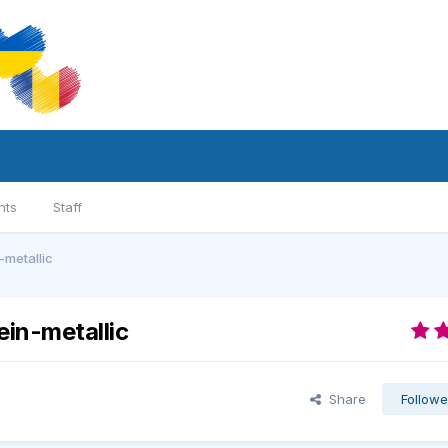
nts
Staff
metallic
in-metallic
Share
Followe