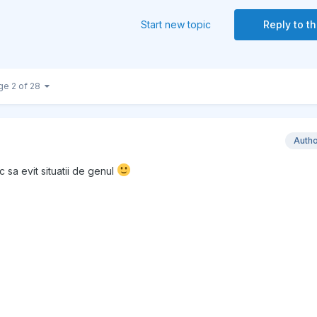
Start new topic
Reply to th
ge 2 of 28
Auth
 sa evit situatii de genul