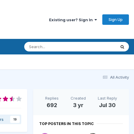
Sign Up
Existing user? Sign In
All Activity
Replies
Created
Last Reply
692
3 yr
Jul 30
rs
19
TOP POSTERS IN THIS TOPIC